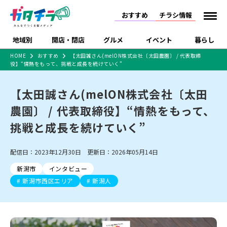
おすすめ
チラシ情報
地域別
開店・閉店
グルメ
イベント
暮らし
HOME
おすすめ
【太田誠さん(melON株式会社〔太田農園〕 / 代表取締
役】“情熱をもって、挑戦と成長を続けていく”
食品スーパー・コンビ
戸建住宅・マンショ
特売セール
インタビュー
ニ
ン・土地
住宅メーカー・工務
【太田誠さん(melON株式会社〔太田
新潟市
開店
ラーメン
体験・販売
施設・ショップ
下越
閉店
現地レポート
祭り・伝統行事
店
農園〕 / 代表取締役】“情熱をもって、
ショッピングモール・
ドラッグストア・ホーム
特集・まとめ記事
大型施設
センター
挑戦と成長を続けていく”
食品メーカー・県産
リニューアル・移転
休業
開店まとめ
閉店まとめ
中越
和食
趣味・展示会
上越
洋食
ライブ・コンサート
品
新潟市・開店
新潟市・閉店
長岡市・開店
配信日：2023年12月30日 更新日：2026年05月14日
セツコママ
ランキング
新潟人
キャンペーン
ファッション
生活サービス
長岡市・閉店
上越市・開店
上越市・閉店
開店まとめ
閉店まとめ
人気記事まとめ
定食まとめ
新潟市
インタビュー
にいがた酒の陣・新潟
習い事・塾
アパレル・雑貨
フィットネス・ジム
佐渡
スイーツ
スポーツ
ランチ
ラーメン・開店
ラーメン・閉店
酒月
新潟市西区エリア
新潟人
ラーメンまとめ
飲食店まとめ
観光スポット
温泉・入浴
ホテル
旅館
水族館
インテリア・雑貨
外食・テイクアウト
リラクゼーション・整体
スキー場
リユース・買取
新車・中古車・カー用品
旅行・レジャー
家電・携帯電話
新潟市中央区
ご当地グルメ
セミナー・講演会
新潟市東区
食べ歩き
子ども向け
テイクアウト
新潟市西区
花火大会
新潟市北区
季節・期間限定
入場無料
病院・クリニック
イオンモール
ラブラ万代・ラブラ2
冠婚葬祭
習い事・塾
通販・EC
イベント
求人