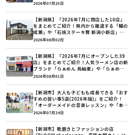
史”に迫る♪
2026年07月25日
【新潟県】『2026年7月に閉店した10店』
をまとめてご紹介！県内から撤退する「鰻の
成瀬」や「石焼ステーキ贅 新潟小新店」が
営業に幕…。
2026年08月02日
【新潟県】『2026年7月にオープンした39
店』をまとめてご紹介！人気ラーメン店の新
ブランド「らぁめん 鳥紬麦」や「らぁめん
しょうがの空」など盛りだくさん♪
2026年08月01日
【新潟市】大人も子どもも成長できる『おす
すめの習い事5選(2026年版)』をご紹介！
「オーダーメイドの音楽レッスン」や「本格
キックボクシング」で新しい自分を見つけよ
2026年07月24日
う♪
【新潟市】靴磨きとファッションの店