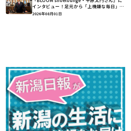
『BLOOM shoelounge・平原太門さん』に
インタビュー！足元から「上機嫌な毎日」を
つくる装いの提案とは？
2026年08月01日