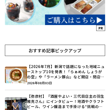
PR
おすすめ記事ピックアップ
【2026年7月】新潟で話題になった地域ニュ
ーストップ10を発表！「らぁめん しょうが
の空」や「ラーメン豚山」など開店・閉店の
注目記事をランキングでご紹介♪
2026年08月03日
【弥彦村】『酒屋やよい・三代目店主の羽生
雅克さん』にインタビュー！地酒やクラフト
ビール、ワイン醸造まで手掛ける“挑戦の歴