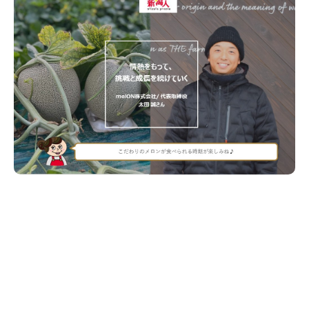
新潟市南区
カフェ
住宅展示場
居酒屋・バー
新潟市江南区
完成見学会
焼肉
学生スポーツ
新潟市秋葉区
パスタ
アルビレックス
新潟市西蒲区
ビルボードプレイスBP
新潟伊勢丹
ピア万代
官公庁・自治体
新潟市 チラシ
長岡・見附 チラシ
村上・関川
パン・ベーカリー
新発田・聖籠
タレカツ・豚カツ
胎内・粟島
デカ盛り・大盛り
リバーサイド千秋
パティオPATIO
上越・妙高・糸魚川 チラシ
注目 チラシ
週末セール
三条・加茂・田上
旨辛・激辛
定食・町定食
五泉・阿賀野・阿賀
海鮮・鮨
燕・弥彦
そば・うどん
火曜セール
オープン・リニューアルセール
長岡・見附
日本酒・新潟清酒
小千谷・十日町・津南
ワイン・クラフトビール
魚沼・南魚沼・湯沢
周年祭・感謝祭セール
年末・初売りセール
柏崎・刈羽・出雲崎
ケーキ・パフェ
ビアガーデン・暑気払い
上越・妙高・糸魚川
忘新年会・歓送迎会