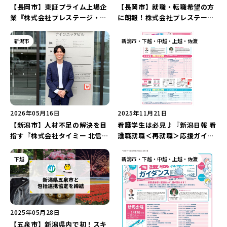
新潟市南区
カフェ
住宅展示場
居酒屋・バー
新潟市江南区
完成見学会
焼肉
学生スポーツ
新潟市秋葉区
パスタ
アルビレックス
新潟市西蒲区
ビルボードプレイスBP
新潟伊勢丹
ピア万代
【長岡市】東証プライム上場企
【長岡市】就職・転職希望の方
官公庁・自治体
新潟市 チラシ
長岡・見附 チラシ
業『株式会社プレステージ・イ
に朗報！株式会社プレステー
村上・関川
パン・ベーカリー
新発田・聖籠
タレカツ・豚カツ
胎内・粟島
デカ盛り・大盛り
リバーサイド千秋
パティオPATIO
上越・妙高・糸魚川 チラシ
注目 チラシ
週末セール
ンターナショナル 新潟BPO長
ジ・ヒューマンソリューション
三条・加茂・田上
旨辛・激辛
定食・町定食
五泉・阿賀野・阿賀
海鮮・鮨
燕・弥彦
そば・うどん
岡ブランチ』が9月に誕生！7名
火曜セール
オープン・リニューアルセール
運営の『安心のインターンシッ
新潟市
新潟市・下越・中越・上越・佐渡
長岡・見附
日本酒・新潟清酒
小千谷・十日町・津南
ワイン・クラフトビール
魚沼・南魚沼・湯沢
限定で「オープニングスタッ
プ型就業(定員6名)』が6月15
周年祭・感謝祭セール
年末・初売りセール
フ」を募集中♪優良企業で“理
日からスタート！
柏崎・刈羽・出雲崎
ケーキ・パフェ
ビアガーデン・暑気払い
上越・妙高・糸魚川
想のライフスタイル”を実現し
忘新年会・歓送迎会
よう！
2026年05月16日
2025年11月21日
【新潟市】人材不足の解決を目
看護学生は必見♪『新潟日報 看
指す『株式会社タイミー 北信越
護職就職＜再就職＞応援ガイダ
支社 新潟営業所／永井柾多嘉さ
ンス2027』が12月13日(新潟
ん』にインタビュー！“大型上
会場)・12月20日(上越会場)に
下越
新潟市・下越・中越・上越・佐渡
場を果たしたユニコーン企
開催！シャトルバス＆来場予約
業”で働く魅力とは？
特典あり！
2025年05月28日
【五泉市】新潟県内で初！スキ