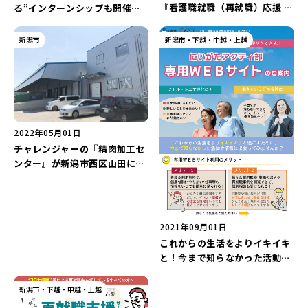
『看護職就職（再就職）応援 オ
る”インターンシップも開催
ンラインガイダンス2024』が2
中！町公式単発求人サイト『ゆ
月25・26日、3月4・5日に開
ざわマッチボックス』をご紹
新潟市
新潟市・下越・中越・上越
催！
介！
2022年05月01日
チャレンジャーの『精肉加工セ
ンター』が新潟市西区山田に開
設！オープニングスタッフも募
集中！
2021年09月01日
これからの生活をよりイキイキ
と！今まで知らなかった活動や
情報に出会える『にいがたアク
ティ部』！
新潟市・下越・中越・上越