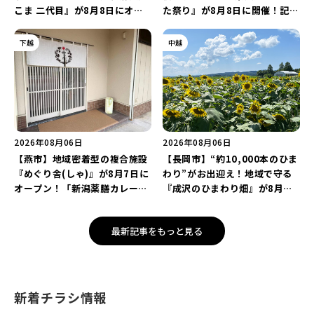
こま 二代目』が8月8日にオー
た祭り』が8月8日に開催！記念
プン！多くのファンに親しまれ
企画の新潟プロレス＆東京力車
た「麻婆麺」を復刻♪
を楽しもう♪
下越
中越
2026年08月06日
2026年08月06日
【燕市】地域密着型の複合施設
【長岡市】“約10,000本のひま
『めぐり舎(しゃ)』が8月7日に
わり”がお出迎え！地域で守る
オープン！「新潟薬膳カレー
『成沢のひまわり畑』が8月中
Ricca」のレシピを受け継いだ
旬まで見頃♪夏休みは長岡の魅
メニューや漆喰アートを楽しも
力を満喫しよう！
最新記事をもっと見る
う♪
新着チラシ情報