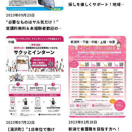
探しを優しくサポート！地域密
着型の人材派遣会社「A・E・N
2023年09月23日
アレクシード新潟」の『お仕事
“必要なものはヤル気だけ！”
相談会＆派遣登録会』が9月に
受講料無料＆未経験者歓迎の職
開催！
業訓練！「第3回建設土木多目
的コース（厚生労働省建設労働
中越
新潟市・下越・中越・上越・佐渡
者育成支援事業）」で建設業の
資格を取得しよう♪
2023年02月20日
2023年07月22日
新潟で看護職を目指す方へ！
【湯沢町】”1日単位で働け