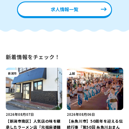
求人情報一覧
新着情報をチェック！
新潟市
上越
2026年08月07日
2026年08月06日
【新潟市南区】人気店の味を継
【糸魚川市】50周年を迎える伝
承したラーメン店『元祖麻婆麺
統行事『第50回 糸魚川おまん