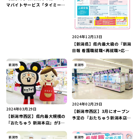
マバイトサービス「タイミー」
と「五泉市」が包括連携協定を
5月26日に締結！“スポットワ
ーク”が地域の力に♪
2024年12月13日
【新潟県】県内最大級の『新潟
日報 看護職就職<再就職>応援
ガイダンス2026』が1月13日
(新潟会場)と2月1日(上越会場)
新潟市
新潟市
に開催！事前予約で“Amazon
ギフトカード3,000円分”をプ
レゼント♪
2024年02月29日
2024年03月29日
【新潟市西区】3月にオープン
【新潟市西区】県内最大規模の
予定の『おたちゅう新潟本店』
『おたちゅう 新潟本店』が3月
の続報！“県内で最大規模”の店
30日にグランドオープン！プレ
内をひと足先にご紹介♪オープ
オープンにセツコママが行って
ニングスタッフも募集中！
新潟市
新潟市