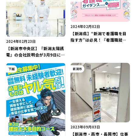
みた♪
2024年02月02日
【新潟県】“新潟で看護職を目
指す方”は必見！『看護職就職<
2024年02月23日
再就職>応援ガイダンス2025』
【新潟市中央区】『新潟太陽誘
が3月に開催！参加すると素敵
電』の会社説明会が3月9日に開
なプレゼントがもらえるチャン
催！“転職希望の方”は必見！
ス♪
下越
新潟市
2023年09月03日
【新潟市・燕市・長岡市】仕事