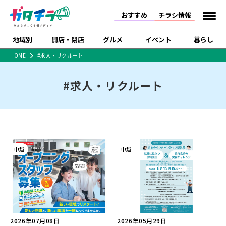
おすすめ
チラシ情報
地域別
開店・閉店
グルメ
イベント
暮らし
HOME
#求人・リクルート
食品スーパー・コンビ
戸建住宅・マンショ
特売セール
インタビュー
ニ
ン・土地
#求人・リクルート
住宅メーカー・工務
新潟市
開店
ラーメン
体験・販売
施設・ショップ
下越
閉店
現地レポート
祭り・伝統行事
店
ショッピングモール・
ドラッグストア・ホーム
特集・まとめ記事
大型施設
センター
食品メーカー・県産
リニューアル・移転
休業
開店まとめ
閉店まとめ
中越
和食
趣味・展示会
上越
洋食
ライブ・コンサート
品
新潟市・開店
新潟市・閉店
長岡市・開店
中越
中越
セツコママ
ランキング
新潟人
キャンペーン
ファッション
生活サービス
長岡市・閉店
上越市・開店
上越市・閉店
開店まとめ
閉店まとめ
人気記事まとめ
定食まとめ
にいがた酒の陣・新潟
習い事・塾
アパレル・雑貨
フィットネス・ジム
佐渡
スイーツ
スポーツ
ランチ
ラーメン・開店
ラーメン・閉店
酒月
ラーメンまとめ
飲食店まとめ
観光スポット
温泉・入浴
ホテル
旅館
水族館
インテリア・雑貨
外食・テイクアウト
リラクゼーション・整体
スキー場
リユース・買取
新車・中古車・カー用品
旅行・レジャー
家電・携帯電話
新潟市中央区
ご当地グルメ
セミナー・講演会
新潟市東区
食べ歩き
子ども向け
テイクアウト
新潟市西区
花火大会
新潟市北区
季節・期間限定
入場無料
病院・クリニック
イオンモール
ラブラ万代・ラブラ2
2026年07月08日
2026年05月29日
冠婚葬祭
習い事・塾
通販・EC
イベント
求人