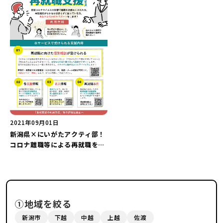
2021年09月01日
新潟県×にいがたアクティ部！
コロナ離職等による再就職をサ
ポートします！
①地域を絞る
新潟市
下越
中越
上越
佐渡