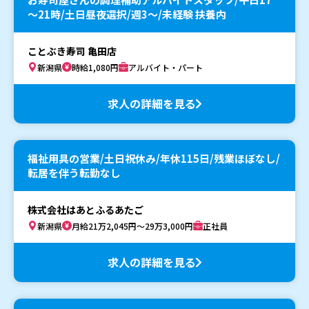
～21時/土日昼夜選択/週3～/未経験 扶養内
ことぶき寿司 亀田店
新潟県
時給1,080円
アルバイト・パート
求人の詳細を見る
福祉用具の営業/土日祝休み/年休115日/残業ほぼなし/
転居を伴う転勤なし
株式会社はあとふるあたご
新潟県
月給21万2,045円～29万3,000円
正社員
求人の詳細を見る