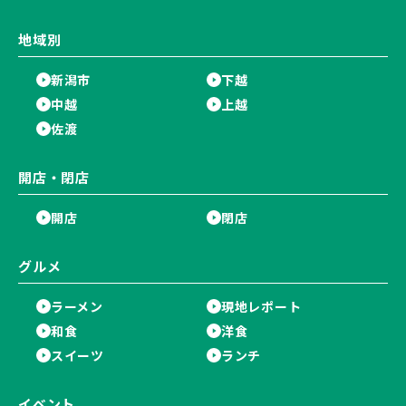
地域別
新潟市
下越
中越
上越
佐渡
開店・閉店
開店
閉店
グルメ
ラーメン
現地レポート
和食
洋食
スイーツ
ランチ
イベント