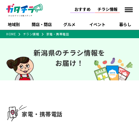
おすすめ
チラシ情報
地域別
開店・閉店
グルメ
イベント
暮らし
HOME
チラシ情報
家電・携帯電話
食品スーパー・コンビ
戸建住宅・マンショ
特売セール
インタビュー
ニ
ン・土地
新潟県のチラシ情報を
住宅メーカー・工務
新潟市
開店
ラーメン
体験・販売
施設・ショップ
下越
閉店
現地レポート
祭り・伝統行事
店
お届け！
ショッピングモール・
ドラッグストア・ホーム
特集・まとめ記事
大型施設
センター
食品メーカー・県産
リニューアル・移転
休業
開店まとめ
閉店まとめ
中越
和食
趣味・展示会
上越
洋食
ライブ・コンサート
品
新潟市・開店
新潟市・閉店
長岡市・開店
セツコママ
ランキング
新潟人
キャンペーン
ファッション
生活サービス
長岡市・閉店
上越市・開店
上越市・閉店
開店まとめ
閉店まとめ
人気記事まとめ
定食まとめ
にいがた酒の陣・新潟
習い事・塾
アパレル・雑貨
フィットネス・ジム
佐渡
スイーツ
スポーツ
ランチ
ラーメン・開店
ラーメン・閉店
酒月
ラーメンまとめ
飲食店まとめ
家電・携帯電話
観光スポット
温泉・入浴
ホテル
旅館
水族館
インテリア・雑貨
外食・テイクアウト
リラクゼーション・整体
スキー場
リユース・買取
新車・中古車・カー用品
旅行・レジャー
家電・携帯電話
新潟市中央区
ご当地グルメ
セミナー・講演会
新潟市東区
食べ歩き
子ども向け
テイクアウト
新潟市西区
花火大会
新潟市北区
季節・期間限定
入場無料
病院・クリニック
イオンモール
ラブラ万代・ラブラ2
冠婚葬祭
習い事・塾
通販・EC
イベント
求人