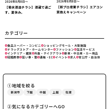
2026年8月8日〜
2026年8月8日〜
【新プロ産業チラシ】エアコン
【菊水酒造チラシ】酒蔵で過ご
買換えキャンペーン
す、夏休み。
カテゴリー
食品スーパー・コンビニ
ショッピングモール・大型施設
ドラッグストア・ホームセンター
ファッション
生活サービス
インテリア・雑貨
外食・テイクアウト
新車・中古車・カー用品
冠婚葬祭
習い事・塾
通販・EC
イベント
求人
官公庁・自治体
①地域を絞る
新潟市
下越
中越
上越
佐渡
②気になるカテゴリーへGO