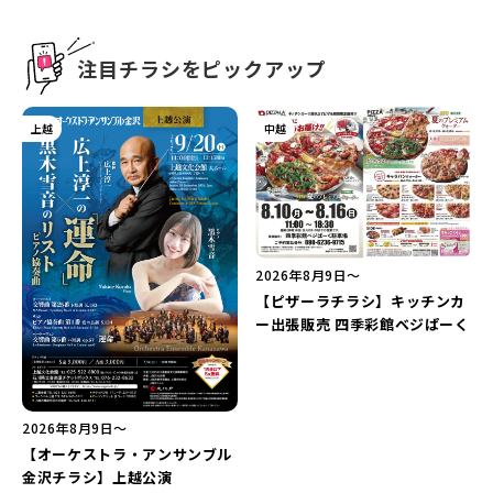
新潟市南区
カフェ
住宅展示場
居酒屋・バー
新潟市江南区
完成見学会
焼肉
学生スポーツ
新潟市秋葉区
パスタ
アルビレックス
新潟市西蒲区
ビルボードプレイスBP
新潟伊勢丹
ピア万代
官公庁・自治体
新潟市 チラシ
長岡・見附 チラシ
村上・関川
パン・ベーカリー
新発田・聖籠
タレカツ・豚カツ
胎内・粟島
デカ盛り・大盛り
リバーサイド千秋
パティオPATIO
上越・妙高・糸魚川 チラシ
注目 チラシ
週末セール
注目チラシをピックアップ
三条・加茂・田上
旨辛・激辛
定食・町定食
五泉・阿賀野・阿賀
海鮮・鮨
燕・弥彦
そば・うどん
火曜セール
オープン・リニューアルセール
長岡・見附
日本酒・新潟清酒
小千谷・十日町・津南
ワイン・クラフトビール
魚沼・南魚沼・湯沢
周年祭・感謝祭セール
年末・初売りセール
上越
中越
柏崎・刈羽・出雲崎
ケーキ・パフェ
ビアガーデン・暑気払い
上越・妙高・糸魚川
忘新年会・歓送迎会
2026年8月9日〜
【ピザーラチラシ】キッチンカ
ー出張販売 四季彩館ベジぱーく
2026年8月9日〜
【オーケストラ・アンサンブル
金沢チラシ】上越公演