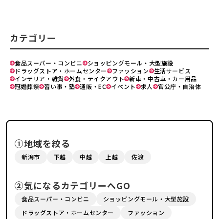
カテゴリー
食品スーパー・コンビニ
ショッピングモール・大型施設
ドラッグストア・ホームセンター
ファッション
生活サービス
インテリア・雑貨
外食・テイクアウト
新車・中古車・カー用品
冠婚葬祭
習い事・塾
通販・EC
イベント
求人
官公庁・自治体
①地域を絞る
新潟市
下越
中越
上越
佐渡
②気になるカテゴリーへGO
食品スーパー・コンビニ
ショッピングモール・大型施設
ドラッグストア・ホームセンター
ファッション