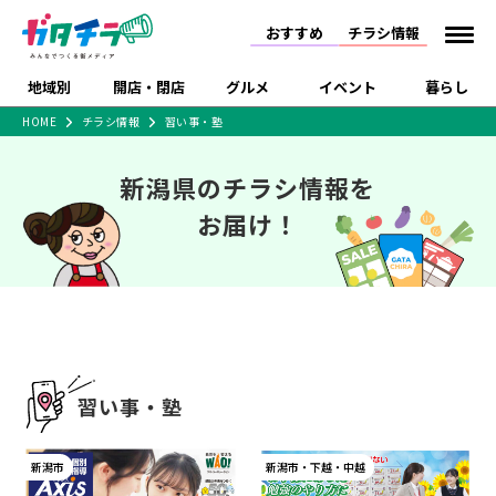
おすすめ
チラシ情報
地域別
開店・閉店
グルメ
イベント
暮らし
HOME
チラシ情報
習い事・塾
食品スーパー・コンビ
戸建住宅・マンショ
特売セール
インタビュー
ニ
ン・土地
新潟県のチラシ情報を
住宅メーカー・工務
新潟市
開店
ラーメン
体験・販売
施設・ショップ
下越
閉店
現地レポート
祭り・伝統行事
店
お届け！
ショッピングモール・
ドラッグストア・ホーム
特集・まとめ記事
大型施設
センター
食品メーカー・県産
リニューアル・移転
休業
開店まとめ
閉店まとめ
中越
和食
趣味・展示会
上越
洋食
ライブ・コンサート
品
新潟市・開店
新潟市・閉店
長岡市・開店
セツコママ
ランキング
新潟人
キャンペーン
ファッション
生活サービス
長岡市・閉店
上越市・開店
上越市・閉店
開店まとめ
閉店まとめ
人気記事まとめ
定食まとめ
にいがた酒の陣・新潟
習い事・塾
アパレル・雑貨
フィットネス・ジム
佐渡
スイーツ
スポーツ
ランチ
ラーメン・開店
ラーメン・閉店
酒月
ラーメンまとめ
飲食店まとめ
習い事・塾
観光スポット
温泉・入浴
ホテル
旅館
水族館
インテリア・雑貨
外食・テイクアウト
リラクゼーション・整体
スキー場
リユース・買取
新車・中古車・カー用品
旅行・レジャー
家電・携帯電話
新潟市
新潟市・下越・中越
新潟市中央区
ご当地グルメ
セミナー・講演会
新潟市東区
食べ歩き
子ども向け
テイクアウト
新潟市西区
花火大会
新潟市北区
季節・期間限定
入場無料
病院・クリニック
イオンモール
ラブラ万代・ラブラ2
冠婚葬祭
習い事・塾
通販・EC
イベント
求人