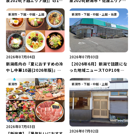
泉2026(下越エリア版)』の18
泉2026(新潟市・佐渡エリア
施設をまとめてご紹介！「桂の
版)』の7施設をまとめてご紹
関温泉 ゆ〜む」や「新発田温泉
介！「秋葉温泉 花水」や「多宝
新潟市・下越・中越・上越
新潟市・下越・中越・上越・佐渡
あやめの湯」を巡ろう♪
温泉 だいろの湯」などを巡ろう
♪
2026年07月04日
2026年07月03日
新潟県内の『夏におすすめの冷
【2026年6月】新潟で話題にな
やし中華10選(2026年版)』を
った地域ニュースTOP10を発
ご紹介！「ネギチャ冷やし」や
表！『ピアレマート』や『マス
「冷やしレモン中華」など個性
ヤtoマハロ』など開店・閉店の
新潟市
新潟市・下越・中越・上越
豊かなラインアップ♪
注目記事をランキングでご紹介
♪
2026年07月03日
2026年07月02日
【新潟市】『暑気払いにおすす