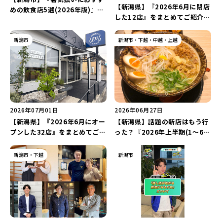
【新潟県】『2026年6月に閉店
めの飲食店5選(2026年版)』を
した12店』をまとめてご紹介！
ご紹介！「ホテルの贅沢ビアホ
県内唯一の「相席居酒屋」や94
ール」や「サンセットを楽しむ
年愛された「そば処 千代田」が
新潟市
新潟市・下越・中越・上越
海辺BBQ」で新潟の夏を満喫し
営業に幕…。
よう♪
2026年07月01日
2026年06月27日
【新潟県】『2026年6月にオー
【新潟県】話題の新店はもう行
プンした32店』をまとめてご紹
った？『2026年上半期(1～6
介！県内初出店の「油そば春日
月)にオープンしたラーメン
亭 新潟店」や「Kitchen Ev.
店』をまとめてご紹介！<注目
新潟市・下越
新潟市
from BAKE UP」など盛りだ
の新店24選>
くさん♪