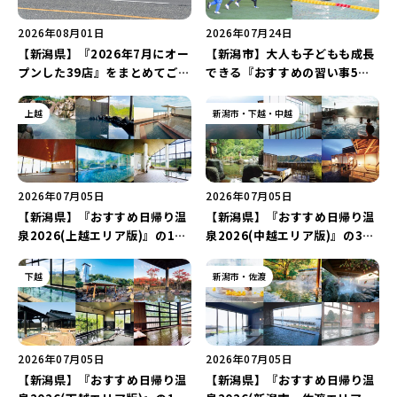
2026年08月01日
2026年07月24日
【新潟県】『2026年7月にオー
【新潟市】大人も子どもも成長
プンした39店』をまとめてご紹
できる『おすすめの習い事5選
介！人気ラーメン店の新ブラン
(2026年版)』をご紹介！「オ
ド「らぁめん 鳥紬麦」や「らぁ
ーダーメイドの音楽レッスン」
上越
新潟市・下越・中越
めん しょうがの空」など盛りだ
や「本格キックボクシング」で
くさん♪
新しい自分を見つけよう♪
2026年07月05日
2026年07月05日
【新潟県】『おすすめ日帰り温
【新潟県】『おすすめ日帰り温
泉2026(上越エリア版)』の14
泉2026(中越エリア版)』の37
施設をまとめてご紹介！「赤倉
施設をまとめてご紹介！「加茂
温泉 大野天風呂 滝の湯」や
七谷温泉 美人の湯」や「松之山
下越
新潟市・佐渡
「うみてらす名立 名立の湯ゆら
温泉 ナステビュウ湯の山」など
ら」などを巡ろう♪
を巡ろう♪
2026年07月05日
2026年07月05日
【新潟県】『おすすめ日帰り温
【新潟県】『おすすめ日帰り温