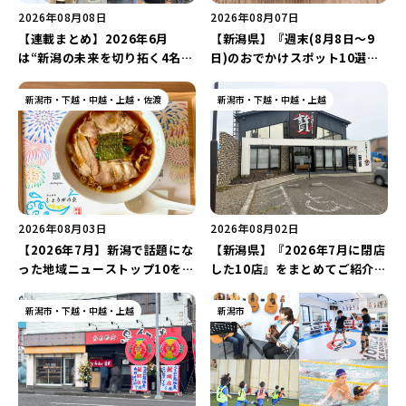
新潟市南区
カフェ
住宅展示場
居酒屋・バー
新潟市江南区
完成見学会
焼肉
学生スポーツ
新潟市秋葉区
パスタ
アルビレックス
新潟市西蒲区
ビルボードプレイスBP
新潟伊勢丹
ピア万代
2026年08月08日
2026年08月07日
官公庁・自治体
新潟市 チラシ
長岡・見附 チラシ
村上・関川
パン・ベーカリー
新発田・聖籠
タレカツ・豚カツ
胎内・粟島
デカ盛り・大盛り
リバーサイド千秋
パティオPATIO
【連載まとめ】2026年6月
【新潟県】『週末(8月8日～9
上越・妙高・糸魚川 チラシ
注目 チラシ
週末セール
は“新潟の未来を切り拓く4名の
日)のおでかけスポット10選』
三条・加茂・田上
旨辛・激辛
定食・町定食
五泉・阿賀野・阿賀
海鮮・鮨
燕・弥彦
そば・うどん
火曜セール
オープン・リニューアルセール
新潟人”にインタビュー！「学
をご紹介！地域密着型の複合施
長岡・見附
日本酒・新潟清酒
小千谷・十日町・津南
ワイン・クラフトビール
魚沼・南魚沼・湯沢
周年祭・感謝祭セール
年末・初売りセール
生起業家」や「料理専門のフォ
設「めぐり舎」や「シーナシー
新潟市・下越・中越・上越・佐渡
新潟市・下越・中越・上越
柏崎・刈羽・出雲崎
ケーキ・パフェ
ビアガーデン・暑気払い
上越・妙高・糸魚川
トグラファー」など要チェック
ナ丸大新潟のサマーフェスタ
♪
2026」がおすすめ♪
忘新年会・歓送迎会
2026年08月03日
2026年08月02日
【2026年7月】新潟で話題にな
【新潟県】『2026年7月に閉店
った地域ニューストップ10を発
した10店』をまとめてご紹介！
表！「らぁめん しょうがの空」
県内から撤退する「鰻の成瀬」
や「ラーメン豚山」など開店・
や「石焼ステーキ贅 新潟小新
新潟市・下越・中越・上越
新潟市
閉店の注目記事をランキングで
店」が営業に幕…。
ご紹介♪