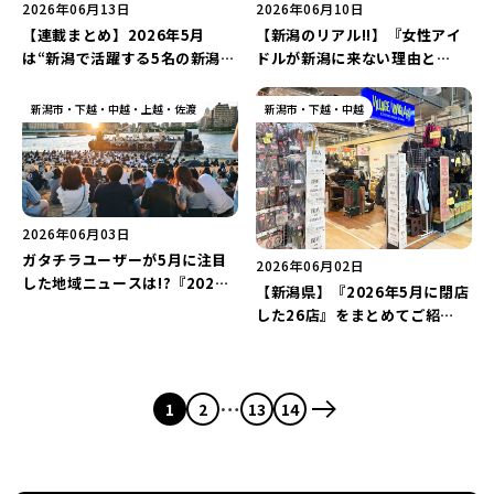
2026年06月13日
2026年06月10日
【連載まとめ】2026年5月
【新潟のリアル!!】『女性アイ
は“新潟で活躍する5名の新潟
ドルが新潟に来ない理由と
人”にインタビュー！「産後ケ
は？』“推し活の街”をみんなで
アの新拠点」や「ローカル企業
実現させよう！
新潟市・下越・中越・上越・佐渡
新潟市・下越・中越
の課題解決」など熱い想いが止
まらない♪
2026年06月03日
ガタチラユーザーが5月に注目
2026年06月02日
した地域ニュースは!?『2026
【新潟県】『2026年5月に閉店
年5月のサイトPVランキング
した26店』をまとめてご紹
TOP10』を発表！「HY」が出
介！“ヴィレヴァン”の愛称で親
演するイベント情報は必見♪
しまれた「複合雑貨店」や
「110年以上続く菓子店」がま
…
さかの閉店…。
1
2
13
14