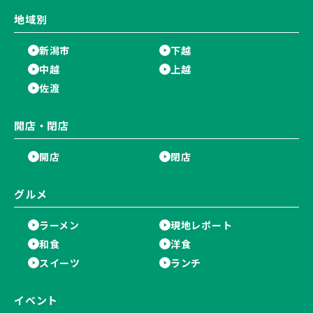
地域別
新潟市
下越
中越
上越
佐渡
開店・閉店
開店
閉店
グルメ
ラーメン
現地レポート
和食
洋食
スイーツ
ランチ
イベント