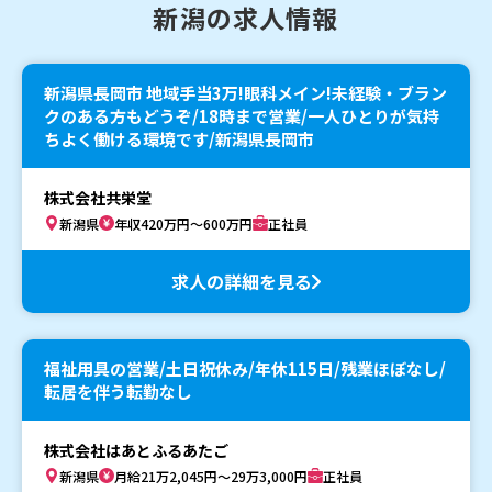
新潟の求人情報
新潟県長岡市 地域手当3万!眼科メイン!未経験・ブラン
クのある方もどうぞ/18時まで営業/一人ひとりが気持
ちよく働ける環境です/新潟県長岡市
株式会社共栄堂
新潟県
年収420万円～600万円
正社員
求人の詳細を見る
福祉用具の営業/土日祝休み/年休115日/残業ほぼなし/
転居を伴う転勤なし
株式会社はあとふるあたご
新潟県
月給21万2,045円～29万3,000円
正社員