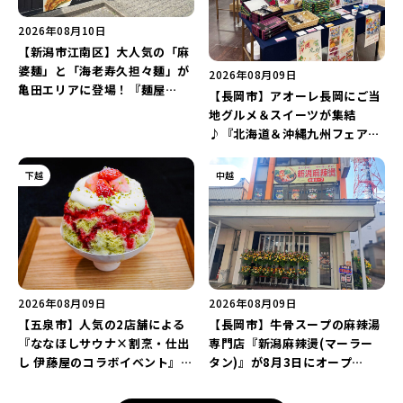
2026年08月10日
【新潟市江南区】大人気の「麻
婆麺」と「海老寿久担々麺」が
2026年08月09日
亀田エリアに登場！『麺屋
【長岡市】アオーレ長岡にご当
Aishin愛心』が亀田本町にオー
地グルメ＆スイーツが集結
プン予定♪
♪『北海道＆沖縄九州フェア
2026 inアオーレ』が8月11日
より開催！北海道限定「生食感
下越
中越
チェルシー」をゲットしよう♪
2026年08月09日
2026年08月09日
【五泉市】人気の2店舗による
【長岡市】牛骨スープの麻辣湯
『ななほしサウナ×割烹・仕出
専門店『新潟麻辣燙(マーラー
し 伊藤屋のコラボイベント』が
タン)』が8月3日にオープ
8月13日に限定開催！サウナと
ン！“ドリンクを1本”もらえる
かき氷でととのえよう♪
キャンペーンを実施中♪