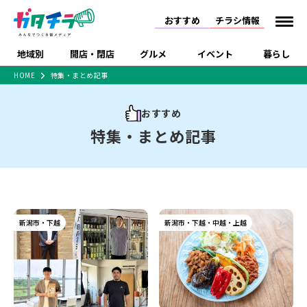
おすすめ
チラシ情報
地域別
開店・閉店
グルメ
イベント
暮らし
HOME
特集・まとめ記事
食品スーパー・コンビ
戸建住宅・マンショ
特売セール
インタビュー
ニ
ン・土地
おすすめ
住宅メーカー・工務
新潟市
開店
ラーメン
体験・販売
施設・ショップ
下越
閉店
現地レポート
祭り・伝統行事
特集・まとめ記事
店
ショッピングモール・
ドラッグストア・ホーム
特集・まとめ記事
大型施設
センター
食品メーカー・県産
リニューアル・移転
休業
開店まとめ
閉店まとめ
中越
和食
趣味・展示会
上越
洋食
ライブ・コンサート
品
新潟市・開店
新潟市・閉店
長岡市・開店
セツコママ
ランキング
新潟人
キャンペーン
ファッション
生活サービス
長岡市・閉店
上越市・開店
上越市・閉店
新潟市・下越
新潟市・下越・中越・上越
開店まとめ
閉店まとめ
人気記事まとめ
定食まとめ
にいがた酒の陣・新潟
習い事・塾
アパレル・雑貨
フィットネス・ジム
佐渡
スイーツ
スポーツ
ランチ
ラーメン・開店
ラーメン・閉店
酒月
ラーメンまとめ
飲食店まとめ
観光スポット
温泉・入浴
ホテル
旅館
水族館
インテリア・雑貨
外食・テイクアウト
リラクゼーション・整体
スキー場
リユース・買取
新車・中古車・カー用品
旅行・レジャー
家電・携帯電話
新潟市中央区
ご当地グルメ
セミナー・講演会
新潟市東区
食べ歩き
子ども向け
テイクアウト
新潟市西区
花火大会
新潟市北区
季節・期間限定
入場無料
病院・クリニック
イオンモール
ラブラ万代・ラブラ2
冠婚葬祭
習い事・塾
通販・EC
イベント
求人