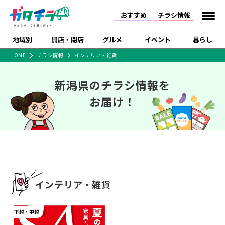
おすすめ
チラシ情報
地域別
開店・閉店
グルメ
イベント
暮らし
HOME
チラシ情報
インテリア・雑貨
食品スーパー・コンビ
戸建住宅・マンショ
特売セール
インタビュー
ニ
ン・土地
新潟県のチラシ情報を
住宅メーカー・工務
新潟市
開店
ラーメン
体験・販売
施設・ショップ
下越
閉店
現地レポート
祭り・伝統行事
店
お届け！
ショッピングモール・
ドラッグストア・ホーム
特集・まとめ記事
大型施設
センター
食品メーカー・県産
リニューアル・移転
休業
開店まとめ
閉店まとめ
中越
和食
趣味・展示会
上越
洋食
ライブ・コンサート
品
新潟市・開店
新潟市・閉店
長岡市・開店
セツコママ
ランキング
新潟人
キャンペーン
ファッション
生活サービス
長岡市・閉店
上越市・開店
上越市・閉店
開店まとめ
閉店まとめ
人気記事まとめ
定食まとめ
にいがた酒の陣・新潟
習い事・塾
アパレル・雑貨
フィットネス・ジム
佐渡
スイーツ
スポーツ
ランチ
ラーメン・開店
ラーメン・閉店
酒月
ラーメンまとめ
飲食店まとめ
インテリア・雑貨
観光スポット
温泉・入浴
ホテル
旅館
水族館
インテリア・雑貨
外食・テイクアウト
リラクゼーション・整体
スキー場
リユース・買取
新車・中古車・カー用品
旅行・レジャー
家電・携帯電話
下越・中越
新潟市中央区
ご当地グルメ
セミナー・講演会
新潟市東区
食べ歩き
子ども向け
テイクアウト
新潟市西区
花火大会
新潟市北区
季節・期間限定
入場無料
病院・クリニック
イオンモール
ラブラ万代・ラブラ2
冠婚葬祭
習い事・塾
通販・EC
イベント
求人