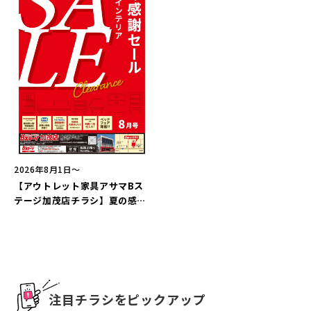
新潟市南区
カフェ
住宅展示場
居酒屋・バー
新潟市江南区
完成見学会
焼肉
学生スポーツ
新潟市秋葉区
パスタ
アルビレックス
新潟市西蒲区
ビルボードプレイスBP
新潟伊勢丹
ピア万代
官公庁・自治体
新潟市 チラシ
長岡・見附 チラシ
村上・関川
パン・ベーカリー
新発田・聖籠
タレカツ・豚カツ
胎内・粟島
デカ盛り・大盛り
リバーサイド千秋
パティオPATIO
上越・妙高・糸魚川 チラシ
注目 チラシ
週末セール
三条・加茂・田上
旨辛・激辛
定食・町定食
五泉・阿賀野・阿賀
海鮮・鮨
燕・弥彦
そば・うどん
火曜セール
オープン・リニューアルセール
長岡・見附
日本酒・新潟清酒
小千谷・十日町・津南
ワイン・クラフトビール
魚沼・南魚沼・湯沢
周年祭・感謝祭セール
年末・初売りセール
柏崎・刈羽・出雲崎
ケーキ・パフェ
ビアガーデン・暑気払い
上越・妙高・糸魚川
忘新年会・歓送迎会
2026年8月1日〜
【アウトレット家具アサマBス
テージ加茂店チラシ】夏の感謝
セール
注目チラシをピックアップ