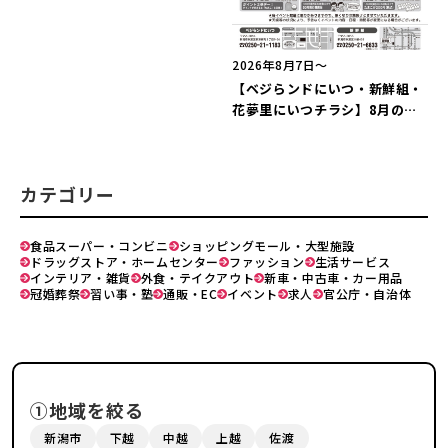
2026年8月7日〜
【ベジらンドにいつ・新鮮組・
花夢里にいつチラシ】8月のイ
ベント情報！
カテゴリー
食品スーパー・コンビニ
ショッピングモール・大型施設
ドラッグストア・ホームセンター
ファッション
生活サービス
インテリア・雑貨
外食・テイクアウト
新車・中古車・カー用品
冠婚葬祭
習い事・塾
通販・EC
イベント
求人
官公庁・自治体
①地域を絞る
新潟市
下越
中越
上越
佐渡