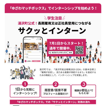
新潟市南区
カフェ
住宅展示場
居酒屋・バー
新潟市江南区
完成見学会
焼肉
学生スポーツ
新潟市秋葉区
パスタ
アルビレックス
新潟市西蒲区
ビルボードプレイスBP
新潟伊勢丹
ピア万代
官公庁・自治体
新潟市 チラシ
長岡・見附 チラシ
村上・関川
パン・ベーカリー
新発田・聖籠
タレカツ・豚カツ
胎内・粟島
デカ盛り・大盛り
リバーサイド千秋
パティオPATIO
上越・妙高・糸魚川 チラシ
注目 チラシ
週末セール
三条・加茂・田上
旨辛・激辛
定食・町定食
五泉・阿賀野・阿賀
海鮮・鮨
燕・弥彦
そば・うどん
火曜セール
オープン・リニューアルセール
長岡・見附
日本酒・新潟清酒
小千谷・十日町・津南
ワイン・クラフトビール
魚沼・南魚沼・湯沢
周年祭・感謝祭セール
年末・初売りセール
柏崎・刈羽・出雲崎
ケーキ・パフェ
ビアガーデン・暑気払い
上越・妙高・糸魚川
忘新年会・歓送迎会