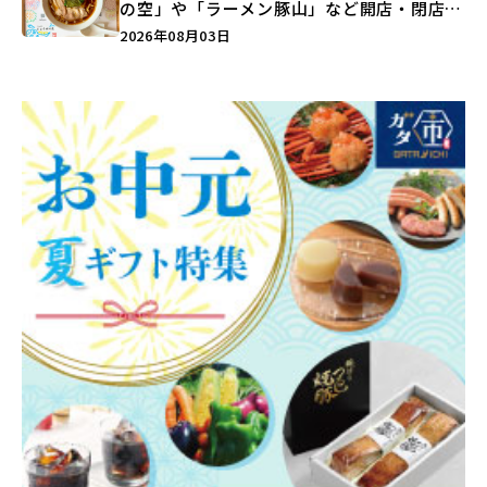
の空」や「ラーメン豚山」など開店・閉店の
注目記事をランキングでご紹介♪
2026年08月03日