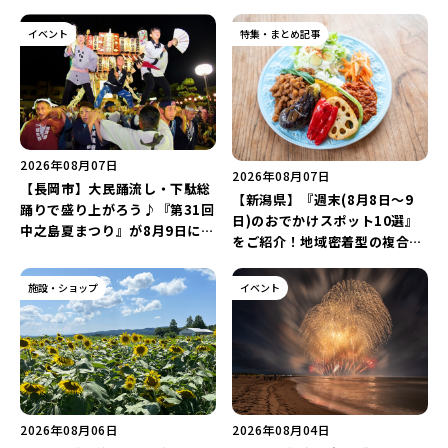
イベント
特集・まとめ記事
2026年08月07日
2026年08月07日
【長岡市】大民踊流し・下駄総
【新潟県】『週末(8月8日～9
踊りで盛り上がろう♪『第31回
日)のおでかけスポット10選』
中之島夏まつり』が8月9日に開
をご紹介！地域密着型の複合施
催！“新潟アルビレックスBB選
設「めぐり舎」や「シーナシー
手”のシュート対決は必見♪
ナ丸大新潟のサマーフェスタ
施設・ショップ
イベント
2026」がおすすめ♪
2026年08月06日
2026年08月04日