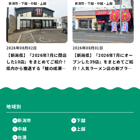
ナ丸大新潟のサマーフェスタ
閉店の注目記事をランキングで
新潟市・下越・中越・上越
新潟市・下越・中越・上越
2026」がおすすめ♪
ご紹介♪
2026年08月02日
2026年08月01日
【新潟県】『2026年7月に閉店
【新潟県】『2026年7月にオー
した10店』をまとめてご紹介！
プンした39店』をまとめてご紹
県内から撤退する「鰻の成瀬」
介！人気ラーメン店の新ブラン
や「石焼ステーキ贅 新潟小新
ド「らぁめん 鳥紬麦」や「らぁ
店」が営業に幕…。
めん しょうがの空」など盛りだ
くさん♪
地域別
新潟市
下越
中越
上越
佐渡