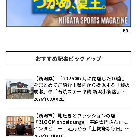
PR
おすすめ記事ピックアップ
【新潟県】『2026年7月に閉店した10店』
をまとめてご紹介！県内から撤退する「鰻の
成瀬」や「石焼ステーキ贅 新潟小新店」が
営業に幕…。
2026年08月02日
【新潟市】靴磨きとファッションの店
『BLOOM shoelounge・平原太門さん』に
インタビュー！足元から「上機嫌な毎日」を
つくる装いの提案とは？
2026年08月01日