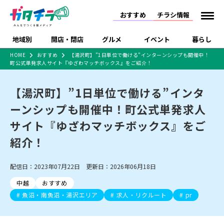
おすすめ
チラシ情報
地域別
開店・閉店
グルメ
イベント
暮らし
HOME
おすすめ
【湯沢町】”1日単位で働ける”インターンシップも開催中！
町公式単発求人サイト『ゆざわマッチボックス』をご紹介！
食品スーパー・コンビ
戸建住宅・マンショ
特売セール
インタビュー
ニ
ン・土地
住宅メーカー・工務
【湯沢町】”1日単位で働ける”インタ
新潟市
開店
ラーメン
体験・販売
施設・ショップ
下越
閉店
現地レポート
祭り・伝統行事
店
ーンシップも開催中！町公式単発求人
ショッピングモール・
ドラッグストア・ホーム
特集・まとめ記事
大型施設
センター
サイト『ゆざわマッチボックス』をご
食品メーカー・県産
リニューアル・移転
休業
開店まとめ
閉店まとめ
中越
和食
趣味・展示会
上越
洋食
ライブ・コンサート
品
紹介！
新潟市・開店
新潟市・閉店
長岡市・開店
セツコママ
ランキング
新潟人
キャンペーン
ファッション
生活サービス
長岡市・閉店
上越市・開店
上越市・閉店
開店まとめ
閉店まとめ
人気記事まとめ
定食まとめ
配信日：2023年07月22日 更新日：2026年06月18日
にいがた酒の陣・新潟
習い事・塾
アパレル・雑貨
フィットネス・ジム
佐渡
スイーツ
スポーツ
ランチ
ラーメン・開店
ラーメン・閉店
酒月
ラーメンまとめ
飲食店まとめ
中越
おすすめ
観光スポット
温泉・入浴
ホテル
旅館
水族館
インテリア・雑貨
外食・テイクアウト
魚沼・南魚沼・湯沢エリア
求人・リクルート
pr
リラクゼーション・整体
スキー場
リユース・買取
新車・中古車・カー用品
旅行・レジャー
家電・携帯電話
新潟市中央区
ご当地グルメ
セミナー・講演会
新潟市東区
食べ歩き
子ども向け
テイクアウト
新潟市西区
花火大会
新潟市北区
季節・期間限定
入場無料
病院・クリニック
イオンモール
ラブラ万代・ラブラ2
冠婚葬祭
習い事・塾
通販・EC
イベント
求人