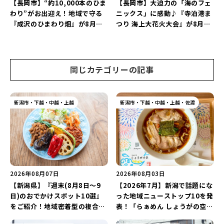
【長岡市】“約10,000本のひま
【長岡市】大迫力の「海のフェ
わり”がお出迎え！地域で守る
ニックス」に感動♪『寺泊港ま
『成沢のひまわり畑』が8月中
つり 海上大花火大会』が8月7
旬まで見頃♪夏休みは長岡の魅
日に開催！海と夜空を彩る“約
力を満喫しよう！
5,000発の花火”を楽しもう♪
同じカテゴリーの記事
新潟市・下越・中越・上越
新潟市・下越・中越・上越・佐渡
2026年08月07日
2026年08月03日
【新潟県】『週末(8月8日～9
【2026年7月】新潟で話題にな
日)のおでかけスポット10選』
った地域ニューストップ10を発
をご紹介！地域密着型の複合施
表！「らぁめん しょうがの空」
設「めぐり舎」や「シーナシー
や「ラーメン豚山」など開店・