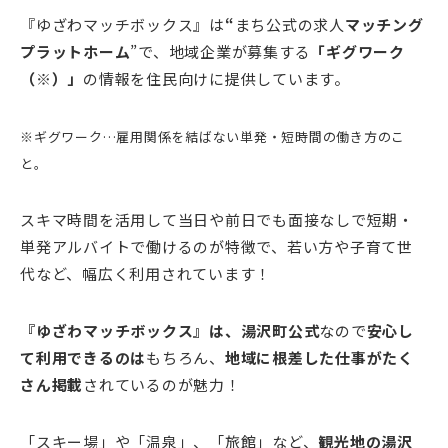
『ゆざわマッチボックス』は
“
まち公式の求人
マッチング
プラットホーム
”
で、地域企業が募集する
「ギグワーク
（※）」
の情報を住民向けに提供しています。
※ギグワーク…雇用関係を結ばない単発・短時間の働き方のこ
と。
スキマ時間を活用して当日や前日でも面接なしで短期・
単発アルバイトで働けるのが特徴で、若い方や子育て世
代など、幅広く利用されています！
『ゆざわマッチボックス』は、湯沢町公式
なので
安心し
て利用できるのは
もちろん、
地域に根差した仕事がたく
さん掲載
されているのが魅力！
「スキー場」や「温泉」、「旅館」など、
観光地の湯沢