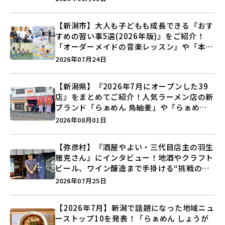
【新潟市】大人も子どもも成長できる『おす
すめの習い事5選(2026年版)』をご紹介！
「オーダーメイドの音楽レッスン」や「本格
キックボクシング」で新しい自分を見つけよ
2026年07月24日
う♪
【新潟県】『2026年7月にオープンした39
店』をまとめてご紹介！人気ラーメン店の新
ブランド「らぁめん 鳥紬麦」や「らぁめん
しょうがの空」など盛りだくさん♪
2026年08月01日
【弥彦村】『酒屋やよい・三代目店主の羽生
雅克さん』にインタビュー！地酒やクラフト
ビール、ワイン醸造まで手掛ける“挑戦の歴
史”に迫る♪
2026年07月25日
【2026年7月】新潟で話題になった地域ニュ
ーストップ10を発表！「らぁめん しょうが