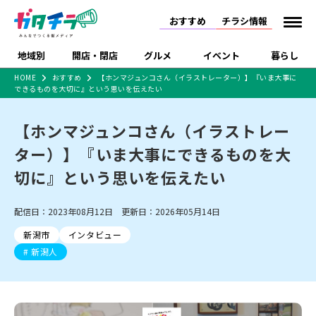
おすすめ
チラシ情報
地域別
開店・閉店
グルメ
イベント
暮らし
HOME
おすすめ
【ホンマジュンコさん（イラストレーター）】『いま大事に
できるものを大切に』という思いを伝えたい
食品スーパー・コンビ
戸建住宅・マンショ
特売セール
インタビュー
ニ
ン・土地
住宅メーカー・工務
【ホンマジュンコさん（イラストレー
新潟市
開店
ラーメン
体験・販売
施設・ショップ
下越
閉店
現地レポート
祭り・伝統行事
店
ター）】『いま大事にできるものを大
ショッピングモール・
ドラッグストア・ホーム
特集・まとめ記事
大型施設
センター
切に』という思いを伝えたい
食品メーカー・県産
リニューアル・移転
休業
開店まとめ
閉店まとめ
中越
和食
趣味・展示会
上越
洋食
ライブ・コンサート
品
新潟市・開店
新潟市・閉店
長岡市・開店
配信日：2023年08月12日 更新日：2026年05月14日
セツコママ
ランキング
新潟人
キャンペーン
ファッション
生活サービス
長岡市・閉店
上越市・開店
上越市・閉店
開店まとめ
閉店まとめ
人気記事まとめ
定食まとめ
新潟市
インタビュー
にいがた酒の陣・新潟
習い事・塾
アパレル・雑貨
フィットネス・ジム
佐渡
スイーツ
スポーツ
ランチ
ラーメン・開店
ラーメン・閉店
酒月
新潟人
ラーメンまとめ
飲食店まとめ
観光スポット
温泉・入浴
ホテル
旅館
水族館
インテリア・雑貨
外食・テイクアウト
リラクゼーション・整体
スキー場
リユース・買取
新車・中古車・カー用品
旅行・レジャー
家電・携帯電話
新潟市中央区
ご当地グルメ
セミナー・講演会
新潟市東区
食べ歩き
子ども向け
テイクアウト
新潟市西区
花火大会
新潟市北区
季節・期間限定
入場無料
病院・クリニック
イオンモール
ラブラ万代・ラブラ2
冠婚葬祭
習い事・塾
通販・EC
イベント
求人