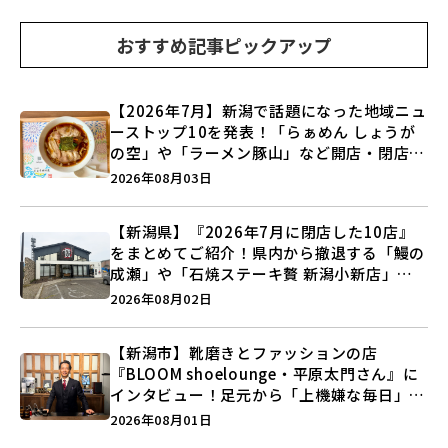
おすすめ記事ピックアップ
【2026年7月】新潟で話題になった地域ニュ
ーストップ10を発表！「らぁめん しょうが
の空」や「ラーメン豚山」など開店・閉店の
注目記事をランキングでご紹介♪
2026年08月03日
【新潟県】『2026年7月に閉店した10店』
をまとめてご紹介！県内から撤退する「鰻の
成瀬」や「石焼ステーキ贅 新潟小新店」が
営業に幕…。
2026年08月02日
【新潟市】靴磨きとファッションの店
『BLOOM shoelounge・平原太門さん』に
インタビュー！足元から「上機嫌な毎日」を
つくる装いの提案とは？
2026年08月01日