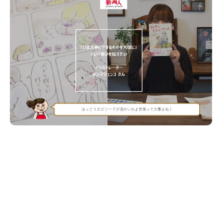
新潟市南区
カフェ
住宅展示場
居酒屋・バー
新潟市江南区
完成見学会
焼肉
学生スポーツ
新潟市秋葉区
パスタ
アルビレックス
新潟市西蒲区
ビルボードプレイスBP
新潟伊勢丹
ピア万代
官公庁・自治体
新潟市 チラシ
長岡・見附 チラシ
村上・関川
パン・ベーカリー
新発田・聖籠
タレカツ・豚カツ
胎内・粟島
デカ盛り・大盛り
リバーサイド千秋
パティオPATIO
上越・妙高・糸魚川 チラシ
注目 チラシ
週末セール
三条・加茂・田上
旨辛・激辛
定食・町定食
五泉・阿賀野・阿賀
海鮮・鮨
燕・弥彦
そば・うどん
火曜セール
オープン・リニューアルセール
長岡・見附
日本酒・新潟清酒
小千谷・十日町・津南
ワイン・クラフトビール
魚沼・南魚沼・湯沢
周年祭・感謝祭セール
年末・初売りセール
柏崎・刈羽・出雲崎
ケーキ・パフェ
ビアガーデン・暑気払い
上越・妙高・糸魚川
忘新年会・歓送迎会