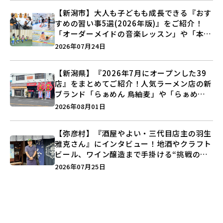
【新潟市】大人も子どもも成長できる『おす
すめの習い事5選(2026年版)』をご紹介！
「オーダーメイドの音楽レッスン」や「本格
キックボクシング」で新しい自分を見つけよ
2026年07月24日
う♪
【新潟県】『2026年7月にオープンした39
店』をまとめてご紹介！人気ラーメン店の新
ブランド「らぁめん 鳥紬麦」や「らぁめん
しょうがの空」など盛りだくさん♪
2026年08月01日
【弥彦村】『酒屋やよい・三代目店主の羽生
雅克さん』にインタビュー！地酒やクラフト
ビール、ワイン醸造まで手掛ける“挑戦の歴
史”に迫る♪
2026年07月25日