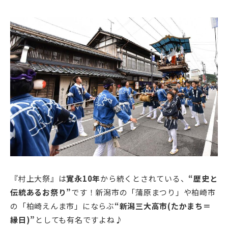
『村上大祭』は
寛永10年
から続くとされている、
“歴史と
伝統あるお祭り”
です！新潟市の「蒲原まつり」や柏崎市
の「柏崎えんま市」にならぶ
“新潟三大高市(たかまち＝
縁日)”
としても有名ですよね♪