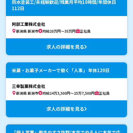
防水塗装工/未経験歓迎/残業月平均10時間/年間休日
112日
阿部工業株式会社
新潟県 新潟市
月給20万円～35万円
正社員
求人の詳細を見る
米菓・お菓子メーカーで働く「人事」 年休120日
三幸製菓株式会社
新潟県 新潟市
月給24万3,500円～25万7,500円
正社員
求人の詳細を見る
「個人営業」働きやすさ抜群/本気でやる人に本気で応