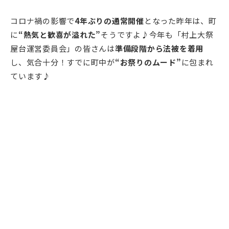
コロナ禍の影響で
4年ぶりの通常開催
となった昨年は、町
に
“熱気と歓喜が溢れた”
そうですよ♪今年も「村上大祭
屋台運営委員会」の皆さんは
準備段階から法被を着用
し、気合十分！すでに町中が
“お祭りのムード”
に包まれ
ています♪