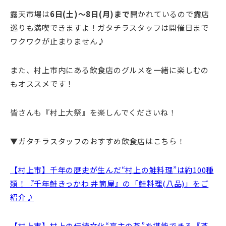
露天市場は
6日(土)～8日(月)まで
開かれているので露店
巡りも満喫できますよ！ガタチラスタッフは開催日まで
ワクワクが止まりません♪
また、村上市内にある飲食店のグルメを一緒に楽しむの
もオススメです！
皆さんも『村上大祭』を楽しんでくださいね！
▼ガタチラスタッフのおすすめ飲食店はこちら！
【村上市】千年の歴史が生んだ“村上の鮭料理”は約100種
類！『千年鮭きっかわ 井筒屋』の「鮭料理(八品)」をご
紹介♪
【村上市】村上の伝統文化“亭主の茶”を堪能できる『茶