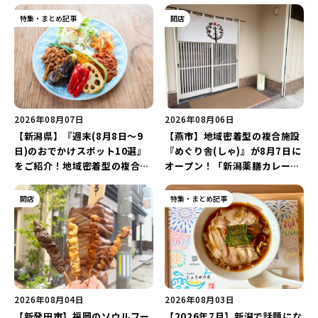
特集・まとめ記事
開店
2026年08月07日
2026年08月06日
【新潟県】『週末(8月8日～9
【燕市】地域密着型の複合施設
日)のおでかけスポット10選』
『めぐり舎(しゃ)』が8月7日に
をご紹介！地域密着型の複合施
オープン！「新潟薬膳カレー
設「めぐり舎」や「シーナシー
Ricca」のレシピを受け継いだ
ナ丸大新潟のサマーフェスタ
メニューや漆喰アートを楽しも
開店
特集・まとめ記事
2026」がおすすめ♪
う♪
2026年08月04日
2026年08月03日
【新発田市】福岡のソウルフー
【2026年7月】新潟で話題にな