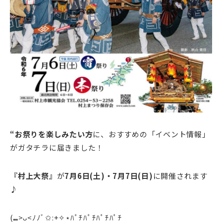
“お祭りを楽しみたい方
に、おすすめの「イベント情報」
がガタチラに届きました！
『村上大祭』
が
7月6日(土)・7月7日(日)
に開催されます
♪
(⑉>ᴗ<ﾉﾉﾞ✩:+✧︎⋆ﾊﾟﾁﾊﾟﾁﾊﾟﾁﾊﾟﾁ