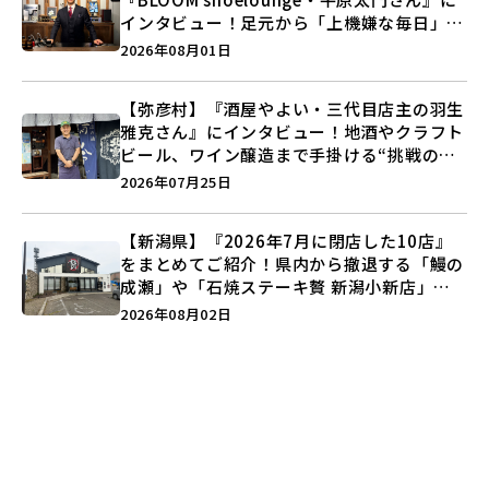
インタビュー！足元から「上機嫌な毎日」を
つくる装いの提案とは？
2026年08月01日
【弥彦村】『酒屋やよい・三代目店主の羽生
雅克さん』にインタビュー！地酒やクラフト
ビール、ワイン醸造まで手掛ける“挑戦の歴
史”に迫る♪
2026年07月25日
【新潟県】『2026年7月に閉店した10店』
をまとめてご紹介！県内から撤退する「鰻の
成瀬」や「石焼ステーキ贅 新潟小新店」が
営業に幕…。
2026年08月02日