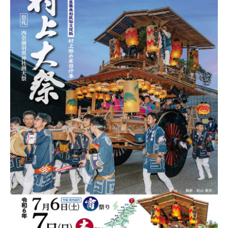
新潟市南区
カフェ
住宅展示場
居酒屋・バー
新潟市江南区
完成見学会
焼肉
学生スポーツ
新潟市秋葉区
パスタ
アルビレックス
パン・ベーカリー
新潟市西蒲区
ビルボードプレイスBP
新潟伊勢丹
ピア万代
官公庁・自治体
新潟市 チラシ
長岡・見附 チラシ
村上・関川
タレカツ・豚カツ
新発田・聖籠
デカ盛り・大盛り
胎内・粟島
旨辛・激辛
三条・加茂・田上
リバーサイド千秋
パティオPATIO
上越・妙高・糸魚川 チラシ
注目 チラシ
週末セール
五泉・阿賀野・阿賀
定食・町定食
海鮮・鮨
燕・弥彦
そば・うどん
長岡・見附
日本酒・新潟清酒
火曜セール
オープン・リニューアルセール
小千谷・十日町・津南
ワイン・クラフトビール
魚沼・南魚沼・湯沢
ケーキ・パフェ
周年祭・感謝祭セール
年末・初売りセール
柏崎・刈羽・出雲崎
ビアガーデン・暑気払い
上越・妙高・糸魚川
忘新年会・歓送迎会