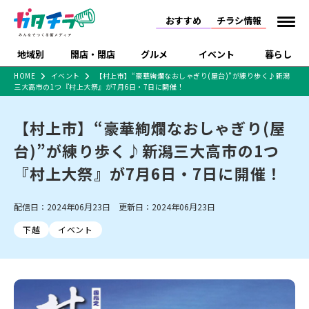
おすすめ
チラシ情報
地域別
開店・閉店
グルメ
イベント
暮らし
HOME
イベント
【村上市】“豪華絢爛なおしゃぎり(屋台)”が練り歩く♪新潟
三大高市の1つ『村上大祭』が7月6日・7日に開催！
食品スーパー・コンビ
戸建住宅・マンション・
特売セール
インタビュー
ニ
土地
【村上市】“豪華絢爛なおしゃぎり(屋
新潟市
開店
ラーメン
体験・販売
施設・ショップ
下越
閉店
現地レポート
祭り・伝統行事
住宅メーカー・工務店
台)”が練り歩く♪新潟三大高市の1つ
ショッピングモール・大
ドラッグストア・ホーム
特集・まとめ記事
型施設
センター
『村上大祭』が7月6日・7日に開催！
リニューアル・移転
休業
開店まとめ
閉店まとめ
中越
和食
趣味・展示会
食品メーカー・県産品
上越
洋食
ライブ・コンサート
新潟市・開店
新潟市・閉店
長岡市・開店
長岡市・閉店
配信日：2024年06月23日 更新日：2024年06月23日
セツコママ
ランキング
新潟人
キャンペーン
ファッション
生活サービス
上越市・開店
上越市・閉店
ラーメン・開店
開店まとめ
閉店まとめ
人気記事まとめ
定食まとめ
下越
イベント
にいがた酒の陣・新潟酒
習い事・塾
アパレル・雑貨
フィットネス・ジム
佐渡
スイーツ
スポーツ
ランチ
ラーメン・閉店
月
ラーメンまとめ
飲食店まとめ
観光スポット
温泉・入浴
ホテル
旅館
水族館
インテリア・雑貨
外食・テイクアウト
リラクゼーション・整体
スキー場
リユース・買取
新車・中古車・カー用品
旅行・レジャー
家電・携帯電話
新潟市中央区
ご当地グルメ
セミナー・講演会
新潟市東区
食べ歩き
子ども向け
テイクアウト
新潟市西区
花火大会
新潟市北区
季節・期間限定
入場無料
病院・クリニック
イオンモール
ラブラ万代・ラブラ2
冠婚葬祭
習い事・塾
通販・EC
イベント
求人