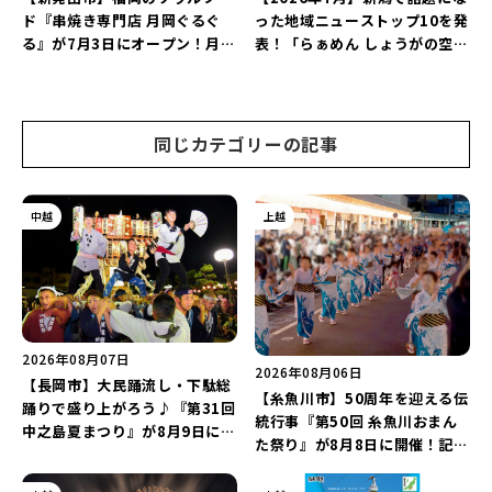
ド『串焼き専門店 月岡ぐるぐ
った地域ニューストップ10を発
る』が7月3日にオープン！月岡
表！「らぁめん しょうがの空」
温泉街の新スポットで「新潟食
や「ラーメン豚山」など開店・
材を使ったぐるぐる串焼き」を
閉店の注目記事をランキングで
堪能しよう♪
ご紹介♪
同じカテゴリーの記事
中越
上越
2026年08月07日
2026年08月06日
【長岡市】大民踊流し・下駄総
【糸魚川市】50周年を迎える伝
踊りで盛り上がろう♪『第31回
統行事『第50回 糸魚川おまん
中之島夏まつり』が8月9日に開
た祭り』が8月8日に開催！記念
催！“新潟アルビレックスBB選
企画の新潟プロレス＆東京力車
手”のシュート対決は必見♪
を楽しもう♪