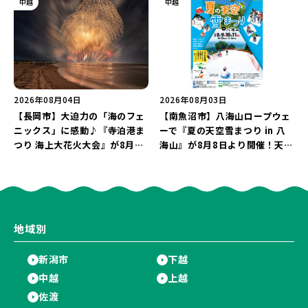
中越
中越
2026年08月04日
2026年08月03日
【長岡市】大迫力の「海のフェ
【南魚沼市】八海山ロープウェ
ニックス」に感動♪『寺泊港ま
ーで『夏の天空雪まつり in 八
つり 海上大花火大会』が8月7
海山』が8月8日より開催！天然
日に開催！海と夜空を彩る“約
雪を使った「そり遊びゲレン
5,000発の花火”を楽しもう♪
デ」が登場♪
地域別
新潟市
下越
中越
上越
佐渡