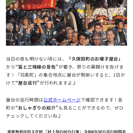
当日の夜も明けない頃には、
「久保田町のお囃子屋台」
から
“笛と三味線の音色”
が響き、祭りの幕開けを告げま
す！「羽黒町」の集合地点に屋台が勢揃いすると、1日か
けて
“屋台巡行”
が行われますよ♪
屋台の巡行時間は
公式ホームページ
で確認できます！各
町の
“おしゃぎりの紹介”
も見ることができるので、ぜひ
チェックしてくださいね♪