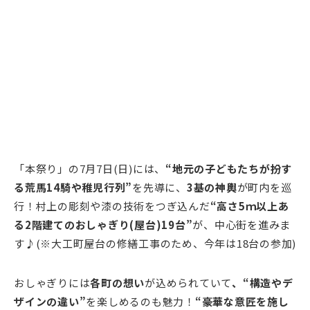
「本祭り」の7月7日(日)には、
“地元の子どもたちが扮す
る荒馬14騎や稚児行列”
を先導に、
3基の神輿
が町内を巡
行！村上の彫刻や漆の技術をつぎ込んだ
“高さ5ｍ以上あ
る2階建てのおしゃぎり(屋台)19台”
が、中心街を進みま
す♪(※大工町屋台の修繕工事のため、今年は18台の参加)
おしゃぎりには
各町の想い
が込められていて
、“構造やデ
ザインの違い”
を楽しめるのも魅力！
“豪華な意匠を施し