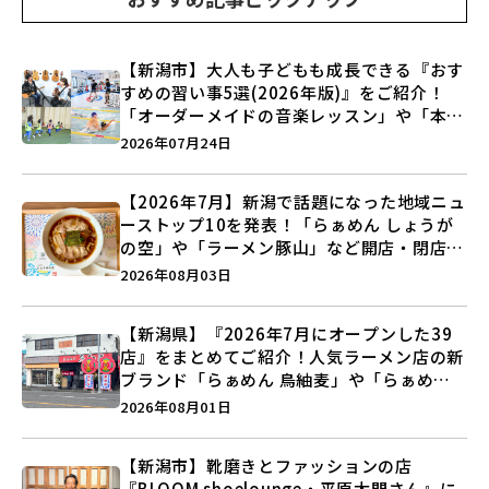
【新潟市】大人も子どもも成長できる『おす
すめの習い事5選(2026年版)』をご紹介！
「オーダーメイドの音楽レッスン」や「本格
キックボクシング」で新しい自分を見つけよ
2026年07月24日
う♪
【2026年7月】新潟で話題になった地域ニュ
ーストップ10を発表！「らぁめん しょうが
の空」や「ラーメン豚山」など開店・閉店の
注目記事をランキングでご紹介♪
2026年08月03日
【新潟県】『2026年7月にオープンした39
店』をまとめてご紹介！人気ラーメン店の新
ブランド「らぁめん 鳥紬麦」や「らぁめん
しょうがの空」など盛りだくさん♪
2026年08月01日
【新潟市】靴磨きとファッションの店
『BLOOM shoelounge・平原太門さん』に