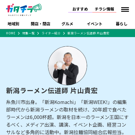
おすすめ
チラシ情報
地域別
開店・閉店
グルメ
イベント
暮らし
HOME
特集一覧
ライター紹介
新潟ラーメン伝道師 片山貴宏
食品スーパー・コンビ
戸建住宅・マンショ
特売セール
インタビュー
ニ
ン・土地
住宅メーカー・工務
新潟市
開店
ラーメン
体験・販売
施設・ショップ
下越
閉店
現地レポート
祭り・伝統行事
店
ショッピングモール・
ドラッグストア・ホーム
特集・まとめ記事
大型施設
センター
食品メーカー・県産
リニューアル・移転
休業
開店まとめ
閉店まとめ
中越
和食
趣味・展示会
上越
洋食
ライブ・コンサート
品
新潟ラーメン伝道師 片山貴宏
新潟市・開店
新潟市・閉店
長岡市・開店
セツコママ
ランキング
新潟人
キャンペーン
ファッション
生活サービス
長岡市・閉店
上越市・開店
上越市・閉店
開店まとめ
閉店まとめ
人気記事まとめ
定食まとめ
糸魚川市出身。「新潟Komachi」「新潟WEEK!」の編集
にいがた酒の陣・新潟
習い事・塾
アパレル・雑貨
フィットネス・ジム
佐渡
スイーツ
スポーツ
ランチ
ラーメン・開店
ラーメン・閉店
酒月
ラーメンまとめ
飲食店まとめ
部時代から新潟ラーメンの取材を続け、20年超で食べた
観光スポット
温泉・入浴
ホテル
旅館
水族館
インテリア・雑貨
外食・テイクアウト
ラーメンは6,000杯超。新潟を日本一のラーメン王国にす
リラクゼーション・整体
スキー場
リユース・買取
るべく、メディア出演、講演、イベント企画、経営コン
新車・中古車・カー用品
旅行・レジャー
家電・携帯電話
新潟市中央区
ご当地グルメ
セミナー・講演会
新潟市東区
食べ歩き
子ども向け
テイクアウト
新潟市西区
花火大会
新潟市北区
季節・期間限定
入場無料
病院・クリニック
イオンモール
ラブラ万代・ラブラ2
サルなど多角的に活動中。新潟拉麺協同組合広報担当。
冠婚葬祭
習い事・塾
通販・EC
イベント
求人