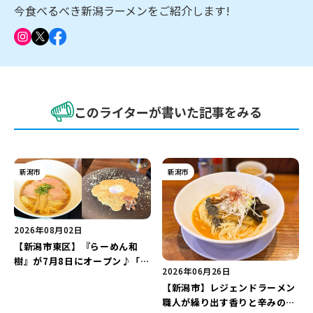
新潟市南区
カフェ
住宅展示場
居酒屋・バー
新潟市江南区
完成見学会
焼肉
学生スポーツ
新潟市秋葉区
パスタ
アルビレックス
新潟市西蒲区
ビルボードプレイスBP
新潟伊勢丹
ピア万代
今食べるべき新潟ラーメンをご紹介します!
官公庁・自治体
新潟市 チラシ
長岡・見附 チラシ
村上・関川
パン・ベーカリー
新発田・聖籠
タレカツ・豚カツ
胎内・粟島
デカ盛り・大盛り
リバーサイド千秋
パティオPATIO
上越・妙高・糸魚川 チラシ
注目 チラシ
週末セール
三条・加茂・田上
旨辛・激辛
定食・町定食
五泉・阿賀野・阿賀
海鮮・鮨
燕・弥彦
そば・うどん
火曜セール
オープン・リニューアルセール
長岡・見附
日本酒・新潟清酒
小千谷・十日町・津南
ワイン・クラフトビール
魚沼・南魚沼・湯沢
周年祭・感謝祭セール
年末・初売りセール
柏崎・刈羽・出雲崎
ケーキ・パフェ
ビアガーデン・暑気払い
上越・妙高・糸魚川
忘新年会・歓送迎会
このライターが書いた記事をみる
新潟市
新潟市
2026年08月02日
【新潟市東区】『らーめん和
樹』が7月8日にオープン♪「淡
2026年06月26日
麗ラーメン」と「独創性あふれ
【新潟市】レジェンドラーメン
る和え玉」を実食レポー
職人が繰り出す香りと辛みの連
ト！“カルボナーラのような味