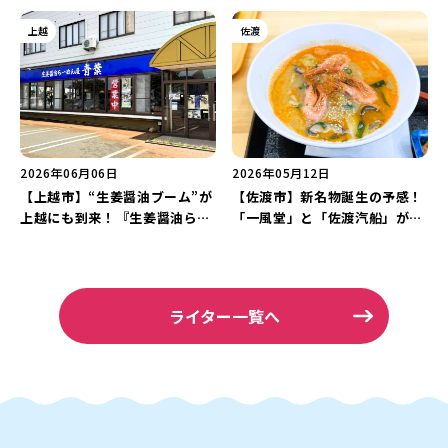
鎖♪『麺や来味』の夏季限定メ
わい”を楽しもう♪
ニュー「冷やし汁なし担々麺」
上越
佐渡
を実食レポート！
2026年06月06日
2026年05月12日
【上越市】“生姜醤油ブーム”が
【佐渡市】新名物誕生の予感！
上越にも到来！『生姜醤油らー
「一風堂」と「佐渡汽船」がコ
めん屋 青葉』のトッピングを全
ラボした『佐渡濃厚海老ラーメ
部のせたお得な「特製ラーメ
ン』をご紹介♪
ン」を堪能♪
ライター一覧へ