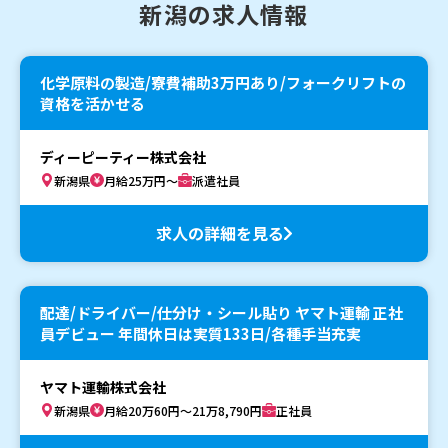
新潟の求人情報
化学原料の製造/寮費補助3万円あり/フォークリフトの
資格を活かせる
ディーピーティー株式会社
新潟県
月給25万円～
派遣社員
求人の詳細を見る
配達/ドライバー/仕分け・シール貼り ヤマト運輸 正社
員デビュー 年間休日は実質133日/各種手当充実
ヤマト運輸株式会社
新潟県
月給20万60円～21万8,790円
正社員