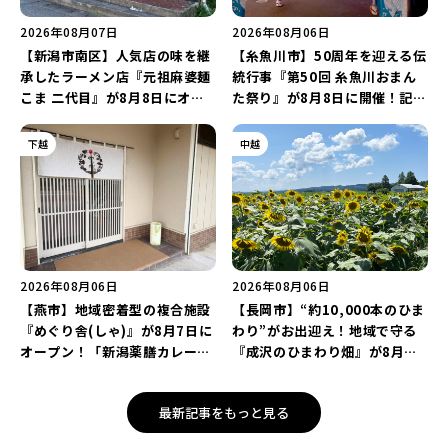
2026年08月07日
2026年08月06日
【新潟市南区】人気店の味を継
【糸魚川市】50周年を迎える伝
承したラーメン店『元祖麻婆麺
統行事『第50回 糸魚川おまん
こま 二代目』が8月8日にオー
た祭り』が8月8日に開催！記念
プン！多くのファンに親しまれ
企画の新潟プロレス＆東京力車
た「麻婆麺」を復刻♪
を楽しもう♪
下越
中越
2026年08月06日
2026年08月06日
【燕市】地域密着型の複合施設
【長岡市】“約10,000本のひま
『めぐり舎(しゃ)』が8月7日に
わり”がお出迎え！地域で守る
オープン！「新潟薬膳カレー
『成沢のひまわり畑』が8月中
Ricca」のレシピを受け継いだ
旬まで見頃♪夏休みは長岡の魅
メニューや漆喰アートを楽しも
力を満喫しよう！
最新記事をもっと見る
う♪