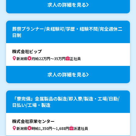
求人の詳細を見る
葬祭プランナー/未経験可/学歴・経験不問/完全週休二
日制
株式会社ビップ
新潟県
月給22万円～35万円
正社員
求人の詳細を見る
「寮完備」金属製品の製造/即入寮/製造・工場/日勤/
日払い/工場・製造
株式会社京栄センター
新潟県
時給1,350円～1,688円
派遣社員