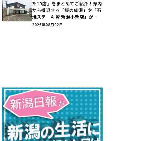
た10店』をまとめてご紹介！県内
から撤退する「鰻の成瀬」や「石
焼ステーキ贅 新潟小新店」が営
業に幕…。
2026年08月02日