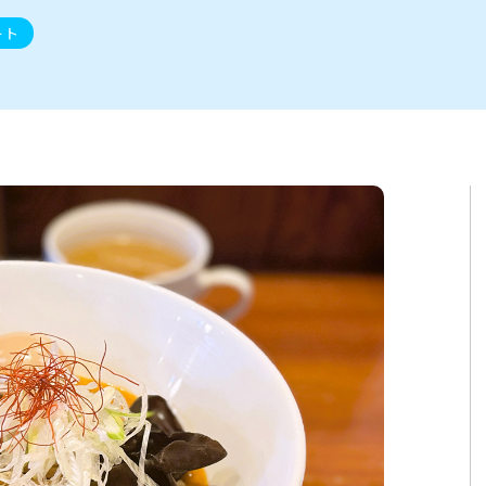
ト
区
大会
新潟市北区
季節・期間限定
入場無料
新潟市南区
住宅展示場
カフェ
新潟市江南区
完成見学会
居酒屋・バー
学生スポーツ
新潟市秋葉区
焼肉
パスタ
ア
新潟市 チラシ
長岡・見附 チラシ
上越・妙高・糸魚川 チラシ
ート
茂・田上
・町定食
五泉・阿賀野・阿賀
海鮮・鮨
そば・うどん
燕・弥彦
日本酒・新潟清酒
長岡・見附
小千谷
ワイン
ール
周年祭・感謝祭セール
年末・初売りセール
川
送迎会