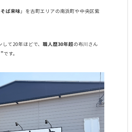
華そば来味
」を古町エリアの南浜町や中央区紫
ンして20年ほどで、
職人歴30年超
の布川さん
”
です。