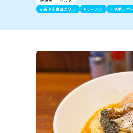
新潟市
グルメ
新潟市中央区
ご当地グルメ
セミナー・講演会
新潟市東区
食べ歩き
子ども向け
テイクアウ
新潟市西
花火
イベント
求人
官公庁・自治体
新潟市東区エリア
ラーメン
現地レポ
新発田・聖籠
デカ盛り・大盛り
胎内・粟島
旨辛・激辛
三条・加
定食
火曜セール
オープン・リニューアルセ
柏崎・刈羽・出雲崎
ビアガーデン・暑気払い
上越・妙高・糸魚
忘新年会・歓