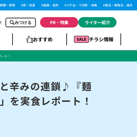
・阿賀
燕・弥彦
長岡・見附
小千谷・十日町・津南
魚沼・南魚沼・湯沢
みつける
PR・特集
ライター紹介
せ
おすすめ
チラシ情報
ポート！
ドラッグストア・ホ
ライブ・コンサー
ームセンター
上越
洋食
ト
と辛みの連鎖♪『麺
」を実食レポート！
まとめ
族館
長岡市・閉店
リラクゼーション・整体
ラーメンまとめ
上越市・開店
飲食店まとめ
スBP
新潟伊勢丹
ピア万代
冠婚葬祭
習い事・塾
通販・EC