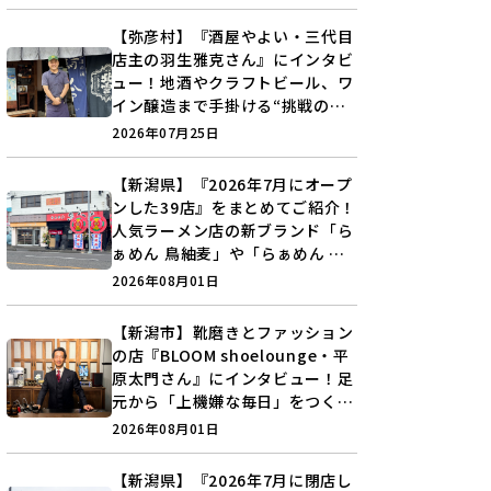
♪
【弥彦村】『酒屋やよい・三代目
店主の羽生雅克さん』にインタビ
ュー！地酒やクラフトビール、ワ
イン醸造まで手掛ける“挑戦の歴
史”に迫る♪
2026年07月25日
【新潟県】『2026年7月にオープ
ンした39店』をまとめてご紹介！
人気ラーメン店の新ブランド「ら
ぁめん 鳥紬麦」や「らぁめん し
ょうがの空」など盛りだくさん♪
2026年08月01日
【新潟市】靴磨きとファッション
の店『BLOOM shoelounge・平
原太門さん』にインタビュー！足
元から「上機嫌な毎日」をつくる
装いの提案とは？
2026年08月01日
【新潟県】『2026年7月に閉店し