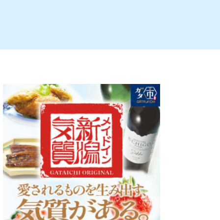
ルビレックス
新潟市西蒲区
パン・ベーカリー
村上・関川
タレカツ・豚カツ
注目 チラシ
週末セール
・十日町・津南
・クラフトビール
魚沼・南魚沼・湯沢
ケーキ・パフェ