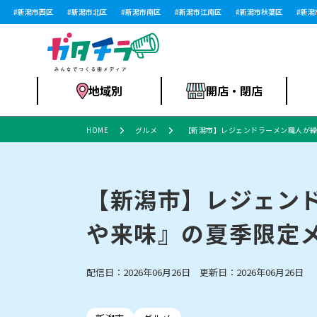
新潟市西区
新潟市北区
新潟市南区
新潟市江南区
新潟市秋葉区
新潟市西
地域別
開店・閉店
HOME
グルメ
【新潟市】レジェンドラーメン職人が
食品スーパー・コ
新潟市
開店
ラーメン
体験・販売
施設・ショップ
特売セール
ンビニ
【新潟市】レジェン
や来味』の夏季限定
リニューアル・移転
習い事・塾
セツコママ
アパレル・雑貨
ランキング
休業
新潟人
開店まと
フィッ
ファッション
佐渡
スイーツ
スポーツ
上越市・閉店
スキー場
リユース・買取
ラーメン・開店
病院・ク
ラー
配信日：2026年06月26日 更新日：2026年06月26日
リバーサイド千秋
パティオPATIO
インテリア・雑貨
外食・テイクアウト