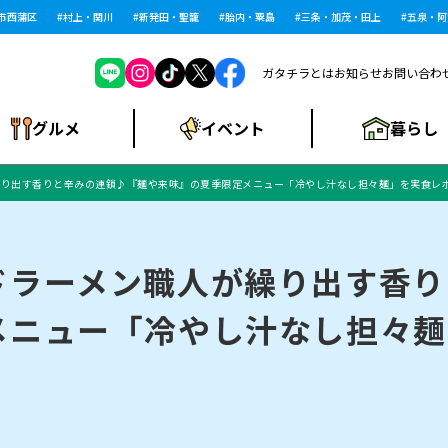
蒲区
村上・関川
新発田・聖籠
胎内・粟島
三条・加茂・田上
五泉・阿賀野
ガタチラとは
お知らせ
お問い合わ
暮らし
グルメ
イベント
繰り出す香りと辛みの連鎖♪『麺や来味』の夏季限定メニュー「冷やし汁なし担々麺」を実食レ
ショッピングモー
戸建住宅・マンショ
住宅メーカー・工
食品メーカー・県
特集・まとめ記
ル・大型施設
ン・土地
下越
閉店
現地レポート
祭り・伝統行事
インタビュー
中越
和食
趣味・展示会
務店
産品
事
ドラーメン職人が繰り出す香り
メニュー「冷やし汁なし担々麺
にいがた酒の陣・新
め
トネス・ジム
キャンペーン
閉店まとめ
開店まとめ
観光スポット
新潟市・開店
閉店まとめ
温泉・入浴
新潟市・閉店
人気記事まとめ
ホテル
長岡市・開店
旅館
定食
水
生活サービス
潟酒月
ランチ
リニック
メン・閉店
イオンモール
ラブラ万代・ラブラ2
ビルボードプレイ
新車・中古車・カー用品
旅行・レジャー
家電・携帯電話