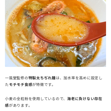
一風堂監修の
特製太ちぢれ麺
は、加水率を高めに設定し
た
モチモチ食感
が特徴です。
小麦の全粒粉を使用しているので、
海老に負けない存在
感
があります。