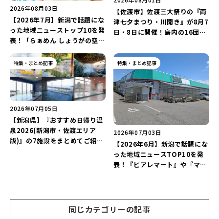
2026年08月03日
【佐渡市】佐渡三大祭りの『両
【2026年7月】新潟で話題にな
津七夕まつり・川開き』が8月7
った地域ニューストップ10を発
日・8日に開催！島内の16団体
表！「らぁめん しょうがの空」
が集まる「鬼太鼓競演」は必見
や「ラーメン豚山」など開店・
♪
閉店の注目記事をランキングで
特集・まとめ記事
特集・まとめ記事
ご紹介♪
2026年07月05日
【新潟県】『おすすめ日帰り温
泉2026(新潟市・佐渡エリア
2026年07月03日
版)』の7施設をまとめてご紹
【2026年6月】新潟で話題にな
介！「秋葉温泉 花水」や「多宝
った地域ニュースTOP10を発
温泉 だいろの湯」などを巡ろう
表！『ピアレマート』や『マス
♪
ヤtoマハロ』など開店・閉店の
注目記事をランキングでご紹介
♪
同じカテゴリーの記事