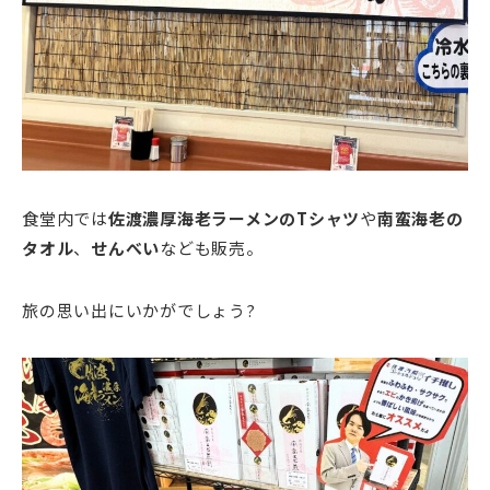
食堂内では
佐渡濃厚海老ラーメンのTシャツ
や
南蛮海老の
タオル
、
せんべい
なども販売。
旅の思い出にいかがでしょう?