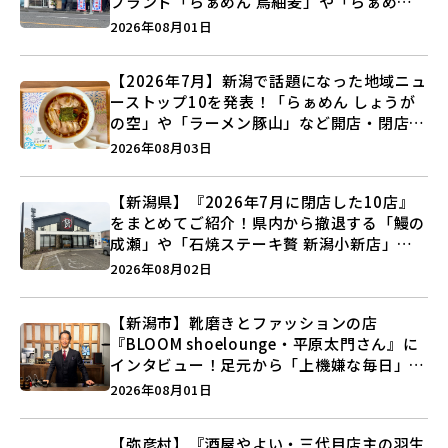
ブランド「らぁめん 鳥紬麦」や「らぁめん
しょうがの空」など盛りだくさん♪
2026年08月01日
【2026年7月】新潟で話題になった地域ニュ
ーストップ10を発表！「らぁめん しょうが
の空」や「ラーメン豚山」など開店・閉店の
注目記事をランキングでご紹介♪
2026年08月03日
【新潟県】『2026年7月に閉店した10店』
をまとめてご紹介！県内から撤退する「鰻の
成瀬」や「石焼ステーキ贅 新潟小新店」が
営業に幕…。
2026年08月02日
【新潟市】靴磨きとファッションの店
『BLOOM shoelounge・平原太門さん』に
インタビュー！足元から「上機嫌な毎日」を
つくる装いの提案とは？
2026年08月01日
【弥彦村】『酒屋やよい・三代目店主の羽生