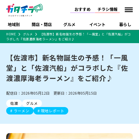
おすすめ
チラシ情報
地域別
開店・閉店
グルメ
イベント
暮らし
HOME
グルメ
【佐渡市】新名物誕生の予感！「一風堂」と「佐渡汽船」がコ
ラボした『佐渡濃厚海老ラーメン』をご紹介♪
食品スーパー・コンビ
戸建住宅・マンショ
特売セール
インタビュー
ニ
ン・土地
住宅メーカー・工務
【佐渡市】新名物誕生の予感！「一風
新潟市
開店
ラーメン
体験・販売
施設・ショップ
下越
閉店
現地レポート
祭り・伝統行事
店
堂」と「佐渡汽船」がコラボした『佐
ショッピングモール・
ドラッグストア・ホーム
特集・まとめ記事
大型施設
センター
渡濃厚海老ラーメン』をご紹介♪
食品メーカー・県産
リニューアル・移転
休業
開店まとめ
閉店まとめ
中越
和食
趣味・展示会
上越
洋食
ライブ・コンサート
品
新潟市・開店
新潟市・閉店
長岡市・開店
配信日：2026年05月12日 更新日：2026年05月15日
セツコママ
ランキング
新潟人
キャンペーン
ファッション
生活サービス
長岡市・閉店
上越市・開店
上越市・閉店
開店まとめ
閉店まとめ
人気記事まとめ
定食まとめ
佐渡
グルメ
にいがた酒の陣・新潟
習い事・塾
アパレル・雑貨
フィットネス・ジム
佐渡
スイーツ
スポーツ
ランチ
ラーメン・開店
ラーメン・閉店
酒月
ラーメン
現地レポート
ラーメンまとめ
飲食店まとめ
観光スポット
温泉・入浴
ホテル
旅館
水族館
インテリア・雑貨
外食・テイクアウト
リラクゼーション・整体
スキー場
リユース・買取
新車・中古車・カー用品
旅行・レジャー
家電・携帯電話
新潟市中央区
ご当地グルメ
セミナー・講演会
新潟市東区
食べ歩き
子ども向け
テイクアウト
新潟市西区
花火大会
新潟市北区
季節・期間限定
入場無料
病院・クリニック
イオンモール
ラブラ万代・ラブラ2
冠婚葬祭
習い事・塾
通販・EC
イベント
求人