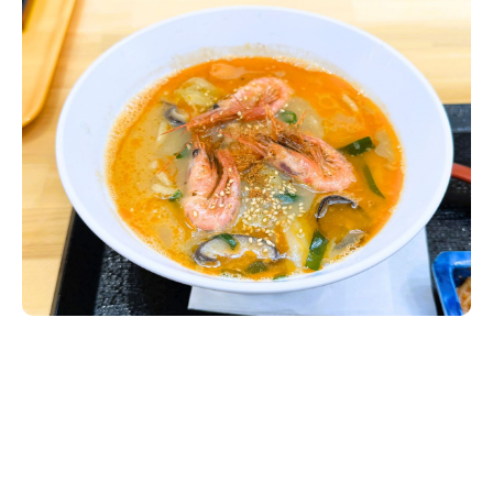
新潟市南区
カフェ
住宅展示場
居酒屋・バー
新潟市江南区
完成見学会
焼肉
学生スポーツ
新潟市秋葉区
パスタ
アルビレックス
新潟市西蒲区
ビルボードプレイスBP
新潟伊勢丹
ピア万代
官公庁・自治体
新潟市 チラシ
長岡・見附 チラシ
村上・関川
パン・ベーカリー
新発田・聖籠
タレカツ・豚カツ
胎内・粟島
デカ盛り・大盛り
リバーサイド千秋
パティオPATIO
上越・妙高・糸魚川 チラシ
注目 チラシ
週末セール
三条・加茂・田上
旨辛・激辛
定食・町定食
五泉・阿賀野・阿賀
海鮮・鮨
燕・弥彦
そば・うどん
火曜セール
オープン・リニューアルセール
長岡・見附
日本酒・新潟清酒
小千谷・十日町・津南
ワイン・クラフトビール
魚沼・南魚沼・湯沢
周年祭・感謝祭セール
年末・初売りセール
柏崎・刈羽・出雲崎
ケーキ・パフェ
ビアガーデン・暑気払い
上越・妙高・糸魚川
忘新年会・歓送迎会