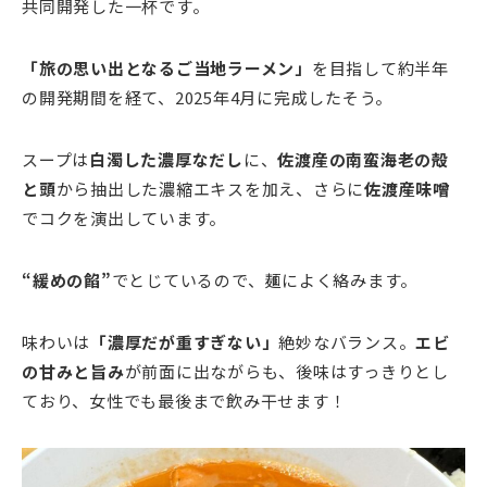
共同開発した一杯です。
「旅の思い出となるご当地ラーメン」
を目指して約半年
の開発期間を経て、2025年4月に完成したそう。
スープは
白濁した濃厚なだし
に、
佐渡産の南蛮海老の殻
と頭
から抽出した濃縮エキスを加え、さらに
佐渡産味噌
でコクを演出しています。
“緩めの餡”
でとじているので、麺によく絡みます。
味わいは
「濃厚だが重すぎない」
絶妙なバランス。
エビ
の甘みと旨み
が前面に出ながらも、後味はすっきりとし
ており、女性でも最後まで飲み干せます！