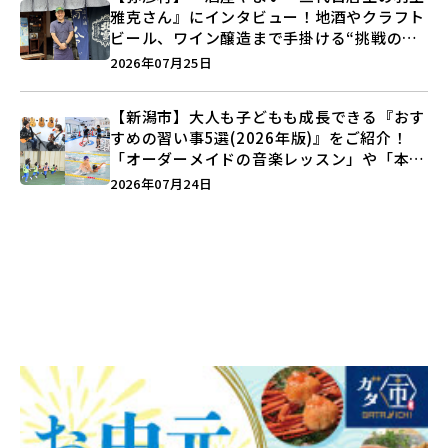
雅克さん』にインタビュー！地酒やクラフト
ビール、ワイン醸造まで手掛ける“挑戦の歴
史”に迫る♪
2026年07月25日
【新潟市】大人も子どもも成長できる『おす
すめの習い事5選(2026年版)』をご紹介！
「オーダーメイドの音楽レッスン」や「本格
キックボクシング」で新しい自分を見つけよ
2026年07月24日
う♪