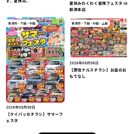
す、夏休み。
夏休みわくわく冒険フェスタ in
新津本店
新潟市・下越・中越
新潟市・下越・中越・上越
2026年08月08日
【原信ナルスチラシ】お盆のお
もてなし
2026年08月08日
【ケイバッカチラシ】サマーフ
ェスタ