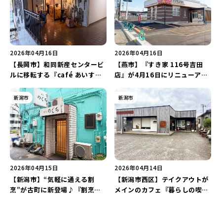
2026年04月16日
2026年04月16日
【長岡市】和同新産センタービ
【燕市】『すき家 116号吉田
ルに移転する『café あいす
店』が4月16日にリニューアル
た』が4月17日にオープン！体
オープン！“白くて明るい新デ
にやさしいごはんが魅力♪
ザイン”に刷新♪
新潟市
新潟市
2026年04月15日
2026年04月14日
【新潟市】“気軽に通える割
【新潟市西区】テイクアウトが
烹”が古町に新登場♪『割烹の
メインのカフェ『暮らしの喫茶
ぐち』が4月下旬にオープン予
ひとひ』が4月2日にオープン！
定！
「薪窯パン舍ほほ」のカンパー
ニュで作る特製サンドに注目♪