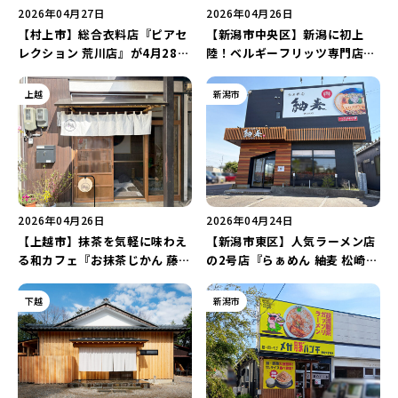
新潟市南区
カフェ
住宅展示場
居酒屋・バー
新潟市江南区
完成見学会
焼肉
学生スポーツ
新潟市秋葉区
パスタ
アルビレックス
新潟市西蒲区
ビルボードプレイスBP
新潟伊勢丹
ピア万代
2026年04月27日
2026年04月26日
官公庁・自治体
新潟市 チラシ
長岡・見附 チラシ
村上・関川
パン・ベーカリー
新発田・聖籠
タレカツ・豚カツ
胎内・粟島
デカ盛り・大盛り
【村上市】総合衣料店『ピアセ
リバーサイド千秋
パティオPATIO
【新潟市中央区】新潟に初上
上越・妙高・糸魚川 チラシ
注目 チラシ
週末セール
レクション 荒川店』が4月28日
陸！ベルギーフリッツ専門店
三条・加茂・田上
旨辛・激辛
定食・町定食
五泉・阿賀野・阿賀
海鮮・鮨
燕・弥彦
そば・うどん
火曜セール
オープン・リニューアルセール
にオープン！家族みんなの衣料
『Grand FRITES (グランフリ
長岡・見附
日本酒・新潟清酒
小千谷・十日町・津南
ワイン・クラフトビール
魚沼・南魚沼・湯沢
品が揃って便利♪
ッツ）』が5月4日にオープン！
周年祭・感謝祭セール
年末・初売りセール
上越
新潟市
柏崎・刈羽・出雲崎
ケーキ・パフェ
ビアガーデン・暑気払い
上越・妙高・糸魚川
忘新年会・歓送迎会
2026年04月26日
2026年04月24日
【上越市】抹茶を気軽に味わえ
【新潟市東区】人気ラーメン店
る和カフェ『お抹茶じかん 藤喜
の2号店『らぁめん 紬麦 松崎
(とき)』が4月15日にオープ
店』が4月25日にオープン！
ン！着物or浴衣の方には“嬉し
「えびからし」など限定トッピ
下越
新潟市
い特典”をプレゼント♪
ングも登場♪