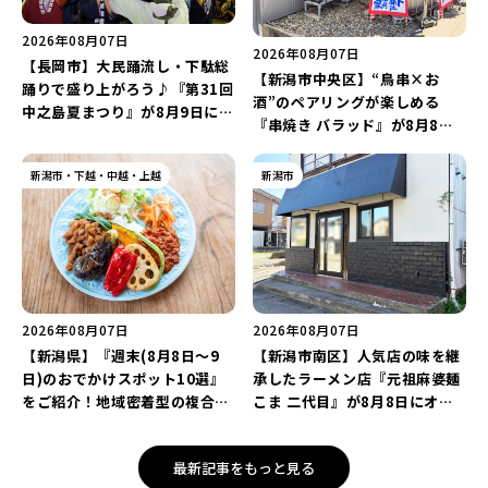
2026年08月07日
2026年08月07日
【長岡市】大民踊流し・下駄総
【新潟市中央区】“鳥串×お
踊りで盛り上がろう♪『第31回
酒”のペアリングが楽しめる
中之島夏まつり』が8月9日に開
『串焼き バラッド』が8月8日
催！“新潟アルビレックスBB選
にオープン！厳選した地酒もラ
手”のシュート対決は必見♪
インアップ♪
新潟市・下越・中越・上越
新潟市
2026年08月07日
2026年08月07日
【新潟県】『週末(8月8日～9
【新潟市南区】人気店の味を継
日)のおでかけスポット10選』
承したラーメン店『元祖麻婆麺
をご紹介！地域密着型の複合施
こま 二代目』が8月8日にオー
設「めぐり舎」や「シーナシー
プン！多くのファンに親しまれ
ナ丸大新潟のサマーフェスタ
た「麻婆麺」を復刻♪
最新記事をもっと見る
2026」がおすすめ♪