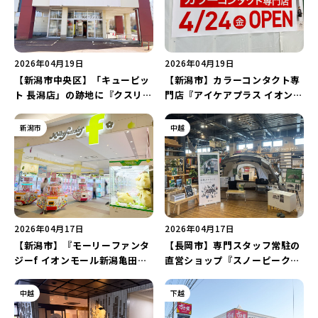
2026年04月19日
2026年04月19日
【新潟市中央区】「キューピッ
【新潟市】カラーコンタクト専
ト 長潟店」の跡地に『クスリの
門店『アイケアプラス イオンモ
アオキ 長潟南店』が4月22日に
ール新潟亀田インター店』が4
オープン！オープンセールは必
月24日にオープン！
新潟市
中越
見♪
2026年04月17日
2026年04月17日
【新潟市】『モーリーファンタ
【長岡市】専門スタッフ常駐の
ジーf イオンモール新潟亀田イ
直営ショップ『スノーピークス
ンター店』が7月23日にリニュ
トア WEST 長岡店』が4月18日
ーアルオープン♪5月7日から店
にオープン！
中越
下越
舗改装に伴い一時休業！