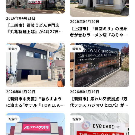
2026年04月21日
2026年04月20日
【上越市】讃岐うどん専門店
【上越市】「食堂ミサ」の出身
『丸亀製麺上越』が4月27日に
者が営むラーメン店『みそや
リニューアルオープン！上越市
ん』が4月24日にオープン
内に唯一の店舗がいよいよ営業
♪「食堂ミサ はまや店」が生ま
新潟市
新潟市
再開♪
れ変わる！
2026年04月20日
2026年04月19日
【新潟市中央区】“暮らすよう
【新潟市】賑わい交流拠点『万
に泊まる”ホテル『TOVILLA
代テラス ハジマリヒロバ』が4
STAY Niigata-Honcho』が5
月25日にリニューアルオープ
月30日にオープン！サウナ室も
ン！BBQやステージイベントを
新潟市
新潟市
完備♪
楽しめるオープニングセレモニ
ーを開催♪