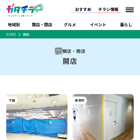
おすすめ
チラシ情報
地域別
開店・閉店
グルメ
イベント
暮らし
HOME
開店
食品スーパー・コンビ
戸建住宅・マンショ
特売セール
インタビュー
ニ
ン・土地
開店・閉店
住宅メーカー・工務
新潟市
開店
ラーメン
体験・販売
施設・ショップ
下越
閉店
現地レポート
祭り・伝統行事
開店
店
ショッピングモール・
ドラッグストア・ホーム
特集・まとめ記事
大型施設
センター
食品メーカー・県産
リニューアル・移転
休業
開店まとめ
閉店まとめ
中越
和食
趣味・展示会
上越
洋食
ライブ・コンサート
品
新潟市・開店
新潟市・閉店
長岡市・開店
セツコママ
ランキング
新潟人
キャンペーン
ファッション
生活サービス
長岡市・閉店
上越市・開店
上越市・閉店
下越
新潟市
開店まとめ
閉店まとめ
人気記事まとめ
定食まとめ
にいがた酒の陣・新潟
習い事・塾
アパレル・雑貨
フィットネス・ジム
佐渡
スイーツ
スポーツ
ランチ
ラーメン・開店
ラーメン・閉店
酒月
ラーメンまとめ
飲食店まとめ
観光スポット
温泉・入浴
ホテル
旅館
水族館
インテリア・雑貨
外食・テイクアウト
リラクゼーション・整体
スキー場
リユース・買取
新車・中古車・カー用品
旅行・レジャー
家電・携帯電話
新潟市中央区
ご当地グルメ
セミナー・講演会
新潟市東区
食べ歩き
子ども向け
テイクアウト
新潟市西区
花火大会
新潟市北区
季節・期間限定
入場無料
病院・クリニック
イオンモール
ラブラ万代・ラブラ2
冠婚葬祭
習い事・塾
通販・EC
イベント
求人