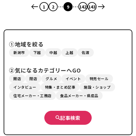
…
…
1
2
9
142
143
①地域を絞る
新潟市
下越
中越
上越
佐渡
②気になるカテゴリーへGO
開店
閉店
グルメ
イベント
特売セール
インタビュー
特集・まとめ記事
施設・ショップ
住宅メーカー・工務店
食品メーカー・県産品
記事検索