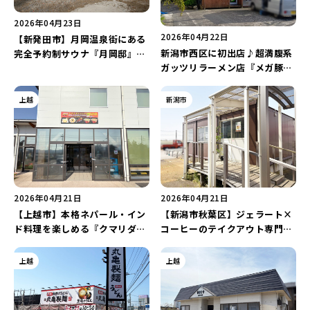
2026年04月23日
2026年04月22日
【新発田市】月岡温泉街にある
新潟市西区に初出店♪超満腹系
完全予約制サウナ『月岡邸』が
ガッツリラーメン店『メガ豚パ
4月1日にオープン！年中無休で
ンチ 新潟大学前店』が4月27日
気軽に利用できる♪
にオープン！麺類の注文でライ
上越
新潟市
スが食べ放題♪
2026年04月21日
2026年04月21日
【上越市】本格ネパール・イン
【新潟市秋葉区】ジェラート×
ド料理を楽しめる『クマリダイ
コーヒーのテイクアウト専門店
ニング』が4月21日にオープ
『よりみちジェラート小葉』が
ン！
4月22日にオープン！「道の駅
上越
上越
花夢里にいつ」へ食べに出かけ
よう♪