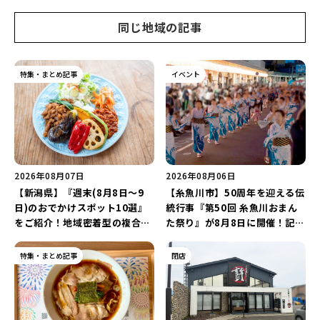
同じ地域の記事
特集・まとめ記事
イベント
2026年08月07日
2026年08月06日
【新潟県】『週末(8月8日～9
【糸魚川市】50周年を迎える伝
日)のおでかけスポット10選』
統行事『第50回 糸魚川おまん
をご紹介！地域密着型の複合施
た祭り』が8月8日に開催！記念
設「めぐり舎」や「シーナシー
企画の新潟プロレス＆東京力車
ナ丸大新潟のサマーフェスタ
を楽しもう♪
特集・まとめ記事
閉店
2026」がおすすめ♪