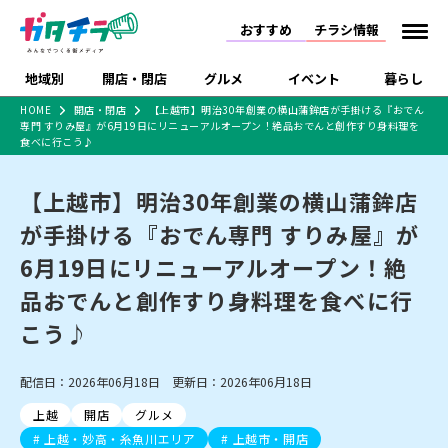
おすすめ
チラシ情報
地域別
開店・閉店
グルメ
イベント
暮らし
HOME
開店・閉店
【上越市】明治30年創業の横山蒲鉾店が手掛ける『おでん
専門 すりみ屋』が6月19日にリニューアルオープン！絶品おでんと創作すり身料理を
食品スーパー・コンビ
戸建住宅・マンショ
特売セール
インタビュー
食べに行こう♪
ニ
ン・土地
住宅メーカー・工務
新潟市
開店
ラーメン
体験・販売
施設・ショップ
下越
閉店
現地レポート
祭り・伝統行事
店
【上越市】明治30年創業の横山蒲鉾店
ショッピングモール・
ドラッグストア・ホーム
特集・まとめ記事
が手掛ける『おでん専門 すりみ屋』が
大型施設
センター
食品メーカー・県産
6月19日にリニューアルオープン！絶
リニューアル・移転
休業
開店まとめ
閉店まとめ
中越
和食
趣味・展示会
上越
洋食
ライブ・コンサート
品
新潟市・開店
新潟市・閉店
長岡市・開店
品おでんと創作すり身料理を食べに行
セツコママ
ランキング
新潟人
キャンペーン
ファッション
生活サービス
長岡市・閉店
上越市・開店
上越市・閉店
こう♪
開店まとめ
閉店まとめ
人気記事まとめ
定食まとめ
にいがた酒の陣・新潟
習い事・塾
アパレル・雑貨
フィットネス・ジム
佐渡
スイーツ
スポーツ
ランチ
ラーメン・開店
ラーメン・閉店
酒月
ラーメンまとめ
飲食店まとめ
観光スポット
温泉・入浴
ホテル
旅館
水族館
配信日：2026年06月18日 更新日：2026年06月18日
インテリア・雑貨
外食・テイクアウト
リラクゼーション・整体
スキー場
リユース・買取
新車・中古車・カー用品
旅行・レジャー
家電・携帯電話
上越
開店
グルメ
新潟市中央区
ご当地グルメ
セミナー・講演会
新潟市東区
食べ歩き
子ども向け
テイクアウト
新潟市西区
花火大会
新潟市北区
季節・期間限定
入場無料
病院・クリニック
イオンモール
ラブラ万代・ラブラ2
上越・妙高・糸魚川エリア
上越市・開店
冠婚葬祭
習い事・塾
通販・EC
イベント
求人