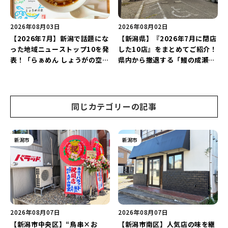
2026年08月03日
2026年08月02日
【2026年7月】新潟で話題にな
【新潟県】『2026年7月に閉店
った地域ニューストップ10を発
した10店』をまとめてご紹介！
表！「らぁめん しょうがの空」
県内から撤退する「鰻の成瀬」
や「ラーメン豚山」など開店・
や「石焼ステーキ贅 新潟小新
閉店の注目記事をランキングで
店」が営業に幕…。
ご紹介♪
同じカテゴリーの記事
新潟市
新潟市
2026年08月07日
2026年08月07日
【新潟市中央区】“鳥串×お
【新潟市南区】人気店の味を継