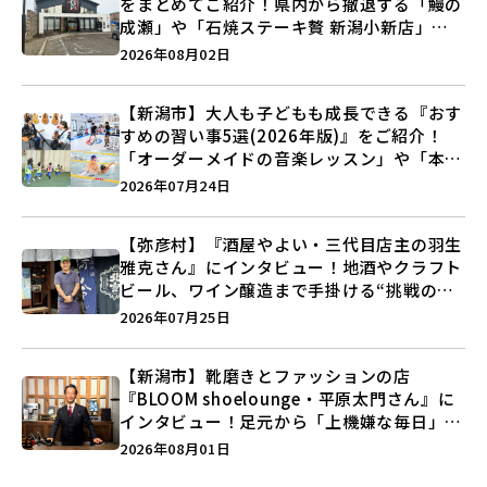
をまとめてご紹介！県内から撤退する「鰻の
成瀬」や「石焼ステーキ贅 新潟小新店」が
営業に幕…。
2026年08月02日
【新潟市】大人も子どもも成長できる『おす
すめの習い事5選(2026年版)』をご紹介！
「オーダーメイドの音楽レッスン」や「本格
キックボクシング」で新しい自分を見つけよ
2026年07月24日
う♪
【弥彦村】『酒屋やよい・三代目店主の羽生
雅克さん』にインタビュー！地酒やクラフト
ビール、ワイン醸造まで手掛ける“挑戦の歴
史”に迫る♪
2026年07月25日
【新潟市】靴磨きとファッションの店
『BLOOM shoelounge・平原太門さん』に
インタビュー！足元から「上機嫌な毎日」を
つくる装いの提案とは？
2026年08月01日