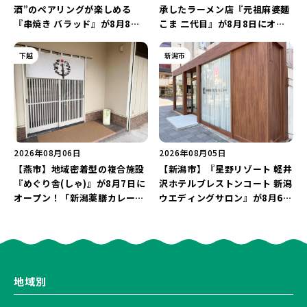
酒”のペアリングが楽しめる
承したラーメン店『元祖麻婆麺
『串焼き バラッド』が8月8日
こま 二代目』が8月8日にオー
にオープン！厳選した地酒もラ
プン！多くのファンに親しまれ
インアップ♪
た「麻婆麺」を復刻♪
下越
新潟市
2026年08月06日
2026年08月05日
【燕市】地域密着型の複合施設
【新潟市】『星野リゾート 軽井
『めぐり舎(しゃ)』が8月7日に
沢ホテルブレストンコート 新潟
オープン！「新潟薬膳カレー
ウエディングサロン』が8月6日
Ricca」のレシピを受け継いだ
にオープン！軽井沢ウエディン
メニューや漆喰アートを楽しも
グを万代で相談しよう♪
う♪
地域別