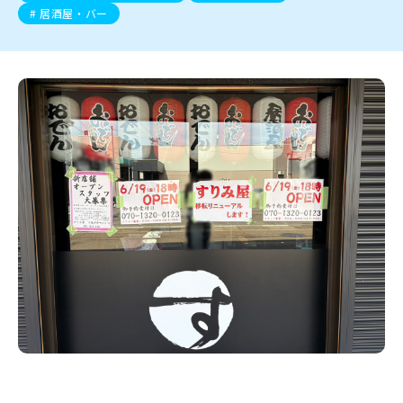
新潟市南区
カフェ
住宅展示場
居酒屋・バー
新潟市江南区
完成見学会
焼肉
学生スポーツ
新潟市秋葉区
パスタ
アルビレックス
新潟市西蒲区
ビルボードプレイスBP
新潟伊勢丹
ピア万代
居酒屋・バー
官公庁・自治体
新潟市 チラシ
長岡・見附 チラシ
村上・関川
パン・ベーカリー
新発田・聖籠
タレカツ・豚カツ
胎内・粟島
デカ盛り・大盛り
リバーサイド千秋
パティオPATIO
上越・妙高・糸魚川 チラシ
注目 チラシ
週末セール
三条・加茂・田上
旨辛・激辛
定食・町定食
五泉・阿賀野・阿賀
海鮮・鮨
燕・弥彦
そば・うどん
火曜セール
オープン・リニューアルセール
長岡・見附
日本酒・新潟清酒
小千谷・十日町・津南
ワイン・クラフトビール
魚沼・南魚沼・湯沢
周年祭・感謝祭セール
年末・初売りセール
柏崎・刈羽・出雲崎
ケーキ・パフェ
ビアガーデン・暑気払い
上越・妙高・糸魚川
忘新年会・歓送迎会