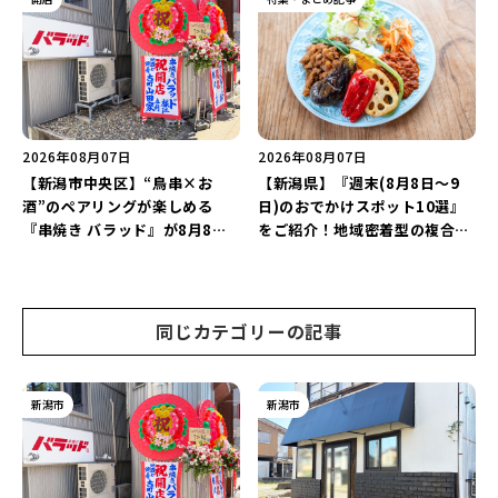
継続！
2026年08月07日
2026年08月07日
【新潟市中央区】“鳥串×お
【新潟県】『週末(8月8日～9
酒”のペアリングが楽しめる
日)のおでかけスポット10選』
『串焼き バラッド』が8月8日
をご紹介！地域密着型の複合施
にオープン！厳選した地酒もラ
設「めぐり舎」や「シーナシー
インアップ♪
ナ丸大新潟のサマーフェスタ
2026」がおすすめ♪
同じカテゴリーの記事
新潟市
新潟市