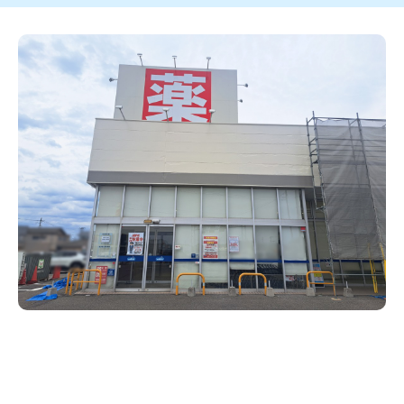
新潟市南区
カフェ
住宅展示場
居酒屋・バー
新潟市江南区
完成見学会
焼肉
学生スポーツ
新潟市秋葉区
パスタ
アルビレックス
新潟市西蒲区
ビルボードプレイスBP
新潟伊勢丹
ピア万代
官公庁・自治体
新潟市 チラシ
長岡・見附 チラシ
村上・関川
パン・ベーカリー
新発田・聖籠
タレカツ・豚カツ
胎内・粟島
デカ盛り・大盛り
リバーサイド千秋
パティオPATIO
上越・妙高・糸魚川 チラシ
注目 チラシ
週末セール
三条・加茂・田上
旨辛・激辛
定食・町定食
五泉・阿賀野・阿賀
海鮮・鮨
燕・弥彦
そば・うどん
火曜セール
オープン・リニューアルセール
長岡・見附
日本酒・新潟清酒
小千谷・十日町・津南
ワイン・クラフトビール
魚沼・南魚沼・湯沢
周年祭・感謝祭セール
年末・初売りセール
柏崎・刈羽・出雲崎
ケーキ・パフェ
ビアガーデン・暑気払い
上越・妙高・糸魚川
忘新年会・歓送迎会