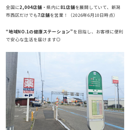
全国に
2,004店舗
・県内に
81店舗
を展開していて、新潟
市西区だけでも
7店舗
を営業！（2026年6月10日時点）
“
地域NO.1の健康ステーション
”
を目指し、お客様に便利
で安心な生活を届けます◎