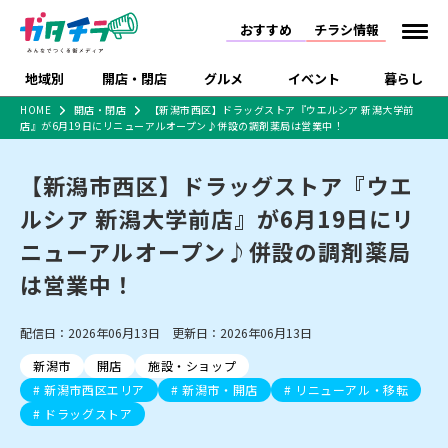
おすすめ
チラシ情報
地域別
開店・閉店
グルメ
イベント
暮らし
HOME
開店・閉店
【新潟市西区】ドラッグストア『ウエルシア 新潟大学前
店』が6月19日にリニューアルオープン♪併設の調剤薬局は営業中！
食品スーパー・コンビ
戸建住宅・マンショ
特売セール
インタビュー
ニ
ン・土地
住宅メーカー・工務
【新潟市西区】ドラッグストア『ウエ
新潟市
開店
ラーメン
体験・販売
施設・ショップ
下越
閉店
現地レポート
祭り・伝統行事
店
ルシア 新潟大学前店』が6月19日にリ
ショッピングモール・
ドラッグストア・ホーム
特集・まとめ記事
大型施設
センター
ニューアルオープン♪併設の調剤薬局
食品メーカー・県産
リニューアル・移転
休業
開店まとめ
閉店まとめ
中越
和食
趣味・展示会
上越
洋食
ライブ・コンサート
品
は営業中！
新潟市・開店
新潟市・閉店
長岡市・開店
セツコママ
ランキング
新潟人
キャンペーン
ファッション
生活サービス
長岡市・閉店
上越市・開店
上越市・閉店
開店まとめ
閉店まとめ
人気記事まとめ
定食まとめ
配信日：2026年06月13日 更新日：2026年06月13日
にいがた酒の陣・新潟
習い事・塾
アパレル・雑貨
フィットネス・ジム
佐渡
スイーツ
スポーツ
ランチ
ラーメン・開店
ラーメン・閉店
酒月
ラーメンまとめ
飲食店まとめ
新潟市
開店
施設・ショップ
観光スポット
温泉・入浴
ホテル
旅館
水族館
インテリア・雑貨
外食・テイクアウト
新潟市西区エリア
新潟市・開店
リニューアル・移転
リラクゼーション・整体
スキー場
リユース・買取
新車・中古車・カー用品
旅行・レジャー
家電・携帯電話
ドラッグストア
新潟市中央区
ご当地グルメ
セミナー・講演会
新潟市東区
食べ歩き
子ども向け
テイクアウト
新潟市西区
花火大会
新潟市北区
季節・期間限定
入場無料
病院・クリニック
イオンモール
ラブラ万代・ラブラ2
冠婚葬祭
習い事・塾
通販・EC
イベント
求人