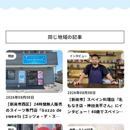
同じ地域の記事
閉店
インタビュー
2026年08月08日
2026年08月08日
【新潟市】スペイン料理店『名
【新潟市西区】24時間無人販売
もなき店・神田良平さん』にイ
のスイーツ専門店『Gozzo de
ンタビュー！40歳でスペインへ
sweets (ゴッツォ・デ・スイ
渡り、“美食の街”の魅力を古町
ーツ) 新潟本店』が8月9日に閉
で届ける♪
店…。一部商品は姉妹店で販売
開店
特集・まとめ記事