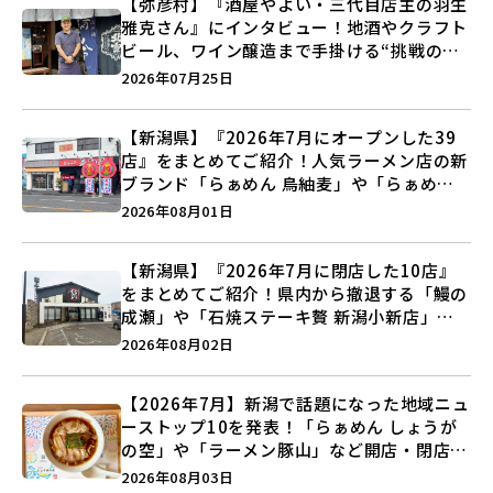
【弥彦村】『酒屋やよい・三代目店主の羽生
雅克さん』にインタビュー！地酒やクラフト
ビール、ワイン醸造まで手掛ける“挑戦の歴
史”に迫る♪
2026年07月25日
【新潟県】『2026年7月にオープンした39
店』をまとめてご紹介！人気ラーメン店の新
ブランド「らぁめん 鳥紬麦」や「らぁめん
しょうがの空」など盛りだくさん♪
2026年08月01日
【新潟県】『2026年7月に閉店した10店』
をまとめてご紹介！県内から撤退する「鰻の
成瀬」や「石焼ステーキ贅 新潟小新店」が
営業に幕…。
2026年08月02日
【2026年7月】新潟で話題になった地域ニュ
ーストップ10を発表！「らぁめん しょうが
の空」や「ラーメン豚山」など開店・閉店の
注目記事をランキングでご紹介♪
2026年08月03日