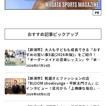
PR
おすすめ記事ピックアップ
【新潟市】大人も子どもも成長できる『おす
すめの習い事5選(2026年版)』をご紹介！
「オーダーメイドの音楽レッスン」や「本格
キックボクシング」で新しい自分を見つけよ
2026年07月24日
う♪
【新潟市】靴磨きとファッションの店
『BLOOM shoelounge・平原太門さん』に
インタビュー！足元から「上機嫌な毎日」を
つくる装いの提案とは？
2026年08月01日