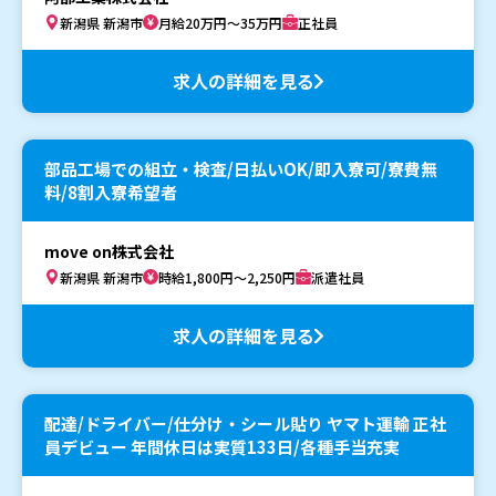
新潟県 新潟市
月給20万円～35万円
正社員
求人の詳細を見る
部品工場での組立・検査/日払いOK/即入寮可/寮費無
料/8割入寮希望者
move on株式会社
新潟県 新潟市
時給1,800円～2,250円
派遣社員
求人の詳細を見る
配達/ドライバー/仕分け・シール貼り ヤマト運輸 正社
員デビュー 年間休日は実質133日/各種手当充実