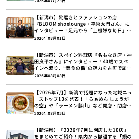
2026年07月24日
う♪
【新潟市】靴磨きとファッションの店
『BLOOM shoelounge・平原太門さん』に
インタビュー！足元から「上機嫌な毎日」を
つくる装いの提案とは？
2026年08月01日
【新潟市】スペイン料理店『名もなき店・神
田良平さん』にインタビュー！40歳でスペ
インへ渡り、“美食の街”の魅力を古町で届け
る♪
2026年08月08日
【2026年7月】新潟で話題になった地域ニュ
ーストップ10を発表！「らぁめん しょうが
の空」や「ラーメン豚山」など開店・閉店の
注目記事をランキングでご紹介♪
2026年08月03日
【新潟県】『2026年7月に閉店した10店』
をまとめてご紹介！県内から撤退する「鰻の