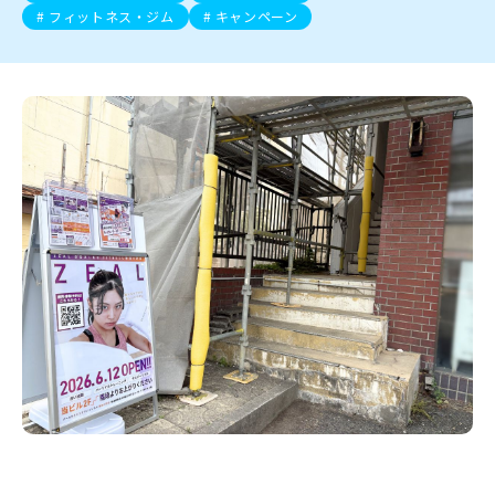
新潟市南区
カフェ
住宅展示場
居酒屋・バー
新潟市江南区
完成見学会
焼肉
学生スポーツ
新潟市秋葉区
パスタ
アルビレックス
新潟市西蒲区
ビルボードプレイスBP
新潟伊勢丹
ピア万代
フィットネス・ジム
キャンペーン
官公庁・自治体
新潟市 チラシ
長岡・見附 チラシ
村上・関川
パン・ベーカリー
新発田・聖籠
タレカツ・豚カツ
胎内・粟島
デカ盛り・大盛り
リバーサイド千秋
パティオPATIO
上越・妙高・糸魚川 チラシ
注目 チラシ
週末セール
三条・加茂・田上
旨辛・激辛
定食・町定食
五泉・阿賀野・阿賀
海鮮・鮨
燕・弥彦
そば・うどん
火曜セール
オープン・リニューアルセール
長岡・見附
日本酒・新潟清酒
小千谷・十日町・津南
ワイン・クラフトビール
魚沼・南魚沼・湯沢
周年祭・感謝祭セール
年末・初売りセール
柏崎・刈羽・出雲崎
ケーキ・パフェ
ビアガーデン・暑気払い
上越・妙高・糸魚川
忘新年会・歓送迎会