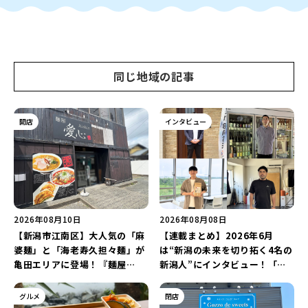
同じ地域の記事
開店
インタビュー
2026年08月10日
2026年08月08日
【新潟市江南区】大人気の「麻
【連載まとめ】2026年6月
婆麺」と「海老寿久担々麺」が
は“新潟の未来を切り拓く4名の
亀田エリアに登場！『麺屋
新潟人”にインタビュー！「学
Aishin愛心』が亀田本町にオー
生起業家」や「料理専門のフォ
プン予定♪
トグラファー」など要チェック
グルメ
閉店
♪