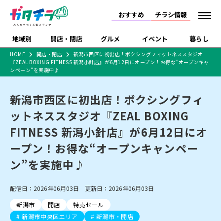
おすすめ
チラシ情報
地域別
開店・閉店
グルメ
イベント
暮らし
HOME
開店・閉店
新潟市西区に初出店！ボクシングフィットネススタジオ
『ZEAL BOXING FITNESS 新潟小針店』が6月12日にオープン！お得な“オープンキャ
食品スーパー・コンビ
戸建住宅・マンショ
特売セール
インタビュー
ンペーン”を実施中♪
ニ
ン・土地
住宅メーカー・工務
新潟市
開店
ラーメン
体験・販売
施設・ショップ
下越
閉店
現地レポート
祭り・伝統行事
店
新潟市西区に初出店！ボクシングフィ
ショッピングモール・
ドラッグストア・ホーム
特集・まとめ記事
ットネススタジオ『ZEAL BOXING
大型施設
センター
食品メーカー・県産
FITNESS 新潟小針店』が6月12日にオ
リニューアル・移転
休業
開店まとめ
閉店まとめ
中越
和食
趣味・展示会
上越
洋食
ライブ・コンサート
品
新潟市・開店
新潟市・閉店
長岡市・開店
ープン！お得な“オープンキャンペー
セツコママ
ランキング
新潟人
キャンペーン
ファッション
生活サービス
長岡市・閉店
上越市・開店
上越市・閉店
ン”を実施中♪
開店まとめ
閉店まとめ
人気記事まとめ
定食まとめ
にいがた酒の陣・新潟
習い事・塾
アパレル・雑貨
フィットネス・ジム
佐渡
スイーツ
スポーツ
ランチ
ラーメン・開店
ラーメン・閉店
酒月
ラーメンまとめ
飲食店まとめ
観光スポット
温泉・入浴
ホテル
旅館
水族館
配信日：2026年06月03日 更新日：2026年06月03日
インテリア・雑貨
外食・テイクアウト
リラクゼーション・整体
スキー場
リユース・買取
新車・中古車・カー用品
旅行・レジャー
家電・携帯電話
新潟市
開店
特売セール
新潟市中央区
ご当地グルメ
セミナー・講演会
新潟市東区
食べ歩き
子ども向け
テイクアウト
新潟市西区
花火大会
新潟市北区
季節・期間限定
入場無料
病院・クリニック
イオンモール
ラブラ万代・ラブラ2
新潟市中央区エリア
新潟市・開店
冠婚葬祭
習い事・塾
通販・EC
イベント
求人