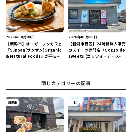
2026年08月08日
2026年08月08日
【新潟市】オーガニックカフェ
【新潟市西区】24時間無人販売
『SunSan(サンサン)Organic
のスイーツ専門店『Gozzo de
& Natural Foods』が平日ラ
sweets (ゴッツォ・デ・スイ
ンチも7月24日からスタート！
ーツ) 新潟本店』が8月9日に閉
「抗酸化☆レモンチキンカレ
店…。一部商品は姉妹店で販売
ー」と「美容と健康を考えたプ
継続！
レートランチ」を実食レポート
同じカテゴリーの記事
♪
新潟市
中越