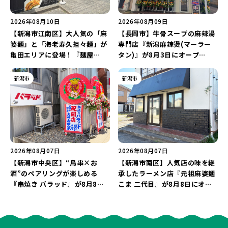
2026年08月10日
2026年08月09日
【新潟市江南区】大人気の「麻
【長岡市】牛骨スープの麻辣湯
婆麺」と「海老寿久担々麺」が
専門店『新潟麻辣燙(マーラー
亀田エリアに登場！『麺屋
タン)』が8月3日にオープ
Aishin愛心』が亀田本町にオー
ン！“ドリンクを1本”もらえる
プン予定♪
キャンペーンを実施中♪
新潟市
新潟市
2026年08月07日
2026年08月07日
【新潟市中央区】“鳥串×お
【新潟市南区】人気店の味を継
酒”のペアリングが楽しめる
承したラーメン店『元祖麻婆麺
『串焼き バラッド』が8月8日
こま 二代目』が8月8日にオー
にオープン！厳選した地酒もラ
プン！多くのファンに親しまれ
インアップ♪
た「麻婆麺」を復刻♪