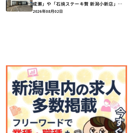
成瀬」や「石焼ステーキ贅 新潟小新店」が
営業に幕…。
2026年08月02日