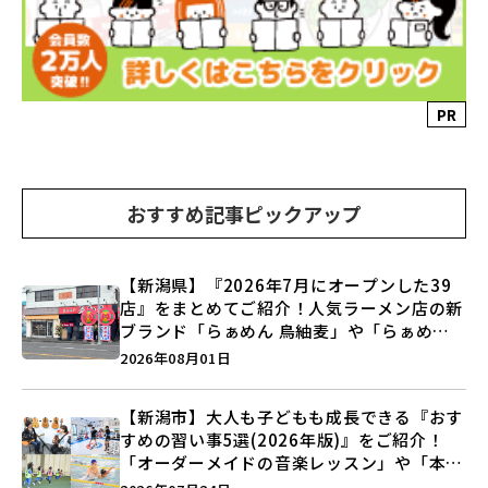
PR
おすすめ記事ピックアップ
【新潟県】『2026年7月にオープンした39
店』をまとめてご紹介！人気ラーメン店の新
ブランド「らぁめん 鳥紬麦」や「らぁめん
しょうがの空」など盛りだくさん♪
2026年08月01日
【新潟市】大人も子どもも成長できる『おす
すめの習い事5選(2026年版)』をご紹介！
「オーダーメイドの音楽レッスン」や「本格
キックボクシング」で新しい自分を見つけよ