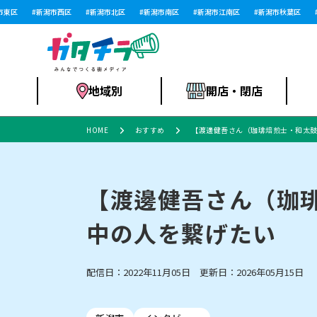
区
新潟市西区
新潟市北区
新潟市南区
新潟市江南区
新潟市秋葉区
新
地域別
開店・閉店
HOME
おすすめ
【渡邊健吾さん（珈琲焙煎士・和太
食品スーパー・コ
新潟市
開店
ラーメン
体験・販売
施設・ショップ
特売セール
ンビニ
【渡邊健吾さん（珈
中の人を繋げたい
リニューアル・移転
習い事・塾
セツコママ
アパレル・雑貨
ランキング
休業
新潟人
開店まと
フィッ
ファッション
佐渡
スイーツ
スポーツ
上越市・閉店
スキー場
リユース・買取
ラーメン・開店
病院・ク
ラー
配信日：2022年11月05日 更新日：2026年05月15日
リバーサイド千秋
パティオPATIO
インテリア・雑貨
外食・テイクアウト