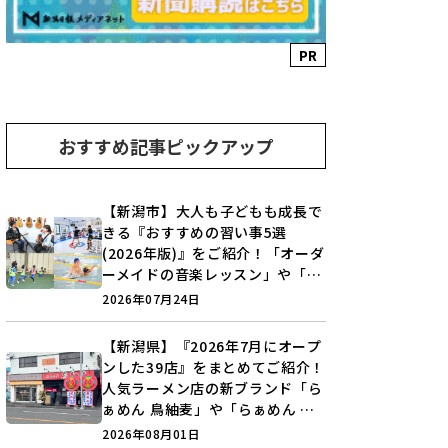
PR
おすすめ記事ピックアップ
【新潟市】大人も子どもも成長で
きる『おすすめの習い事5選
(2026年版)』をご紹介！「オーダ
ーメイドの音楽レッスン」や「本
格キックボクシング」で新しい自
2026年07月24日
分を見つけよう♪
【新潟県】『2026年7月にオープ
ンした39店』をまとめてご紹介！
人気ラーメン店の新ブランド「ら
ぁめん 鳥紬麦」や「らぁめん し
ょうがの空」など盛りだくさん♪
2026年08月01日