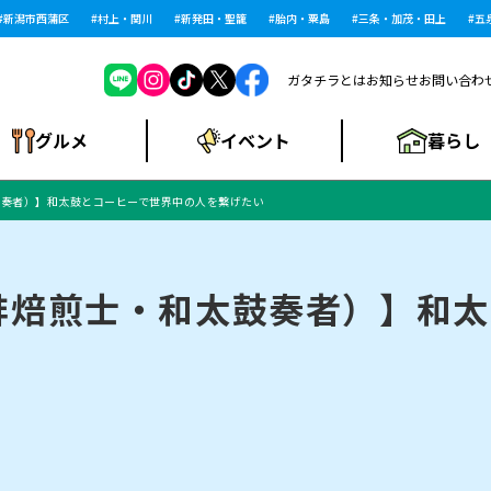
潟市西蒲区
村上・関川
新発田・聖籠
胎内・粟島
三条・加茂・田上
五泉・
ガタチラとは
お知らせ
お問い合わ
暮らし
グルメ
イベント
鼓奏者）】和太鼓とコーヒーで世界中の人を繋げたい
ショッピングモー
戸建住宅・マンショ
住宅メーカー・工
食品メーカー・県
特集・まとめ記
ル・大型施設
ン・土地
下越
閉店
現地レポート
祭り・伝統行事
インタビュー
中越
和食
趣味・展示会
務店
産品
事
琲焙煎士・和太鼓奏者）】和太
にいがた酒の陣・新
め
トネス・ジム
キャンペーン
閉店まとめ
開店まとめ
観光スポット
新潟市・開店
閉店まとめ
温泉・入浴
新潟市・閉店
人気記事まとめ
ホテル
長岡市・開店
旅館
定食
水
生活サービス
潟酒月
ランチ
リニック
メン・閉店
イオンモール
ラブラ万代・ラブラ2
ビルボードプレイ
新車・中古車・カー用品
旅行・レジャー
家電・携帯電話