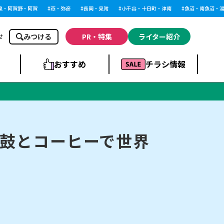
阿賀野・阿賀
燕・弥彦
長岡・見附
小千谷・十日町・津南
魚沼・南魚沼・湯沢
みつける
PR・特集
ライター紹介
せ
おすすめ
チラシ情報
ドラッグストア・ホ
ライブ・コンサー
ームセンター
上越
洋食
ト
鼓とコーヒーで世界
まとめ
族館
長岡市・閉店
リラクゼーション・整体
ラーメンまとめ
上越市・開店
飲食店まとめ
スBP
新潟伊勢丹
ピア万代
冠婚葬祭
習い事・塾
通販・EC