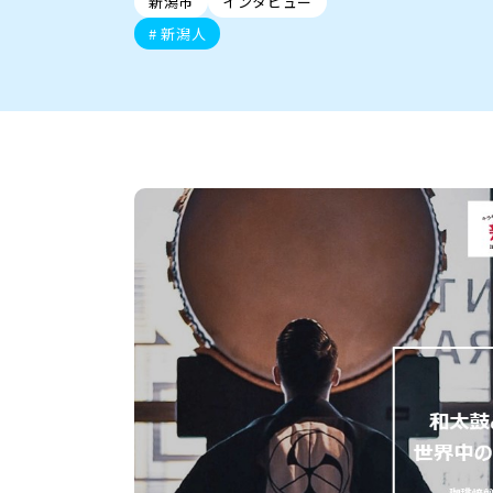
新潟市
インタビュー
新潟市中央区
ご当地グルメ
セミナー・講演会
新潟市東区
食べ歩き
子ども向け
テイクアウ
新潟市西
花火
イベント
求人
官公庁・自治体
新潟人
新発田・聖籠
デカ盛り・大盛り
胎内・粟島
旨辛・激辛
三条・加
定食
火曜セール
オープン・リニューアルセ
柏崎・刈羽・出雲崎
ビアガーデン・暑気払い
上越・妙高・糸魚
忘新年会・歓