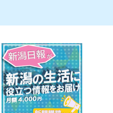
ルビレックス
新潟市西蒲区
パン・ベーカリー
村上・関川
タレカツ・豚カツ
注目 チラシ
週末セール
・十日町・津南
・クラフトビール
魚沼・南魚沼・湯沢
ケーキ・パフェ