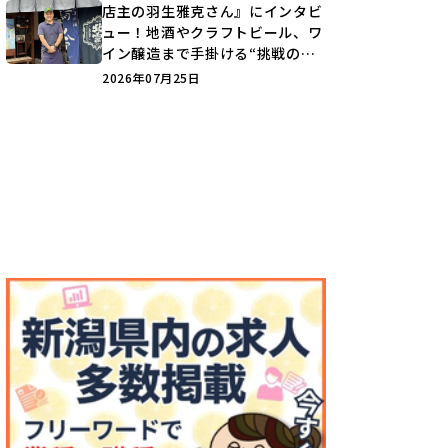
店主の羽生雅克さん』にインタビ
ュー！地酒やクラフトビール、ワ
イン醸造まで手掛ける“挑戦の歴
史”に迫る♪
2026年07月25日