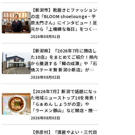
【新潟市】靴磨きとファッション
の店『BLOOM shoelounge・平
原太門さん』にインタビュー！足
元から「上機嫌な毎日」をつくる
装いの提案とは？
2026年08月01日
【新潟県】『2026年7月に閉店し
た10店』をまとめてご紹介！県内
から撤退する「鰻の成瀬」や「石
焼ステーキ贅 新潟小新店」が営
業に幕…。
2026年08月02日
【2026年7月】新潟で話題になっ
た地域ニューストップ10を発表！
「らぁめん しょうがの空」や
「ラーメン豚山」など開店・閉店
の注目記事をランキングでご紹介
2026年08月03日
♪
【弥彦村】『酒屋やよい・三代目