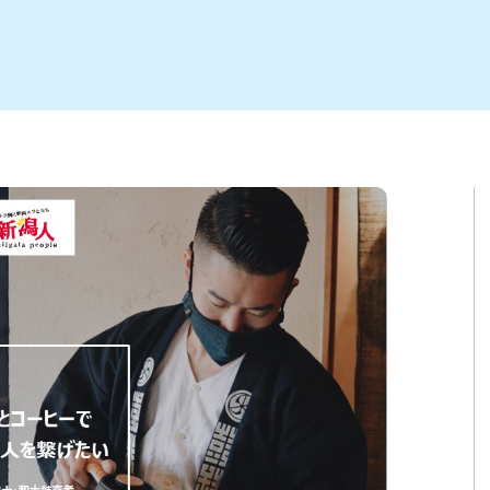
ト
区
大会
新潟市北区
季節・期間限定
入場無料
新潟市南区
住宅展示場
カフェ
新潟市江南区
完成見学会
居酒屋・バー
学生スポーツ
新潟市秋葉区
焼肉
パスタ
ア
新潟市 チラシ
長岡・見附 チラシ
上越・妙高・糸魚川 チラシ
茂・田上
・町定食
五泉・阿賀野・阿賀
海鮮・鮨
そば・うどん
燕・弥彦
日本酒・新潟清酒
長岡・見附
小千谷
ワイン
ール
周年祭・感謝祭セール
年末・初売りセール
川
送迎会