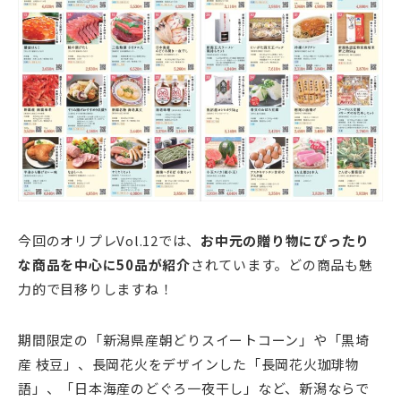
今回のオリプレVol.12では、
お中元の贈り物にぴったり
な商品を中心に50品が紹介
されています。どの商品も魅
力的で目移りしますね！
期間限定の「新潟県産朝どりスイートコーン」や「黒埼
産 枝豆」、長岡花火をデザインした「長岡花火珈琲物
語」、「日本海産のどぐろ一夜干し」など、新潟ならで