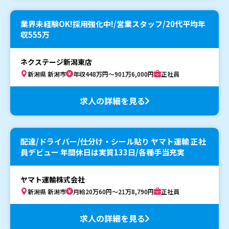
業界未経験OK!採用強化中!/営業スタッフ/20代平均年
収555万
ネクステージ新潟東店
新潟県 新潟市
年収448万円～901万6,000円
正社員
求人の詳細を見る
配達/ドライバー/仕分け・シール貼り ヤマト運輸 正社
員デビュー 年間休日は実質133日/各種手当充実
ヤマト運輸株式会社
新潟県 新潟市
月給20万60円～21万8,790円
正社員
求人の詳細を見る