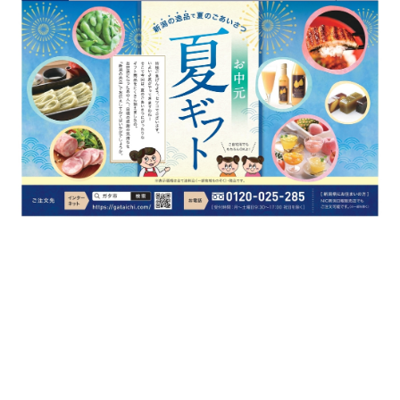
新潟市南区
カフェ
住宅展示場
居酒屋・バー
新潟市江南区
完成見学会
焼肉
学生スポーツ
新潟市秋葉区
パスタ
アルビレックス
新潟市西蒲区
ビルボードプレイスBP
新潟伊勢丹
ピア万代
官公庁・自治体
新潟市 チラシ
長岡・見附 チラシ
村上・関川
パン・ベーカリー
新発田・聖籠
タレカツ・豚カツ
胎内・粟島
デカ盛り・大盛り
リバーサイド千秋
パティオPATIO
上越・妙高・糸魚川 チラシ
注目 チラシ
週末セール
三条・加茂・田上
旨辛・激辛
定食・町定食
五泉・阿賀野・阿賀
海鮮・鮨
燕・弥彦
そば・うどん
火曜セール
オープン・リニューアルセール
長岡・見附
日本酒・新潟清酒
小千谷・十日町・津南
ワイン・クラフトビール
魚沼・南魚沼・湯沢
周年祭・感謝祭セール
年末・初売りセール
柏崎・刈羽・出雲崎
ケーキ・パフェ
ビアガーデン・暑気払い
上越・妙高・糸魚川
忘新年会・歓送迎会