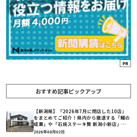
PR
おすすめ記事ピックアップ
【新潟県】『2026年7月に閉店した10店』
をまとめてご紹介！県内から撤退する「鰻の
成瀬」や「石焼ステーキ贅 新潟小新店」が
営業に幕…。
2026年08月02日