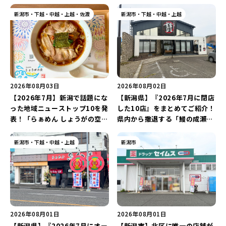
新潟市・下越・中越・上越・佐渡
新潟市・下越・中越・上越
2026年08月03日
2026年08月02日
【2026年7月】新潟で話題にな
【新潟県】『2026年7月に閉店
った地域ニューストップ10を発
した10店』をまとめてご紹介！
表！「らぁめん しょうがの空」
県内から撤退する「鰻の成瀬」
や「ラーメン豚山」など開店・
や「石焼ステーキ贅 新潟小新
閉店の注目記事をランキングで
店」が営業に幕…。
新潟市・下越・中越・上越
新潟市
ご紹介♪
2026年08月01日
2026年08月01日
【新潟県】『2026年7月にオー
【新潟市】北区に唯一の店舗が