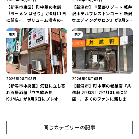
【新潟市東区】町中華の老舗
【新潟市】『星野リゾート 軽井
『ラーメン ぱせり』が8月11日
沢ホテルブレストンコート 新潟
に閉店…。ボリューム満点の名
ウエディングサロン』が8月6日
店が幕を閉じる。
にオープン！軽井沢ウエディン
グを万代で相談しよう♪
開店
閉店
2026年08月05日
2026年08月05日
【新潟市中央区】気軽に立ち寄
【新潟市】町中華の老舗店『共
れる居酒屋『立ち飲み処
進軒 万代店』が7月31日に閉
KUMA』が8月6日にプレオープ
店…。多くのファンに親しまれ
ン！“1杯目のドリンクが半
た名店が長年の営業に幕。
額”になるキャンペーンを開催
♪
同じカテゴリーの記事