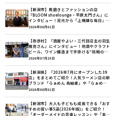
【新潟市】靴磨きとファッションの店
『BLOOM shoelounge・平原太門さん』に
インタビュー！足元から「上機嫌な毎日」を
つくる装いの提案とは？
2026年08月01日
【弥彦村】『酒屋やよい・三代目店主の羽生
雅克さん』にインタビュー！地酒やクラフト
ビール、ワイン醸造まで手掛ける“挑戦の歴
史”に迫る♪
2026年07月25日
【新潟県】『2026年7月にオープンした39
店』をまとめてご紹介！人気ラーメン店の新
ブランド「らぁめん 鳥紬麦」や「らぁめん
しょうがの空」など盛りだくさん♪
2026年08月01日
【新潟市】大人も子どもも成長できる『おす
すめの習い事5選(2026年版)』をご紹介！
「オーダーメイドの音楽レッスン」や「本格