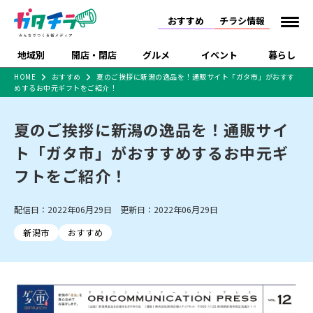
おすすめ
チラシ情報
地域別
開店・閉店
グルメ
イベント
暮らし
HOME
おすすめ
夏のご挨拶に新潟の逸品を！通販サイト「ガタ市」がおすす
めするお中元ギフトをご紹介！
食品スーパー・コンビ
戸建住宅・マンショ
特売セール
インタビュー
ニ
ン・土地
住宅メーカー・工務
夏のご挨拶に新潟の逸品を！通販サイ
新潟市
開店
ラーメン
体験・販売
施設・ショップ
下越
閉店
現地レポート
祭り・伝統行事
店
ト「ガタ市」がおすすめするお中元ギ
ショッピングモール・
ドラッグストア・ホーム
特集・まとめ記事
大型施設
センター
フトをご紹介！
食品メーカー・県産
リニューアル・移転
休業
開店まとめ
閉店まとめ
中越
和食
趣味・展示会
上越
洋食
ライブ・コンサート
品
新潟市・開店
新潟市・閉店
長岡市・開店
配信日：2022年06月29日 更新日：2022年06月29日
セツコママ
ランキング
新潟人
キャンペーン
ファッション
生活サービス
長岡市・閉店
上越市・開店
上越市・閉店
開店まとめ
閉店まとめ
人気記事まとめ
定食まとめ
新潟市
おすすめ
にいがた酒の陣・新潟
習い事・塾
アパレル・雑貨
フィットネス・ジム
佐渡
スイーツ
スポーツ
ランチ
ラーメン・開店
ラーメン・閉店
酒月
ラーメンまとめ
飲食店まとめ
観光スポット
温泉・入浴
ホテル
旅館
水族館
インテリア・雑貨
外食・テイクアウト
リラクゼーション・整体
スキー場
リユース・買取
新車・中古車・カー用品
旅行・レジャー
家電・携帯電話
新潟市中央区
ご当地グルメ
セミナー・講演会
新潟市東区
食べ歩き
子ども向け
テイクアウト
新潟市西区
花火大会
新潟市北区
季節・期間限定
入場無料
病院・クリニック
イオンモール
ラブラ万代・ラブラ2
冠婚葬祭
習い事・塾
通販・EC
イベント
求人