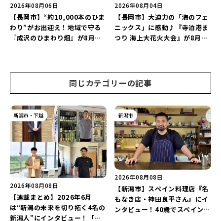
2026年08月06日
2026年08月04日
【長岡市】“約10,000本のひま
【長岡市】大迫力の「海のフェ
わり”がお出迎え！地域で守る
ニックス」に感動♪『寺泊港ま
『成沢のひまわり畑』が8月中
つり 海上大花火大会』が8月7
旬まで見頃♪夏休みは長岡の魅
日に開催！海と夜空を彩る“約
力を満喫しよう！
5,000発の花火”を楽しもう♪
同じカテゴリーの記事
新潟市・下越
新潟市
2026年08月08日
2026年08月08日
【新潟市】スペイン料理店『名
【連載まとめ】2026年6月
もなき店・神田良平さん』にイ
は“新潟の未来を切り拓く4名の
ンタビュー！40歳でスペインへ
新潟人”にインタビュー！「学
渡り、“美食の街”の魅力を古町