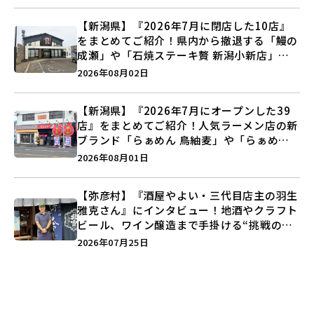
【新潟県】『2026年7月に閉店した10店』
をまとめてご紹介！県内から撤退する「鰻の
成瀬」や「石焼ステーキ贅 新潟小新店」が
営業に幕…。
2026年08月02日
【新潟県】『2026年7月にオープンした39
店』をまとめてご紹介！人気ラーメン店の新
ブランド「らぁめん 鳥紬麦」や「らぁめん
しょうがの空」など盛りだくさん♪
2026年08月01日
【弥彦村】『酒屋やよい・三代目店主の羽生
雅克さん』にインタビュー！地酒やクラフト
ビール、ワイン醸造まで手掛ける“挑戦の歴
史”に迫る♪
2026年07月25日