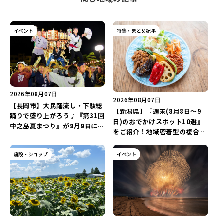
イベント
特集・まとめ記事
2026年08月07日
2026年08月07日
【長岡市】大民踊流し・下駄総
【新潟県】『週末(8月8日～9
踊りで盛り上がろう♪『第31回
日)のおでかけスポット10選』
中之島夏まつり』が8月9日に開
をご紹介！地域密着型の複合施
催！“新潟アルビレックスBB選
設「めぐり舎」や「シーナシー
手”のシュート対決は必見♪
ナ丸大新潟のサマーフェスタ
施設・ショップ
イベント
2026」がおすすめ♪