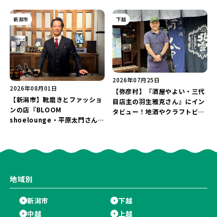
生起業家」や「料理専門のフォ
で届ける♪
トグラファー」など要チェック
新潟市
下越
♪
2026年07月25日
2026年08月01日
【弥彦村】『酒屋やよい・三代
【新潟市】靴磨きとファッショ
目店主の羽生雅克さん』にイン
ンの店『BLOOM
タビュー！地酒やクラフトビー
shoelounge・平原太門さん』
ル、ワイン醸造まで手掛け
にインタビュー！足元から「上
る“挑戦の歴史”に迫る♪
機嫌な毎日」をつくる装いの提
案とは？
地域別
新潟市
下越
中越
上越