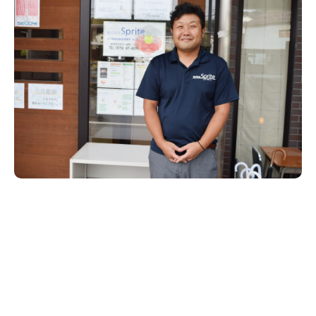
新潟市南区
カフェ
住宅展示場
居酒屋・バー
新潟市江南区
完成見学会
焼肉
学生スポーツ
新潟市秋葉区
パスタ
アルビレックス
新潟市西蒲区
ビルボードプレイスBP
新潟伊勢丹
ピア万代
官公庁・自治体
新潟市 チラシ
長岡・見附 チラシ
村上・関川
パン・ベーカリー
新発田・聖籠
タレカツ・豚カツ
胎内・粟島
デカ盛り・大盛り
リバーサイド千秋
パティオPATIO
上越・妙高・糸魚川 チラシ
注目 チラシ
週末セール
三条・加茂・田上
旨辛・激辛
定食・町定食
五泉・阿賀野・阿賀
海鮮・鮨
燕・弥彦
そば・うどん
火曜セール
オープン・リニューアルセール
長岡・見附
日本酒・新潟清酒
小千谷・十日町・津南
ワイン・クラフトビール
魚沼・南魚沼・湯沢
周年祭・感謝祭セール
年末・初売りセール
柏崎・刈羽・出雲崎
ケーキ・パフェ
ビアガーデン・暑気払い
上越・妙高・糸魚川
忘新年会・歓送迎会