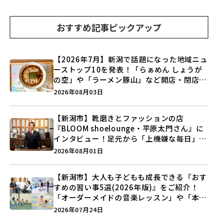
おすすめ記事ピックアップ
【2026年7月】新潟で話題になった地域ニュ
ーストップ10を発表！「らぁめん しょうが
の空」や「ラーメン豚山」など開店・閉店の
注目記事をランキングでご紹介♪
2026年08月03日
【新潟市】靴磨きとファッションの店
『BLOOM shoelounge・平原太門さん』に
インタビュー！足元から「上機嫌な毎日」を
つくる装いの提案とは？
2026年08月01日
【新潟市】大人も子どもも成長できる『おす
すめの習い事5選(2026年版)』をご紹介！
「オーダーメイドの音楽レッスン」や「本格
キックボクシング」で新しい自分を見つけよ
2026年07月24日
う♪