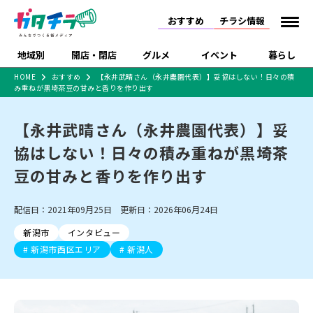
おすすめ
チラシ情報
地域別
開店・閉店
グルメ
イベント
暮らし
HOME
おすすめ
【永井武晴さん（永井農園代表）】妥協はしない！日々の積
み重ねが黒埼茶豆の甘みと香りを作り出す
食品スーパー・コンビ
戸建住宅・マンショ
特売セール
インタビュー
ニ
ン・土地
住宅メーカー・工務
【永井武晴さん（永井農園代表）】妥
新潟市
開店
ラーメン
体験・販売
施設・ショップ
下越
閉店
現地レポート
祭り・伝統行事
店
協はしない！日々の積み重ねが黒埼茶
ショッピングモール・
ドラッグストア・ホーム
特集・まとめ記事
大型施設
センター
豆の甘みと香りを作り出す
食品メーカー・県産
リニューアル・移転
休業
開店まとめ
閉店まとめ
中越
和食
趣味・展示会
上越
洋食
ライブ・コンサート
品
新潟市・開店
新潟市・閉店
長岡市・開店
配信日：2021年09月25日 更新日：2026年06月24日
セツコママ
ランキング
新潟人
キャンペーン
ファッション
生活サービス
長岡市・閉店
上越市・開店
上越市・閉店
開店まとめ
閉店まとめ
人気記事まとめ
定食まとめ
新潟市
インタビュー
にいがた酒の陣・新潟
習い事・塾
アパレル・雑貨
フィットネス・ジム
佐渡
スイーツ
スポーツ
ランチ
ラーメン・開店
ラーメン・閉店
酒月
新潟市西区エリア
新潟人
ラーメンまとめ
飲食店まとめ
観光スポット
温泉・入浴
ホテル
旅館
水族館
インテリア・雑貨
外食・テイクアウト
リラクゼーション・整体
スキー場
リユース・買取
新車・中古車・カー用品
旅行・レジャー
家電・携帯電話
新潟市中央区
ご当地グルメ
セミナー・講演会
新潟市東区
食べ歩き
子ども向け
テイクアウト
新潟市西区
花火大会
新潟市北区
季節・期間限定
入場無料
病院・クリニック
イオンモール
ラブラ万代・ラブラ2
冠婚葬祭
習い事・塾
通販・EC
イベント
求人