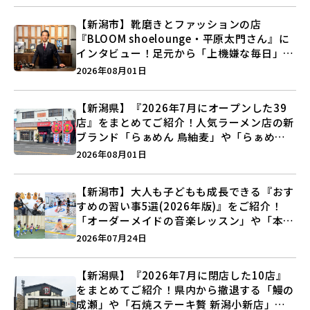
【新潟市】靴磨きとファッションの店
『BLOOM shoelounge・平原太門さん』に
インタビュー！足元から「上機嫌な毎日」を
つくる装いの提案とは？
2026年08月01日
【新潟県】『2026年7月にオープンした39
店』をまとめてご紹介！人気ラーメン店の新
ブランド「らぁめん 鳥紬麦」や「らぁめん
しょうがの空」など盛りだくさん♪
2026年08月01日
【新潟市】大人も子どもも成長できる『おす
すめの習い事5選(2026年版)』をご紹介！
「オーダーメイドの音楽レッスン」や「本格
キックボクシング」で新しい自分を見つけよ
2026年07月24日
う♪
【新潟県】『2026年7月に閉店した10店』
をまとめてご紹介！県内から撤退する「鰻の
成瀬」や「石焼ステーキ贅 新潟小新店」が