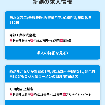
新潟の求人情報
防水塗装工/未経験歓迎/残業月平均10時間/年間休日
112日
阿部工業株式会社
新潟県 新潟市
月給20万円～35万円
正社員
求人の詳細を見る
絶品まかないが驚異の1円/週1&3h～/残業なし/髪色自
由!金髪もOK/人気ラーメンの調理/町田商店
町田商店 上越店
新潟県 上越市
時給1,100円～1,375円
アルバイト・パート