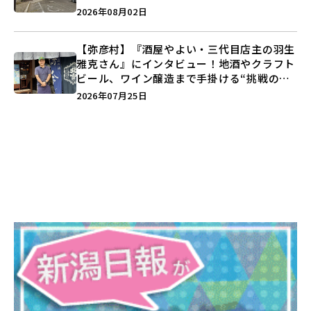
営業に幕…。
2026年08月02日
【弥彦村】『酒屋やよい・三代目店主の羽生
雅克さん』にインタビュー！地酒やクラフト
ビール、ワイン醸造まで手掛ける“挑戦の歴
史”に迫る♪
2026年07月25日