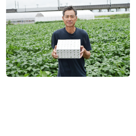
新潟市南区
カフェ
住宅展示場
居酒屋・バー
新潟市江南区
完成見学会
焼肉
学生スポーツ
新潟市秋葉区
パスタ
アルビレックス
新潟市西蒲区
ビルボードプレイスBP
新潟伊勢丹
ピア万代
官公庁・自治体
新潟市 チラシ
長岡・見附 チラシ
村上・関川
パン・ベーカリー
新発田・聖籠
タレカツ・豚カツ
胎内・粟島
デカ盛り・大盛り
リバーサイド千秋
パティオPATIO
上越・妙高・糸魚川 チラシ
注目 チラシ
週末セール
三条・加茂・田上
旨辛・激辛
定食・町定食
五泉・阿賀野・阿賀
海鮮・鮨
燕・弥彦
そば・うどん
火曜セール
オープン・リニューアルセール
長岡・見附
日本酒・新潟清酒
小千谷・十日町・津南
ワイン・クラフトビール
魚沼・南魚沼・湯沢
周年祭・感謝祭セール
年末・初売りセール
柏崎・刈羽・出雲崎
ケーキ・パフェ
ビアガーデン・暑気払い
上越・妙高・糸魚川
忘新年会・歓送迎会