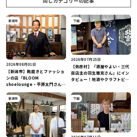
同じカテゴリーの記事
新潟市
下越
2026年07月25日
2026年08月01日
【弥彦村】『酒屋やよい・三代
【新潟市】靴磨きとファッショ
目店主の羽生雅克さん』にイン
ンの店『BLOOM
タビュー！地酒やクラフトビー
shoelounge・平原太門さん』
ル、ワイン醸造まで手掛け
にインタビュー！足元から「上
る“挑戦の歴史”に迫る♪
機嫌な毎日」をつくる装いの提
新潟市
下越
案とは？
2026年07月11日