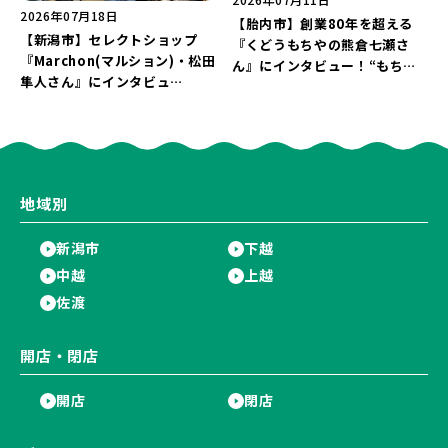
2026年07月18日
【胎内市】創業80年を超える
【新潟市】セレクトショップ
『くどうもちやの熊倉七瀬さ
『Marchon(マルション)・松田
ん』にインタビュー！“もち屋
隼人さん』にインタビュ
と商店街を未来へつなぐ”想い
ー！“上質な日常着”で、新潟の
に迫る♪
暮らしを楽しむ提案とは？
地域別
新潟市
下越
中越
上越
佐渡
開店・閉店
開店
閉店