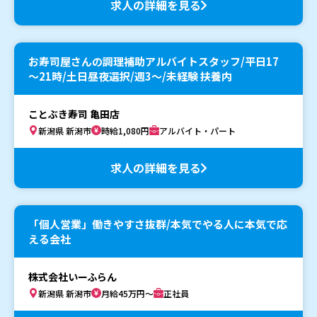
求人の詳細を見る
お寿司屋さんの調理補助アルバイトスタッフ/平日17
～21時/土日昼夜選択/週3～/未経験 扶養内
ことぶき寿司 亀田店
新潟県 新潟市
時給1,080円
アルバイト・パート
求人の詳細を見る
「個人営業」働きやすさ抜群/本気でやる人に本気で応
える会社
株式会社いーふらん
新潟県 新潟市
月給45万円～
正社員