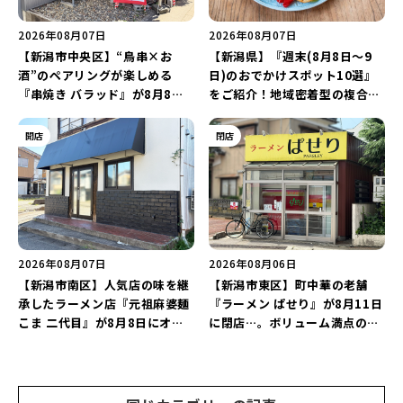
2026年08月07日
2026年08月07日
【新潟市中央区】“鳥串×お
【新潟県】『週末(8月8日～9
酒”のペアリングが楽しめる
日)のおでかけスポット10選』
『串焼き バラッド』が8月8日
をご紹介！地域密着型の複合施
にオープン！厳選した地酒もラ
設「めぐり舎」や「シーナシー
インアップ♪
ナ丸大新潟のサマーフェスタ
開店
閉店
2026」がおすすめ♪
2026年08月07日
2026年08月06日
【新潟市南区】人気店の味を継
【新潟市東区】町中華の老舗
承したラーメン店『元祖麻婆麺
『ラーメン ぱせり』が8月11日
こま 二代目』が8月8日にオー
に閉店…。ボリューム満点の名
プン！多くのファンに親しまれ
店が幕を閉じる。
た「麻婆麺」を復刻♪