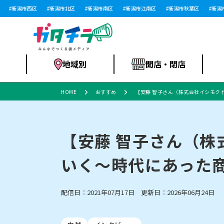
新潟市西区
新潟市北区
新潟市南区
新潟市江南区
新潟市秋葉区
新潟市西
地域別
開店・閉店
HOME
おすすめ
【安藤 智子さん（株式会社イシモク
食品スーパー・コ
新潟市
開店
ラーメン
体験・販売
施設・ショップ
特売セール
ンビニ
【安藤 智子さん（株
いく～時代にあった
リニューアル・移転
習い事・塾
セツコママ
アパレル・雑貨
ランキング
休業
新潟人
開店まと
フィッ
ファッション
佐渡
スイーツ
スポーツ
上越市・閉店
スキー場
リユース・買取
ラーメン・開店
病院・ク
ラー
配信日：2021年07月17日 更新日：2026年06月24日
リバーサイド千秋
パティオPATIO
インテリア・雑貨
外食・テイクアウト