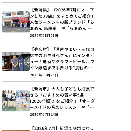
【新潟県】『2026年7月にオープ
ンした39店』をまとめてご紹介！
人気ラーメン店の新ブランド「ら
ぁめん 鳥紬麦」や「らぁめん し
ょうがの空」など盛りだくさん♪
2026年08月01日
【弥彦村】『酒屋やよい・三代目
店主の羽生雅克さん』にインタビ
ュー！地酒やクラフトビール、ワ
イン醸造まで手掛ける“挑戦の歴
史”に迫る♪
2026年07月25日
【新潟市】大人も子どもも成長で
きる『おすすめの習い事5選
(2026年版)』をご紹介！「オーダ
ーメイドの音楽レッスン」や「本
格キックボクシング」で新しい自
2026年07月24日
分を見つけよう♪
【2026年7月】新潟で話題になっ