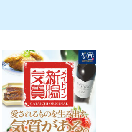
ルビレックス
新潟市西蒲区
パン・ベーカリー
村上・関川
タレカツ・豚カツ
注目 チラシ
週末セール
・十日町・津南
・クラフトビール
魚沼・南魚沼・湯沢
ケーキ・パフェ