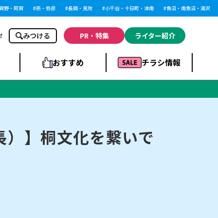
野・阿賀
燕・弥彦
長岡・見附
小千谷・十日町・津南
魚沼・南魚沼・湯沢
みつける
PR・特集
ライター紹介
せ
おすすめ
チラシ情報
ドラッグストア・ホ
ライブ・コンサー
ームセンター
上越
洋食
ト
長）】桐文化を繋いで
まとめ
族館
長岡市・閉店
リラクゼーション・整体
ラーメンまとめ
上越市・開店
飲食店まとめ
スBP
新潟伊勢丹
ピア万代
冠婚葬祭
習い事・塾
通販・EC