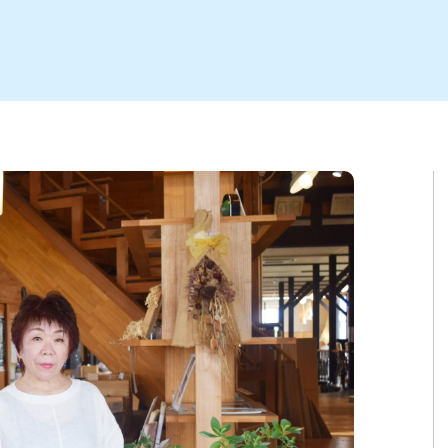
ト
区
大会
新潟市北区
季節・期間限定
入場無料
新潟市南区
住宅展示場
カフェ
新潟市江南区
完成見学会
居酒屋・バー
学生スポーツ
新潟市秋葉区
焼肉
パスタ
ア
新潟市 チラシ
長岡・見附 チラシ
上越・妙高・糸魚川 チラシ
茂・田上
・町定食
五泉・阿賀野・阿賀
海鮮・鮨
そば・うどん
燕・弥彦
日本酒・新潟清酒
長岡・見附
小千谷
ワイン
ール
周年祭・感謝祭セール
年末・初売りセール
川
送迎会