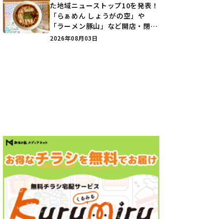
た地域ニューストップ10を発表！
「らぁめん しょうがの空」や
「ラーメン豚山」など開店・閉店
の注目記事をランキングでご紹介
2026年08月03日
♪