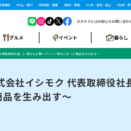
蒲区
村上・関川
新発田・聖籠
胎内・粟島
三条・加茂・田上
五泉・阿賀
ガタチラとは
お知らせ
お問い合わ
暮らし
グルメ
イベント
 代表取締役社長）】桐文化を繋いでいく～時代にあった商品を生み出す～
ショッピングモー
戸建住宅・マンショ
住宅メーカー・工
食品メーカー・県
特集・まとめ記
ル・大型施設
ン・土地
下越
閉店
現地レポート
祭り・伝統行事
インタビュー
中越
和食
趣味・展示会
務店
産品
事
式会社イシモク 代表取締役社
商品を生み出す～
にいがた酒の陣・新
め
トネス・ジム
キャンペーン
閉店まとめ
開店まとめ
観光スポット
新潟市・開店
閉店まとめ
温泉・入浴
新潟市・閉店
人気記事まとめ
ホテル
長岡市・開店
旅館
定食
水
生活サービス
潟酒月
ランチ
リニック
メン・閉店
イオンモール
ラブラ万代・ラブラ2
ビルボードプレイ
新車・中古車・カー用品
旅行・レジャー
家電・携帯電話