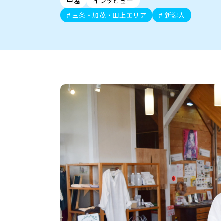
中越
インタビュー
新潟市中央区
ご当地グルメ
セミナー・講演会
新潟市東区
食べ歩き
子ども向け
テイクアウ
新潟市西
花火
イベント
求人
官公庁・自治体
三条・加茂・田上エリア
新潟人
新発田・聖籠
デカ盛り・大盛り
胎内・粟島
旨辛・激辛
三条・加
定食
火曜セール
オープン・リニューアルセ
柏崎・刈羽・出雲崎
ビアガーデン・暑気払い
上越・妙高・糸魚
忘新年会・歓