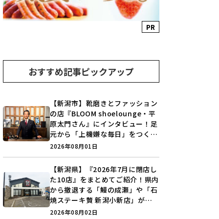
PR
おすすめ記事ピックアップ
【新潟市】靴磨きとファッション
の店『BLOOM shoelounge・平
原太門さん』にインタビュー！足
元から「上機嫌な毎日」をつくる
装いの提案とは？
2026年08月01日
【新潟県】『2026年7月に閉店し
た10店』をまとめてご紹介！県内
から撤退する「鰻の成瀬」や「石
焼ステーキ贅 新潟小新店」が営
業に幕…。
2026年08月02日