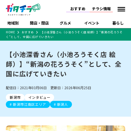
おすすめ
チラシ情報
地域別
開店・閉店
グルメ
イベント
暮らし
HOME
おすすめ
【小池深香さん（小池ろうそく店 絵師）】“新潟の花ろうそ
く”として、全国に広げていきたい
食品スーパー・コンビ
戸建住宅・マンショ
特売セール
インタビュー
ニ
ン・土地
住宅メーカー・工務
【小池深香さん（小池ろうそく店 絵
新潟市
開店
ラーメン
体験・販売
施設・ショップ
下越
閉店
現地レポート
祭り・伝統行事
店
師）】“新潟の花ろうそく”として、全
ショッピングモール・
ドラッグストア・ホーム
特集・まとめ記事
大型施設
センター
国に広げていきたい
食品メーカー・県産
リニューアル・移転
休業
開店まとめ
閉店まとめ
中越
和食
趣味・展示会
上越
洋食
ライブ・コンサート
品
新潟市・開店
新潟市・閉店
長岡市・開店
配信日：2021年03月06日 更新日：2026年06月25日
セツコママ
ランキング
新潟人
キャンペーン
ファッション
生活サービス
長岡市・閉店
上越市・開店
上越市・閉店
開店まとめ
閉店まとめ
人気記事まとめ
定食まとめ
新潟市
インタビュー
にいがた酒の陣・新潟
習い事・塾
アパレル・雑貨
フィットネス・ジム
佐渡
スイーツ
スポーツ
ランチ
ラーメン・開店
ラーメン・閉店
酒月
新潟市江南区エリア
新潟人
ラーメンまとめ
飲食店まとめ
観光スポット
温泉・入浴
ホテル
旅館
水族館
インテリア・雑貨
外食・テイクアウト
リラクゼーション・整体
スキー場
リユース・買取
新車・中古車・カー用品
旅行・レジャー
家電・携帯電話
新潟市中央区
ご当地グルメ
セミナー・講演会
新潟市東区
食べ歩き
子ども向け
テイクアウト
新潟市西区
花火大会
新潟市北区
季節・期間限定
入場無料
病院・クリニック
イオンモール
ラブラ万代・ラブラ2
冠婚葬祭
習い事・塾
通販・EC
イベント
求人