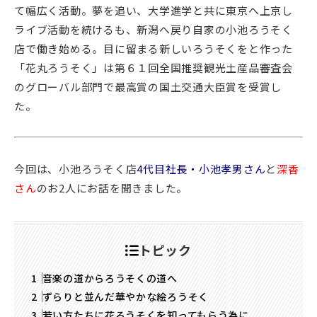
て幅広く活動。夢を追い、大学進学と共に東京へ上京し
ライブ活動を続けるも、新潟へ戻り自家の小池ろうそく
店で働き始める。目に留まる新しいろうそくをと作った
「花丸ろうそく」は第６１回全国推奨観光土産品審査会
のグローバル部門で最高賞の国土交通大臣賞を受賞し
た。
今回は、小池ろうそく店
4代目社長・小池孝男さん
と
深香
さん
のお2人にお話を聞きました。
トピック
音楽の道からろうそくの道へ
ずらりと並んだ華やかな絵ろうそく
若い方たちに花ろうそくを知ってもらう為に