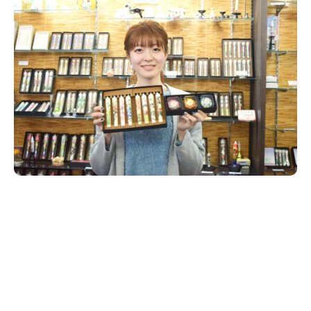
新潟市南区
カフェ
住宅展示場
居酒屋・バー
新潟市江南区
完成見学会
焼肉
学生スポーツ
新潟市秋葉区
パスタ
アルビレックス
新潟市西蒲区
ビルボードプレイスBP
新潟伊勢丹
ピア万代
官公庁・自治体
新潟市 チラシ
長岡・見附 チラシ
村上・関川
パン・ベーカリー
新発田・聖籠
タレカツ・豚カツ
胎内・粟島
デカ盛り・大盛り
リバーサイド千秋
パティオPATIO
上越・妙高・糸魚川 チラシ
注目 チラシ
週末セール
三条・加茂・田上
旨辛・激辛
定食・町定食
五泉・阿賀野・阿賀
海鮮・鮨
燕・弥彦
そば・うどん
火曜セール
オープン・リニューアルセール
長岡・見附
日本酒・新潟清酒
小千谷・十日町・津南
ワイン・クラフトビール
魚沼・南魚沼・湯沢
周年祭・感謝祭セール
年末・初売りセール
柏崎・刈羽・出雲崎
ケーキ・パフェ
ビアガーデン・暑気払い
上越・妙高・糸魚川
忘新年会・歓送迎会