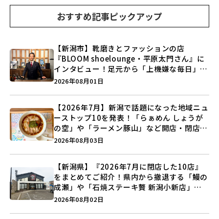
おすすめ記事ピックアップ
【新潟市】靴磨きとファッションの店
『BLOOM shoelounge・平原太門さん』に
インタビュー！足元から「上機嫌な毎日」を
つくる装いの提案とは？
2026年08月01日
【2026年7月】新潟で話題になった地域ニュ
ーストップ10を発表！「らぁめん しょうが
の空」や「ラーメン豚山」など開店・閉店の
注目記事をランキングでご紹介♪
2026年08月03日
【新潟県】『2026年7月に閉店した10店』
をまとめてご紹介！県内から撤退する「鰻の
成瀬」や「石焼ステーキ贅 新潟小新店」が
営業に幕…。
2026年08月02日