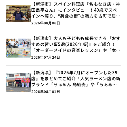
【新潟市】スペイン料理店『名もなき店・神
田良平さん』にインタビュー！40歳でスペ
インへ渡り、“美食の街”の魅力を古町で届け
る♪
2026年08月08日
【新潟市】大人も子どもも成長できる『おす
すめの習い事5選(2026年版)』をご紹介！
「オーダーメイドの音楽レッスン」や「本格
キックボクシング」で新しい自分を見つけよ
2026年07月24日
う♪
【新潟県】『2026年7月にオープンした39
店』をまとめてご紹介！人気ラーメン店の新
ブランド「らぁめん 鳥紬麦」や「らぁめん
しょうがの空」など盛りだくさん♪
2026年08月01日