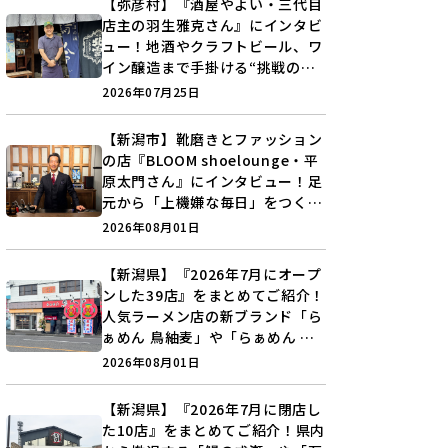
【弥彦村】『酒屋やよい・三代目
店主の羽生雅克さん』にインタビ
ュー！地酒やクラフトビール、ワ
イン醸造まで手掛ける“挑戦の歴
史”に迫る♪
2026年07月25日
【新潟市】靴磨きとファッション
の店『BLOOM shoelounge・平
原太門さん』にインタビュー！足
元から「上機嫌な毎日」をつくる
装いの提案とは？
2026年08月01日
【新潟県】『2026年7月にオープ
ンした39店』をまとめてご紹介！
人気ラーメン店の新ブランド「ら
ぁめん 鳥紬麦」や「らぁめん し
ょうがの空」など盛りだくさん♪
2026年08月01日
【新潟県】『2026年7月に閉店し
た10店』をまとめてご紹介！県内