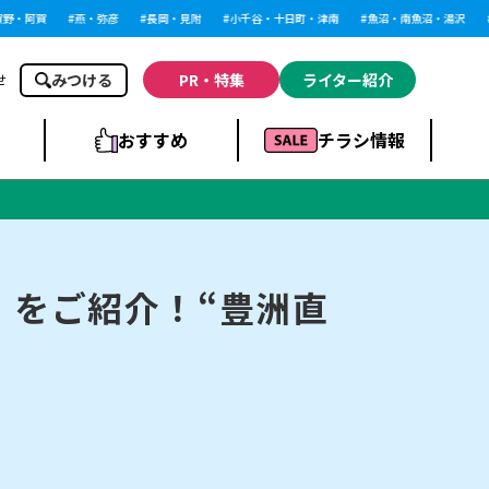
・阿賀
燕・弥彦
長岡・見附
小千谷・十日町・津南
魚沼・南魚沼・湯沢
柏
みつける
PR・特集
ライター紹介
せ
おすすめ
チラシ情報
ドラッグストア・ホ
ライブ・コンサー
ームセンター
上越
洋食
ト
』をご紹介！“豊洲直
まとめ
族館
長岡市・閉店
リラクゼーション・整体
ラーメンまとめ
上越市・開店
飲食店まとめ
スBP
新潟伊勢丹
ピア万代
冠婚葬祭
習い事・塾
通販・EC