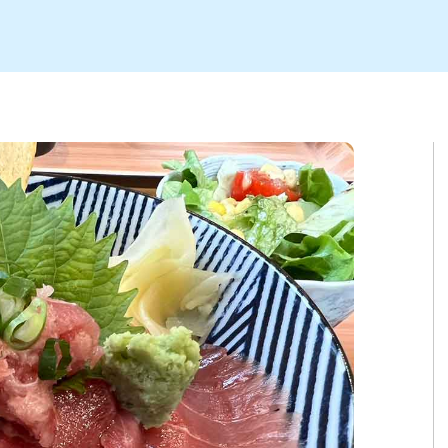
ト
区
大会
新潟市北区
季節・期間限定
入場無料
新潟市南区
住宅展示場
カフェ
新潟市江南区
完成見学会
居酒屋・バー
学生スポーツ
新潟市秋葉区
焼肉
パスタ
ア
新潟市 チラシ
長岡・見附 チラシ
上越・妙高・糸魚川 チラシ
茂・田上
・町定食
五泉・阿賀野・阿賀
海鮮・鮨
そば・うどん
燕・弥彦
日本酒・新潟清酒
長岡・見附
小千谷
ワイン
ール
周年祭・感謝祭セール
年末・初売りセール
川
送迎会