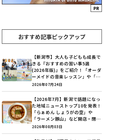
PR
おすすめ記事ピックアップ
【新潟市】大人も子どもも成長で
きる『おすすめの習い事5選
(2026年版)』をご紹介！「オーダ
ーメイドの音楽レッスン」や「本
格キックボクシング」で新しい自
2026年07月24日
分を見つけよう♪
【2026年7月】新潟で話題になっ
た地域ニューストップ10を発表！
「らぁめん しょうがの空」や
「ラーメン豚山」など開店・閉店
の注目記事をランキングでご紹介
2026年08月03日
♪