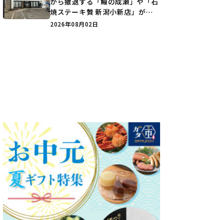
から撤退する「鰻の成瀬」や「石
焼ステーキ贅 新潟小新店」が営
業に幕…。
2026年08月02日