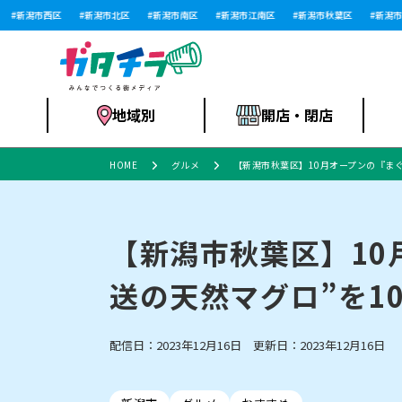
新潟市西区
新潟市北区
新潟市南区
新潟市江南区
新潟市秋葉区
新潟市西
地域別
開店・閉店
HOME
グルメ
【新潟市秋葉区】10月オープンの『まぐ
食品スーパー・コ
新潟市
開店
ラーメン
体験・販売
施設・ショップ
特売セール
ンビニ
【新潟市秋葉区】10
送の天然マグロ”を1
リニューアル・移転
習い事・塾
セツコママ
アパレル・雑貨
ランキング
休業
新潟人
開店まと
フィッ
ファッション
佐渡
スイーツ
スポーツ
上越市・閉店
スキー場
リユース・買取
ラーメン・開店
病院・ク
ラー
配信日：2023年12月16日 更新日：2023年12月16日
リバーサイド千秋
パティオPATIO
インテリア・雑貨
外食・テイクアウト