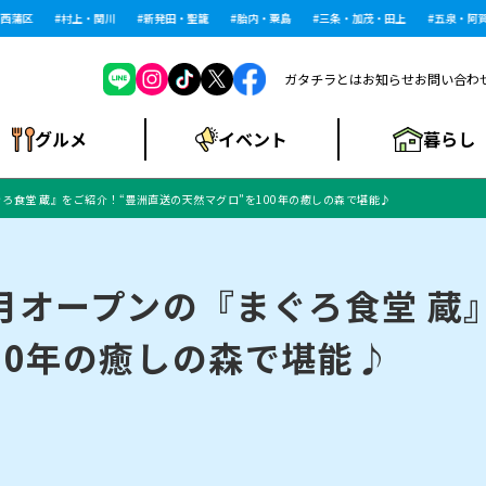
蒲区
村上・関川
新発田・聖籠
胎内・粟島
三条・加茂・田上
五泉・阿賀野
ガタチラとは
お知らせ
お問い合わ
暮らし
グルメ
イベント
ろ食堂 蔵』をご紹介！“豊洲直送の天然マグロ”を100年の癒しの森で堪能♪
ショッピングモー
戸建住宅・マンショ
住宅メーカー・工
食品メーカー・県
特集・まとめ記
ル・大型施設
ン・土地
下越
閉店
現地レポート
祭り・伝統行事
インタビュー
中越
和食
趣味・展示会
務店
産品
事
月オープンの『まぐろ食堂 蔵
00年の癒しの森で堪能♪
にいがた酒の陣・新
め
トネス・ジム
キャンペーン
閉店まとめ
開店まとめ
観光スポット
新潟市・開店
閉店まとめ
温泉・入浴
新潟市・閉店
人気記事まとめ
ホテル
長岡市・開店
旅館
定食
水
生活サービス
潟酒月
ランチ
リニック
メン・閉店
イオンモール
ラブラ万代・ラブラ2
ビルボードプレイ
新車・中古車・カー用品
旅行・レジャー
家電・携帯電話