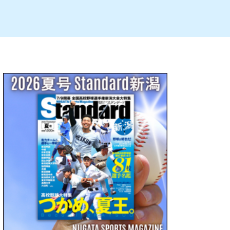
ルビレックス
新潟市西蒲区
パン・ベーカリー
村上・関川
タレカツ・豚カツ
注目 チラシ
週末セール
・十日町・津南
・クラフトビール
魚沼・南魚沼・湯沢
ケーキ・パフェ