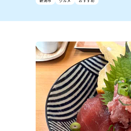
新潟市
グルメ
おすすめ
新潟市中央区
ご当地グルメ
セミナー・講演会
新潟市東区
食べ歩き
子ども向け
テイクアウ
新潟市西
花火
イベント
求人
官公庁・自治体
新発田・聖籠
デカ盛り・大盛り
胎内・粟島
旨辛・激辛
三条・加
定食
火曜セール
オープン・リニューアルセ
柏崎・刈羽・出雲崎
ビアガーデン・暑気払い
上越・妙高・糸魚
忘新年会・歓