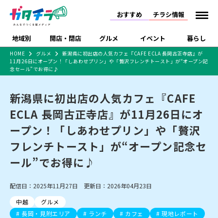
おすすめ
チラシ情報
地域別
開店・閉店
グルメ
イベント
暮らし
HOME
グルメ
新潟県に初出店の人気カフェ『CAFE ECLA 長岡古正寺店』が
11月26日にオープン！「しあわせプリン」や「贅沢フレンチトースト」が“オープン記
食品スーパー・コンビ
戸建住宅・マンショ
特売セール
インタビュー
念セール”でお得に♪
ニ
ン・土地
住宅メーカー・工務
新潟市
開店
ラーメン
体験・販売
施設・ショップ
下越
閉店
現地レポート
祭り・伝統行事
店
新潟県に初出店の人気カフェ『CAFE
ショッピングモール・
ドラッグストア・ホーム
特集・まとめ記事
ECLA 長岡古正寺店』が11月26日にオ
大型施設
センター
食品メーカー・県産
ープン！「しあわせプリン」や「贅沢
リニューアル・移転
休業
開店まとめ
閉店まとめ
中越
和食
趣味・展示会
上越
洋食
ライブ・コンサート
品
新潟市・開店
新潟市・閉店
長岡市・開店
フレンチトースト」が“オープン記念セ
セツコママ
ランキング
新潟人
キャンペーン
ファッション
生活サービス
長岡市・閉店
上越市・開店
上越市・閉店
ール”でお得に♪
開店まとめ
閉店まとめ
人気記事まとめ
定食まとめ
にいがた酒の陣・新潟
習い事・塾
アパレル・雑貨
フィットネス・ジム
佐渡
スイーツ
スポーツ
ランチ
ラーメン・開店
ラーメン・閉店
酒月
ラーメンまとめ
飲食店まとめ
観光スポット
温泉・入浴
ホテル
旅館
水族館
配信日：2025年11月27日 更新日：2026年04月23日
インテリア・雑貨
外食・テイクアウト
リラクゼーション・整体
スキー場
リユース・買取
新車・中古車・カー用品
旅行・レジャー
家電・携帯電話
中越
グルメ
新潟市中央区
ご当地グルメ
セミナー・講演会
新潟市東区
食べ歩き
子ども向け
テイクアウト
新潟市西区
花火大会
新潟市北区
季節・期間限定
入場無料
病院・クリニック
イオンモール
ラブラ万代・ラブラ2
長岡・見附エリア
ランチ
カフェ
現地レポート
冠婚葬祭
習い事・塾
通販・EC
イベント
求人