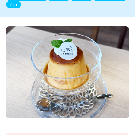
新潟市南区
カフェ
住宅展示場
居酒屋・バー
新潟市江南区
完成見学会
焼肉
学生スポーツ
新潟市秋葉区
パスタ
アルビレックス
新潟市西蒲区
ビルボードプレイスBP
新潟伊勢丹
ピア万代
pr
官公庁・自治体
新潟市 チラシ
長岡・見附 チラシ
村上・関川
パン・ベーカリー
新発田・聖籠
タレカツ・豚カツ
胎内・粟島
デカ盛り・大盛り
リバーサイド千秋
パティオPATIO
上越・妙高・糸魚川 チラシ
注目 チラシ
週末セール
三条・加茂・田上
旨辛・激辛
定食・町定食
五泉・阿賀野・阿賀
海鮮・鮨
燕・弥彦
そば・うどん
火曜セール
オープン・リニューアルセール
長岡・見附
日本酒・新潟清酒
小千谷・十日町・津南
ワイン・クラフトビール
魚沼・南魚沼・湯沢
周年祭・感謝祭セール
年末・初売りセール
柏崎・刈羽・出雲崎
ケーキ・パフェ
ビアガーデン・暑気払い
上越・妙高・糸魚川
忘新年会・歓送迎会