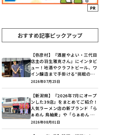
PR
おすすめ記事ピックアップ
【弥彦村】『酒屋やよい・三代目
店主の羽生雅克さん』にインタビ
ュー！地酒やクラフトビール、ワ
イン醸造まで手掛ける“挑戦の歴
史”に迫る♪
2026年07月25日
【新潟県】『2026年7月にオープ
ンした39店』をまとめてご紹介！
人気ラーメン店の新ブランド「ら
ぁめん 鳥紬麦」や「らぁめん し
ょうがの空」など盛りだくさん♪
2026年08月01日