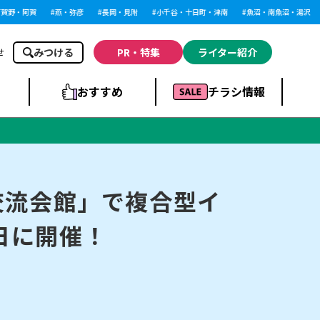
野・阿賀
燕・弥彦
長岡・見附
小千谷・十日町・津南
魚沼・南魚沼・湯沢
みつける
PR・特集
ライター紹介
せ
おすすめ
チラシ情報
ドラッグストア・ホ
ライブ・コンサー
ームセンター
上越
洋食
ト
交流会館」で複合型イ
16日に開催！
まとめ
族館
長岡市・閉店
リラクゼーション・整体
ラーメンまとめ
上越市・開店
飲食店まとめ
スBP
新潟伊勢丹
ピア万代
冠婚葬祭
習い事・塾
通販・EC