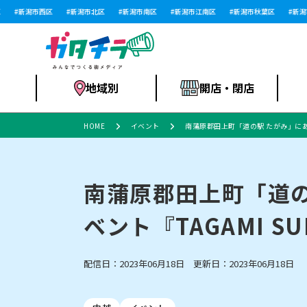
新潟市西区
新潟市北区
新潟市南区
新潟市江南区
新潟市秋葉区
新潟市
地域別
開店・閉店
HOME
イベント
南蒲原郡田上町「道の駅 たがみ」にある「
食品スーパー・コ
新潟市
開店
ラーメン
体験・販売
施設・ショップ
特売セール
ンビニ
南蒲原郡田上町「道
ベント『TAGAMI SU
リニューアル・移転
習い事・塾
セツコママ
アパレル・雑貨
ランキング
休業
新潟人
開店まと
フィッ
ファッション
佐渡
スイーツ
スポーツ
上越市・閉店
スキー場
リユース・買取
ラーメン・開店
病院・ク
ラー
配信日：2023年06月18日 更新日：2023年06月18日
リバーサイド千秋
パティオPATIO
インテリア・雑貨
外食・テイクアウト