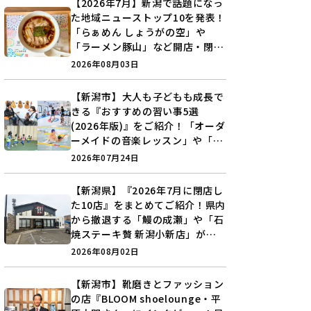
【2026年7月】新潟で話題になっ
た地域ニューストップ10を発表！
「らぁめん しょうがの空」や
「ラーメン豚山」など開店・閉店
の注目記事をランキングでご紹介
2026年08月03日
♪
【新潟市】大人も子どもも成長で
きる『おすすめの習い事5選
(2026年版)』をご紹介！「オーダ
ーメイドの音楽レッスン」や「本
格キックボクシング」で新しい自
2026年07月24日
分を見つけよう♪
【新潟県】『2026年7月に閉店し
た10店』をまとめてご紹介！県内
から撤退する「鰻の成瀬」や「石
焼ステーキ贅 新潟小新店」が営
業に幕…。
2026年08月02日
【新潟市】靴磨きとファッション
の店『BLOOM shoelounge・平