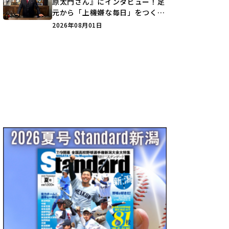
原太門さん』にインタビュー！足
元から「上機嫌な毎日」をつくる
装いの提案とは？
2026年08月01日