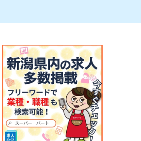
ルビレックス
新潟市西蒲区
パン・ベーカリー
村上・関川
タレカツ・豚カツ
注目 チラシ
週末セール
・十日町・津南
・クラフトビール
魚沼・南魚沼・湯沢
ケーキ・パフェ