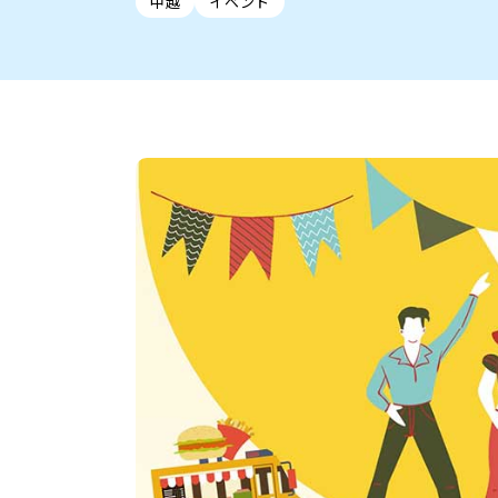
中越
イベント
新潟市中央区
ご当地グルメ
セミナー・講演会
新潟市東区
食べ歩き
子ども向け
テイクアウ
新潟市西
花火
イベント
求人
官公庁・自治体
新発田・聖籠
デカ盛り・大盛り
胎内・粟島
旨辛・激辛
三条・加
定食
火曜セール
オープン・リニューアルセ
柏崎・刈羽・出雲崎
ビアガーデン・暑気払い
上越・妙高・糸魚
忘新年会・歓