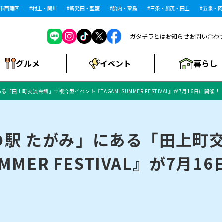
西蒲区
村上・関川
新発田・聖籠
胎内・粟島
三条・加茂・田上
五泉・阿賀
ガタチラとは
お知らせ
お問い合わ
暮らし
グルメ
イベント
田上町交流会館」で複合型イベント『TAGAMI SUMMER FESTIVAL』が7月16日に開催！
ショッピングモー
戸建住宅・マンショ
住宅メーカー・工
食品メーカー・県
特集・まとめ記
ル・大型施設
ン・土地
下越
閉店
現地レポート
祭り・伝統行事
インタビュー
中越
和食
趣味・展示会
務店
産品
事
の駅 たがみ」にある「田上町
MMER FESTIVAL』が7月
にいがた酒の陣・新
め
トネス・ジム
キャンペーン
閉店まとめ
開店まとめ
観光スポット
新潟市・開店
閉店まとめ
温泉・入浴
新潟市・閉店
人気記事まとめ
ホテル
長岡市・開店
旅館
定食
水
生活サービス
潟酒月
ランチ
リニック
メン・閉店
イオンモール
ラブラ万代・ラブラ2
ビルボードプレイ
新車・中古車・カー用品
旅行・レジャー
家電・携帯電話