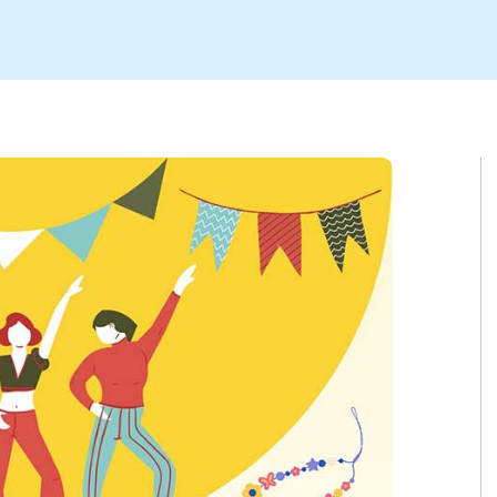
ト
区
大会
新潟市北区
季節・期間限定
入場無料
新潟市南区
住宅展示場
カフェ
新潟市江南区
完成見学会
居酒屋・バー
学生スポーツ
新潟市秋葉区
焼肉
パスタ
ア
新潟市 チラシ
長岡・見附 チラシ
上越・妙高・糸魚川 チラシ
茂・田上
・町定食
五泉・阿賀野・阿賀
海鮮・鮨
そば・うどん
燕・弥彦
日本酒・新潟清酒
長岡・見附
小千谷
ワイン
ール
周年祭・感謝祭セール
年末・初売りセール
川
送迎会