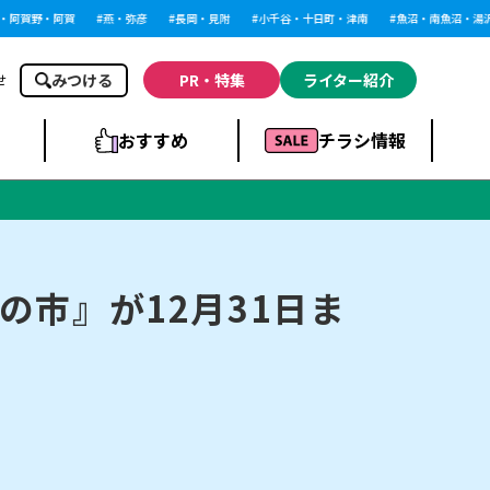
賀野・阿賀
燕・弥彦
長岡・見附
小千谷・十日町・津南
魚沼・南魚沼・湯沢
みつける
PR・特集
ライター紹介
せ
おすすめ
チラシ情報
ドラッグストア・ホ
ライブ・コンサー
ームセンター
上越
洋食
ト
市』が12月31日ま
まとめ
族館
長岡市・閉店
リラクゼーション・整体
ラーメンまとめ
上越市・開店
飲食店まとめ
スBP
新潟伊勢丹
ピア万代
冠婚葬祭
習い事・塾
通販・EC