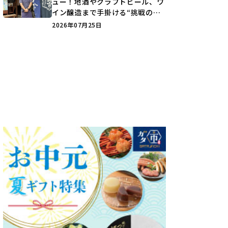
ュー！地酒やクラフトビール、ワ
イン醸造まで手掛ける“挑戦の歴
史”に迫る♪
2026年07月25日