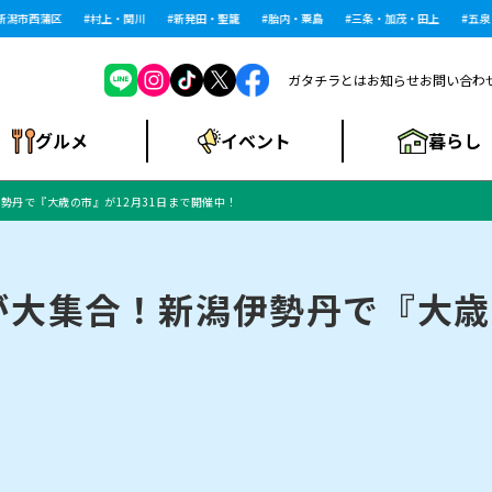
市西蒲区
村上・関川
新発田・聖籠
胎内・粟島
三条・加茂・田上
五泉・阿
ガタチラとは
お知らせ
お問い合わ
暮らし
グルメ
イベント
勢丹で『大歳の市』が12月31日まで開催中！
ショッピングモー
戸建住宅・マンショ
住宅メーカー・工
食品メーカー・県
特集・まとめ記
ル・大型施設
ン・土地
下越
閉店
現地レポート
祭り・伝統行事
インタビュー
中越
和食
趣味・展示会
務店
産品
事
大集合！新潟伊勢丹で『大歳の
にいがた酒の陣・新
め
トネス・ジム
キャンペーン
閉店まとめ
開店まとめ
観光スポット
新潟市・開店
閉店まとめ
温泉・入浴
新潟市・閉店
人気記事まとめ
ホテル
長岡市・開店
旅館
定食
水
生活サービス
潟酒月
ランチ
リニック
メン・閉店
イオンモール
ラブラ万代・ラブラ2
ビルボードプレイ
新車・中古車・カー用品
旅行・レジャー
家電・携帯電話