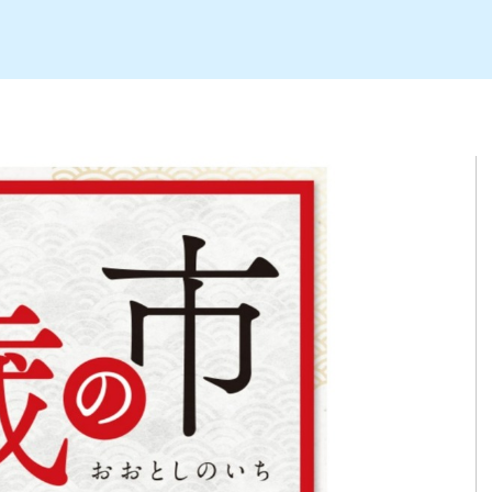
ト
区
大会
新潟市北区
季節・期間限定
入場無料
新潟市南区
住宅展示場
カフェ
新潟市江南区
完成見学会
居酒屋・バー
学生スポーツ
新潟市秋葉区
焼肉
パスタ
ア
新潟市 チラシ
長岡・見附 チラシ
上越・妙高・糸魚川 チラシ
茂・田上
・町定食
五泉・阿賀野・阿賀
海鮮・鮨
そば・うどん
燕・弥彦
日本酒・新潟清酒
長岡・見附
小千谷
ワイン
ール
周年祭・感謝祭セール
年末・初売りセール
川
送迎会