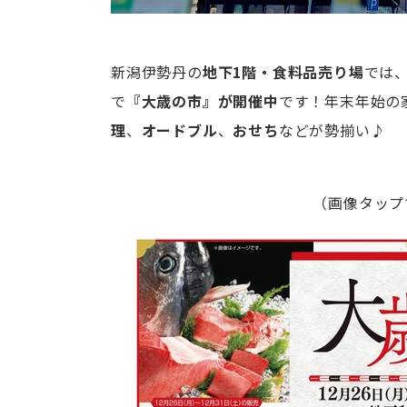
新潟伊勢丹の
地下1階・食料品売り場
では
で
『大歳の市』が開催中
です！年末年始の
理
、
オードブル
、
おせち
などが勢揃い♪
（画像タップ