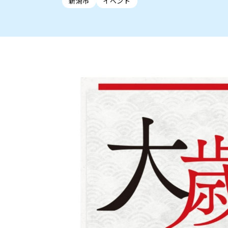
新潟市
イベント
新潟市中央区
ご当地グルメ
セミナー・講演会
新潟市東区
食べ歩き
子ども向け
テイクアウ
新潟市西
花火
イベント
求人
官公庁・自治体
新発田・聖籠
デカ盛り・大盛り
胎内・粟島
旨辛・激辛
三条・加
定食
火曜セール
オープン・リニューアルセ
柏崎・刈羽・出雲崎
ビアガーデン・暑気払い
上越・妙高・糸魚
忘新年会・歓