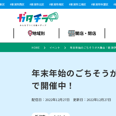
新潟市西区
新潟市北区
新潟市南区
新潟市江南区
新潟市秋葉区
新潟
地域別
開店・閉店
HOME
イベント
年末年始のごちそうが大集合！新潟伊
食品スーパー・コ
新潟市
開店
ラーメン
体験・販売
施設・ショップ
特売セール
ンビニ
年末年始のごちそうが
で開催中！
リニューアル・移転
習い事・塾
セツコママ
アパレル・雑貨
ランキング
休業
新潟人
開店まと
フィッ
ファッション
佐渡
スイーツ
スポーツ
上越市・閉店
スキー場
リユース・買取
ラーメン・開店
病院・ク
ラー
配信日：2022年12月27日 更新日：2022年12月27日
リバーサイド千秋
パティオPATIO
インテリア・雑貨
外食・テイクアウト