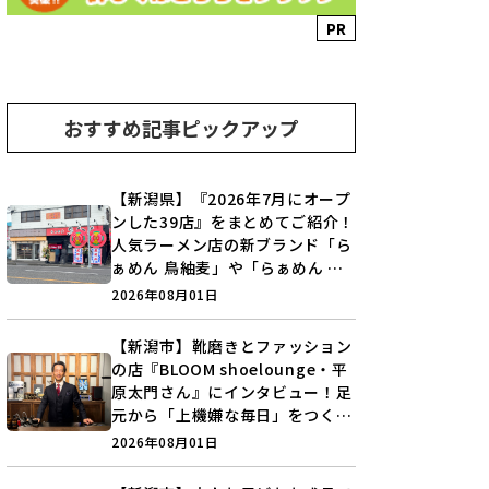
PR
おすすめ記事ピックアップ
【新潟県】『2026年7月にオープ
ンした39店』をまとめてご紹介！
人気ラーメン店の新ブランド「ら
ぁめん 鳥紬麦」や「らぁめん し
ょうがの空」など盛りだくさん♪
2026年08月01日
【新潟市】靴磨きとファッション
の店『BLOOM shoelounge・平
原太門さん』にインタビュー！足
元から「上機嫌な毎日」をつくる
装いの提案とは？
2026年08月01日