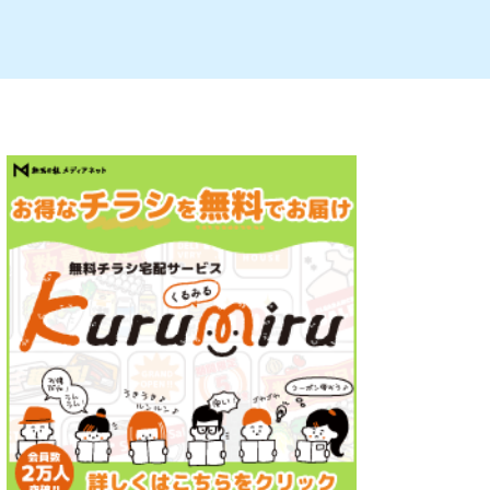
ルビレックス
新潟市西蒲区
パン・ベーカリー
村上・関川
タレカツ・豚カツ
注目 チラシ
週末セール
・十日町・津南
・クラフトビール
魚沼・南魚沼・湯沢
ケーキ・パフェ