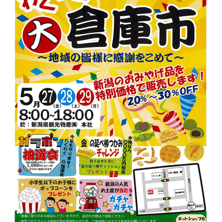
新潟市南区
カフェ
住宅展示場
居酒屋・バー
新潟市江南区
完成見学会
焼肉
学生スポーツ
新潟市秋葉区
パスタ
アルビレックス
新潟市西蒲区
ビルボードプレイスBP
新潟伊勢丹
ピア万代
官公庁・自治体
新潟市 チラシ
長岡・見附 チラシ
村上・関川
パン・ベーカリー
新発田・聖籠
タレカツ・豚カツ
胎内・粟島
デカ盛り・大盛り
リバーサイド千秋
パティオPATIO
上越・妙高・糸魚川 チラシ
注目 チラシ
週末セール
三条・加茂・田上
旨辛・激辛
定食・町定食
五泉・阿賀野・阿賀
海鮮・鮨
燕・弥彦
そば・うどん
火曜セール
オープン・リニューアルセール
長岡・見附
日本酒・新潟清酒
小千谷・十日町・津南
ワイン・クラフトビール
魚沼・南魚沼・湯沢
周年祭・感謝祭セール
年末・初売りセール
柏崎・刈羽・出雲崎
ケーキ・パフェ
ビアガーデン・暑気払い
上越・妙高・糸魚川
忘新年会・歓送迎会