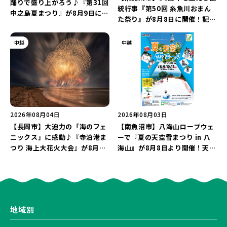
踊りで盛り上がろう♪『第31回
統行事『第50回 糸魚川おまん
中之島夏まつり』が8月9日に開
た祭り』が8月8日に開催！記念
催！“新潟アルビレックスBB選
企画の新潟プロレス＆東京力車
手”のシュート対決は必見♪
を楽しもう♪
中越
中越
2026年08月04日
2026年08月03日
【長岡市】大迫力の「海のフェ
【南魚沼市】八海山ロープウェ
ニックス」に感動♪『寺泊港ま
ーで『夏の天空雪まつり in 八
つり 海上大花火大会』が8月7
海山』が8月8日より開催！天然
日に開催！海と夜空を彩る“約
雪を使った「そり遊びゲレン
5,000発の花火”を楽しもう♪
デ」が登場♪
地域別