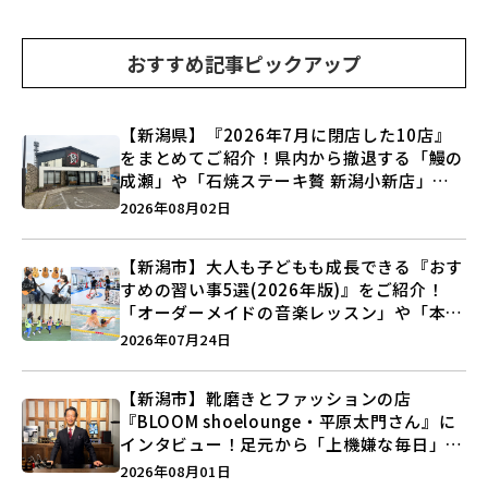
おすすめ記事ピックアップ
【新潟県】『2026年7月に閉店した10店』
をまとめてご紹介！県内から撤退する「鰻の
成瀬」や「石焼ステーキ贅 新潟小新店」が
営業に幕…。
2026年08月02日
【新潟市】大人も子どもも成長できる『おす
すめの習い事5選(2026年版)』をご紹介！
「オーダーメイドの音楽レッスン」や「本格
キックボクシング」で新しい自分を見つけよ
2026年07月24日
う♪
【新潟市】靴磨きとファッションの店
『BLOOM shoelounge・平原太門さん』に
インタビュー！足元から「上機嫌な毎日」を
つくる装いの提案とは？
2026年08月01日