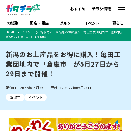
おすすめ
チラシ情報
地域別
開店・閉店
グルメ
イベント
暮らし
HOME
イベント
新潟のお土産品をお得に購入！亀田工業団地内で『倉庫市』
が5月27日から29日まで開催！
食品スーパー・コンビ
戸建住宅・マンショ
特売セール
インタビュー
ニ
ン・土地
住宅メーカー・工務
新潟のお土産品をお得に購入！亀田工
新潟市
開店
ラーメン
体験・販売
施設・ショップ
下越
閉店
現地レポート
祭り・伝統行事
店
業団地内で『倉庫市』が5月27日から
ショッピングモール・
ドラッグストア・ホーム
特集・まとめ記事
大型施設
センター
29日まで開催！
食品メーカー・県産
リニューアル・移転
休業
開店まとめ
閉店まとめ
中越
和食
趣味・展示会
上越
洋食
ライブ・コンサート
品
新潟市・開店
新潟市・閉店
長岡市・開店
配信日：2022年05月26日 更新日：2022年05月26日
セツコママ
ランキング
新潟人
キャンペーン
ファッション
生活サービス
長岡市・閉店
上越市・開店
上越市・閉店
開店まとめ
閉店まとめ
人気記事まとめ
定食まとめ
新潟市
イベント
にいがた酒の陣・新潟
習い事・塾
アパレル・雑貨
フィットネス・ジム
佐渡
スイーツ
スポーツ
ランチ
ラーメン・開店
ラーメン・閉店
酒月
ラーメンまとめ
飲食店まとめ
観光スポット
温泉・入浴
ホテル
旅館
水族館
インテリア・雑貨
外食・テイクアウト
リラクゼーション・整体
スキー場
リユース・買取
新車・中古車・カー用品
旅行・レジャー
家電・携帯電話
新潟市中央区
ご当地グルメ
セミナー・講演会
新潟市東区
食べ歩き
子ども向け
テイクアウト
新潟市西区
花火大会
新潟市北区
季節・期間限定
入場無料
病院・クリニック
イオンモール
ラブラ万代・ラブラ2
冠婚葬祭
習い事・塾
通販・EC
イベント
求人