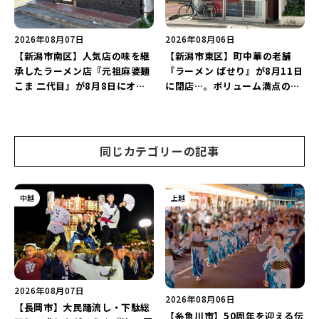
2026年08月07日
2026年08月06日
【新潟市南区】人気店の味を継
【新潟市東区】町中華の老舗
承したラーメン店『元祖麻婆麺
『ラーメン ぱせり』が8月11日
こま 二代目』が8月8日にオー
に閉店…。ボリューム満点の名
プン！多くのファンに親しまれ
店が幕を閉じる。
た「麻婆麺」を復刻♪
同じカテゴリーの記事
中越
上越
2026年08月07日
2026年08月06日
【長岡市】大民踊流し・下駄総
【糸魚川市】50周年を迎える伝