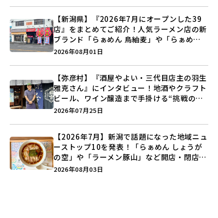
【新潟県】『2026年7月にオープンした39
店』をまとめてご紹介！人気ラーメン店の新
ブランド「らぁめん 鳥紬麦」や「らぁめん
しょうがの空」など盛りだくさん♪
2026年08月01日
【弥彦村】『酒屋やよい・三代目店主の羽生
雅克さん』にインタビュー！地酒やクラフト
ビール、ワイン醸造まで手掛ける“挑戦の歴
史”に迫る♪
2026年07月25日
【2026年7月】新潟で話題になった地域ニュ
ーストップ10を発表！「らぁめん しょうが
の空」や「ラーメン豚山」など開店・閉店の
注目記事をランキングでご紹介♪
2026年08月03日