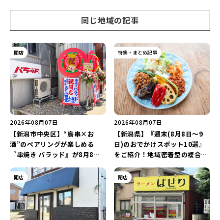
同じ地域の記事
開店
特集・まとめ記事
2026年08月07日
2026年08月07日
【新潟市中央区】“鳥串×お
【新潟県】『週末(8月8日～9
酒”のペアリングが楽しめる
日)のおでかけスポット10選』
『串焼き バラッド』が8月8日
をご紹介！地域密着型の複合施
にオープン！厳選した地酒もラ
設「めぐり舎」や「シーナシー
インアップ♪
ナ丸大新潟のサマーフェスタ
開店
閉店
2026」がおすすめ♪