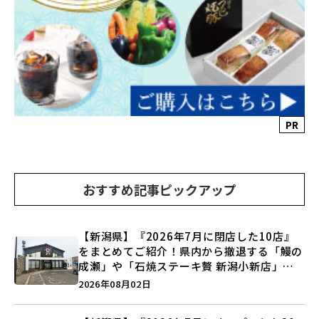
PR
おすすめ記事ピックアップ
【新潟県】『2026年7月に閉店した10店』
をまとめてご紹介！県内から撤退する「鰻の
成瀬」や「石焼ステーキ贅 新潟小新店」が
営業に幕…。
2026年08月02日