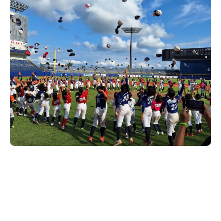
新潟市南区
カフェ
住宅展示場
居酒屋・バー
新潟市江南区
完成見学会
焼肉
学生スポーツ
新潟市秋葉区
パスタ
アルビレックス
新潟市西蒲区
ビルボードプレイスBP
新潟伊勢丹
ピア万代
官公庁・自治体
新潟市 チラシ
長岡・見附 チラシ
村上・関川
パン・ベーカリー
新発田・聖籠
タレカツ・豚カツ
胎内・粟島
デカ盛り・大盛り
リバーサイド千秋
パティオPATIO
上越・妙高・糸魚川 チラシ
注目 チラシ
週末セール
三条・加茂・田上
旨辛・激辛
定食・町定食
五泉・阿賀野・阿賀
海鮮・鮨
燕・弥彦
そば・うどん
火曜セール
オープン・リニューアルセール
長岡・見附
日本酒・新潟清酒
小千谷・十日町・津南
ワイン・クラフトビール
魚沼・南魚沼・湯沢
周年祭・感謝祭セール
年末・初売りセール
柏崎・刈羽・出雲崎
ケーキ・パフェ
ビアガーデン・暑気払い
上越・妙高・糸魚川
忘新年会・歓送迎会