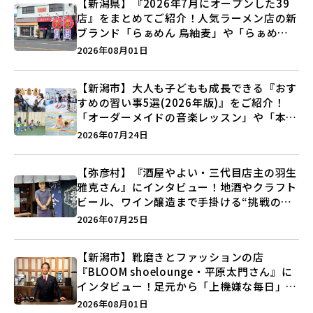
【新潟県】『2026年7月にオープンした39
店』をまとめてご紹介！人気ラーメン店の新
ブランド「らぁめん 鳥紬麦」や「らぁめん
しょうがの空」など盛りだくさん♪
2026年08月01日
【新潟市】大人も子どもも成長できる『おす
すめの習い事5選(2026年版)』をご紹介！
「オーダーメイドの音楽レッスン」や「本格
キックボクシング」で新しい自分を見つけよ
2026年07月24日
う♪
【弥彦村】『酒屋やよい・三代目店主の羽生
雅克さん』にインタビュー！地酒やクラフト
ビール、ワイン醸造まで手掛ける“挑戦の歴
史”に迫る♪
2026年07月25日
【新潟市】靴磨きとファッションの店
『BLOOM shoelounge・平原太門さん』に
インタビュー！足元から「上機嫌な毎日」を
つくる装いの提案とは？
2026年08月01日