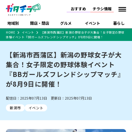
おすすめ
チラシ情報
地域別
開店・閉店
グルメ
イベント
暮らし
HOME
イベント
【新潟市西蒲区】新潟の野球女子が大集合！女子限定の野球
体験イベント『BBガールズフレンドシップマッチ』が8月9日に開催！
食品スーパー・コンビ
戸建住宅・マンショ
特売セール
インタビュー
ニ
ン・土地
住宅メーカー・工務
【新潟市西蒲区】新潟の野球女子が大
新潟市
開店
ラーメン
体験・販売
施設・ショップ
下越
閉店
現地レポート
祭り・伝統行事
店
集合！女子限定の野球体験イベント
ショッピングモール・
ドラッグストア・ホーム
特集・まとめ記事
大型施設
センター
『BBガールズフレンドシップマッチ』
食品メーカー・県産
リニューアル・移転
休業
開店まとめ
閉店まとめ
中越
和食
趣味・展示会
上越
洋食
ライブ・コンサート
品
が8月9日に開催！
新潟市・開店
新潟市・閉店
長岡市・開店
セツコママ
ランキング
新潟人
キャンペーン
ファッション
生活サービス
長岡市・閉店
上越市・開店
上越市・閉店
開店まとめ
閉店まとめ
人気記事まとめ
定食まとめ
配信日：2025年07月13日 更新日：2025年07月13日
にいがた酒の陣・新潟
習い事・塾
アパレル・雑貨
フィットネス・ジム
佐渡
スイーツ
スポーツ
ランチ
ラーメン・開店
ラーメン・閉店
酒月
ラーメンまとめ
飲食店まとめ
新潟市
イベント
観光スポット
温泉・入浴
ホテル
旅館
水族館
インテリア・雑貨
外食・テイクアウト
リラクゼーション・整体
スキー場
リユース・買取
新車・中古車・カー用品
旅行・レジャー
家電・携帯電話
新潟市中央区
ご当地グルメ
セミナー・講演会
新潟市東区
食べ歩き
子ども向け
テイクアウト
新潟市西区
花火大会
新潟市北区
季節・期間限定
入場無料
病院・クリニック
イオンモール
ラブラ万代・ラブラ2
冠婚葬祭
習い事・塾
通販・EC
イベント
求人