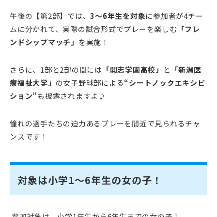
午後の【第2部】では、
3～6年生を対象
に参加者が4チー
ムに分かれて、実際の試合形式でプレーを楽しむ
「フレ
ンドシップマッチ」
を実施！
さらに、1部と2部の間には
「開志学園高校」
と
「新潟医
療福祉大学」
の女子野球部による
“シートノックエキシビ
ション”
も披露されますよ♪
憧れの選手たちの迫力あるプレーを間近で見られるチャ
ンスです！
対象は小学1～6年生の女の子！
参加対象は、小学1年生から6年生までの女の子！