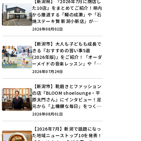
【新潟県】『2026年7月に閉店し
た10店』をまとめてご紹介！県内
から撤退する「鰻の成瀬」や「石
焼ステーキ贅 新潟小新店」が営
業に幕…。
2026年08月02日
【新潟市】大人も子どもも成長で
きる『おすすめの習い事5選
(2026年版)』をご紹介！「オーダ
ーメイドの音楽レッスン」や「本
格キックボクシング」で新しい自
2026年07月24日
分を見つけよう♪
【新潟市】靴磨きとファッション
の店『BLOOM shoelounge・平
原太門さん』にインタビュー！足
元から「上機嫌な毎日」をつくる
装いの提案とは？
2026年08月01日
【2026年7月】新潟で話題になっ
た地域ニューストップ10を発表！