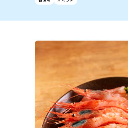
新潟市
イベント
新潟市中央区
ご当地グルメ
セミナー・講演会
新潟市東区
食べ歩き
子ども向け
テイクアウ
新潟市西
花火
イベント
求人
官公庁・自治体
新発田・聖籠
デカ盛り・大盛り
胎内・粟島
旨辛・激辛
三条・加
定食
火曜セール
オープン・リニューアルセ
柏崎・刈羽・出雲崎
ビアガーデン・暑気払い
上越・妙高・糸魚
忘新年会・歓