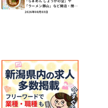
「らぁめん しょうがの空」や
「ラーメン豚山」など開店・閉店
の注目記事をランキングでご紹介
2026年08月03日
♪