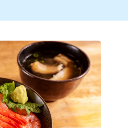
ト
区
大会
新潟市北区
季節・期間限定
入場無料
新潟市南区
住宅展示場
カフェ
新潟市江南区
完成見学会
居酒屋・バー
学生スポーツ
新潟市秋葉区
焼肉
パスタ
ア
新潟市 チラシ
長岡・見附 チラシ
上越・妙高・糸魚川 チラシ
茂・田上
・町定食
五泉・阿賀野・阿賀
海鮮・鮨
そば・うどん
燕・弥彦
日本酒・新潟清酒
長岡・見附
小千谷
ワイン
ール
周年祭・感謝祭セール
年末・初売りセール
川
送迎会