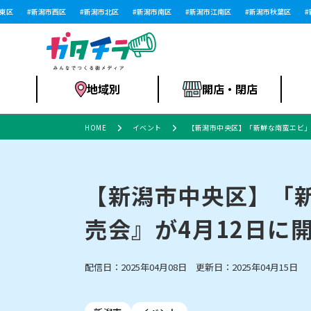
新潟市西区
新潟市北区
新潟市南区
新潟市江南区
新潟市秋葉区
新潟
地域別
開店・閉店
HOME
イベント
【新潟市中央区】「新鮮な南蛮エビ」
食品スーパー・コ
新潟市
開店
ラーメン
体験・販売
施設・ショップ
特売セール
ンビニ
【新潟市中央区】「
売会』が4月12日に
リニューアル・移転
習い事・塾
セツコママ
アパレル・雑貨
ランキング
休業
新潟人
開店まと
フィッ
ファッション
佐渡
スイーツ
スポーツ
上越市・閉店
スキー場
リユース・買取
ラーメン・開店
病院・ク
ラー
配信日：2025年04月08日 更新日：2025年04月15日
リバーサイド千秋
パティオPATIO
インテリア・雑貨
外食・テイクアウト