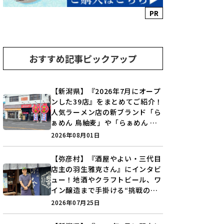
PR
おすすめ記事ピックアップ
【新潟県】『2026年7月にオープ
ンした39店』をまとめてご紹介！
人気ラーメン店の新ブランド「ら
ぁめん 鳥紬麦」や「らぁめん し
ょうがの空」など盛りだくさん♪
2026年08月01日
【弥彦村】『酒屋やよい・三代目
店主の羽生雅克さん』にインタビ
ュー！地酒やクラフトビール、ワ
イン醸造まで手掛ける“挑戦の歴
史”に迫る♪
2026年07月25日