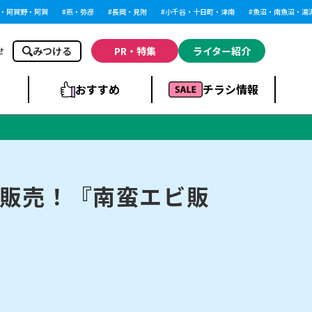
賀野・阿賀
燕・弥彦
長岡・見附
小千谷・十日町・津南
魚沼・南魚沼・湯沢
みつける
PR・特集
ライター紹介
せ
おすすめ
チラシ情報
ドラッグストア・ホ
ライブ・コンサー
ームセンター
上越
洋食
ト
販売！『南蛮エビ販
まとめ
族館
長岡市・閉店
リラクゼーション・整体
ラーメンまとめ
上越市・開店
飲食店まとめ
スBP
新潟伊勢丹
ピア万代
冠婚葬祭
習い事・塾
通販・EC