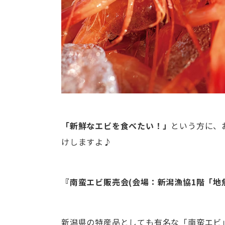
「新鮮なエビを食べたい！」
という方に、
けしますよ♪
『南蛮エビ販売会(会場：新潟漁協1階「地
新潟県の特産品としても有名な「南蛮エビ