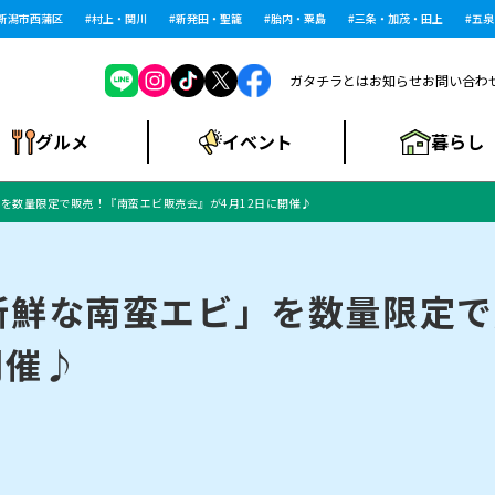
市西蒲区
村上・関川
新発田・聖籠
胎内・粟島
三条・加茂・田上
五泉・阿
ガタチラとは
お知らせ
お問い合わ
暮らし
グルメ
イベント
を数量限定で販売！『南蛮エビ販売会』が4月12日に開催♪
ショッピングモー
戸建住宅・マンショ
住宅メーカー・工
食品メーカー・県
特集・まとめ記
ル・大型施設
ン・土地
下越
閉店
現地レポート
祭り・伝統行事
インタビュー
中越
和食
趣味・展示会
務店
産品
事
新鮮な南蛮エビ」を数量限定で
開催♪
にいがた酒の陣・新
め
トネス・ジム
キャンペーン
閉店まとめ
開店まとめ
観光スポット
新潟市・開店
閉店まとめ
温泉・入浴
新潟市・閉店
人気記事まとめ
ホテル
長岡市・開店
旅館
定食
水
生活サービス
潟酒月
ランチ
リニック
メン・閉店
イオンモール
ラブラ万代・ラブラ2
ビルボードプレイ
新車・中古車・カー用品
旅行・レジャー
家電・携帯電話