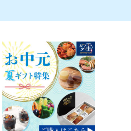
ルビレックス
新潟市西蒲区
パン・ベーカリー
村上・関川
タレカツ・豚カツ
注目 チラシ
週末セール
・十日町・津南
・クラフトビール
魚沼・南魚沼・湯沢
ケーキ・パフェ