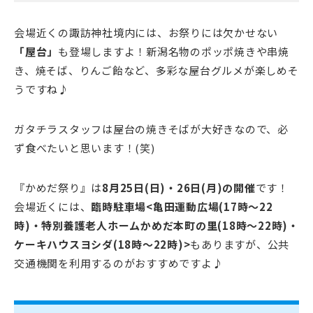
会場近くの諏訪神社境内には、お祭りには欠かせない
「屋台」
も登場しますよ！新潟名物のポッポ焼きや串焼
き、焼そば、りんご飴など、多彩な屋台グルメが楽しめそ
うですね♪
ガタチラスタッフは屋台の焼きそばが大好きなので、必
ず食べたいと思います！(笑)
『かめだ祭り』は
8月25日(日)・26日(月)の開催
です！
会場近くには、
臨時駐車場<亀田運動広場(17時～22
時)・特別養護老人ホームかめだ本町の里(18時～22時)・
ケーキハウスヨシダ(18時～22時)>
もありますが、公共
交通機関を利用するのがおすすめですよ♪