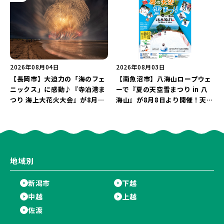
2026年08月04日
2026年08月03日
【長岡市】大迫力の「海のフェ
【南魚沼市】八海山ロープウェ
ニックス」に感動♪『寺泊港ま
ーで『夏の天空雪まつり in 八
つり 海上大花火大会』が8月7
海山』が8月8日より開催！天然
日に開催！海と夜空を彩る“約
雪を使った「そり遊びゲレン
5,000発の花火”を楽しもう♪
デ」が登場♪
地域別
新潟市
下越
中越
上越
佐渡