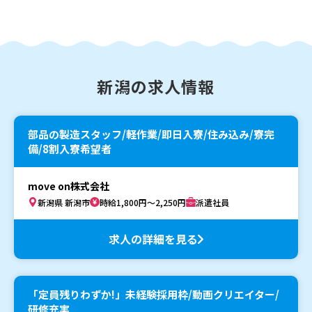
新潟の求人情報
部品の製造スタッフ/軽作業/即日入寮/住み込み/寮完
備/8割入寮希望者
move on株式会社
新潟県 新潟市
時給1,800円～2,250円
派遣社員
求人の詳細を見る
「定員残りわずか!」未経験採用枠/動画クリエイター/
研修充実