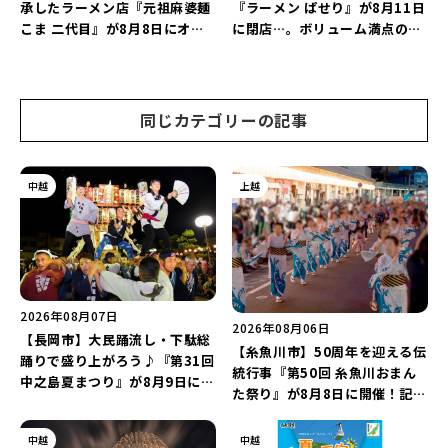
承したラーメン店『元祖麻婆麺
『ラーメン ぱせり』が8月11日
こま 二代目』が8月8日にオー
に閉店…。ボリューム満点の名
プン！多くのファンに親しまれ
店が幕を閉じる。
た「麻婆麺」を復刻♪
同じカテゴリーの記事
中越
上越
2026年08月07日
2026年08月06日
【長岡市】大民踊流し・下駄総
【糸魚川市】50周年を迎える伝
踊りで盛り上がろう♪『第31回
統行事『第50回 糸魚川おまん
中之島夏まつり』が8月9日に開
た祭り』が8月8日に開催！記念
催！“新潟アルビレックスBB選
企画の新潟プロレス＆東京力車
手”のシュート対決は必見♪
を楽しもう♪
中越
中越