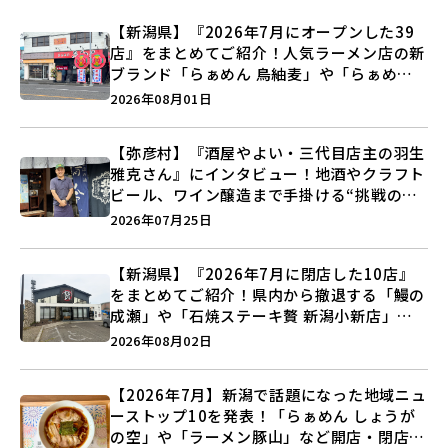
【新潟県】『2026年7月にオープンした39
店』をまとめてご紹介！人気ラーメン店の新
ブランド「らぁめん 鳥紬麦」や「らぁめん
しょうがの空」など盛りだくさん♪
2026年08月01日
【弥彦村】『酒屋やよい・三代目店主の羽生
雅克さん』にインタビュー！地酒やクラフト
ビール、ワイン醸造まで手掛ける“挑戦の歴
史”に迫る♪
2026年07月25日
【新潟県】『2026年7月に閉店した10店』
をまとめてご紹介！県内から撤退する「鰻の
成瀬」や「石焼ステーキ贅 新潟小新店」が
営業に幕…。
2026年08月02日
【2026年7月】新潟で話題になった地域ニュ
ーストップ10を発表！「らぁめん しょうが
の空」や「ラーメン豚山」など開店・閉店の