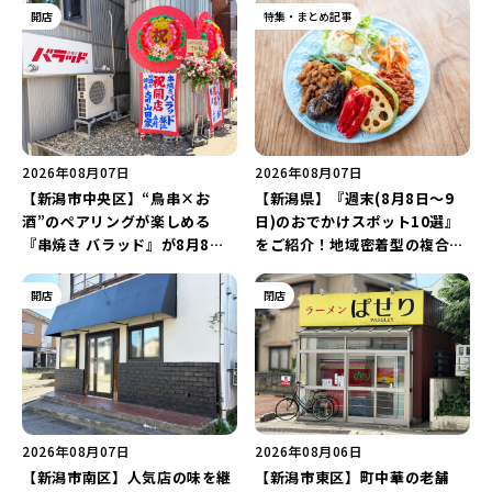
開店
特集・まとめ記事
2026年08月07日
2026年08月07日
【新潟市中央区】“鳥串×お
【新潟県】『週末(8月8日～9
酒”のペアリングが楽しめる
日)のおでかけスポット10選』
『串焼き バラッド』が8月8日
をご紹介！地域密着型の複合施
にオープン！厳選した地酒もラ
設「めぐり舎」や「シーナシー
インアップ♪
ナ丸大新潟のサマーフェスタ
開店
閉店
2026」がおすすめ♪
2026年08月07日
2026年08月06日
【新潟市南区】人気店の味を継
【新潟市東区】町中華の老舗