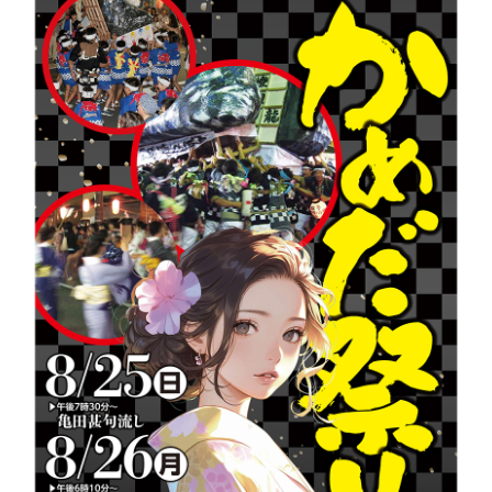
新潟市南区
カフェ
住宅展示場
居酒屋・バー
新潟市江南区
完成見学会
焼肉
学生スポーツ
新潟市秋葉区
パスタ
アルビレックス
新潟市西蒲区
ビルボードプレイスBP
新潟伊勢丹
ピア万代
官公庁・自治体
新潟市 チラシ
長岡・見附 チラシ
村上・関川
パン・ベーカリー
新発田・聖籠
タレカツ・豚カツ
胎内・粟島
デカ盛り・大盛り
リバーサイド千秋
パティオPATIO
上越・妙高・糸魚川 チラシ
注目 チラシ
週末セール
三条・加茂・田上
旨辛・激辛
定食・町定食
五泉・阿賀野・阿賀
海鮮・鮨
燕・弥彦
そば・うどん
火曜セール
オープン・リニューアルセール
長岡・見附
日本酒・新潟清酒
小千谷・十日町・津南
ワイン・クラフトビール
魚沼・南魚沼・湯沢
周年祭・感謝祭セール
年末・初売りセール
柏崎・刈羽・出雲崎
ケーキ・パフェ
ビアガーデン・暑気払い
上越・妙高・糸魚川
忘新年会・歓送迎会