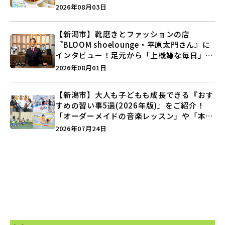
注目記事をランキングでご紹介♪
2026年08月03日
【新潟市】靴磨きとファッションの店
『BLOOM shoelounge・平原太門さん』に
インタビュー！足元から「上機嫌な毎日」を
つくる装いの提案とは？
2026年08月01日
【新潟市】大人も子どもも成長できる『おす
すめの習い事5選(2026年版)』をご紹介！
「オーダーメイドの音楽レッスン」や「本格
キックボクシング」で新しい自分を見つけよ
2026年07月24日
う♪