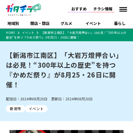
おすすめ
チラシ情報
地域別
開店・閉店
グルメ
イベント
暮らし
HOME
イベント
【新潟市江南区】「大岩万燈押合い」は必見！“300年以上の
歴史”を持つ『かめだ祭り』が8月25・26日に開催！
食品スーパー・コンビ
戸建住宅・マンショ
特売セール
インタビュー
ニ
ン・土地
住宅メーカー・工務
【新潟市江南区】「大岩万燈押合い」
新潟市
開店
ラーメン
体験・販売
施設・ショップ
下越
閉店
現地レポート
祭り・伝統行事
店
は必見！“300年以上の歴史”を持つ
ショッピングモール・
ドラッグストア・ホーム
特集・まとめ記事
大型施設
センター
『かめだ祭り』が8月25・26日に開
食品メーカー・県産
リニューアル・移転
休業
開店まとめ
閉店まとめ
中越
和食
趣味・展示会
上越
洋食
ライブ・コンサート
品
催！
新潟市・開店
新潟市・閉店
長岡市・開店
セツコママ
ランキング
新潟人
キャンペーン
ファッション
生活サービス
長岡市・閉店
上越市・開店
上越市・閉店
開店まとめ
閉店まとめ
人気記事まとめ
定食まとめ
配信日：2024年08月20日 更新日：2024年08月20日
にいがた酒の陣・新潟
習い事・塾
アパレル・雑貨
フィットネス・ジム
佐渡
スイーツ
スポーツ
ランチ
ラーメン・開店
ラーメン・閉店
酒月
ラーメンまとめ
飲食店まとめ
新潟市
イベント
観光スポット
温泉・入浴
ホテル
旅館
水族館
インテリア・雑貨
外食・テイクアウト
リラクゼーション・整体
スキー場
リユース・買取
新車・中古車・カー用品
旅行・レジャー
家電・携帯電話
新潟市中央区
ご当地グルメ
セミナー・講演会
新潟市東区
食べ歩き
子ども向け
テイクアウト
新潟市西区
花火大会
新潟市北区
季節・期間限定
入場無料
病院・クリニック
イオンモール
ラブラ万代・ラブラ2
冠婚葬祭
習い事・塾
通販・EC
イベント
求人