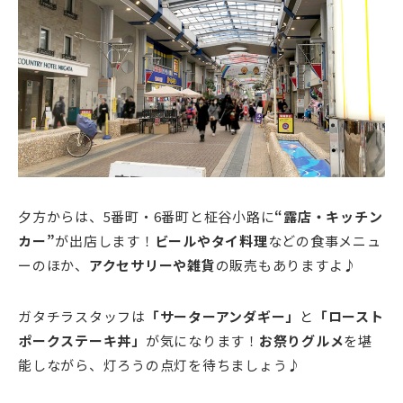
夕方からは、5番町・6番町と柾谷小路に
“露店・キッチン
カー”
が出店します！
ビールやタイ料理
などの食事メニュ
ーのほか、
アクセサリーや雑貨
の販売もありますよ♪
ガタチラスタッフは
「サーターアンダギー」
と
「ロースト
ポークステーキ丼」
が気になります！
お祭りグルメ
を堪
能しながら、灯ろうの点灯を待ちましょう♪