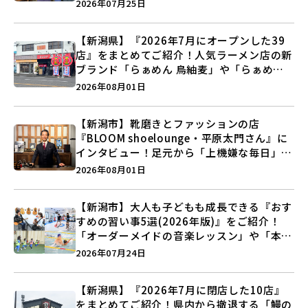
史”に迫る♪
2026年07月25日
【新潟県】『2026年7月にオープンした39
店』をまとめてご紹介！人気ラーメン店の新
ブランド「らぁめん 鳥紬麦」や「らぁめん
しょうがの空」など盛りだくさん♪
2026年08月01日
【新潟市】靴磨きとファッションの店
『BLOOM shoelounge・平原太門さん』に
インタビュー！足元から「上機嫌な毎日」を
つくる装いの提案とは？
2026年08月01日
【新潟市】大人も子どもも成長できる『おす
すめの習い事5選(2026年版)』をご紹介！
「オーダーメイドの音楽レッスン」や「本格
キックボクシング」で新しい自分を見つけよ
2026年07月24日
う♪
【新潟県】『2026年7月に閉店した10店』
をまとめてご紹介！県内から撤退する「鰻の