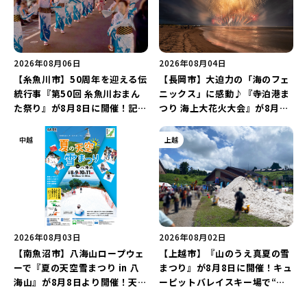
2026年08月06日
2026年08月04日
【糸魚川市】50周年を迎える伝
【長岡市】大迫力の「海のフェ
統行事『第50回 糸魚川おまん
ニックス」に感動♪『寺泊港ま
た祭り』が8月8日に開催！記念
つり 海上大花火大会』が8月7
企画の新潟プロレス＆東京力車
日に開催！海と夜空を彩る“約
を楽しもう♪
5,000発の花火”を楽しもう♪
中越
上越
2026年08月03日
2026年08月02日
【南魚沼市】八海山ロープウェ
【上越市】『山のうえ真夏の雪
ーで『夏の天空雪まつり in 八
まつり』が8月8日に開催！キュ
海山』が8月8日より開催！天然
ーピットバレイスキー場で“真
雪を使った「そり遊びゲレン
夏の雪遊び＆夜の花火大会”を