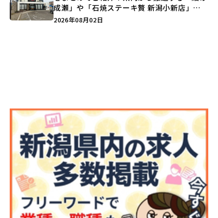
成瀬」や「石焼ステーキ贅 新潟小新店」が
営業に幕…。
2026年08月02日