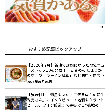
PR
おすすめ記事ピックアップ
【2026年7月】新潟で話題になった地域ニュ
ーストップ10を発表！「らぁめん しょうが
の空」や「ラーメン豚山」など開店・閉店の
注目記事をランキングでご紹介♪
2026年08月03日
【弥彦村】『酒屋やよい・三代目店主の羽生
雅克さん』にインタビュー！地酒やクラフト
ビール、ワイン醸造まで手掛ける“挑戦の歴