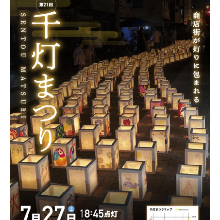
新潟市南区
カフェ
住宅展示場
居酒屋・バー
新潟市江南区
完成見学会
焼肉
学生スポーツ
新潟市秋葉区
パスタ
アルビレックス
新潟市西蒲区
ビルボードプレイスBP
新潟伊勢丹
ピア万代
官公庁・自治体
新潟市 チラシ
長岡・見附 チラシ
村上・関川
パン・ベーカリー
新発田・聖籠
タレカツ・豚カツ
胎内・粟島
デカ盛り・大盛り
リバーサイド千秋
パティオPATIO
上越・妙高・糸魚川 チラシ
注目 チラシ
週末セール
三条・加茂・田上
旨辛・激辛
定食・町定食
五泉・阿賀野・阿賀
海鮮・鮨
燕・弥彦
そば・うどん
火曜セール
オープン・リニューアルセール
長岡・見附
日本酒・新潟清酒
小千谷・十日町・津南
ワイン・クラフトビール
魚沼・南魚沼・湯沢
周年祭・感謝祭セール
年末・初売りセール
柏崎・刈羽・出雲崎
ケーキ・パフェ
ビアガーデン・暑気払い
上越・妙高・糸魚川
忘新年会・歓送迎会