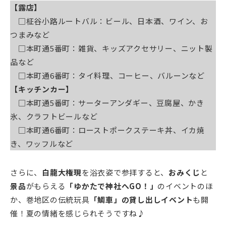
【露店】
□柾谷小路ルートバル：ビール、日本酒、ワイン、お
つまみなど
□本町通5番町：雑貨、キッズアクセサリー、ニット製
品など
□本町通6番町：タイ料理、コーヒー、バルーンなど
【キッチンカー】
□本町通5番町：サーターアンダギー、豆腐屋、かき
氷、クラフトビールなど
□本町通6番町：ローストポークステーキ丼、イカ焼
き、ワッフルなど
さらに、
白龍大権現
を浴衣姿で参拝すると、
おみくじ
と
景品
がもらえる
「ゆかたで神社へGO！」
のイベントのほ
か、巻地区の伝統玩具
「鯛車」の貸し出しイベント
も開
催！夏の情緒を感じられそうですね♪