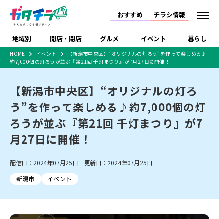
おすすめ
チラシ情報
地域別
開店・閉店
グルメ
イベント
暮らし
HOME
イベント
【新潟市中央区】“オリジナルの灯ろう”を作って楽しめる♪
約7,000個の灯ろうが並ぶ『第21回 千灯まつり』が7月27日に開催！
食品スーパー・コンビ
戸建住宅・マンショ
特売セール
インタビュー
ニ
ン・土地
住宅メーカー・工務
【新潟市中央区】“オリジナルの灯ろ
新潟市
開店
ラーメン
体験・販売
施設・ショップ
下越
閉店
現地レポート
祭り・伝統行事
店
う”を作って楽しめる♪約7,000個の灯
ショッピングモール・
ドラッグストア・ホーム
特集・まとめ記事
大型施設
センター
ろうが並ぶ『第21回 千灯まつり』が7
食品メーカー・県産
リニューアル・移転
休業
開店まとめ
閉店まとめ
中越
和食
趣味・展示会
上越
洋食
ライブ・コンサート
品
月27日に開催！
新潟市・開店
新潟市・閉店
長岡市・開店
セツコママ
ランキング
新潟人
キャンペーン
ファッション
生活サービス
長岡市・閉店
上越市・開店
上越市・閉店
開店まとめ
閉店まとめ
人気記事まとめ
定食まとめ
配信日：2024年07月25日 更新日：2024年07月25日
にいがた酒の陣・新潟
習い事・塾
アパレル・雑貨
フィットネス・ジム
佐渡
スイーツ
スポーツ
ランチ
ラーメン・開店
ラーメン・閉店
酒月
ラーメンまとめ
飲食店まとめ
新潟市
イベント
観光スポット
温泉・入浴
ホテル
旅館
水族館
インテリア・雑貨
外食・テイクアウト
リラクゼーション・整体
スキー場
リユース・買取
新車・中古車・カー用品
旅行・レジャー
家電・携帯電話
新潟市中央区
ご当地グルメ
セミナー・講演会
新潟市東区
食べ歩き
子ども向け
テイクアウト
新潟市西区
花火大会
新潟市北区
季節・期間限定
入場無料
病院・クリニック
イオンモール
ラブラ万代・ラブラ2
冠婚葬祭
習い事・塾
通販・EC
イベント
求人