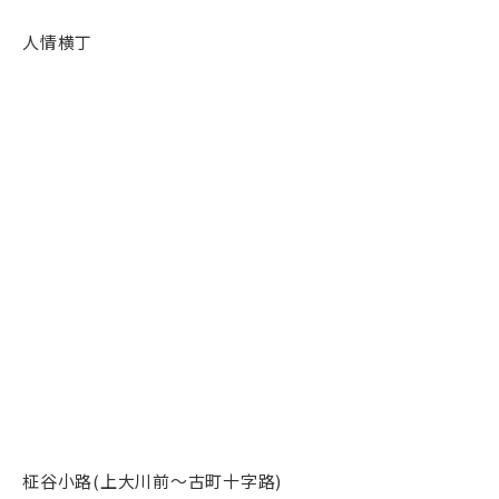
人情横丁
柾谷小路(上大川前〜古町十字路)