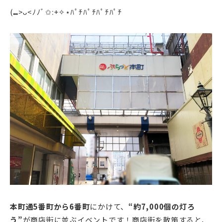
(⑉>ᴗ<ﾉﾉﾞ✩:+✧︎⋆ﾊﾟﾁﾊﾟﾁﾊﾟﾁﾊﾟﾁ
本町通5番町から6番町
にかけて、
“約7,000個の灯ろ
う”
が商店街に並ぶイベントです！商店街を散策すると、