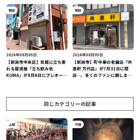
店が幕を閉じる。
にオープン！軽井沢ウエディン
グを万代で相談しよう♪
開店
閉店
2026年08月05日
2026年08月05日
【新潟市中央区】気軽に立ち寄
【新潟市】町中華の老舗店『共
れる居酒屋『立ち飲み処
進軒 万代店』が7月31日に閉
KUMA』が8月6日にプレオープ
店…。多くのファンに親しまれ
ン！“1杯目のドリンクが半
た名店が長年の営業に幕。
額”になるキャンペーンを開催
♪
同じカテゴリーの記事
上越
中越