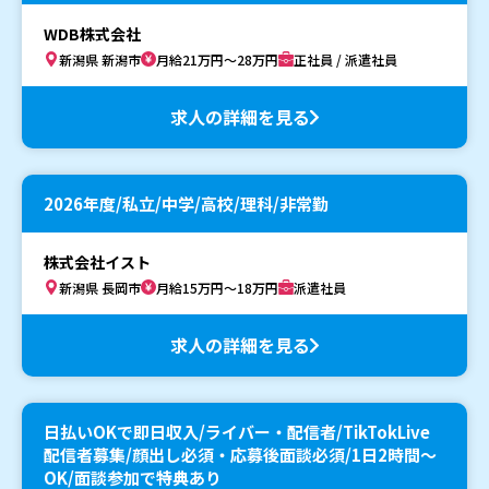
WDB株式会社
新潟県 新潟市
月給21万円～28万円
正社員 / 派遣社員
求人の詳細を見る
2026年度/私立/中学/高校/理科/非常勤
株式会社イスト
新潟県 長岡市
月給15万円～18万円
派遣社員
求人の詳細を見る
日払いOKで即日収入/ライバー・配信者/TikTokLive
配信者募集/顔出し必須・応募後面談必須/1日2時間〜
OK/面談参加で特典あり