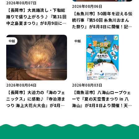
2026年08月07日
2026年08月06日
【長岡市】大民踊流し・下駄総
【糸魚川市】50周年を迎える伝
踊りで盛り上がろう♪『第31回
統行事『第50回 糸魚川おまん
中之島夏まつり』が8月9日に開
た祭り』が8月8日に開催！記念
催！“新潟アルビレックスBB選
企画の新潟プロレス＆東京力車
手”のシュート対決は必見♪
を楽しもう♪
中越
中越
2026年08月04日
2026年08月03日
【長岡市】大迫力の「海のフェ
【南魚沼市】八海山ロープウェ
ニックス」に感動♪『寺泊港ま
ーで『夏の天空雪まつり in 八
つり 海上大花火大会』が8月7
海山』が8月8日より開催！天然
日に開催！海と夜空を彩る“約
雪を使った「そり遊びゲレン
5,000発の花火”を楽しもう♪
デ」が登場♪