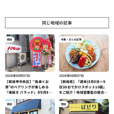
同じ地域の記事
開店
特集・まとめ記事
2026年08月07日
2026年08月07日
【新潟市中央区】“鳥串×お
【新潟県】『週末(8月8日～9
酒”のペアリングが楽しめる
日)のおでかけスポット10選』
『串焼き バラッド』が8月8日
をご紹介！地域密着型の複合施
にオープン！厳選した地酒もラ
設「めぐり舎」や「シーナシー
インアップ♪
ナ丸大新潟のサマーフェスタ
開店
閉店
2026」がおすすめ♪