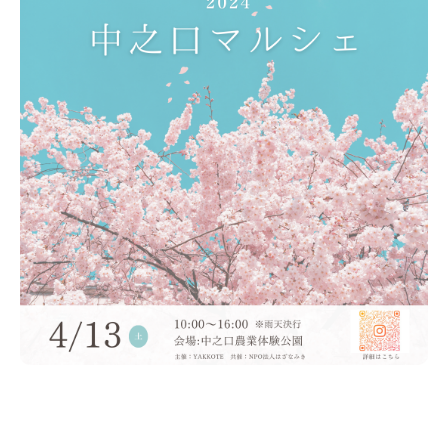
新潟市南区
カフェ
住宅展示場
居酒屋・バー
新潟市江南区
完成見学会
焼肉
学生スポーツ
新潟市秋葉区
パスタ
アルビレックス
新潟市西蒲区
ビルボードプレイスBP
新潟伊勢丹
ピア万代
官公庁・自治体
新潟市 チラシ
長岡・見附 チラシ
村上・関川
パン・ベーカリー
新発田・聖籠
タレカツ・豚カツ
胎内・粟島
デカ盛り・大盛り
リバーサイド千秋
パティオPATIO
上越・妙高・糸魚川 チラシ
注目 チラシ
週末セール
三条・加茂・田上
旨辛・激辛
定食・町定食
五泉・阿賀野・阿賀
海鮮・鮨
燕・弥彦
そば・うどん
火曜セール
オープン・リニューアルセール
長岡・見附
日本酒・新潟清酒
小千谷・十日町・津南
ワイン・クラフトビール
魚沼・南魚沼・湯沢
周年祭・感謝祭セール
年末・初売りセール
柏崎・刈羽・出雲崎
ケーキ・パフェ
ビアガーデン・暑気払い
上越・妙高・糸魚川
忘新年会・歓送迎会