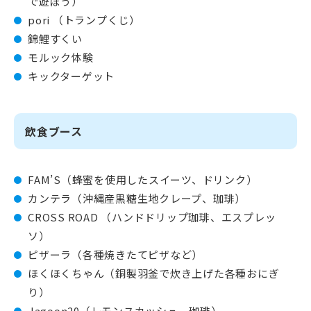
で遊ぼう）
pori （トランプくじ）
錦鯉すくい
モルック体験
キックターゲット
飲食ブース
FAM’S（蜂蜜を使用したスイーツ、ドリンク）
カンテラ（沖縄産黒糖生地クレープ、珈琲）
CROSS ROAD （ハンドドリップ珈琲、エスプレッ
ソ）
ピザーラ（各種焼きたてピザなど）
ほくほくちゃん（銅製羽釜で炊き上げた各種おにぎ
り）
.lagoon20（レモンスカッシュ、珈琲）