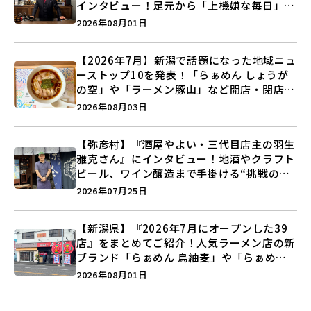
インタビュー！足元から「上機嫌な毎日」を
つくる装いの提案とは？
2026年08月01日
【2026年7月】新潟で話題になった地域ニュ
ーストップ10を発表！「らぁめん しょうが
の空」や「ラーメン豚山」など開店・閉店の
注目記事をランキングでご紹介♪
2026年08月03日
【弥彦村】『酒屋やよい・三代目店主の羽生
雅克さん』にインタビュー！地酒やクラフト
ビール、ワイン醸造まで手掛ける“挑戦の歴
史”に迫る♪
2026年07月25日
【新潟県】『2026年7月にオープンした39
店』をまとめてご紹介！人気ラーメン店の新
ブランド「らぁめん 鳥紬麦」や「らぁめん
しょうがの空」など盛りだくさん♪
2026年08月01日