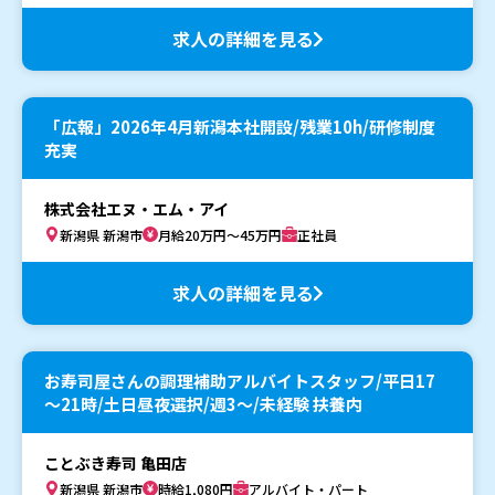
求人の詳細を見る
「広報」2026年4月新潟本社開設/残業10h/研修制度
充実
株式会社エヌ・エム・アイ
新潟県 新潟市
月給20万円～45万円
正社員
求人の詳細を見る
お寿司屋さんの調理補助アルバイトスタッフ/平日17
～21時/土日昼夜選択/週3～/未経験 扶養内
ことぶき寿司 亀田店
新潟県 新潟市
時給1,080円
アルバイト・パート