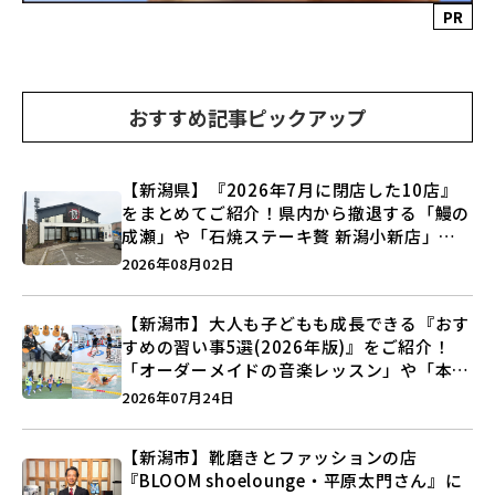
PR
おすすめ記事ピックアップ
【新潟県】『2026年7月に閉店した10店』
をまとめてご紹介！県内から撤退する「鰻の
成瀬」や「石焼ステーキ贅 新潟小新店」が
営業に幕…。
2026年08月02日
【新潟市】大人も子どもも成長できる『おす
すめの習い事5選(2026年版)』をご紹介！
「オーダーメイドの音楽レッスン」や「本格
キックボクシング」で新しい自分を見つけよ
2026年07月24日
う♪
【新潟市】靴磨きとファッションの店
『BLOOM shoelounge・平原太門さん』に