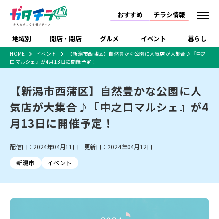
おすすめ
チラシ情報
地域別
開店・閉店
グルメ
イベント
暮らし
HOME
イベント
【新潟市西蒲区】自然豊かな公園に人気店が大集合♪『中之
口マルシェ』が4月13日に開催予定！
食品スーパー・コンビ
戸建住宅・マンショ
特売セール
インタビュー
ニ
ン・土地
住宅メーカー・工務
【新潟市西蒲区】自然豊かな公園に人
新潟市
開店
ラーメン
体験・販売
施設・ショップ
下越
閉店
現地レポート
祭り・伝統行事
店
気店が大集合♪『中之口マルシェ』が4
ショッピングモール・
ドラッグストア・ホーム
特集・まとめ記事
大型施設
センター
月13日に開催予定！
食品メーカー・県産
リニューアル・移転
休業
開店まとめ
閉店まとめ
中越
和食
趣味・展示会
上越
洋食
ライブ・コンサート
品
新潟市・開店
新潟市・閉店
長岡市・開店
配信日：2024年04月11日 更新日：2024年04月12日
セツコママ
ランキング
新潟人
キャンペーン
ファッション
生活サービス
長岡市・閉店
上越市・開店
上越市・閉店
開店まとめ
閉店まとめ
人気記事まとめ
定食まとめ
新潟市
イベント
にいがた酒の陣・新潟
習い事・塾
アパレル・雑貨
フィットネス・ジム
佐渡
スイーツ
スポーツ
ランチ
ラーメン・開店
ラーメン・閉店
酒月
ラーメンまとめ
飲食店まとめ
観光スポット
温泉・入浴
ホテル
旅館
水族館
インテリア・雑貨
外食・テイクアウト
リラクゼーション・整体
スキー場
リユース・買取
新車・中古車・カー用品
旅行・レジャー
家電・携帯電話
新潟市中央区
ご当地グルメ
セミナー・講演会
新潟市東区
食べ歩き
子ども向け
テイクアウト
新潟市西区
花火大会
新潟市北区
季節・期間限定
入場無料
病院・クリニック
イオンモール
ラブラ万代・ラブラ2
冠婚葬祭
習い事・塾
通販・EC
イベント
求人