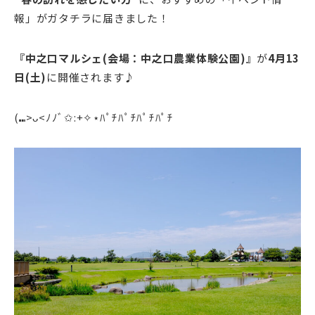
報」がガタチラに届きました！
『中之口マルシェ(会場：中之口農業体験公園)』
が
4月13
日(土)
に開催されます♪
(⑉>ᴗ<ﾉﾉﾞ✩:+✧︎⋆ﾊﾟﾁﾊﾟﾁﾊﾟﾁﾊﾟﾁ