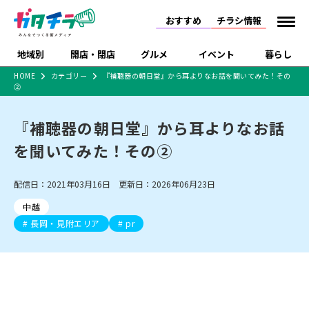
おすすめ
チラシ情報
地域別
開店・閉店
グルメ
イベント
暮らし
HOME
カテゴリー
『補聴器の朝日堂』から耳よりなお話を聞いてみた！その
②
食品スーパー・コンビ
戸建住宅・マンショ
特売セール
インタビュー
ニ
ン・土地
住宅メーカー・工務
『補聴器の朝日堂』から耳よりなお話
新潟市
開店
ラーメン
体験・販売
施設・ショップ
下越
閉店
現地レポート
祭り・伝統行事
店
を聞いてみた！その②
ショッピングモール・
ドラッグストア・ホーム
特集・まとめ記事
大型施設
センター
食品メーカー・県産
リニューアル・移転
休業
開店まとめ
閉店まとめ
中越
和食
趣味・展示会
上越
洋食
ライブ・コンサート
配信日：2021年03月16日 更新日：2026年06月23日
品
新潟市・開店
新潟市・閉店
長岡市・開店
中越
セツコママ
ランキング
新潟人
キャンペーン
ファッション
生活サービス
長岡市・閉店
上越市・開店
上越市・閉店
長岡・見附エリア
pr
開店まとめ
閉店まとめ
人気記事まとめ
定食まとめ
にいがた酒の陣・新潟
習い事・塾
アパレル・雑貨
フィットネス・ジム
佐渡
スイーツ
スポーツ
ランチ
ラーメン・開店
ラーメン・閉店
酒月
ラーメンまとめ
飲食店まとめ
観光スポット
温泉・入浴
ホテル
旅館
水族館
インテリア・雑貨
外食・テイクアウト
リラクゼーション・整体
スキー場
リユース・買取
新車・中古車・カー用品
旅行・レジャー
家電・携帯電話
新潟市中央区
ご当地グルメ
セミナー・講演会
新潟市東区
食べ歩き
子ども向け
テイクアウト
新潟市西区
花火大会
新潟市北区
季節・期間限定
入場無料
病院・クリニック
イオンモール
ラブラ万代・ラブラ2
冠婚葬祭
習い事・塾
通販・EC
イベント
求人