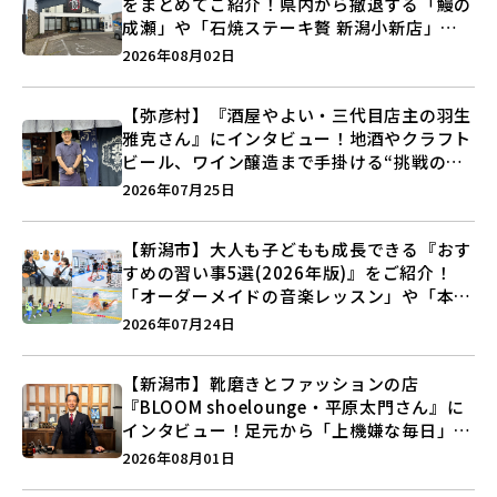
をまとめてご紹介！県内から撤退する「鰻の
成瀬」や「石焼ステーキ贅 新潟小新店」が
営業に幕…。
2026年08月02日
【弥彦村】『酒屋やよい・三代目店主の羽生
雅克さん』にインタビュー！地酒やクラフト
ビール、ワイン醸造まで手掛ける“挑戦の歴
史”に迫る♪
2026年07月25日
【新潟市】大人も子どもも成長できる『おす
すめの習い事5選(2026年版)』をご紹介！
「オーダーメイドの音楽レッスン」や「本格
キックボクシング」で新しい自分を見つけよ
2026年07月24日
う♪
【新潟市】靴磨きとファッションの店
『BLOOM shoelounge・平原太門さん』に
インタビュー！足元から「上機嫌な毎日」を
つくる装いの提案とは？
2026年08月01日