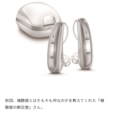
新潟市南区
カフェ
住宅展示場
居酒屋・バー
新潟市江南区
完成見学会
焼肉
学生スポーツ
新潟市秋葉区
パスタ
アルビレックス
新潟市西蒲区
ビルボードプレイスBP
新潟伊勢丹
ピア万代
官公庁・自治体
新潟市 チラシ
長岡・見附 チラシ
村上・関川
パン・ベーカリー
新発田・聖籠
タレカツ・豚カツ
胎内・粟島
デカ盛り・大盛り
リバーサイド千秋
パティオPATIO
上越・妙高・糸魚川 チラシ
注目 チラシ
週末セール
三条・加茂・田上
旨辛・激辛
定食・町定食
五泉・阿賀野・阿賀
海鮮・鮨
燕・弥彦
そば・うどん
火曜セール
オープン・リニューアルセール
長岡・見附
日本酒・新潟清酒
小千谷・十日町・津南
ワイン・クラフトビール
魚沼・南魚沼・湯沢
周年祭・感謝祭セール
年末・初売りセール
柏崎・刈羽・出雲崎
ケーキ・パフェ
ビアガーデン・暑気払い
上越・妙高・糸魚川
忘新年会・歓送迎会
前回、補聴器とはそもそも何なのかを教えてくれた『補
聴器の朝日堂』さん。