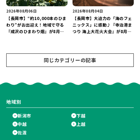
2026年08月06日
2026年08月04日
【長岡市】“約10,000本のひま
【長岡市】大迫力の「海のフェ
わり”がお出迎え！地域で守る
ニックス」に感動♪『寺泊港ま
『成沢のひまわり畑』が8月中
つり 海上大花火大会』が8月7
旬まで見頃♪夏休みは長岡の魅
日に開催！海と夜空を彩る“約
力を満喫しよう！
5,000発の花火”を楽しもう♪
同じカテゴリーの記事
地域別
新潟市
下越
中越
上越
佐渡