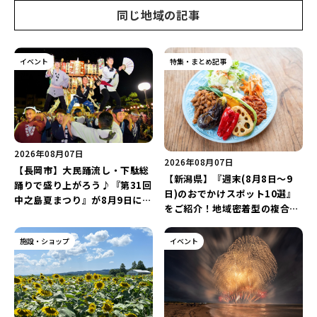
同じ地域の記事
イベント
特集・まとめ記事
2026年08月07日
2026年08月07日
【長岡市】大民踊流し・下駄総
【新潟県】『週末(8月8日～9
踊りで盛り上がろう♪『第31回
日)のおでかけスポット10選』
中之島夏まつり』が8月9日に開
をご紹介！地域密着型の複合施
催！“新潟アルビレックスBB選
設「めぐり舎」や「シーナシー
手”のシュート対決は必見♪
ナ丸大新潟のサマーフェスタ
施設・ショップ
イベント
2026」がおすすめ♪