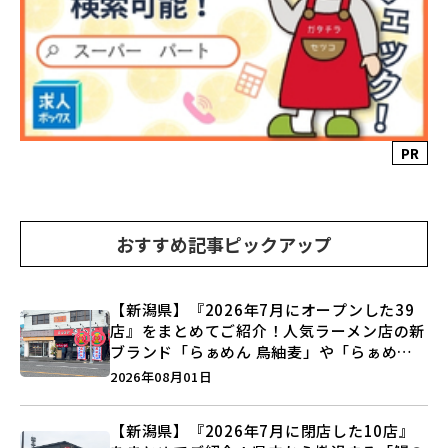
PR
おすすめ記事ピックアップ
【新潟県】『2026年7月にオープンした39
店』をまとめてご紹介！人気ラーメン店の新
ブランド「らぁめん 鳥紬麦」や「らぁめん
しょうがの空」など盛りだくさん♪
2026年08月01日
【新潟県】『2026年7月に閉店した10店』