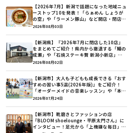
【2026年7月】新潟で話題になった地域ニュ
ーストップ10を発表！「らぁめん しょうが
の空」や「ラーメン豚山」など開店・閉店の
注目記事をランキングでご紹介♪
2026年08月03日
【新潟県】『2026年7月に閉店した10店』
をまとめてご紹介！県内から撤退する「鰻の
成瀬」や「石焼ステーキ贅 新潟小新店」が
営業に幕…。
2026年08月02日
【新潟市】大人も子どもも成長できる『おす
すめの習い事5選(2026年版)』をご紹介！
「オーダーメイドの音楽レッスン」や「本格
キックボクシング」で新しい自分を見つけよ
2026年07月24日
う♪
【新潟市】靴磨きとファッションの店
『BLOOM shoelounge・平原太門さん』に
インタビュー！足元から「上機嫌な毎日」を
つくる装いの提案とは？