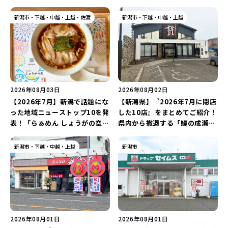
新潟市・下越・中越・上越・佐渡
新潟市・下越・中越・上越
2026年08月03日
2026年08月02日
【2026年7月】新潟で話題にな
【新潟県】『2026年7月に閉店
った地域ニューストップ10を発
した10店』をまとめてご紹介！
表！「らぁめん しょうがの空」
県内から撤退する「鰻の成瀬」
や「ラーメン豚山」など開店・
や「石焼ステーキ贅 新潟小新
閉店の注目記事をランキングで
店」が営業に幕…。
新潟市・下越・中越・上越
新潟市
ご紹介♪
2026年08月01日
2026年08月01日