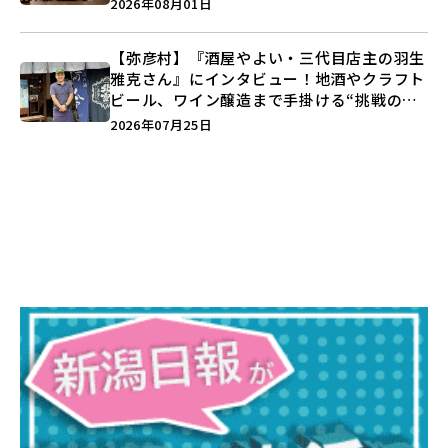
2026年08月01日
【弥彦村】『酒屋やよい・三代目店主の羽生
雅克さん』にインタビュー！地酒やクラフト
ビール、ワイン醸造まで手掛ける“挑戦の歴
史”に迫る♪
2026年07月25日