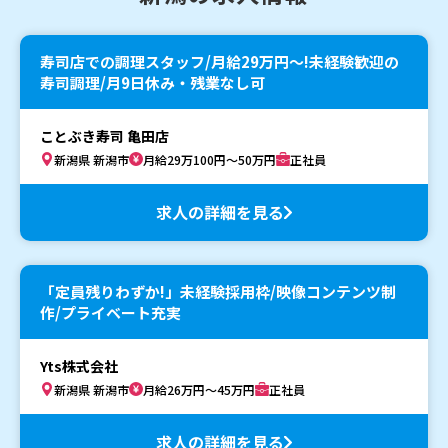
寿司店での調理スタッフ/月給29万円〜!未経験歓迎の
寿司調理/月9日休み・残業なし可
ことぶき寿司 亀田店
新潟県 新潟市
月給29万100円～50万円
正社員
求人の詳細を見る
「定員残りわずか!」未経験採用枠/映像コンテンツ制
作/プライベート充実
Yts株式会社
新潟県 新潟市
月給26万円～45万円
正社員
求人の詳細を見る