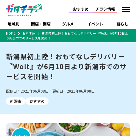
おすすめ
チラシ情報
地域別
開店・閉店
グルメ
イベント
暮らし
HOME
おすすめ
新潟県初上陸！おもてなしデリバリー『Wolt』が6月10日よ
り新潟市でのサービスを開始！
食品スーパー・コンビ
戸建住宅・マンショ
特売セール
インタビュー
ニ
ン・土地
住宅メーカー・工務
新潟県初上陸！おもてなしデリバリー
新潟市
開店
ラーメン
体験・販売
施設・ショップ
下越
閉店
現地レポート
祭り・伝統行事
店
『Wolt』が6月10日より新潟市でのサ
ショッピングモール・
ドラッグストア・ホーム
特集・まとめ記事
大型施設
センター
ービスを開始！
食品メーカー・県産
リニューアル・移転
休業
開店まとめ
閉店まとめ
中越
和食
趣味・展示会
上越
洋食
ライブ・コンサート
品
新潟市・開店
新潟市・閉店
長岡市・開店
配信日：2021年06月08日 更新日：2021年06月08日
セツコママ
ランキング
新潟人
キャンペーン
ファッション
生活サービス
長岡市・閉店
上越市・開店
上越市・閉店
開店まとめ
閉店まとめ
人気記事まとめ
定食まとめ
新潟市
おすすめ
にいがた酒の陣・新潟
習い事・塾
アパレル・雑貨
フィットネス・ジム
佐渡
スイーツ
スポーツ
ランチ
ラーメン・開店
ラーメン・閉店
酒月
ラーメンまとめ
飲食店まとめ
観光スポット
温泉・入浴
ホテル
旅館
水族館
インテリア・雑貨
外食・テイクアウト
リラクゼーション・整体
スキー場
リユース・買取
新車・中古車・カー用品
旅行・レジャー
家電・携帯電話
新潟市中央区
ご当地グルメ
セミナー・講演会
新潟市東区
食べ歩き
子ども向け
テイクアウト
新潟市西区
花火大会
新潟市北区
季節・期間限定
入場無料
病院・クリニック
イオンモール
ラブラ万代・ラブラ2
冠婚葬祭
習い事・塾
通販・EC
イベント
求人