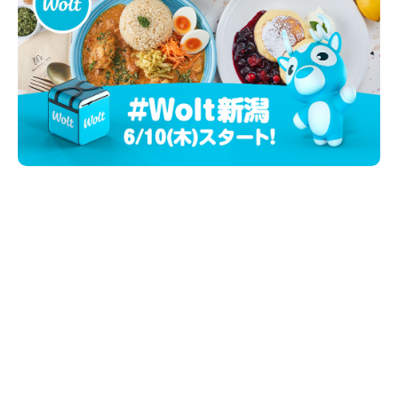
新潟市南区
カフェ
住宅展示場
居酒屋・バー
新潟市江南区
完成見学会
焼肉
学生スポーツ
新潟市秋葉区
パスタ
アルビレックス
新潟市西蒲区
ビルボードプレイスBP
新潟伊勢丹
ピア万代
官公庁・自治体
新潟市 チラシ
長岡・見附 チラシ
村上・関川
パン・ベーカリー
新発田・聖籠
タレカツ・豚カツ
胎内・粟島
デカ盛り・大盛り
リバーサイド千秋
パティオPATIO
上越・妙高・糸魚川 チラシ
注目 チラシ
週末セール
三条・加茂・田上
旨辛・激辛
定食・町定食
五泉・阿賀野・阿賀
海鮮・鮨
燕・弥彦
そば・うどん
火曜セール
オープン・リニューアルセール
長岡・見附
日本酒・新潟清酒
小千谷・十日町・津南
ワイン・クラフトビール
魚沼・南魚沼・湯沢
周年祭・感謝祭セール
年末・初売りセール
柏崎・刈羽・出雲崎
ケーキ・パフェ
ビアガーデン・暑気払い
上越・妙高・糸魚川
忘新年会・歓送迎会