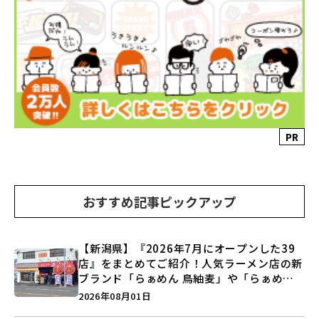
PR
おすすめ記事ピックアップ
【新潟県】『2026年7月にオープンした39
店』をまとめてご紹介！人気ラーメン店の新
ブランド「らぁめん 鳥紬麦」や「らぁめん
しょうがの空」など盛りだくさん♪
2026年08月01日