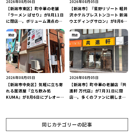
2026年08月06日
2026年08月05日
【新潟市東区】町中華の老舗
【新潟市】『星野リゾート 軽井
『ラーメン ぱせり』が8月11日
沢ホテルブレストンコート 新潟
に閉店…。ボリューム満点の名
ウエディングサロン』が8月6日
店が幕を閉じる。
にオープン！軽井沢ウエディン
グを万代で相談しよう♪
開店
閉店
2026年08月05日
2026年08月05日
【新潟市中央区】気軽に立ち寄
【新潟市】町中華の老舗店『共
れる居酒屋『立ち飲み処
進軒 万代店』が7月31日に閉
KUMA』が8月6日にプレオープ
店…。多くのファンに親しまれ
ン！“1杯目のドリンクが半
た名店が長年の営業に幕。
額”になるキャンペーンを開催
♪
同じカテゴリーの記事