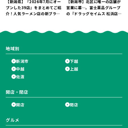
【新潟県】『2026年7月にオー
【新潟市】北区に唯一の店舗が
プンした39店』をまとめてご紹
営業に幕…。富士薬品グループ
介！人気ラーメン店の新ブラン
の『ドラッグセイムス 松浜店』
ド「らぁめん 鳥紬麦」や「らぁ
が8月31日に閉店。30％OFFの
めん しょうがの空」など盛りだ
売り尽くしセールを開催中！
くさん♪
地域別
新潟市
下越
中越
上越
佐渡
開店・閉店
開店
閉店
グルメ