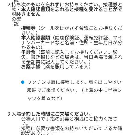
2
持ち
次のものを忘れずにお持ちください。
接種券と
物・
本人確認書類を忘れると接種を受けることがで
服装
きません。
の確
認
接種券
（シールをはがさず台紙ごとお持ちくだ
さい。）
本人確認書類
（健康保険証、運転免許証、マイ
ナンバーカードなど名前・住所・生年月日が分
かるもの）
予診票
（事前に記入してお持ちください。紛
失、書き損じなどの場合は、当日会場で渡され
る予診票に記入してください。）
お薬手帳
（薬を服用している人）
ワクチンは肩に接種します。肩を出しやすい
服装でご来場ください。（上着の中に半袖シ
ャツを着るなど）
3
入場
予約した時間にご来場ください。
会場入口で手指の消毒と検温にご協力くださ
い。
接種に必要な書類をお持ちいただいているか確
認があります。