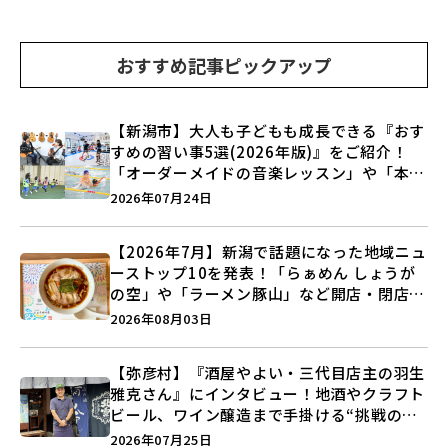
おすすめ記事ピックアップ
【新潟市】大人も子どもも成長できる『おす
すめの習い事5選(2026年版)』をご紹介！
「オーダーメイドの音楽レッスン」や「本格
キックボクシング」で新しい自分を見つけよ
2026年07月24日
う♪
【2026年7月】新潟で話題になった地域ニュ
ーストップ10を発表！「らぁめん しょうが
の空」や「ラーメン豚山」など開店・閉店の
注目記事をランキングでご紹介♪
2026年08月03日
【弥彦村】『酒屋やよい・三代目店主の羽生
雅克さん』にインタビュー！地酒やクラフト
ビール、ワイン醸造まで手掛ける“挑戦の歴
史”に迫る♪
2026年07月25日