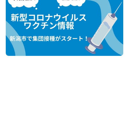
新潟市南区
カフェ
住宅展示場
居酒屋・バー
新潟市江南区
完成見学会
焼肉
学生スポーツ
新潟市秋葉区
パスタ
アルビレックス
新潟市西蒲区
ビルボードプレイスBP
新潟伊勢丹
ピア万代
官公庁・自治体
新潟市 チラシ
長岡・見附 チラシ
村上・関川
パン・ベーカリー
新発田・聖籠
タレカツ・豚カツ
胎内・粟島
デカ盛り・大盛り
リバーサイド千秋
パティオPATIO
上越・妙高・糸魚川 チラシ
注目 チラシ
週末セール
三条・加茂・田上
旨辛・激辛
定食・町定食
五泉・阿賀野・阿賀
海鮮・鮨
燕・弥彦
そば・うどん
火曜セール
オープン・リニューアルセール
長岡・見附
日本酒・新潟清酒
小千谷・十日町・津南
ワイン・クラフトビール
魚沼・南魚沼・湯沢
周年祭・感謝祭セール
年末・初売りセール
柏崎・刈羽・出雲崎
ケーキ・パフェ
ビアガーデン・暑気払い
上越・妙高・糸魚川
忘新年会・歓送迎会