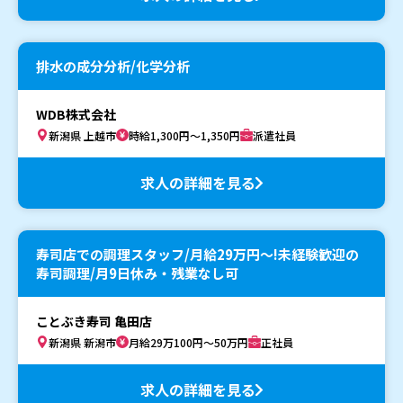
排水の成分分析/化学分析
WDB株式会社
新潟県 上越市
時給1,300円～1,350円
派遣社員
求人の詳細を見る
寿司店での調理スタッフ/月給29万円〜!未経験歓迎の
寿司調理/月9日休み・残業なし可
ことぶき寿司 亀田店
新潟県 新潟市
月給29万100円～50万円
正社員
求人の詳細を見る