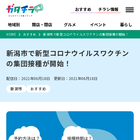
おすすめ
チラシ情報
地域別
開店・閉店
グルメ
イベント
暮らし
HOME
おすすめ
新潟市で新型コロナウイルスワクチンの集団接種が開始！
食品スーパー・コンビ
戸建住宅・マンショ
特売セール
インタビュー
ニ
ン・土地
新潟市で新型コロナウイルスワクチン
住宅メーカー・工務
新潟市
開店
ラーメン
体験・販売
施設・ショップ
下越
閉店
現地レポート
祭り・伝統行事
店
の集団接種が開始！
ショッピングモール・
ドラッグストア・ホーム
特集・まとめ記事
大型施設
センター
配信日：2021年06月18日 更新日：2021年06月18日
食品メーカー・県産
リニューアル・移転
休業
開店まとめ
閉店まとめ
中越
和食
趣味・展示会
上越
洋食
ライブ・コンサート
品
新潟市
おすすめ
新潟市・開店
新潟市・閉店
長岡市・開店
セツコママ
ランキング
新潟人
キャンペーン
ファッション
生活サービス
長岡市・閉店
上越市・開店
上越市・閉店
開店まとめ
閉店まとめ
人気記事まとめ
定食まとめ
にいがた酒の陣・新潟
習い事・塾
アパレル・雑貨
フィットネス・ジム
佐渡
スイーツ
スポーツ
ランチ
ラーメン・開店
ラーメン・閉店
酒月
ラーメンまとめ
飲食店まとめ
観光スポット
温泉・入浴
ホテル
旅館
水族館
インテリア・雑貨
外食・テイクアウト
リラクゼーション・整体
スキー場
リユース・買取
新車・中古車・カー用品
旅行・レジャー
家電・携帯電話
新潟市中央区
ご当地グルメ
セミナー・講演会
新潟市東区
食べ歩き
子ども向け
テイクアウト
新潟市西区
花火大会
新潟市北区
季節・期間限定
入場無料
病院・クリニック
イオンモール
ラブラ万代・ラブラ2
冠婚葬祭
習い事・塾
通販・EC
イベント
求人