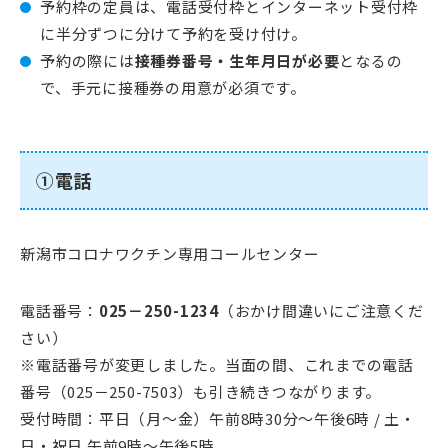
予約枠の定員は、電話受付枠とインターネット受付枠
に半分ずつに分けて予約を受け付け。
予約の際には
接種券番号・生年月日が必要
となるの
で、手元に接種券の用意が必須です。
①電話
新潟市コロナワクチン専用コールセンター
電話番号：
025－250-1234
（おかけ間違いにご注意くだ
さい）
※電話番号が変更しました。当面の間、これまでの電話
番号（025－250-7503）も引き続きつながります。
受付時間：平日（月～金）午前8時30分～午後6時 / 土・
日・祝日 午前9時～午後5時