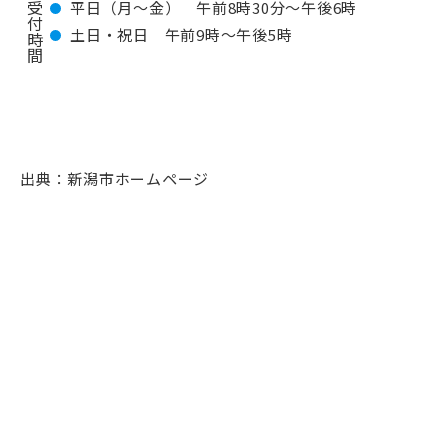
受
平日（月～金） 午前8時30分～午後6時
付
土日・祝日 午前9時～午後5時
時
間
出典：新潟市ホームページ