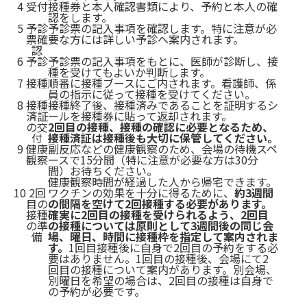
4
受付
接種券と本人確認書類により、予約と本人の確
認をします。
5
予診
予診票の記入事項を確認します。特に注意が必
票確
要な方には詳しい予診へ案内されます。
認
6
予診
予診票の記入事項をもとに、医師が診断し、接
種を受けてもよいか判断します。
7
接種
順番に接種ブースにご内されます。看護師、係
員の指示に従って接種を受けてください。
8
接種
接種終了後、接種済みであることを証明するシ
済証
ールを接種券に貼って返却されます。
の交
2回目の接種、接種の確認に必要となるため、
付
接種済証は接種後も大切に保管してください。
9
健康
副反応などの健康観察のため、会場の待機スペ
観察
ースで15分間（特に注意が必要な方は30分
間）お待ちください。
健康観察時間が経過した人から帰宅できます。
10
2回
ワクチンの効果を十分に得るために、
約3週間
目の
の間隔を空けて2回接種する必要があります。
接種
確実に2回目の接種を受けられるよう、2回目
の準
の接種については原則として3週間後の同じ会
備
場、曜日、時間に接種枠を指定して案内されま
す。
1回目接種後に自身で2回目の予約をする必
要はありません。1回目の接種後、会場にて2
回目の接種について案内があります。別会場、
別曜日を希望の場合は、2回目の接種は自身で
の予約が必要です。