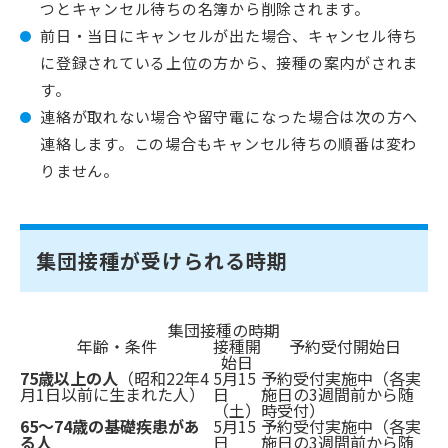
つとキャンセル待ちの名簿から削除されます。
前日・当日にキャンセルが出た場合、キャンセル待ち
に登録されている上位の方から、接種の案内がされま
す。
連絡が取れない場合や留守電になった場合は次の方へ
連絡します。この場合もキャンセル待ちの順番は変わ
りません。
集団接種が受けられる時期
集団接種の時期
年齢・条件
接種開
予約受付開始日
始日
75歳以上の人
（昭和22年4
5月15
予約受付実施中（各実
月1日以前に生まれた人）
日
施日の3週間前から随
（土）
時受付）
65～74歳の基礎疾患があ
5月15
予約受付実施中（各実
る人
日
施日の3週間前から随