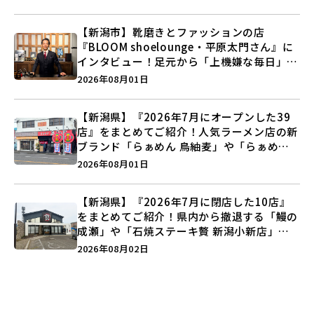
【新潟市】靴磨きとファッションの店
『BLOOM shoelounge・平原太門さん』に
インタビュー！足元から「上機嫌な毎日」を
つくる装いの提案とは？
2026年08月01日
【新潟県】『2026年7月にオープンした39
店』をまとめてご紹介！人気ラーメン店の新
ブランド「らぁめん 鳥紬麦」や「らぁめん
しょうがの空」など盛りだくさん♪
2026年08月01日
【新潟県】『2026年7月に閉店した10店』
をまとめてご紹介！県内から撤退する「鰻の
成瀬」や「石焼ステーキ贅 新潟小新店」が
営業に幕…。
2026年08月02日