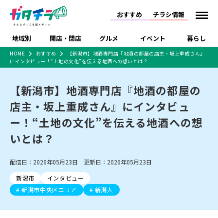
おすすめ
チラシ情報
地域別
開店・閉店
グルメ
イベント
暮らし
HOME
おすすめ
【新潟市】地酒専門店『地酒の都屋の店主・坂上重成さん』
にインタビュー！“土地の文化”を伝える地酒への想いとは？
食品スーパー・コンビ
戸建住宅・マンショ
特売セール
インタビュー
ニ
ン・土地
住宅メーカー・工務
【新潟市】地酒専門店『地酒の都屋の
新潟市
開店
ラーメン
体験・販売
施設・ショップ
下越
閉店
現地レポート
祭り・伝統行事
店
店主・坂上重成さん』にインタビュ
ショッピングモール・
ドラッグストア・ホーム
特集・まとめ記事
大型施設
センター
ー！“土地の文化”を伝える地酒への想
食品メーカー・県産
リニューアル・移転
休業
開店まとめ
閉店まとめ
中越
和食
趣味・展示会
上越
洋食
ライブ・コンサート
品
いとは？
新潟市・開店
新潟市・閉店
長岡市・開店
セツコママ
ランキング
新潟人
キャンペーン
ファッション
生活サービス
長岡市・閉店
上越市・開店
上越市・閉店
開店まとめ
閉店まとめ
人気記事まとめ
定食まとめ
配信日：2026年05月23日 更新日：2026年05月23日
にいがた酒の陣・新潟
習い事・塾
アパレル・雑貨
フィットネス・ジム
佐渡
スイーツ
スポーツ
ランチ
ラーメン・開店
ラーメン・閉店
酒月
ラーメンまとめ
飲食店まとめ
新潟市
インタビュー
観光スポット
温泉・入浴
ホテル
旅館
水族館
インテリア・雑貨
外食・テイクアウト
新潟市中央区エリア
新潟人
リラクゼーション・整体
スキー場
リユース・買取
新車・中古車・カー用品
旅行・レジャー
家電・携帯電話
新潟市中央区
ご当地グルメ
セミナー・講演会
新潟市東区
食べ歩き
子ども向け
テイクアウト
新潟市西区
花火大会
新潟市北区
季節・期間限定
入場無料
病院・クリニック
イオンモール
ラブラ万代・ラブラ2
冠婚葬祭
習い事・塾
通販・EC
イベント
求人