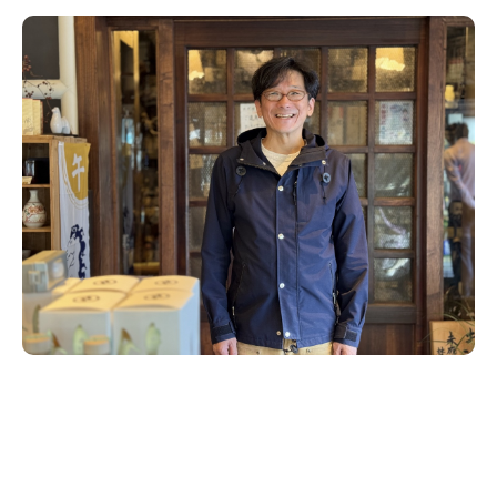
新潟市南区
カフェ
住宅展示場
居酒屋・バー
新潟市江南区
完成見学会
焼肉
学生スポーツ
新潟市秋葉区
パスタ
アルビレックス
新潟市西蒲区
ビルボードプレイスBP
新潟伊勢丹
ピア万代
官公庁・自治体
新潟市 チラシ
長岡・見附 チラシ
村上・関川
パン・ベーカリー
新発田・聖籠
タレカツ・豚カツ
胎内・粟島
デカ盛り・大盛り
リバーサイド千秋
パティオPATIO
上越・妙高・糸魚川 チラシ
注目 チラシ
週末セール
三条・加茂・田上
旨辛・激辛
定食・町定食
五泉・阿賀野・阿賀
海鮮・鮨
燕・弥彦
そば・うどん
火曜セール
オープン・リニューアルセール
長岡・見附
日本酒・新潟清酒
小千谷・十日町・津南
ワイン・クラフトビール
魚沼・南魚沼・湯沢
周年祭・感謝祭セール
年末・初売りセール
柏崎・刈羽・出雲崎
ケーキ・パフェ
ビアガーデン・暑気払い
上越・妙高・糸魚川
忘新年会・歓送迎会