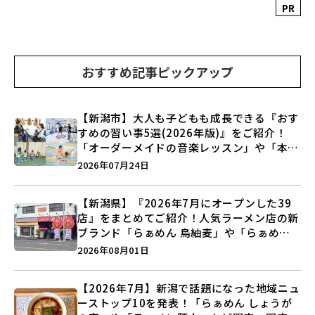
PR
おすすめ記事ピックアップ
【新潟市】大人も子どもも成長できる『おす
すめの習い事5選(2026年版)』をご紹介！
「オーダーメイドの音楽レッスン」や「本格
キックボクシング」で新しい自分を見つけよ
2026年07月24日
う♪
【新潟県】『2026年7月にオープンした39
店』をまとめてご紹介！人気ラーメン店の新
ブランド「らぁめん 鳥紬麦」や「らぁめん
しょうがの空」など盛りだくさん♪
2026年08月01日
【2026年7月】新潟で話題になった地域ニュ
ーストップ10を発表！「らぁめん しょうが