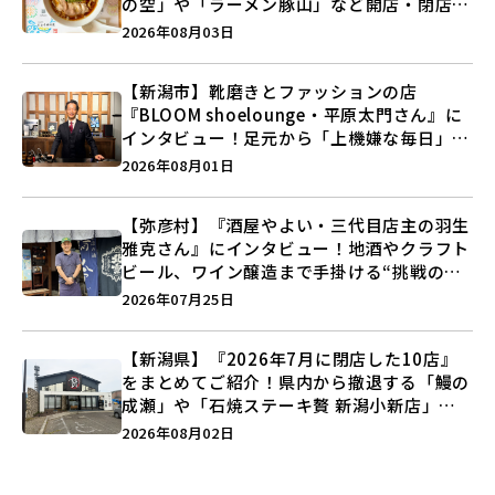
の空」や「ラーメン豚山」など開店・閉店の
注目記事をランキングでご紹介♪
2026年08月03日
【新潟市】靴磨きとファッションの店
『BLOOM shoelounge・平原太門さん』に
インタビュー！足元から「上機嫌な毎日」を
つくる装いの提案とは？
2026年08月01日
【弥彦村】『酒屋やよい・三代目店主の羽生
雅克さん』にインタビュー！地酒やクラフト
ビール、ワイン醸造まで手掛ける“挑戦の歴
史”に迫る♪
2026年07月25日
【新潟県】『2026年7月に閉店した10店』
をまとめてご紹介！県内から撤退する「鰻の
成瀬」や「石焼ステーキ贅 新潟小新店」が
営業に幕…。
2026年08月02日