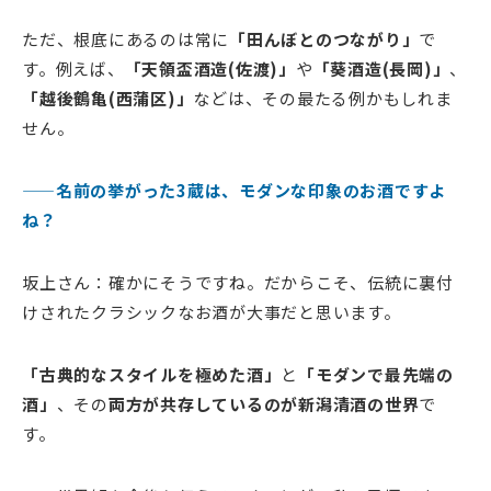
ただ、根底にあるのは常に
「田んぼとのつながり」
で
す。例えば、
「天領盃酒造(佐渡)」
や
「葵酒造(長岡)」
、
「越後鶴亀(西蒲区)」
などは、その最たる例かもしれま
せん。
——名前の挙がった3蔵は、モダンな印象のお酒ですよ
ね？
坂上さん：確かにそうですね。だからこそ、伝統に裏付
けされたクラシックなお酒が大事だと思います。
「古典的なスタイルを極めた酒」
と
「モダンで最先端の
酒」
、その
両方が共存しているのが新潟清酒の世界
で
す。