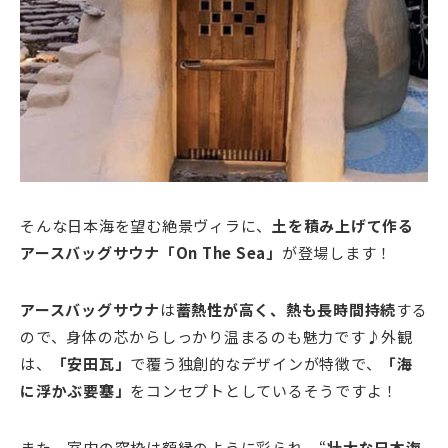
そんな日本海を望む絶景ヴィラに、
土を積み上げて作る
アースバッグサウナ「On The Sea」
が登場します！
アースバッグサウナ
は
蓄熱性が高く、熱も長時間持続
する
ので、身体の芯からしっかり温まるのも魅力です♪外観
は、
「安田瓦」
で覆う独創的なデザインが特徴で、
「海
に浮かぶ要塞」
をコンセプトとしているそうですよ！
また、室内の窓枠は額縁のように彩られ、“
壮大な日本海