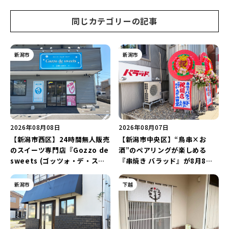
2026」がおすすめ♪
同じカテゴリーの記事
新潟市
新潟市
2026年08月08日
2026年08月07日
【新潟市西区】24時間無人販売
【新潟市中央区】“鳥串×お
のスイーツ専門店『Gozzo de
酒”のペアリングが楽しめる
sweets (ゴッツォ・デ・スイ
『串焼き バラッド』が8月8日
ーツ) 新潟本店』が8月9日に閉
にオープン！厳選した地酒もラ
店…。一部商品は姉妹店で販売
インアップ♪
新潟市
下越
継続！