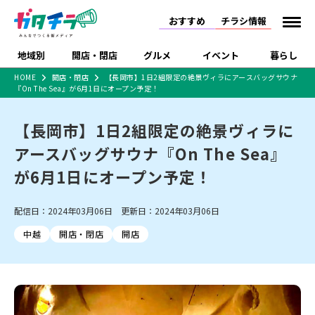
おすすめ
チラシ情報
地域別
開店・閉店
グルメ
イベント
暮らし
HOME
開店・閉店
【長岡市】1日2組限定の絶景ヴィラにアースバッグサウナ
『On The Sea』が6月1日にオープン予定！
食品スーパー・コンビ
戸建住宅・マンショ
特売セール
インタビュー
ニ
ン・土地
住宅メーカー・工務
【長岡市】1日2組限定の絶景ヴィラに
新潟市
開店
ラーメン
体験・販売
施設・ショップ
下越
閉店
現地レポート
祭り・伝統行事
店
アースバッグサウナ『On The Sea』
ショッピングモール・
ドラッグストア・ホーム
特集・まとめ記事
大型施設
センター
が6月1日にオープン予定！
食品メーカー・県産
リニューアル・移転
休業
開店まとめ
閉店まとめ
中越
和食
趣味・展示会
上越
洋食
ライブ・コンサート
品
新潟市・開店
新潟市・閉店
長岡市・開店
配信日：2024年03月06日 更新日：2024年03月06日
セツコママ
ランキング
新潟人
キャンペーン
ファッション
生活サービス
長岡市・閉店
上越市・開店
上越市・閉店
開店まとめ
閉店まとめ
人気記事まとめ
定食まとめ
中越
開店・閉店
開店
にいがた酒の陣・新潟
習い事・塾
アパレル・雑貨
フィットネス・ジム
佐渡
スイーツ
スポーツ
ランチ
ラーメン・開店
ラーメン・閉店
酒月
ラーメンまとめ
飲食店まとめ
観光スポット
温泉・入浴
ホテル
旅館
水族館
インテリア・雑貨
外食・テイクアウト
リラクゼーション・整体
スキー場
リユース・買取
新車・中古車・カー用品
旅行・レジャー
家電・携帯電話
新潟市中央区
ご当地グルメ
セミナー・講演会
新潟市東区
食べ歩き
子ども向け
テイクアウト
新潟市西区
花火大会
新潟市北区
季節・期間限定
入場無料
病院・クリニック
イオンモール
ラブラ万代・ラブラ2
冠婚葬祭
習い事・塾
通販・EC
イベント
求人