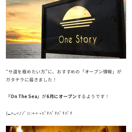
“サ道を極めたい方”
に、おすすめの「オープン情報」が
ガタチラに届きました！
『On The Sea』
が
6月にオープン
するようです！
(⑉>ᴗ<ﾉﾉﾞ✩:+✧︎⋆ﾊﾟﾁﾊﾟﾁﾊﾟﾁﾊﾟﾁ