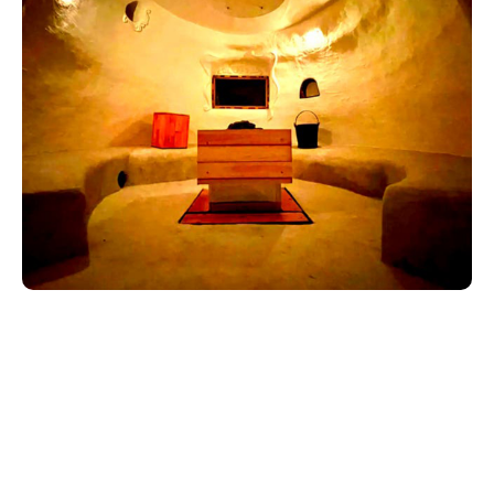
新潟市南区
カフェ
住宅展示場
居酒屋・バー
新潟市江南区
完成見学会
焼肉
学生スポーツ
新潟市秋葉区
パスタ
アルビレックス
新潟市西蒲区
ビルボードプレイスBP
新潟伊勢丹
ピア万代
官公庁・自治体
新潟市 チラシ
長岡・見附 チラシ
村上・関川
パン・ベーカリー
新発田・聖籠
タレカツ・豚カツ
胎内・粟島
デカ盛り・大盛り
リバーサイド千秋
パティオPATIO
上越・妙高・糸魚川 チラシ
注目 チラシ
週末セール
三条・加茂・田上
旨辛・激辛
定食・町定食
五泉・阿賀野・阿賀
海鮮・鮨
燕・弥彦
そば・うどん
火曜セール
オープン・リニューアルセール
長岡・見附
日本酒・新潟清酒
小千谷・十日町・津南
ワイン・クラフトビール
魚沼・南魚沼・湯沢
周年祭・感謝祭セール
年末・初売りセール
柏崎・刈羽・出雲崎
ケーキ・パフェ
ビアガーデン・暑気払い
上越・妙高・糸魚川
忘新年会・歓送迎会