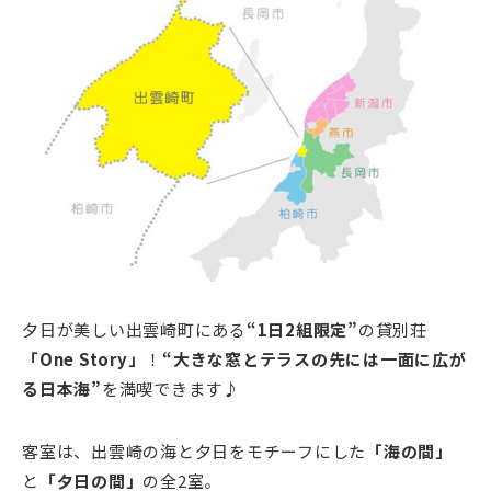
夕日が美しい出雲崎町にある
“1日2組限定”
の貸別荘
「One Story」
！
“大きな窓とテラスの先には一面に広が
る日本海”
を満喫できます♪
客室は、出雲崎の海と夕日をモチーフにした
「海の間」
と
「夕日の間」
の全2室。