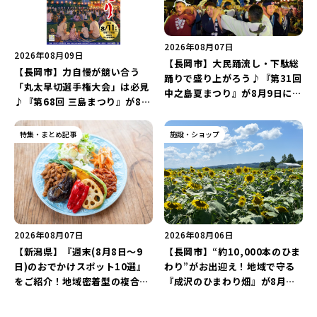
2026年08月07日
2026年08月09日
【長岡市】大民踊流し・下駄総
【長岡市】力自慢が競い合う
踊りで盛り上がろう♪『第31回
「丸太早切選手権大会」は必見
中之島夏まつり』が8月9日に開
♪『第68回 三島まつり』が8月
催！“新潟アルビレックスBB選
11日に開催！「まーな ものま
手”のシュート対決は必見♪
ねライブショー」も楽しもう♪
特集・まとめ記事
施設・ショップ
2026年08月07日
2026年08月06日
【新潟県】『週末(8月8日～9
【長岡市】“約10,000本のひま
日)のおでかけスポット10選』
わり”がお出迎え！地域で守る
をご紹介！地域密着型の複合施
『成沢のひまわり畑』が8月中
設「めぐり舎」や「シーナシー
旬まで見頃♪夏休みは長岡の魅
ナ丸大新潟のサマーフェスタ
力を満喫しよう！