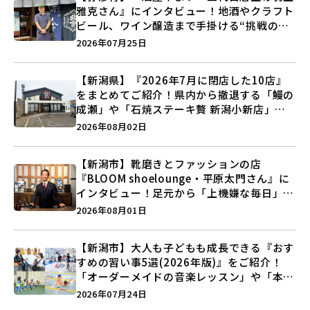
雅克さん』にインタビュー！地酒やクラフト
ビール、ワイン醸造まで手掛ける“挑戦の歴
史”に迫る♪
2026年07月25日
【新潟県】『2026年7月に閉店した10店』
をまとめてご紹介！県内から撤退する「鰻の
成瀬」や「石焼ステーキ贅 新潟小新店」が
営業に幕…。
2026年08月02日
【新潟市】靴磨きとファッションの店
『BLOOM shoelounge・平原太門さん』に
インタビュー！足元から「上機嫌な毎日」を
つくる装いの提案とは？
2026年08月01日
【新潟市】大人も子どもも成長できる『おす
すめの習い事5選(2026年版)』をご紹介！
「オーダーメイドの音楽レッスン」や「本格
キックボクシング」で新しい自分を見つけよ
2026年07月24日
う♪