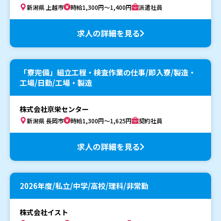
新潟県 上越市
時給1,300円～1,400円
派遣社員
求人の詳細を見る
「寮完備」組立工程・検査作業の仕事/即入寮/製造・
工場/日勤/工場・製造
株式会社京栄センター
新潟県 長岡市
時給1,300円～1,625円
契約社員
求人の詳細を見る
2026年度/私立/中学/高校/理科/非常勤
株式会社イスト