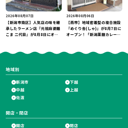
2026年08月07日
2026年08月06日
【新潟市南区】人気店の味を継
【燕市】地域密着型の複合施設
承したラーメン店『元祖麻婆麺
『めぐり舎(しゃ)』が8月7日に
こま 二代目』が8月8日にオー
オープン！「新潟薬膳カレー
プン！多くのファンに親しまれ
Ricca」のレシピを受け継いだ
た「麻婆麺」を復刻♪
メニューや漆喰アートを楽しも
う♪
地域別
新潟市
下越
中越
上越
佐渡
開店・閉店
開店
閉店