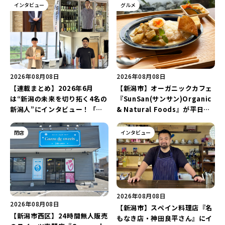
インタビュー
グルメ
2026年08月08日
2026年08月08日
【連載まとめ】2026年6月
【新潟市】オーガニックカフェ
は“新潟の未来を切り拓く4名の
『SunSan(サンサン)Organic
新潟人”にインタビュー！「学
& Natural Foods』が平日ラ
生起業家」や「料理専門のフォ
ンチも7月24日からスタート！
トグラファー」など要チェック
「抗酸化☆レモンチキンカレ
閉店
インタビュー
♪
ー」と「美容と健康を考えたプ
レートランチ」を実食レポート
♪
2026年08月08日
2026年08月08日
【新潟市】スペイン料理店『名
【新潟市西区】24時間無人販売
もなき店・神田良平さん』にイ