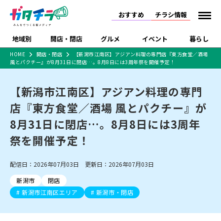
おすすめ
チラシ情報
地域別
開店・閉店
グルメ
イベント
暮らし
HOME
開店・閉店
【新潟市江南区】アジアン料理の専門店『東方食堂／酒場
風とパクチー』が8月31日に閉店…。8月8日には3周年祭を開催予定！
食品スーパー・コンビ
戸建住宅・マンショ
特売セール
インタビュー
ニ
ン・土地
住宅メーカー・工務
【新潟市江南区】アジアン料理の専門
新潟市
開店
ラーメン
体験・販売
施設・ショップ
下越
閉店
現地レポート
祭り・伝統行事
店
店『東方食堂／酒場 風とパクチー』が
ショッピングモール・
ドラッグストア・ホーム
特集・まとめ記事
大型施設
センター
8月31日に閉店…。8月8日には3周年
食品メーカー・県産
リニューアル・移転
休業
開店まとめ
閉店まとめ
中越
和食
趣味・展示会
上越
洋食
ライブ・コンサート
品
祭を開催予定！
新潟市・開店
新潟市・閉店
長岡市・開店
セツコママ
ランキング
新潟人
キャンペーン
ファッション
生活サービス
長岡市・閉店
上越市・開店
上越市・閉店
開店まとめ
閉店まとめ
人気記事まとめ
定食まとめ
配信日：2026年07月03日 更新日：2026年07月03日
にいがた酒の陣・新潟
習い事・塾
アパレル・雑貨
フィットネス・ジム
佐渡
スイーツ
スポーツ
ランチ
ラーメン・開店
ラーメン・閉店
酒月
ラーメンまとめ
飲食店まとめ
新潟市
閉店
観光スポット
温泉・入浴
ホテル
旅館
水族館
インテリア・雑貨
外食・テイクアウト
新潟市江南区エリア
新潟市・閉店
リラクゼーション・整体
スキー場
リユース・買取
新車・中古車・カー用品
旅行・レジャー
家電・携帯電話
新潟市中央区
ご当地グルメ
セミナー・講演会
新潟市東区
食べ歩き
子ども向け
テイクアウト
新潟市西区
花火大会
新潟市北区
季節・期間限定
入場無料
病院・クリニック
イオンモール
ラブラ万代・ラブラ2
冠婚葬祭
習い事・塾
通販・EC
イベント
求人