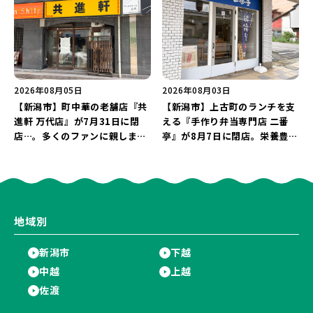
継続！
2026年08月05日
2026年08月03日
【新潟市】町中華の老舗店『共
【新潟市】上古町のランチを支
進軒 万代店』が7月31日に閉
える『手作り弁当専門店 二番
店…。多くのファンに親しまれ
亭』が8月7日に閉店。栄養豊富
た名店が長年の営業に幕。
な「日替わり弁当」が食べ納め
に…。
地域別
新潟市
下越
中越
上越
佐渡