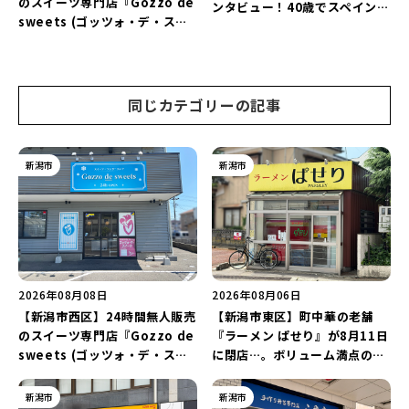
のスイーツ専門店『Gozzo de
ンタビュー！40歳でスペインへ
sweets (ゴッツォ・デ・スイ
渡り、“美食の街”の魅力を古町
ーツ) 新潟本店』が8月9日に閉
で届ける♪
店…。一部商品は姉妹店で販売
継続！
同じカテゴリーの記事
新潟市
新潟市
2026年08月08日
2026年08月06日
【新潟市西区】24時間無人販売
【新潟市東区】町中華の老舗
のスイーツ専門店『Gozzo de
『ラーメン ぱせり』が8月11日
sweets (ゴッツォ・デ・スイ
に閉店…。ボリューム満点の名
ーツ) 新潟本店』が8月9日に閉
店が幕を閉じる。
店…。一部商品は姉妹店で販売
新潟市
新潟市