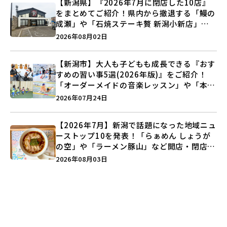
【新潟県】『2026年7月に閉店した10店』
をまとめてご紹介！県内から撤退する「鰻の
成瀬」や「石焼ステーキ贅 新潟小新店」が
営業に幕…。
2026年08月02日
【新潟市】大人も子どもも成長できる『おす
すめの習い事5選(2026年版)』をご紹介！
「オーダーメイドの音楽レッスン」や「本格
キックボクシング」で新しい自分を見つけよ
2026年07月24日
う♪
【2026年7月】新潟で話題になった地域ニュ
ーストップ10を発表！「らぁめん しょうが
の空」や「ラーメン豚山」など開店・閉店の
注目記事をランキングでご紹介♪
2026年08月03日