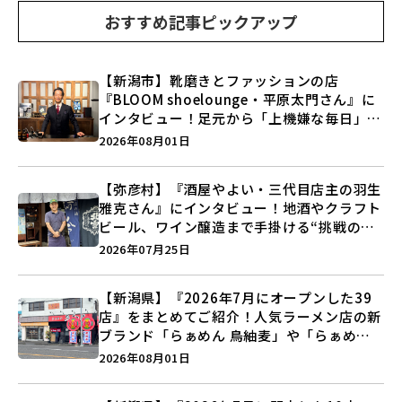
おすすめ記事ピックアップ
【新潟市】靴磨きとファッションの店
『BLOOM shoelounge・平原太門さん』に
インタビュー！足元から「上機嫌な毎日」を
つくる装いの提案とは？
2026年08月01日
【弥彦村】『酒屋やよい・三代目店主の羽生
雅克さん』にインタビュー！地酒やクラフト
ビール、ワイン醸造まで手掛ける“挑戦の歴
史”に迫る♪
2026年07月25日
【新潟県】『2026年7月にオープンした39
店』をまとめてご紹介！人気ラーメン店の新
ブランド「らぁめん 鳥紬麦」や「らぁめん
しょうがの空」など盛りだくさん♪
2026年08月01日