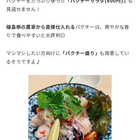
パクチーをたっぷり使った
「パクチーサラダ(600円)」
も
見逃せません！
福島県の農家から直接仕入れる
パクチーは、爽やかな香
りで食べやすいと大評判◎
マシマシしたい方向けに
「パクチー盛り」
も用意してい
るそうですよ♪