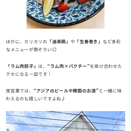
ほかに、カリカリの
「油淋鶏」
や
「生春巻き」
など多彩
なメニューが勢ぞろい◎
「ラム肉餃子」
は、
“
ラム肉×パクチー”
を掛け合わせた
クセになる一皿です！
夜営業では、
“アジアのビールや韓国のお酒”
と一緒に味
わえるのも嬉しいですよね♪