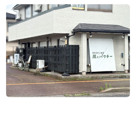
新潟市南区
カフェ
住宅展示場
居酒屋・バー
新潟市江南区
完成見学会
焼肉
学生スポーツ
新潟市秋葉区
パスタ
アルビレックス
新潟市西蒲区
ビルボードプレイスBP
新潟伊勢丹
ピア万代
官公庁・自治体
新潟市 チラシ
長岡・見附 チラシ
村上・関川
パン・ベーカリー
新発田・聖籠
タレカツ・豚カツ
胎内・粟島
デカ盛り・大盛り
リバーサイド千秋
パティオPATIO
上越・妙高・糸魚川 チラシ
注目 チラシ
週末セール
三条・加茂・田上
旨辛・激辛
定食・町定食
五泉・阿賀野・阿賀
海鮮・鮨
燕・弥彦
そば・うどん
火曜セール
オープン・リニューアルセール
長岡・見附
日本酒・新潟清酒
小千谷・十日町・津南
ワイン・クラフトビール
魚沼・南魚沼・湯沢
周年祭・感謝祭セール
年末・初売りセール
柏崎・刈羽・出雲崎
ケーキ・パフェ
ビアガーデン・暑気払い
上越・妙高・糸魚川
忘新年会・歓送迎会