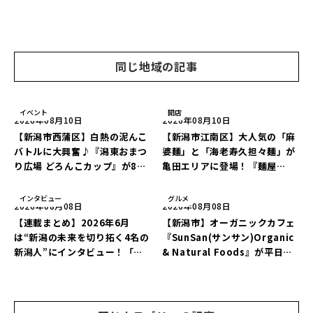
同じ地域の記事
イベント
開店
2026年08月10日
2026年08月10日
【新潟市西蒲区】白熱の泥んこ
【新潟市江南区】大人気の「麻
バトルに大興奮♪『潟東おまつ
婆麺」と「海老寿久担々麺」が
り広場 どろんこカップ』が8月
亀田エリアに登場！『麺屋
16日に開催！新潟発アイドルグ
Aishin愛心』が亀田本町にオー
ループ「courtesea」が登場
プン予定♪
インタビュー
グルメ
2026年08月08日
2026年08月08日
♪
【連載まとめ】2026年6月
【新潟市】オーガニックカフェ
は“新潟の未来を切り拓く4名の
『SunSan(サンサン)Organic
新潟人”にインタビュー！「学
& Natural Foods』が平日ラ
生起業家」や「料理専門のフォ
ンチも7月24日からスタート！
トグラファー」など要チェック
「抗酸化☆レモンチキンカレ
♪
ー」と「美容と健康を考えたプ
レートランチ」を実食レポート