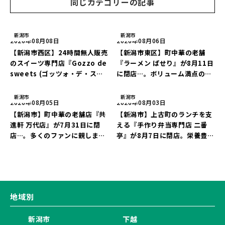
同じカテゴリーの記事
♪
新潟市
新潟市
2026年08月08日
2026年08月06日
【新潟市西区】24時間無人販売
【新潟市東区】町中華の老舗
のスイーツ専門店『Gozzo de
『ラーメン ぱせり』が8月11日
sweets (ゴッツォ・デ・スイ
に閉店…。ボリューム満点の名
ーツ) 新潟本店』が8月9日に閉
店が幕を閉じる。
店…。一部商品は姉妹店で販売
新潟市
新潟市
2026年08月05日
2026年08月03日
継続！
【新潟市】町中華の老舗店『共
【新潟市】上古町のランチを支
進軒 万代店』が7月31日に閉
える『手作り弁当専門店 二番
店…。多くのファンに親しまれ
亭』が8月7日に閉店。栄養豊富
た名店が長年の営業に幕。
な「日替わり弁当」が食べ納め
に…。
地域別
新潟市
下越