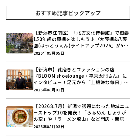
おすすめ記事ピックアップ
【新潟市江南区】「北方文化博物館」で樹齢
150年超の藤棚を楽しもう♪『大藤棚&八藤
園(はっとうえん)ライトアップ2026』が5月
7日より開催！
2026年05月05日
【新潟市】靴磨きとファッションの店
『BLOOM shoelounge・平原太門さん』に
インタビュー！足元から「上機嫌な毎日」を
つくる装いの提案とは？
2026年08月01日
【2026年7月】新潟で話題になった地域ニュ
ーストップ10を発表！「らぁめん しょうが
の空」や「ラーメン豚山」など開店・閉店の
注目記事をランキングでご紹介♪
2026年08月03日