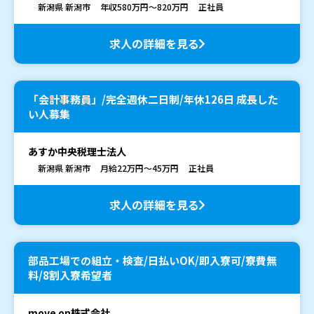
新潟県 新潟市
年収580万円～820万円
正社員
求人の詳細を見る
「会計事務員」/完全週休二日制/年休126日 成長した
い人募集
あすか中央税理士法人
新潟県 新潟市
月給22万円～45万円
正社員
求人の詳細を見る
部品工場での組立・検査/日払いOK/即入寮可/寮費無
料/8割入寮希望者
move on株式会社