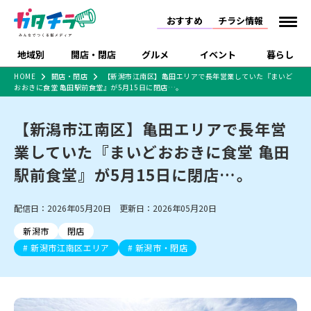
おすすめ
チラシ情報
地域別
開店・閉店
グルメ
イベント
暮らし
HOME
開店・閉店
【新潟市江南区】亀田エリアで長年営業していた『まいど
おおきに食堂 亀田駅前食堂』が5月15日に閉店…。
食品スーパー・コンビ
戸建住宅・マンショ
特売セール
インタビュー
ニ
ン・土地
住宅メーカー・工務
【新潟市江南区】亀田エリアで長年営
新潟市
開店
ラーメン
体験・販売
施設・ショップ
下越
閉店
現地レポート
祭り・伝統行事
店
業していた『まいどおおきに食堂 亀田
ショッピングモール・
ドラッグストア・ホーム
特集・まとめ記事
大型施設
センター
駅前食堂』が5月15日に閉店…。
食品メーカー・県産
リニューアル・移転
休業
開店まとめ
閉店まとめ
中越
和食
趣味・展示会
上越
洋食
ライブ・コンサート
品
新潟市・開店
新潟市・閉店
長岡市・開店
配信日：2026年05月20日 更新日：2026年05月20日
セツコママ
ランキング
新潟人
キャンペーン
ファッション
生活サービス
長岡市・閉店
上越市・開店
上越市・閉店
開店まとめ
閉店まとめ
人気記事まとめ
定食まとめ
新潟市
閉店
にいがた酒の陣・新潟
習い事・塾
アパレル・雑貨
フィットネス・ジム
佐渡
スイーツ
スポーツ
ランチ
ラーメン・開店
ラーメン・閉店
酒月
新潟市江南区エリア
新潟市・閉店
ラーメンまとめ
飲食店まとめ
観光スポット
温泉・入浴
ホテル
旅館
水族館
インテリア・雑貨
外食・テイクアウト
リラクゼーション・整体
スキー場
リユース・買取
新車・中古車・カー用品
旅行・レジャー
家電・携帯電話
新潟市中央区
ご当地グルメ
セミナー・講演会
新潟市東区
食べ歩き
子ども向け
テイクアウト
新潟市西区
花火大会
新潟市北区
季節・期間限定
入場無料
病院・クリニック
イオンモール
ラブラ万代・ラブラ2
冠婚葬祭
習い事・塾
通販・EC
イベント
求人