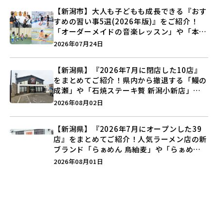
【新潟市】大人も子どもも成長できる『おす
すめの習い事5選(2026年版)』をご紹介！
「オーダーメイドの音楽レッスン」や「本格
キックボクシング」で新しい自分を見つけよ
2026年07月24日
う♪
【新潟県】『2026年7月に閉店した10店』
をまとめてご紹介！県内から撤退する「鰻の
成瀬」や「石焼ステーキ贅 新潟小新店」が
営業に幕…。
2026年08月02日
【新潟県】『2026年7月にオープンした39
店』をまとめてご紹介！人気ラーメン店の新
ブランド「らぁめん 鳥紬麦」や「らぁめん
しょうがの空」など盛りだくさん♪
2026年08月01日