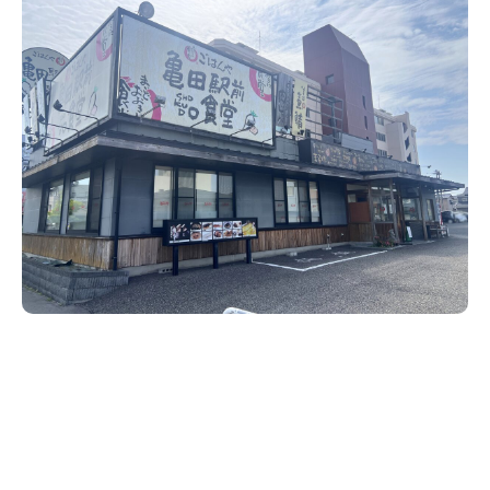
新潟市南区
カフェ
住宅展示場
居酒屋・バー
新潟市江南区
完成見学会
焼肉
学生スポーツ
新潟市秋葉区
パスタ
アルビレックス
新潟市西蒲区
ビルボードプレイスBP
新潟伊勢丹
ピア万代
官公庁・自治体
新潟市 チラシ
長岡・見附 チラシ
村上・関川
パン・ベーカリー
新発田・聖籠
タレカツ・豚カツ
胎内・粟島
デカ盛り・大盛り
リバーサイド千秋
パティオPATIO
上越・妙高・糸魚川 チラシ
注目 チラシ
週末セール
三条・加茂・田上
旨辛・激辛
定食・町定食
五泉・阿賀野・阿賀
海鮮・鮨
燕・弥彦
そば・うどん
火曜セール
オープン・リニューアルセール
長岡・見附
日本酒・新潟清酒
小千谷・十日町・津南
ワイン・クラフトビール
魚沼・南魚沼・湯沢
周年祭・感謝祭セール
年末・初売りセール
柏崎・刈羽・出雲崎
ケーキ・パフェ
ビアガーデン・暑気払い
上越・妙高・糸魚川
忘新年会・歓送迎会