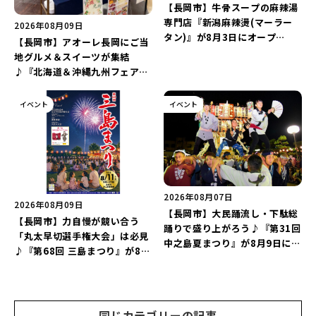
【長岡市】牛骨スープの麻辣湯
専門店『新潟麻辣燙(マーラー
2026年08月09日
タン)』が8月3日にオープ
【長岡市】アオーレ長岡にご当
ン！“ドリンクを1本”もらえる
地グルメ＆スイーツが集結
キャンペーンを実施中♪
♪『北海道＆沖縄九州フェア
2026 inアオーレ』が8月11日
より開催！北海道限定「生食感
イベント
イベント
チェルシー」をゲットしよう♪
2026年08月07日
2026年08月09日
【長岡市】大民踊流し・下駄総
【長岡市】力自慢が競い合う
踊りで盛り上がろう♪『第31回
「丸太早切選手権大会」は必見
中之島夏まつり』が8月9日に開
♪『第68回 三島まつり』が8月
催！“新潟アルビレックスBB選
11日に開催！「まーな ものま
手”のシュート対決は必見♪
ねライブショー」も楽しもう♪
同じカテゴリーの記事