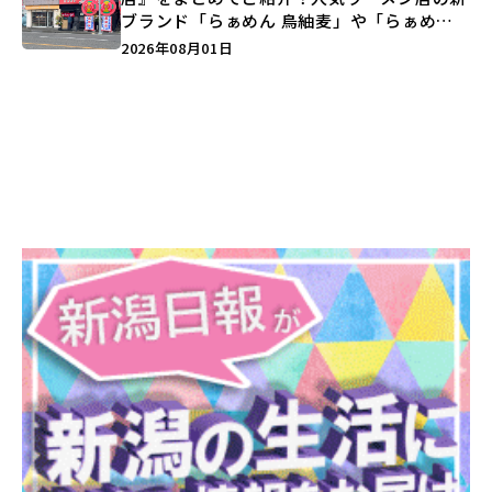
ブランド「らぁめん 鳥紬麦」や「らぁめん
しょうがの空」など盛りだくさん♪
2026年08月01日