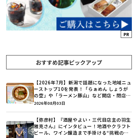
PR
おすすめ記事ピックアップ
【2026年7月】新潟で話題になった地域ニュ
ーストップ10を発表！「らぁめん しょうが
の空」や「ラーメン豚山」など開店・閉店の
注目記事をランキングでご紹介♪
2026年08月03日
【弥彦村】『酒屋やよい・三代目店主の羽生
雅克さん』にインタビュー！地酒やクラフト
ビール、ワイン醸造まで手掛ける“挑戦の歴