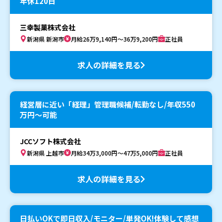
年休120日
三幸製菓株式会社
新潟県 新潟市
月給26万9,140円～36万9,200円
正社員
求人の詳細を見る
経営層に近い「経理」管理職候補/転勤なし/年収550
万円～可能
JCCソフト株式会社
新潟県 上越市
月給34万3,000円～47万5,000円
正社員
求人の詳細を見る
日払いOKで即日収入/モニター/単発OK!体験して感想