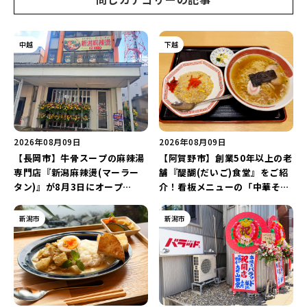
中越
下越
2026年08月09日
2026年08月09日
【長岡市】牛骨スープの麻辣湯
【阿賀野市】創業50年以上の老
専門店『新潟麻辣燙(マーラー
舗『醍醐(だいご)食堂』をご紹
タン)』が8月3日にオープ
介！看板メニューの「中華そば
ン！“ドリンクを1本”もらえる
チャーハンセット」とボリュー
キャンペーンを実施中♪
ム満点の「焼肉定食」を堪能し
新潟市
新潟市
よう♪