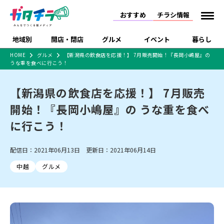
おすすめ
チラシ情報
地域別
開店・閉店
グルメ
イベント
暮らし
HOME
グルメ
【新潟県の飲食店を応援！】 7月販売開始！『長岡小嶋屋』の
うな重を食べに行こう！
食品スーパー・コンビ
戸建住宅・マンショ
特売セール
インタビュー
ニ
ン・土地
住宅メーカー・工務
【新潟県の飲食店を応援！】 7月販売
新潟市
開店
ラーメン
体験・販売
施設・ショップ
下越
閉店
現地レポート
祭り・伝統行事
店
開始！『長岡小嶋屋』の うな重を食べ
ショッピングモール・
ドラッグストア・ホーム
特集・まとめ記事
大型施設
センター
に行こう！
食品メーカー・県産
リニューアル・移転
休業
開店まとめ
閉店まとめ
中越
和食
趣味・展示会
上越
洋食
ライブ・コンサート
品
新潟市・開店
新潟市・閉店
長岡市・開店
配信日：2021年06月13日 更新日：2021年06月14日
セツコママ
ランキング
新潟人
キャンペーン
ファッション
生活サービス
長岡市・閉店
上越市・開店
上越市・閉店
開店まとめ
閉店まとめ
人気記事まとめ
定食まとめ
中越
グルメ
にいがた酒の陣・新潟
習い事・塾
アパレル・雑貨
フィットネス・ジム
佐渡
スイーツ
スポーツ
ランチ
ラーメン・開店
ラーメン・閉店
酒月
ラーメンまとめ
飲食店まとめ
観光スポット
温泉・入浴
ホテル
旅館
水族館
インテリア・雑貨
外食・テイクアウト
リラクゼーション・整体
スキー場
リユース・買取
新車・中古車・カー用品
旅行・レジャー
家電・携帯電話
新潟市中央区
ご当地グルメ
セミナー・講演会
新潟市東区
食べ歩き
子ども向け
テイクアウト
新潟市西区
花火大会
新潟市北区
季節・期間限定
入場無料
病院・クリニック
イオンモール
ラブラ万代・ラブラ2
冠婚葬祭
習い事・塾
通販・EC
イベント
求人