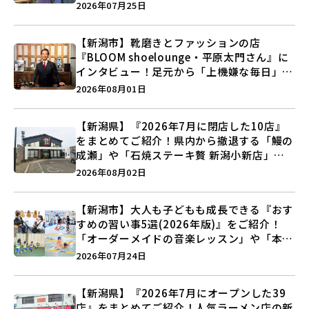
史”に迫る♪
2026年07月25日
【新潟市】靴磨きとファッションの店
『BLOOM shoelounge・平原太門さん』に
インタビュー！足元から「上機嫌な毎日」を
つくる装いの提案とは？
2026年08月01日
【新潟県】『2026年7月に閉店した10店』
をまとめてご紹介！県内から撤退する「鰻の
成瀬」や「石焼ステーキ贅 新潟小新店」が
営業に幕…。
2026年08月02日
【新潟市】大人も子どもも成長できる『おす
すめの習い事5選(2026年版)』をご紹介！
「オーダーメイドの音楽レッスン」や「本格
キックボクシング」で新しい自分を見つけよ
2026年07月24日
う♪
【新潟県】『2026年7月にオープンした39
店』をまとめてご紹介！人気ラーメン店の新