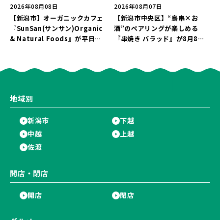
2026年08月08日
2026年08月07日
【新潟市】オーガニックカフェ
【新潟市中央区】“鳥串×お
『SunSan(サンサン)Organic
酒”のペアリングが楽しめる
& Natural Foods』が平日ラ
『串焼き バラッド』が8月8日
ンチも7月24日からスタート！
にオープン！厳選した地酒もラ
「抗酸化☆レモンチキンカレ
インアップ♪
ー」と「美容と健康を考えたプ
レートランチ」を実食レポート
♪
地域別
新潟市
下越
中越
上越
佐渡
開店・閉店
開店
閉店