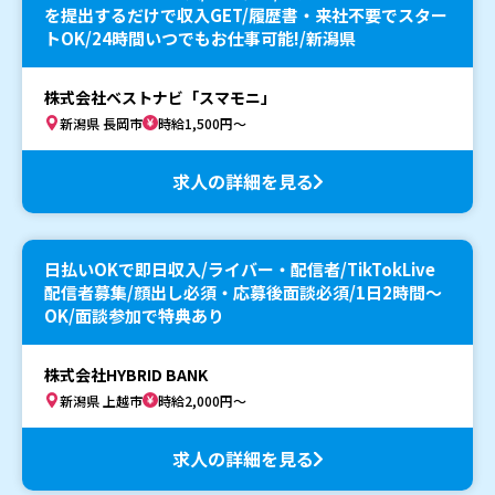
を提出するだけで収入GET/履歴書・来社不要でスター
トOK/24時間いつでもお仕事可能!/新潟県
株式会社ベストナビ「スマモニ」
新潟県 長岡市
時給1,500円～
求人の詳細を見る
日払いOKで即日収入/ライバー・配信者/TikTokLive
配信者募集/顔出し必須・応募後面談必須/1日2時間〜
OK/面談参加で特典あり
株式会社HYBRID BANK
新潟県 上越市
時給2,000円～
求人の詳細を見る