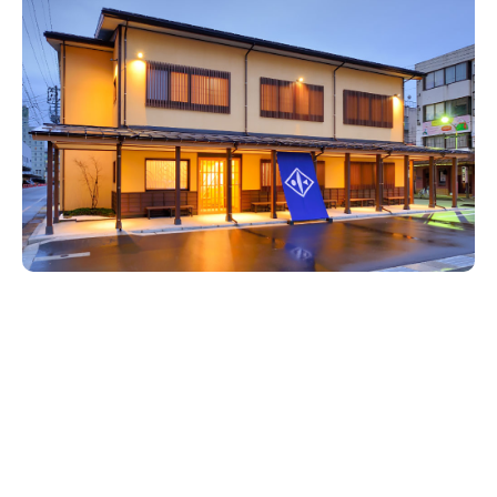
新潟市南区
カフェ
住宅展示場
居酒屋・バー
新潟市江南区
完成見学会
焼肉
学生スポーツ
新潟市秋葉区
パスタ
アルビレックス
新潟市西蒲区
ビルボードプレイスBP
新潟伊勢丹
ピア万代
官公庁・自治体
新潟市 チラシ
長岡・見附 チラシ
村上・関川
パン・ベーカリー
新発田・聖籠
タレカツ・豚カツ
胎内・粟島
デカ盛り・大盛り
リバーサイド千秋
パティオPATIO
上越・妙高・糸魚川 チラシ
注目 チラシ
週末セール
三条・加茂・田上
旨辛・激辛
定食・町定食
五泉・阿賀野・阿賀
海鮮・鮨
燕・弥彦
そば・うどん
火曜セール
オープン・リニューアルセール
長岡・見附
日本酒・新潟清酒
小千谷・十日町・津南
ワイン・クラフトビール
魚沼・南魚沼・湯沢
周年祭・感謝祭セール
年末・初売りセール
柏崎・刈羽・出雲崎
ケーキ・パフェ
ビアガーデン・暑気払い
上越・妙高・糸魚川
忘新年会・歓送迎会