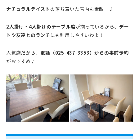
ナチュラルテイスト
の落ち着いた店内も素敵…♪
2人掛け・4人掛けのテーブル席
が揃っているから、
デー
ト
や
友達とのランチ
にも利用しやすいわよ！
人気店だから、
電話（025-437-3353）からの事前予約
がおすすめ♪