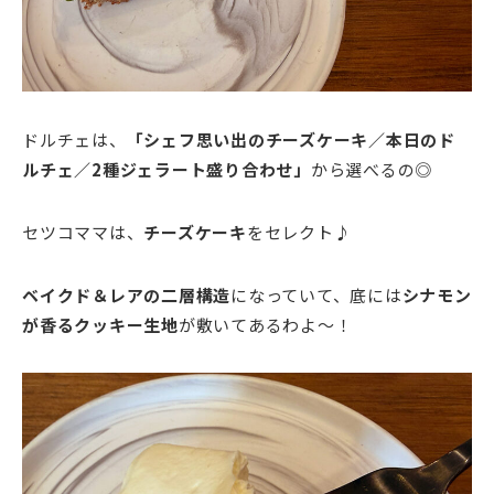
ドルチェは、
「シェフ思い出のチーズケーキ／本日のド
ルチェ／2種ジェラート盛り合わせ」
から選べるの◎
セツコママは、
チーズケーキ
をセレクト♪
ベイクド＆レアの二層構造
になっていて、底には
シナモン
が香るクッキー生地
が敷いてあるわよ～！