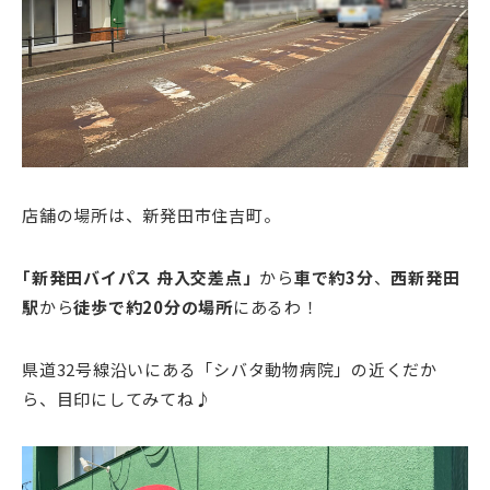
店舗の場所は、新発田市住吉町。
｢新発田バイパス 舟入交差点」
から
車で約3分
、
西新発田
駅
から
徒歩で約20分の場所
にあるわ！
県道32号線沿いにある「シバタ動物病院」の近くだか
ら、目印にしてみてね♪