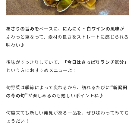
あさりの旨み
をベースに、
にんにく・白ワインの風味
が
ふわっと重なって、素材の良さをストレートに感じられる
味わい♪
後味がすっきりしていて、
「今日はさっぱりランチ気分」
という方におすすめメニューよ！
旬野菜は季節によって変わるから、訪れるたびに
“新発田
の今の旬”
が楽しめるのも嬉しいポイントね♪
何度来ても新しい発見がある一品を、ぜひ味わってみてち
ょうだい！