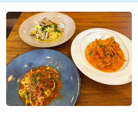
新潟市南区
カフェ
住宅展示場
居酒屋・バー
新潟市江南区
完成見学会
焼肉
学生スポーツ
新潟市秋葉区
パスタ
アルビレックス
新潟市西蒲区
ビルボードプレイスBP
新潟伊勢丹
ピア万代
官公庁・自治体
新潟市 チラシ
長岡・見附 チラシ
村上・関川
パン・ベーカリー
新発田・聖籠
タレカツ・豚カツ
胎内・粟島
デカ盛り・大盛り
リバーサイド千秋
パティオPATIO
上越・妙高・糸魚川 チラシ
注目 チラシ
週末セール
三条・加茂・田上
旨辛・激辛
定食・町定食
五泉・阿賀野・阿賀
海鮮・鮨
燕・弥彦
そば・うどん
火曜セール
オープン・リニューアルセール
長岡・見附
日本酒・新潟清酒
小千谷・十日町・津南
ワイン・クラフトビール
魚沼・南魚沼・湯沢
周年祭・感謝祭セール
年末・初売りセール
柏崎・刈羽・出雲崎
ケーキ・パフェ
ビアガーデン・暑気払い
上越・妙高・糸魚川
忘新年会・歓送迎会