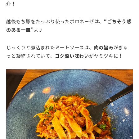
介！
越後もち豚をたっぷり使ったボロネーゼは、
“ごちそう感
のある一皿”
よ♪
じっくりと煮込まれたミートソースは、
肉の旨み
がぎゅ
っと凝縮されていて、
コク深い味わい
がヤミツキに！