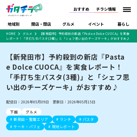
おすすめ
チラシ情報
地域別
開店・閉店
グルメ
イベント
暮らし
HOME
グルメ
【新発田市】予約殺到の新店『Pasta e Dolce CUOCA』を実食
レポート！「手打ち生パスタ(3種)」と「シェフ思い出のチーズケーキ」がおすすめ♪
食品スーパー・コンビ
戸建住宅・マンショ
特売セール
インタビュー
ニ
ン・土地
住宅メーカー・工務
【新発田市】予約殺到の新店『Pasta
新潟市
開店
ラーメン
体験・販売
施設・ショップ
下越
閉店
現地レポート
祭り・伝統行事
店
e Dolce CUOCA』を実食レポート！
ショッピングモール・
ドラッグストア・ホーム
特集・まとめ記事
大型施設
センター
「手打ち生パスタ(3種)」と「シェフ思
食品メーカー・県産
リニューアル・移転
休業
開店まとめ
閉店まとめ
中越
和食
趣味・展示会
上越
洋食
ライブ・コンサート
品
い出のチーズケーキ」がおすすめ♪
新潟市・開店
新潟市・閉店
長岡市・開店
セツコママ
ランキング
新潟人
キャンペーン
ファッション
生活サービス
長岡市・閉店
上越市・開店
上越市・閉店
開店まとめ
閉店まとめ
人気記事まとめ
定食まとめ
配信日：2026年05月09日 更新日：2026年05月15日
にいがた酒の陣・新潟
習い事・塾
アパレル・雑貨
フィットネス・ジム
佐渡
スイーツ
スポーツ
ランチ
ラーメン・開店
ラーメン・閉店
酒月
ラーメンまとめ
飲食店まとめ
下越
グルメ
観光スポット
温泉・入浴
ホテル
旅館
水族館
インテリア・雑貨
外食・テイクアウト
新発田・聖籠エリア
ランチ
パスタ
リラクゼーション・整体
スキー場
リユース・買取
新車・中古車・カー用品
旅行・レジャー
家電・携帯電話
ケーキ・パフェ
現地レポート
新潟市中央区
ご当地グルメ
セミナー・講演会
新潟市東区
食べ歩き
子ども向け
テイクアウト
新潟市西区
花火大会
新潟市北区
季節・期間限定
入場無料
病院・クリニック
イオンモール
ラブラ万代・ラブラ2
冠婚葬祭
習い事・塾
通販・EC
イベント
求人