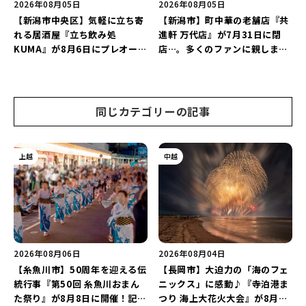
2026年08月05日
2026年08月05日
【新潟市中央区】気軽に立ち寄
【新潟市】町中華の老舗店『共
れる居酒屋『立ち飲み処
進軒 万代店』が7月31日に閉
KUMA』が8月6日にプレオープ
店…。多くのファンに親しまれ
ン！“1杯目のドリンクが半
た名店が長年の営業に幕。
額”になるキャンペーンを開催
♪
同じカテゴリーの記事
上越
中越
2026年08月06日
2026年08月04日
【糸魚川市】50周年を迎える伝
【長岡市】大迫力の「海のフェ
統行事『第50回 糸魚川おまん
ニックス」に感動♪『寺泊港ま
た祭り』が8月8日に開催！記念
つり 海上大花火大会』が8月7