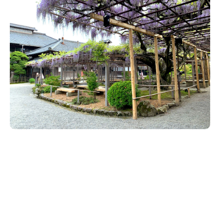
新潟市南区
カフェ
住宅展示場
居酒屋・バー
新潟市江南区
完成見学会
焼肉
学生スポーツ
新潟市秋葉区
パスタ
アルビレックス
新潟市西蒲区
ビルボードプレイスBP
新潟伊勢丹
ピア万代
官公庁・自治体
新潟市 チラシ
長岡・見附 チラシ
村上・関川
パン・ベーカリー
新発田・聖籠
タレカツ・豚カツ
胎内・粟島
デカ盛り・大盛り
リバーサイド千秋
パティオPATIO
上越・妙高・糸魚川 チラシ
注目 チラシ
週末セール
三条・加茂・田上
旨辛・激辛
定食・町定食
五泉・阿賀野・阿賀
海鮮・鮨
燕・弥彦
そば・うどん
火曜セール
オープン・リニューアルセール
長岡・見附
日本酒・新潟清酒
小千谷・十日町・津南
ワイン・クラフトビール
魚沼・南魚沼・湯沢
周年祭・感謝祭セール
年末・初売りセール
柏崎・刈羽・出雲崎
ケーキ・パフェ
ビアガーデン・暑気払い
上越・妙高・糸魚川
忘新年会・歓送迎会