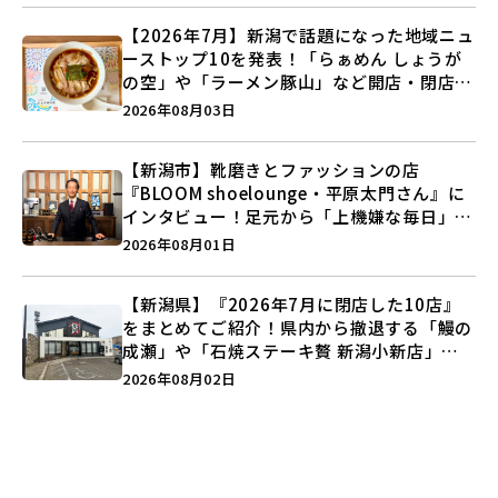
【2026年7月】新潟で話題になった地域ニュ
ーストップ10を発表！「らぁめん しょうが
の空」や「ラーメン豚山」など開店・閉店の
注目記事をランキングでご紹介♪
2026年08月03日
【新潟市】靴磨きとファッションの店
『BLOOM shoelounge・平原太門さん』に
インタビュー！足元から「上機嫌な毎日」を
つくる装いの提案とは？
2026年08月01日
【新潟県】『2026年7月に閉店した10店』
をまとめてご紹介！県内から撤退する「鰻の
成瀬」や「石焼ステーキ贅 新潟小新店」が
営業に幕…。
2026年08月02日