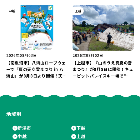
企画の新潟プロレス＆東京力車
日に開催！海と夜空を彩る“約
を楽しもう♪
5,000発の花火”を楽しもう♪
中越
上越
2026年08月03日
2026年08月02日
【南魚沼市】八海山ロープウェ
【上越市】『山のうえ真夏の雪
ーで『夏の天空雪まつり in 八
まつり』が8月8日に開催！キュ
海山』が8月8日より開催！天然
ーピットバレイスキー場で“真
雪を使った「そり遊びゲレン
夏の雪遊び＆夜の花火大会”を
デ」が登場♪
楽しもう♪
地域別
新潟市
下越
中越
上越