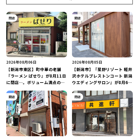
閉店
開店
2026年08月06日
2026年08月05日
【新潟市東区】町中華の老舗
【新潟市】『星野リゾート 軽井
『ラーメン ぱせり』が8月11日
沢ホテルブレストンコート 新潟
に閉店…。ボリューム満点の名
ウエディングサロン』が8月6日
店が幕を閉じる。
にオープン！軽井沢ウエディン
グを万代で相談しよう♪
開店
閉店