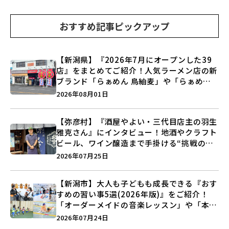
おすすめ記事ピックアップ
【新潟県】『2026年7月にオープンした39
店』をまとめてご紹介！人気ラーメン店の新
ブランド「らぁめん 鳥紬麦」や「らぁめん
しょうがの空」など盛りだくさん♪
2026年08月01日
【弥彦村】『酒屋やよい・三代目店主の羽生
雅克さん』にインタビュー！地酒やクラフト
ビール、ワイン醸造まで手掛ける“挑戦の歴
史”に迫る♪
2026年07月25日
【新潟市】大人も子どもも成長できる『おす
すめの習い事5選(2026年版)』をご紹介！
「オーダーメイドの音楽レッスン」や「本格
キックボクシング」で新しい自分を見つけよ
2026年07月24日
う♪