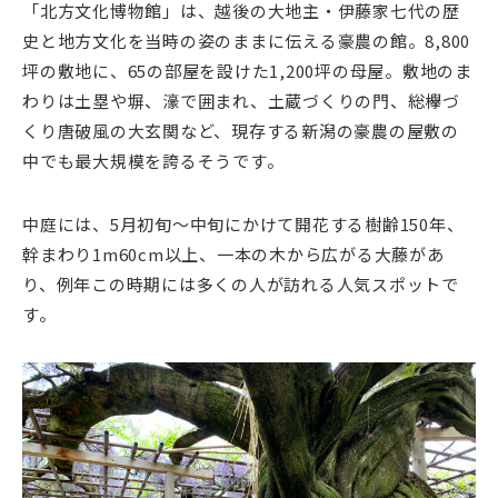
「北方文化博物館」は、越後の大地主・伊藤家七代の歴
史と地方文化を当時の姿のままに伝える豪農の館。8,800
坪の敷地に、65の部屋を設けた1,200坪の母屋。敷地のま
わりは土塁や塀、濠で囲まれ、土蔵づくりの門、総欅づ
くり唐破風の大玄関など、現存する新潟の豪農の屋敷の
中でも最大規模を誇るそうです。
中庭には、5月初旬～中旬にかけて開花する樹齢150年、
幹まわり1m60cm以上、一本の木から広がる大藤があ
り、例年この時期には多くの人が訪れる人気スポットで
す。