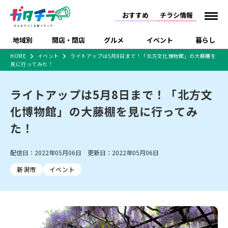
おすすめ
チラシ情報
地域別
開店・閉店
グルメ
イベント
暮らし
HOME
イベント
ライトアップは5月8日まで！「北方文化博物館」の大藤棚を
見に行ってみた！
食品スーパー・コンビ
戸建住宅・マンショ
特売セール
インタビュー
ニ
ン・土地
住宅メーカー・工務
ライトアップは5月8日まで！「北方文
新潟市
開店
ラーメン
体験・販売
施設・ショップ
下越
閉店
現地レポート
祭り・伝統行事
店
化博物館」の大藤棚を見に行ってみ
ショッピングモール・
ドラッグストア・ホーム
特集・まとめ記事
大型施設
センター
た！
食品メーカー・県産
リニューアル・移転
休業
開店まとめ
閉店まとめ
中越
和食
趣味・展示会
上越
洋食
ライブ・コンサート
品
新潟市・開店
新潟市・閉店
長岡市・開店
配信日：2022年05月06日 更新日：2022年05月06日
セツコママ
ランキング
新潟人
キャンペーン
ファッション
生活サービス
長岡市・閉店
上越市・開店
上越市・閉店
開店まとめ
閉店まとめ
人気記事まとめ
定食まとめ
新潟市
イベント
にいがた酒の陣・新潟
習い事・塾
アパレル・雑貨
フィットネス・ジム
佐渡
スイーツ
スポーツ
ランチ
ラーメン・開店
ラーメン・閉店
酒月
ラーメンまとめ
飲食店まとめ
観光スポット
温泉・入浴
ホテル
旅館
水族館
インテリア・雑貨
外食・テイクアウト
リラクゼーション・整体
スキー場
リユース・買取
新車・中古車・カー用品
旅行・レジャー
家電・携帯電話
新潟市中央区
ご当地グルメ
セミナー・講演会
新潟市東区
食べ歩き
子ども向け
テイクアウト
新潟市西区
花火大会
新潟市北区
季節・期間限定
入場無料
病院・クリニック
イオンモール
ラブラ万代・ラブラ2
冠婚葬祭
習い事・塾
通販・EC
イベント
求人