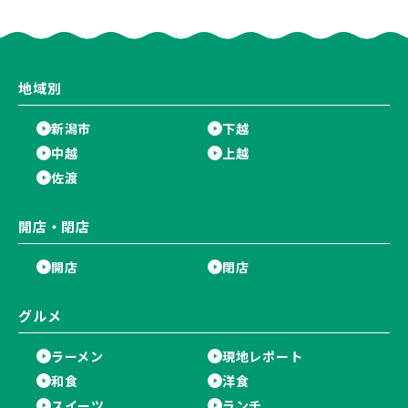
ねライブショー」も楽しもう♪
日の露店」が大集結♪
地域別
新潟市
下越
中越
上越
佐渡
開店・閉店
開店
閉店
グルメ
ラーメン
現地レポート
和食
洋食
スイーツ
ランチ