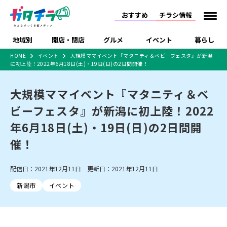
おすすめ
チラシ情報
地域別
開店・閉店
グルメ
イベント
暮らし
HOME
イベント
大規模ママイベント『マタニティ＆ベビーフェスタ』が新潟
に初上陸！2022年6月18日(土)・19日(日)の2日間開催！
食品スーパー・コンビ
戸建住宅・マンショ
特売セール
インタビュー
ニ
ン・土地
住宅メーカー・工務
大規模ママイベント『マタニティ＆ベ
新潟市
開店
ラーメン
体験・販売
施設・ショップ
下越
閉店
現地レポート
祭り・伝統行事
店
ビーフェスタ』が新潟に初上陸！2022
ショッピングモール・
ドラッグストア・ホーム
特集・まとめ記事
大型施設
センター
年6月18日(土)・19日(日)の2日間開
食品メーカー・県産
リニューアル・移転
休業
開店まとめ
閉店まとめ
中越
和食
趣味・展示会
上越
洋食
ライブ・コンサート
品
催！
新潟市・開店
新潟市・閉店
長岡市・開店
セツコママ
ランキング
新潟人
キャンペーン
ファッション
生活サービス
長岡市・閉店
上越市・開店
上越市・閉店
開店まとめ
閉店まとめ
人気記事まとめ
定食まとめ
配信日：2021年12月11日 更新日：2021年12月11日
にいがた酒の陣・新潟
習い事・塾
アパレル・雑貨
フィットネス・ジム
佐渡
スイーツ
スポーツ
ランチ
ラーメン・開店
ラーメン・閉店
酒月
ラーメンまとめ
飲食店まとめ
新潟市
イベント
観光スポット
温泉・入浴
ホテル
旅館
水族館
インテリア・雑貨
外食・テイクアウト
リラクゼーション・整体
スキー場
リユース・買取
新車・中古車・カー用品
旅行・レジャー
家電・携帯電話
新潟市中央区
ご当地グルメ
セミナー・講演会
新潟市東区
食べ歩き
子ども向け
テイクアウト
新潟市西区
花火大会
新潟市北区
季節・期間限定
入場無料
病院・クリニック
イオンモール
ラブラ万代・ラブラ2
冠婚葬祭
習い事・塾
通販・EC
イベント
求人