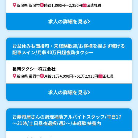
新潟県 新潟市
時給1,800円～2,250円
派遣社員
求人の詳細を見る
お盆休みも面接可・未経験歓迎/お客様を探さず稼げる
配車メイン/月収40万円超夜勤タクシー
長岡タクシー株式会社
新潟県 長岡市
月給31万4,990円～51万2,915円
正社員
求人の詳細を見る
お寿司屋さんの調理補助アルバイトスタッフ/平日17
～21時/土日昼夜選択/週3～/未経験 扶養内