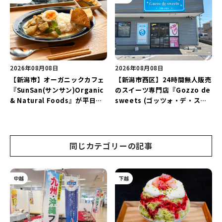
♪
2026年08月08日
2026年08月08日
【新潟市】オーガニックカフェ
【新潟市西区】24時間無人販売
『SunSan(サンサン)Organic
のスイーツ専門店『Gozzo de
& Natural Foods』が平日ラ
sweets (ゴッツォ・デ・スイ
ンチも7月24日からスタート！
ーツ) 新潟本店』が8月9日に閉
「抗酸化☆レモンチキンカレ
店…。一部商品は姉妹店で販売
ー」と「美容と健康を考えたプ
継続！
レートランチ」を実食レポート
同じカテゴリーの記事
♪
中越
下越