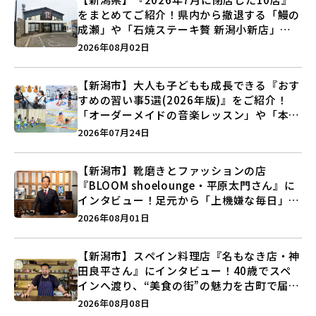
をまとめてご紹介！県内から撤退する「鰻の
成瀬」や「石焼ステーキ贅 新潟小新店」が
営業に幕…。
2026年08月02日
【新潟市】大人も子どもも成長できる『おす
すめの習い事5選(2026年版)』をご紹介！
「オーダーメイドの音楽レッスン」や「本格
キックボクシング」で新しい自分を見つけよ
2026年07月24日
う♪
【新潟市】靴磨きとファッションの店
『BLOOM shoelounge・平原太門さん』に
インタビュー！足元から「上機嫌な毎日」を
つくる装いの提案とは？
2026年08月01日
【新潟市】スペイン料理店『名もなき店・神
田良平さん』にインタビュー！40歳でスペ
インへ渡り、“美食の街”の魅力を古町で届け
る♪
2026年08月08日