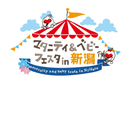
新潟市南区
カフェ
住宅展示場
居酒屋・バー
新潟市江南区
完成見学会
焼肉
学生スポーツ
新潟市秋葉区
パスタ
アルビレックス
新潟市西蒲区
ビルボードプレイスBP
新潟伊勢丹
ピア万代
官公庁・自治体
新潟市 チラシ
長岡・見附 チラシ
村上・関川
パン・ベーカリー
新発田・聖籠
タレカツ・豚カツ
胎内・粟島
デカ盛り・大盛り
リバーサイド千秋
パティオPATIO
上越・妙高・糸魚川 チラシ
注目 チラシ
週末セール
三条・加茂・田上
旨辛・激辛
定食・町定食
五泉・阿賀野・阿賀
海鮮・鮨
燕・弥彦
そば・うどん
火曜セール
オープン・リニューアルセール
長岡・見附
日本酒・新潟清酒
小千谷・十日町・津南
ワイン・クラフトビール
魚沼・南魚沼・湯沢
周年祭・感謝祭セール
年末・初売りセール
柏崎・刈羽・出雲崎
ケーキ・パフェ
ビアガーデン・暑気払い
上越・妙高・糸魚川
忘新年会・歓送迎会