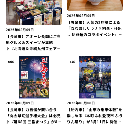
2026年08月09日
【五泉市】人気の2店舗による
『ななほしサウナ×割烹・仕出
2026年08月09日
し 伊藤屋のコラボイベント』が
【長岡市】アオーレ長岡にご当
8月13日に限定開催！サウナと
地グルメ＆スイーツが集結
かき氷でととのえよう♪
♪『北海道＆沖縄九州フェア
2026 inアオーレ』が8月11日
より開催！北海道限定「生食感
中越
下越
チェルシー」をゲットしよう♪
2026年08月09日
2026年08月08日
【長岡市】力自慢が競い合う
【胎内市】“山車の乗車体験”を
「丸太早切選手権大会」は必見
楽しめる『本町ふれ愛夜市 ふう
♪『第68回 三島まつり』が8月
りん祭り』が8月11日に開催！
11日に開催！「まーな ものま
レトロな商店街に「グルメ＆縁