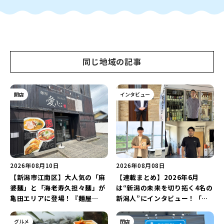
同じ地域の記事
開店
インタビュー
2026年08月10日
2026年08月08日
【新潟市江南区】大人気の「麻
【連載まとめ】2026年6月
婆麺」と「海老寿久担々麺」が
は“新潟の未来を切り拓く4名の
亀田エリアに登場！『麺屋
新潟人”にインタビュー！「学
Aishin愛心』が亀田本町にオー
生起業家」や「料理専門のフォ
プン予定♪
トグラファー」など要チェック
グルメ
閉店