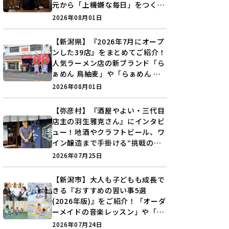
元から「上機嫌な毎日」をつくる
装いの提案とは？
2026年08月01日
【新潟県】『2026年7月にオープ
ンした39店』をまとめてご紹介！
人気ラーメン店の新ブランド「ら
ぁめん 鳥紬麦」や「らぁめん し
ょうがの空」など盛りだくさん♪
2026年08月01日
【弥彦村】『酒屋やよい・三代目
店主の羽生雅克さん』にインタビ
ュー！地酒やクラフトビール、ワ
イン醸造まで手掛ける“挑戦の歴
史”に迫る♪
2026年07月25日
【新潟市】大人も子どもも成長で
きる『おすすめの習い事5選
(2026年版)』をご紹介！「オーダ
ーメイドの音楽レッスン」や「本
格キックボクシング」で新しい自
2026年07月24日