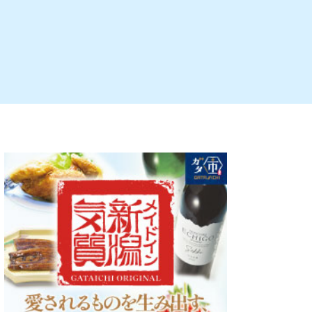
ルビレックス
新潟市西蒲区
パン・ベーカリー
村上・関川
タレカツ・豚カツ
注目 チラシ
週末セール
・十日町・津南
・クラフトビール
魚沼・南魚沼・湯沢
ケーキ・パフェ