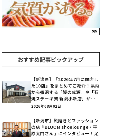
PR
おすすめ記事ピックアップ
【新潟県】『2026年7月に閉店し
た10店』をまとめてご紹介！県内
から撤退する「鰻の成瀬」や「石
焼ステーキ贅 新潟小新店」が営
業に幕…。
2026年08月02日
【新潟市】靴磨きとファッション
の店『BLOOM shoelounge・平
原太門さん』にインタビュー！足