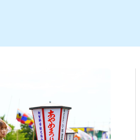
ト
区
大会
新潟市北区
季節・期間限定
入場無料
新潟市南区
住宅展示場
カフェ
新潟市江南区
完成見学会
居酒屋・バー
学生スポーツ
新潟市秋葉区
焼肉
パスタ
ア
新潟市 チラシ
長岡・見附 チラシ
上越・妙高・糸魚川 チラシ
茂・田上
・町定食
五泉・阿賀野・阿賀
海鮮・鮨
そば・うどん
燕・弥彦
日本酒・新潟清酒
長岡・見附
小千谷
ワイン
ール
周年祭・感謝祭セール
年末・初売りセール
川
送迎会