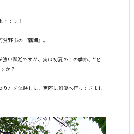
水上です！
阿賀野市の
『瓢湖』
。
が強い瓢湖ですが、実は初夏のこの季節、
“と
ですか？
つり』
を体験しに、実際に瓢湖へ行ってきまし