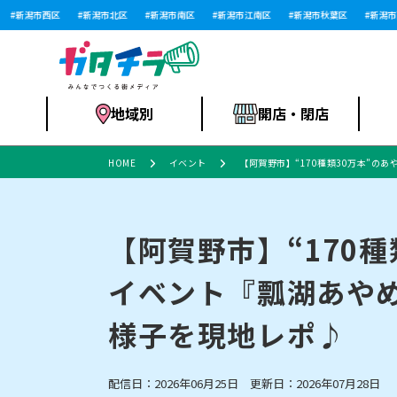
新潟市西区
新潟市北区
新潟市南区
新潟市江南区
新潟市秋葉区
新潟市西
地域別
開店・閉店
HOME
イベント
【阿賀野市】“170種類30万本”
食品スーパー・コ
新潟市
開店
ラーメン
体験・販売
施設・ショップ
特売セール
ンビニ
【阿賀野市】“170
イベント『瓢湖あやめ
リニューアル・移転
習い事・塾
セツコママ
アパレル・雑貨
ランキング
休業
新潟人
開店まと
フィッ
ファッション
佐渡
スイーツ
スポーツ
様子を現地レポ♪
上越市・閉店
スキー場
リユース・買取
ラーメン・開店
病院・ク
ラー
リバーサイド千秋
パティオPATIO
配信日：2026年06月25日 更新日：2026年07月28日
インテリア・雑貨
外食・テイクアウト