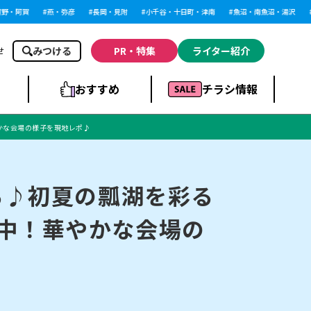
・阿賀
燕・弥彦
長岡・見附
小千谷・十日町・津南
魚沼・南魚沼・湯沢
柏
みつける
PR・特集
ライター紹介
せ
おすすめ
チラシ情報
やかな会場の様子を現地レポ♪
ドラッグストア・ホ
ライブ・コンサー
ームセンター
上越
洋食
ト
る♪初夏の瓢湖を彩る
催中！華やかな会場の
まとめ
族館
長岡市・閉店
リラクゼーション・整体
ラーメンまとめ
上越市・開店
飲食店まとめ
スBP
新潟伊勢丹
ピア万代
冠婚葬祭
習い事・塾
通販・EC