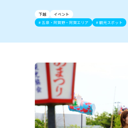
新潟市中央区
ご当地グルメ
セミナー・講演会
新潟市東区
食べ歩き
子ども向け
テイクアウ
新潟市西
花火
イベント
求人
官公庁・自治体
新発田・聖籠
デカ盛り・大盛り
胎内・粟島
旨辛・激辛
三条・加
定食
火曜セール
オープン・リニューアルセ
下越
イベント
柏崎・刈羽・出雲崎
ビアガーデン・暑気払い
上越・妙高・糸魚
忘新年会・歓
五泉・阿賀野・阿賀エリア
観光スポット