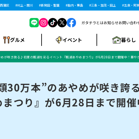
蒲区
村上・関川
新発田・聖籠
胎内・粟島
三条・加茂・田上
五泉・阿賀野
ガタチラとは
お知らせ
お問い合わ
暮らし
グルメ
イベント
のあやめが咲き誇る♪初夏の瓢湖を彩るイベント『瓢湖あやめまつり』が6月28日まで開催中！華
ショッピングモー
戸建住宅・マンショ
住宅メーカー・工
食品メーカー・県
特集・まとめ記
ル・大型施設
ン・土地
下越
閉店
現地レポート
祭り・伝統行事
インタビュー
中越
和食
趣味・展示会
務店
産品
事
種類30万本”のあやめが咲き誇
まつり』が6月28日まで開
にいがた酒の陣・新
め
トネス・ジム
キャンペーン
閉店まとめ
開店まとめ
観光スポット
新潟市・開店
閉店まとめ
温泉・入浴
新潟市・閉店
人気記事まとめ
ホテル
長岡市・開店
旅館
定食
水
生活サービス
潟酒月
ランチ
リニック
メン・閉店
イオンモール
ラブラ万代・ラブラ2
ビルボードプレイ
新車・中古車・カー用品
旅行・レジャー
家電・携帯電話