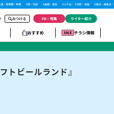
・阿賀野・阿賀
燕・弥彦
長岡・見附
小千谷・十日町・津南
魚沼・南魚沼・湯
みつける
PR・特集
ライター紹介
せ
おすすめ
チラシ情報
ドラッグストア・ホ
ライブ・コンサー
ームセンター
上越
洋食
ト
フトビールランド』
まとめ
族館
長岡市・閉店
リラクゼーション・整体
ラーメンまとめ
上越市・開店
飲食店まとめ
スBP
新潟伊勢丹
ピア万代
冠婚葬祭
習い事・塾
通販・EC