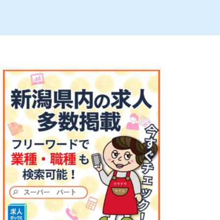
ルビレックス
新潟市西蒲区
パン・ベーカリー
村上・関川
タレカツ・豚カツ
注目 チラシ
週末セール
・十日町・津南
・クラフトビール
魚沼・南魚沼・湯沢
ケーキ・パフェ