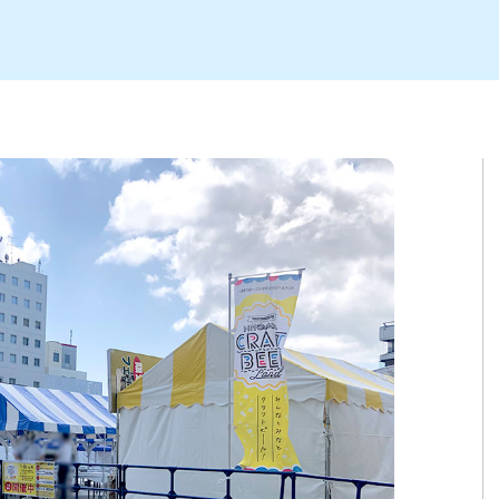
ト
区
大会
新潟市北区
季節・期間限定
入場無料
新潟市南区
住宅展示場
カフェ
新潟市江南区
完成見学会
居酒屋・バー
学生スポーツ
新潟市秋葉区
焼肉
パスタ
ア
新潟市 チラシ
長岡・見附 チラシ
上越・妙高・糸魚川 チラシ
茂・田上
・町定食
五泉・阿賀野・阿賀
海鮮・鮨
そば・うどん
燕・弥彦
日本酒・新潟清酒
長岡・見附
小千谷
ワイン
ール
周年祭・感謝祭セール
年末・初売りセール
川
送迎会