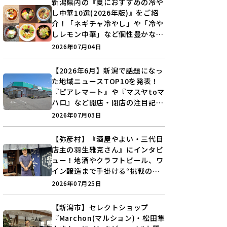
新潟県内の『夏におすすめの冷や
し中華10選(2026年版)』をご紹
介！「ネギチャ冷やし」や「冷や
しレモン中華」など個性豊かなラ
インアップ♪
2026年07月04日
【2026年6月】新潟で話題になっ
た地域ニュースTOP10を発表！
『ピアレマート』や『マスヤtoマ
ハロ』など開店・閉店の注目記事
をランキングでご紹介♪
2026年07月03日
【弥彦村】『酒屋やよい・三代目
店主の羽生雅克さん』にインタビ
ュー！地酒やクラフトビール、ワ
イン醸造まで手掛ける“挑戦の歴
史”に迫る♪
2026年07月25日
【新潟市】セレクトショップ
『Marchon(マルション)・松田隼