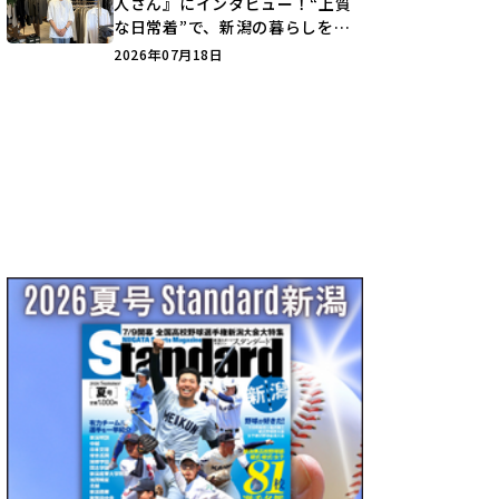
人さん』にインタビュー！“上質
な日常着”で、新潟の暮らしを楽
しむ提案とは？
2026年07月18日