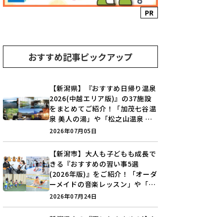
PR
おすすめ記事ピックアップ
【新潟県】『おすすめ日帰り温泉
2026(中越エリア版)』の37施設
をまとめてご紹介！「加茂七谷温
泉 美人の湯」や「松之山温泉 ナ
ステビュウ湯の山」などを巡ろう
2026年07月05日
♪
【新潟市】大人も子どもも成長で
きる『おすすめの習い事5選
(2026年版)』をご紹介！「オーダ
ーメイドの音楽レッスン」や「本
格キックボクシング」で新しい自
2026年07月24日
分を見つけよう♪