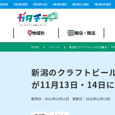
東区
新潟市西区
新潟市北区
新潟市南区
新潟市江南区
新潟市秋葉区
地域別
開店・閉店
HOME
イベント
新潟のクラフトビールが大集合！『オ
食品スーパー・コ
新潟市
開店
ラーメン
体験・販売
施設・ショップ
特売セール
ンビニ
新潟のクラフトビー
が11月13日・14日
リニューアル・移転
習い事・塾
セツコママ
アパレル・雑貨
ランキング
休業
新潟人
開店まと
フィッ
ファッション
佐渡
スイーツ
スポーツ
上越市・閉店
スキー場
リユース・買取
ラーメン・開店
病院・ク
ラー
配信日：2021年11月11日 更新日：2021年11月12日
リバーサイド千秋
パティオPATIO
インテリア・雑貨
外食・テイクアウト