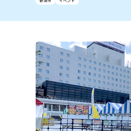
新潟市
イベント
新潟市中央区
ご当地グルメ
セミナー・講演会
新潟市東区
食べ歩き
子ども向け
テイクアウ
新潟市西
花火
イベント
求人
官公庁・自治体
新発田・聖籠
デカ盛り・大盛り
胎内・粟島
旨辛・激辛
三条・加
定食
火曜セール
オープン・リニューアルセ
柏崎・刈羽・出雲崎
ビアガーデン・暑気払い
上越・妙高・糸魚
忘新年会・歓