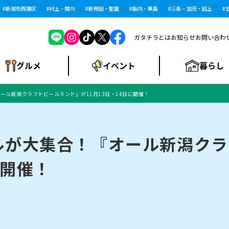
新潟市西蒲区
村上・関川
新発田・聖籠
胎内・粟島
三条・加茂・田上
五泉
ガタチラとは
お知らせ
お問い合わ
暮らし
グルメ
イベント
ール新潟クラフトビールランド』が11月13日・14日に開催！
ショッピングモー
戸建住宅・マンショ
住宅メーカー・工
食品メーカー・県
特集・まとめ記
ル・大型施設
ン・土地
下越
閉店
現地レポート
祭り・伝統行事
インタビュー
中越
和食
趣味・展示会
務店
産品
事
ルが大集合！『オール新潟クラ
に開催！
にいがた酒の陣・新
め
トネス・ジム
キャンペーン
閉店まとめ
開店まとめ
観光スポット
新潟市・開店
閉店まとめ
温泉・入浴
新潟市・閉店
人気記事まとめ
ホテル
長岡市・開店
旅館
定食
水
生活サービス
潟酒月
ランチ
リニック
メン・閉店
イオンモール
ラブラ万代・ラブラ2
ビルボードプレイ
新車・中古車・カー用品
旅行・レジャー
家電・携帯電話