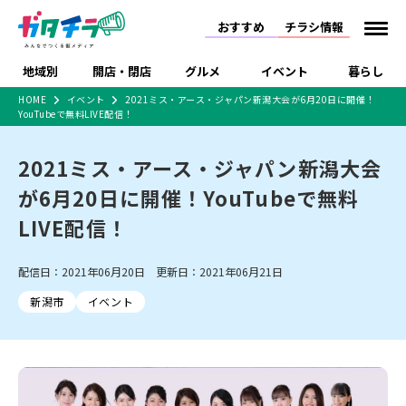
おすすめ
チラシ情報
地域別
開店・閉店
グルメ
イベント
暮らし
HOME
イベント
2021ミス・アース・ジャパン新潟大会が6月20日に開催！
YouTubeで無料LIVE配信！
食品スーパー・コンビ
戸建住宅・マンショ
特売セール
インタビュー
ニ
ン・土地
住宅メーカー・工務
2021ミス・アース・ジャパン新潟大会
新潟市
開店
ラーメン
体験・販売
施設・ショップ
下越
閉店
現地レポート
祭り・伝統行事
店
が6月20日に開催！YouTubeで無料
ショッピングモール・
ドラッグストア・ホーム
特集・まとめ記事
大型施設
センター
LIVE配信！
食品メーカー・県産
リニューアル・移転
休業
開店まとめ
閉店まとめ
中越
和食
趣味・展示会
上越
洋食
ライブ・コンサート
品
新潟市・開店
新潟市・閉店
長岡市・開店
配信日：2021年06月20日 更新日：2021年06月21日
セツコママ
ランキング
新潟人
キャンペーン
ファッション
生活サービス
長岡市・閉店
上越市・開店
上越市・閉店
開店まとめ
閉店まとめ
人気記事まとめ
定食まとめ
新潟市
イベント
にいがた酒の陣・新潟
習い事・塾
アパレル・雑貨
フィットネス・ジム
佐渡
スイーツ
スポーツ
ランチ
ラーメン・開店
ラーメン・閉店
酒月
ラーメンまとめ
飲食店まとめ
観光スポット
温泉・入浴
ホテル
旅館
水族館
インテリア・雑貨
外食・テイクアウト
リラクゼーション・整体
スキー場
リユース・買取
新車・中古車・カー用品
旅行・レジャー
家電・携帯電話
新潟市中央区
ご当地グルメ
セミナー・講演会
新潟市東区
食べ歩き
子ども向け
テイクアウト
新潟市西区
花火大会
新潟市北区
季節・期間限定
入場無料
病院・クリニック
イオンモール
ラブラ万代・ラブラ2
冠婚葬祭
習い事・塾
通販・EC
イベント
求人