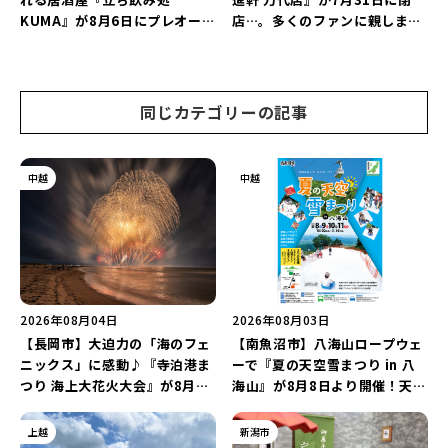
KUMA』が8月6日にプレオープ
店…。多くのファンに親しまれ
ン！“1杯目のドリンクが半
た名店が長年の営業に幕。
額”になるキャンペーンを開催
♪
同じカテゴリーの記事
中越
中越
2026年08月04日
2026年08月03日
【長岡市】大迫力の「海のフェ
【南魚沼市】八海山ロープウェ
ニックス」に感動♪『寺泊港ま
ーで『夏の天空雪まつり in 八
つり 海上大花火大会』が8月7
海山』が8月8日より開催！天然
日に開催！海と夜空を彩る“約
雪を使った「そり遊びゲレン
5,000発の花火”を楽しもう♪
デ」が登場♪
上越
新潟市