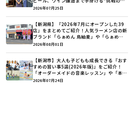
ビール、ワイン醸造まで手掛ける“挑戦の歴
史”に迫る♪
2026年07月25日
【新潟県】『2026年7月にオープンした39
店』をまとめてご紹介！人気ラーメン店の新
ブランド「らぁめん 鳥紬麦」や「らぁめん
しょうがの空」など盛りだくさん♪
2026年08月01日
【新潟市】大人も子どもも成長できる『おす
すめの習い事5選(2026年版)』をご紹介！
「オーダーメイドの音楽レッスン」や「本格
キックボクシング」で新しい自分を見つけよ
2026年07月24日
う♪