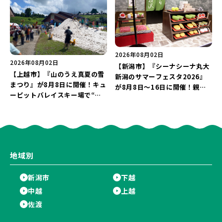
2026年08月02日
2026年08月02日
【新潟市】『シーナシーナ丸大
【上越市】『山のうえ真夏の雪
新潟のサマーフェスタ2026』
まつり』が8月8日に開催！キュ
が8月8日～16日に開催！親子
ーピットバレイスキー場で“真
で楽しめる夏休みイベント「ち
夏の雪遊び＆夜の花火大会”を
ょこっと けしごむてん」は入場
楽しもう♪
無料♪
地域別
新潟市
下越
中越
上越
佐渡