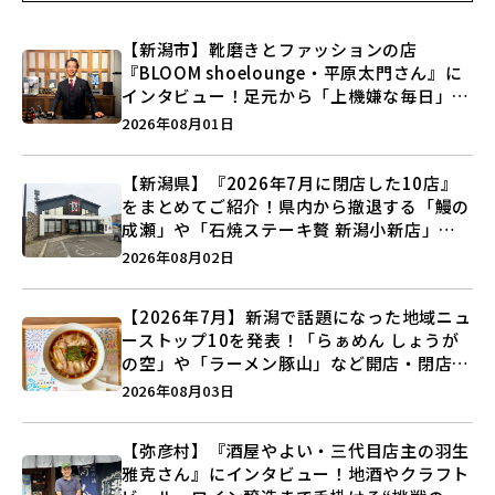
【新潟市】靴磨きとファッションの店
『BLOOM shoelounge・平原太門さん』に
インタビュー！足元から「上機嫌な毎日」を
つくる装いの提案とは？
2026年08月01日
【新潟県】『2026年7月に閉店した10店』
をまとめてご紹介！県内から撤退する「鰻の
成瀬」や「石焼ステーキ贅 新潟小新店」が
営業に幕…。
2026年08月02日
【2026年7月】新潟で話題になった地域ニュ
ーストップ10を発表！「らぁめん しょうが
の空」や「ラーメン豚山」など開店・閉店の
注目記事をランキングでご紹介♪
2026年08月03日
【弥彦村】『酒屋やよい・三代目店主の羽生
雅克さん』にインタビュー！地酒やクラフト