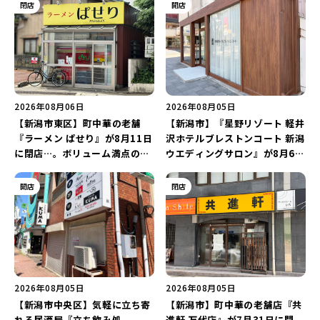
閉店
開店
2026年08月06日
2026年08月05日
【新潟市東区】町中華の老舗
【新潟市】『星野リゾート 軽井
『ラーメン ぱせり』が8月11日
沢ホテルブレストンコート 新潟
に閉店…。ボリューム満点の名
ウエディングサロン』が8月6日
店が幕を閉じる。
にオープン！軽井沢ウエディン
グを万代で相談しよう♪
開店
閉店
2026年08月05日
2026年08月05日
【新潟市中央区】気軽に立ち寄
【新潟市】町中華の老舗店『共
れる居酒屋『立ち飲み処
進軒 万代店』が7月31日に閉