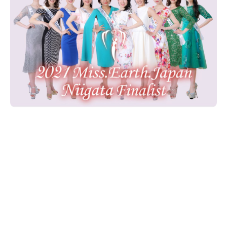
新潟市南区
カフェ
住宅展示場
居酒屋・バー
新潟市江南区
完成見学会
焼肉
学生スポーツ
新潟市秋葉区
パスタ
アルビレックス
新潟市西蒲区
ビルボードプレイスBP
新潟伊勢丹
ピア万代
官公庁・自治体
新潟市 チラシ
長岡・見附 チラシ
村上・関川
パン・ベーカリー
新発田・聖籠
タレカツ・豚カツ
胎内・粟島
デカ盛り・大盛り
リバーサイド千秋
パティオPATIO
上越・妙高・糸魚川 チラシ
注目 チラシ
週末セール
三条・加茂・田上
旨辛・激辛
定食・町定食
五泉・阿賀野・阿賀
海鮮・鮨
燕・弥彦
そば・うどん
火曜セール
オープン・リニューアルセール
長岡・見附
日本酒・新潟清酒
小千谷・十日町・津南
ワイン・クラフトビール
魚沼・南魚沼・湯沢
周年祭・感謝祭セール
年末・初売りセール
柏崎・刈羽・出雲崎
ケーキ・パフェ
ビアガーデン・暑気払い
上越・妙高・糸魚川
忘新年会・歓送迎会