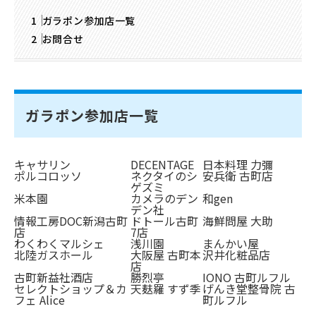
ガラポン参加店一覧
お問合せ
ガラポン参加店一覧
キャサリン
DECENTAGE
日本料理 力彌
ポルコロッソ
ネクタイのシ
安兵衛 古町店
ゲズミ
米本園
カメラのデン
和gen
デン社
情報工房DOC新潟古町
ドトール古町
海鮮問屋 大助
店
7店
わくわくマルシェ
浅川園
まんかい屋
北陸ガスホール
大阪屋 古町本
沢井化粧品店
店
古町新益社酒店
勝烈亭
IONO 古町ルフル
セレクトショップ＆カ
天麸羅 すず季
げんき堂整骨院 古
フェ Alice
町ルフル