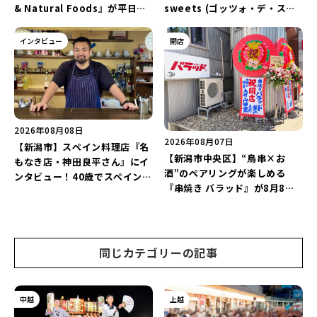
& Natural Foods』が平日ラ
sweets (ゴッツォ・デ・スイ
ンチも7月24日からスタート！
ーツ) 新潟本店』が8月9日に閉
「抗酸化☆レモンチキンカレ
店…。一部商品は姉妹店で販売
インタビュー
開店
ー」と「美容と健康を考えたプ
継続！
レートランチ」を実食レポート
♪
2026年08月08日
2026年08月07日
【新潟市】スペイン料理店『名
【新潟市中央区】“鳥串×お
もなき店・神田良平さん』にイ
酒”のペアリングが楽しめる
ンタビュー！40歳でスペインへ
『串焼き バラッド』が8月8日
渡り、“美食の街”の魅力を古町
にオープン！厳選した地酒もラ
で届ける♪
インアップ♪
同じカテゴリーの記事
中越
上越