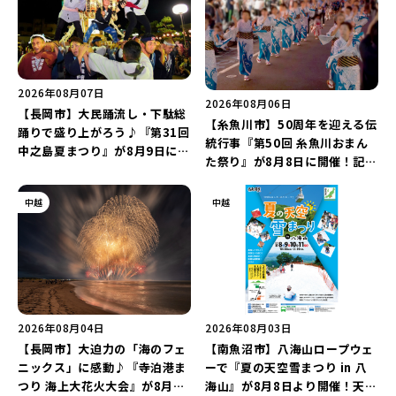
2026年08月07日
2026年08月06日
【長岡市】大民踊流し・下駄総
【糸魚川市】50周年を迎える伝
踊りで盛り上がろう♪『第31回
統行事『第50回 糸魚川おまん
中之島夏まつり』が8月9日に開
た祭り』が8月8日に開催！記念
催！“新潟アルビレックスBB選
企画の新潟プロレス＆東京力車
手”のシュート対決は必見♪
を楽しもう♪
中越
中越
2026年08月04日
2026年08月03日
【長岡市】大迫力の「海のフェ
【南魚沼市】八海山ロープウェ
ニックス」に感動♪『寺泊港ま
ーで『夏の天空雪まつり in 八
つり 海上大花火大会』が8月7
海山』が8月8日より開催！天然