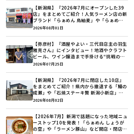
【新潟県】『2026年7月にオープンした39
店』をまとめてご紹介！人気ラーメン店の新
ブランド「らぁめん 鳥紬麦」や「らぁめん
しょうがの空」など盛りだくさん♪
2026年08月01日
【弥彦村】『酒屋やよい・三代目店主の羽生
雅克さん』にインタビュー！地酒やクラフト
ビール、ワイン醸造まで手掛ける“挑戦の歴
史”に迫る♪
2026年07月25日
【新潟県】『2026年7月に閉店した10店』
をまとめてご紹介！県内から撤退する「鰻の
成瀬」や「石焼ステーキ贅 新潟小新店」が
営業に幕…。
2026年08月02日
【2026年7月】新潟で話題になった地域ニュ
ーストップ10を発表！「らぁめん しょうが
の空」や「ラーメン豚山」など開店・閉店の