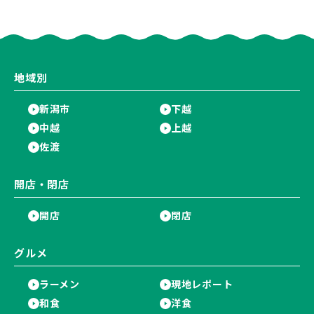
日に開催！海と夜空を彩る“約
雪を使った「そり遊びゲレン
5,000発の花火”を楽しもう♪
デ」が登場♪
地域別
新潟市
下越
中越
上越
佐渡
開店・閉店
開店
閉店
グルメ
ラーメン
現地レポート
和食
洋食