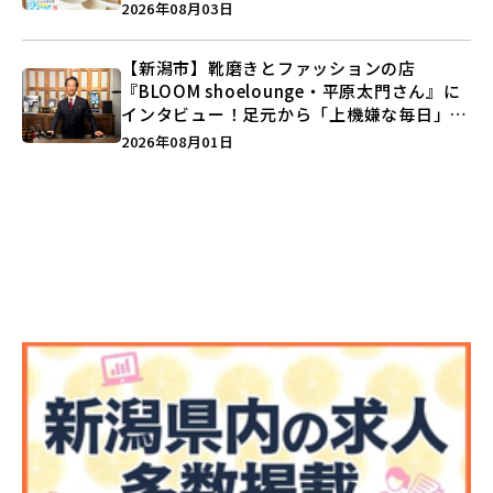
注目記事をランキングでご紹介♪
2026年08月03日
【新潟市】靴磨きとファッションの店
『BLOOM shoelounge・平原太門さん』に
インタビュー！足元から「上機嫌な毎日」を
つくる装いの提案とは？
2026年08月01日