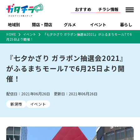
おすすめ
チラシ情報
地域別
開店・閉店
グルメ
イベント
暮らし
HOME
イベント
『七夕かざり ガラポン抽選会2021』がふるまちモール7で6
月25日より開催！
食品スーパー・コンビ
戸建住宅・マンショ
特売セール
インタビュー
ニ
ン・土地
住宅メーカー・工務
『七夕かざり ガラポン抽選会2021』
新潟市
開店
ラーメン
体験・販売
施設・ショップ
下越
閉店
現地レポート
祭り・伝統行事
店
がふるまちモール7で6月25日より開
ショッピングモール・
ドラッグストア・ホーム
特集・まとめ記事
大型施設
センター
催！
食品メーカー・県産
リニューアル・移転
休業
開店まとめ
閉店まとめ
中越
和食
趣味・展示会
上越
洋食
ライブ・コンサート
品
新潟市・開店
新潟市・閉店
長岡市・開店
配信日：2021年06月26日 更新日：2021年06月26日
セツコママ
ランキング
新潟人
キャンペーン
ファッション
生活サービス
長岡市・閉店
上越市・開店
上越市・閉店
開店まとめ
閉店まとめ
人気記事まとめ
定食まとめ
新潟市
イベント
にいがた酒の陣・新潟
習い事・塾
アパレル・雑貨
フィットネス・ジム
佐渡
スイーツ
スポーツ
ランチ
ラーメン・開店
ラーメン・閉店
酒月
ラーメンまとめ
飲食店まとめ
観光スポット
温泉・入浴
ホテル
旅館
水族館
インテリア・雑貨
外食・テイクアウト
リラクゼーション・整体
スキー場
リユース・買取
新車・中古車・カー用品
旅行・レジャー
家電・携帯電話
新潟市中央区
ご当地グルメ
セミナー・講演会
新潟市東区
食べ歩き
子ども向け
テイクアウト
新潟市西区
花火大会
新潟市北区
季節・期間限定
入場無料
病院・クリニック
イオンモール
ラブラ万代・ラブラ2
冠婚葬祭
習い事・塾
通販・EC
イベント
求人