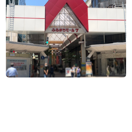
新潟市南区
カフェ
住宅展示場
居酒屋・バー
新潟市江南区
完成見学会
焼肉
学生スポーツ
新潟市秋葉区
パスタ
アルビレックス
新潟市西蒲区
ビルボードプレイスBP
新潟伊勢丹
ピア万代
官公庁・自治体
新潟市 チラシ
長岡・見附 チラシ
村上・関川
パン・ベーカリー
新発田・聖籠
タレカツ・豚カツ
胎内・粟島
デカ盛り・大盛り
リバーサイド千秋
パティオPATIO
上越・妙高・糸魚川 チラシ
注目 チラシ
週末セール
三条・加茂・田上
旨辛・激辛
定食・町定食
五泉・阿賀野・阿賀
海鮮・鮨
燕・弥彦
そば・うどん
火曜セール
オープン・リニューアルセール
長岡・見附
日本酒・新潟清酒
小千谷・十日町・津南
ワイン・クラフトビール
魚沼・南魚沼・湯沢
周年祭・感謝祭セール
年末・初売りセール
柏崎・刈羽・出雲崎
ケーキ・パフェ
ビアガーデン・暑気払い
上越・妙高・糸魚川
忘新年会・歓送迎会