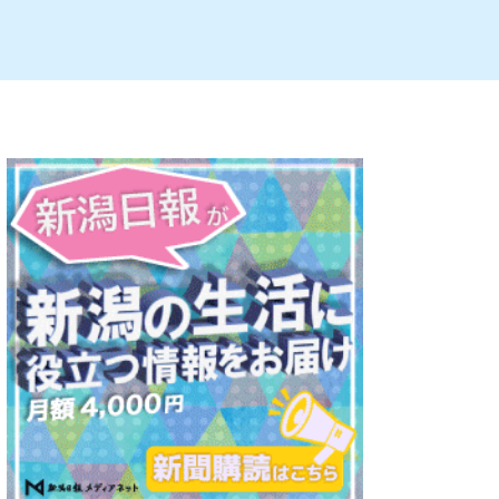
ルビレックス
新潟市西蒲区
パン・ベーカリー
村上・関川
タレカツ・豚カツ
注目 チラシ
週末セール
・十日町・津南
・クラフトビール
魚沼・南魚沼・湯沢
ケーキ・パフェ