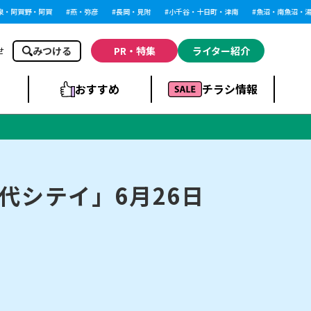
阿賀野・阿賀
燕・弥彦
長岡・見附
小千谷・十日町・津南
魚沼・南魚沼・湯沢
みつける
PR・特集
ライター紹介
せ
おすすめ
チラシ情報
ドラッグストア・ホ
ライブ・コンサー
ームセンター
上越
洋食
ト
代シテイ」6月26日
まとめ
族館
長岡市・閉店
リラクゼーション・整体
ラーメンまとめ
上越市・開店
飲食店まとめ
スBP
新潟伊勢丹
ピア万代
冠婚葬祭
習い事・塾
通販・EC