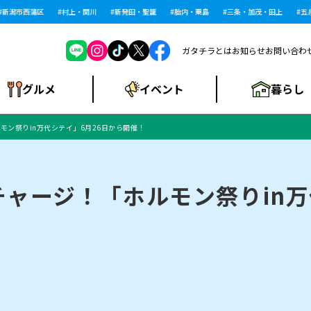
市西蒲区
村上・関川
新発田・聖籠
胎内・粟島
三条・加茂・田上
五泉・
ガタチラとは
お知らせ
お問い合わ
暮らし
グルメ
イベント
モン祭りin万代シテイ」6月26日から開催！
ショッピングモー
戸建住宅・マンショ
住宅メーカー・工
食品メーカー・県
特集・まとめ記
ル・大型施設
ン・土地
下越
閉店
現地レポート
祭り・伝統行事
インタビュー
中越
和食
趣味・展示会
務店
産品
事
ャージ！「ホルモン祭りin万
にいがた酒の陣・新
め
トネス・ジム
キャンペーン
閉店まとめ
開店まとめ
観光スポット
新潟市・開店
閉店まとめ
温泉・入浴
新潟市・閉店
人気記事まとめ
ホテル
長岡市・開店
旅館
定食
水
生活サービス
潟酒月
ランチ
リニック
メン・閉店
イオンモール
ラブラ万代・ラブラ2
ビルボードプレイ
新車・中古車・カー用品
旅行・レジャー
家電・携帯電話