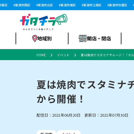
区
新潟市西区
新潟市北区
新潟市南区
新潟市江南区
新潟市秋葉区
新潟
地域別
開店・閉店
HOME
イベント
夏は焼肉でスタミナチャージ！「ホル
食品スーパー・コ
新潟市
開店
ラーメン
体験・販売
施設・ショップ
特売セール
ンビニ
夏は焼肉でスタミナチ
から開催！
リニューアル・移転
習い事・塾
セツコママ
アパレル・雑貨
ランキング
休業
新潟人
開店まと
フィッ
ファッション
佐渡
スイーツ
スポーツ
上越市・閉店
スキー場
リユース・買取
ラーメン・開店
病院・ク
ラー
配信日：2021年06月20日 更新日：2021年07月30日
リバーサイド千秋
パティオPATIO
インテリア・雑貨
外食・テイクアウト