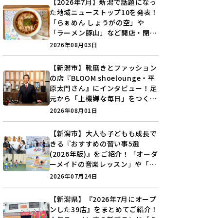
【2026年7月】新潟で話題になっ
た地域ニューストップ10を発表！
「らぁめん しょうがの空」や
「ラーメン豚山」など開店・閉店
の注目記事をランキングでご紹介
2026年08月03日
♪
【新潟市】靴磨きとファッション
の店『BLOOM shoelounge・平
原太門さん』にインタビュー！足
元から「上機嫌な毎日」をつくる
装いの提案とは？
2026年08月01日
【新潟市】大人も子どもも成長で
きる『おすすめの習い事5選
(2026年版)』をご紹介！「オーダ
ーメイドの音楽レッスン」や「本
格キックボクシング」で新しい自
2026年07月24日
分を見つけよう♪
【新潟県】『2026年7月にオープ
ンした39店』をまとめてご紹介！