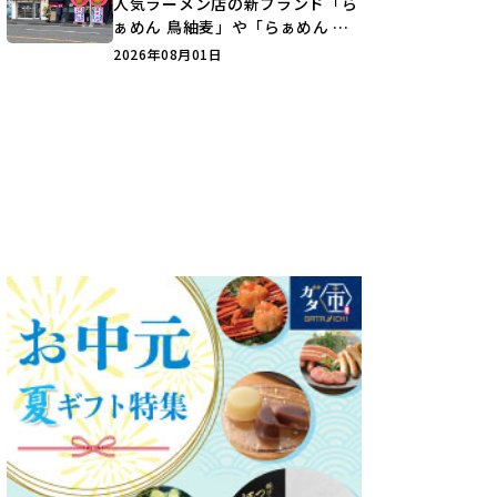
人気ラーメン店の新ブランド「ら
ぁめん 鳥紬麦」や「らぁめん し
ょうがの空」など盛りだくさん♪
2026年08月01日