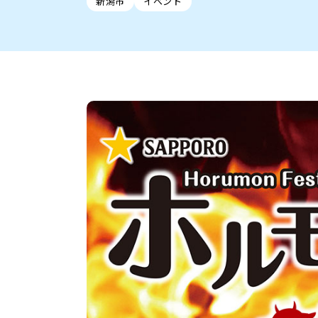
新潟市
イベント
新潟市中央区
ご当地グルメ
セミナー・講演会
新潟市東区
食べ歩き
子ども向け
テイクアウ
新潟市西
花火
イベント
求人
官公庁・自治体
新発田・聖籠
デカ盛り・大盛り
胎内・粟島
旨辛・激辛
三条・加
定食
火曜セール
オープン・リニューアルセ
柏崎・刈羽・出雲崎
ビアガーデン・暑気払い
上越・妙高・糸魚
忘新年会・歓