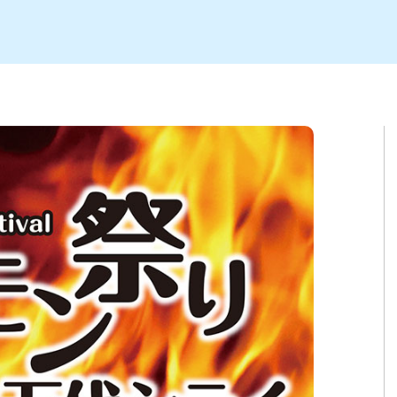
ト
区
大会
新潟市北区
季節・期間限定
入場無料
新潟市南区
住宅展示場
カフェ
新潟市江南区
完成見学会
居酒屋・バー
学生スポーツ
新潟市秋葉区
焼肉
パスタ
ア
新潟市 チラシ
長岡・見附 チラシ
上越・妙高・糸魚川 チラシ
茂・田上
・町定食
五泉・阿賀野・阿賀
海鮮・鮨
そば・うどん
燕・弥彦
日本酒・新潟清酒
長岡・見附
小千谷
ワイン
ール
周年祭・感謝祭セール
年末・初売りセール
川
送迎会