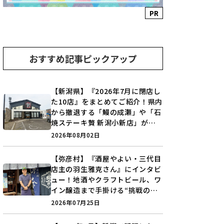
PR
おすすめ記事ピックアップ
【新潟県】『2026年7月に閉店し
た10店』をまとめてご紹介！県内
から撤退する「鰻の成瀬」や「石
焼ステーキ贅 新潟小新店」が営
業に幕…。
2026年08月02日
【弥彦村】『酒屋やよい・三代目
店主の羽生雅克さん』にインタビ
ュー！地酒やクラフトビール、ワ
イン醸造まで手掛ける“挑戦の歴
史”に迫る♪
2026年07月25日