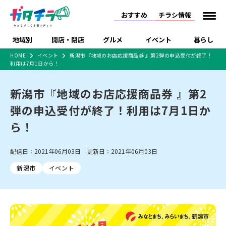
おすすめ
チラシ情報
地域別
開店・閉店
グルメ
イベント
暮らし
HOME
イベント
新潟市『地域のお店応援商品券 』第2弾の申込受付が終了！
利用は7月1日から！
食品スーパー・コンビ
戸建住宅・マンショ
特売セール
インタビュー
ニ
ン・土地
住宅メーカー・工務
新潟市『地域のお店応援商品券 』第2
新潟市
開店
ラーメン
体験・販売
施設・ショップ
下越
閉店
現地レポート
祭り・伝統行事
店
弾の申込受付が終了！利用は7月1日か
ショッピングモール・
ドラッグストア・ホーム
特集・まとめ記事
大型施設
センター
ら！
食品メーカー・県産
リニューアル・移転
休業
開店まとめ
閉店まとめ
中越
和食
趣味・展示会
上越
洋食
ライブ・コンサート
品
新潟市・開店
新潟市・閉店
長岡市・開店
配信日：2021年06月03日 更新日：2021年06月03日
セツコママ
ランキング
新潟人
キャンペーン
ファッション
生活サービス
長岡市・閉店
上越市・開店
上越市・閉店
開店まとめ
閉店まとめ
人気記事まとめ
定食まとめ
新潟市
イベント
にいがた酒の陣・新潟
習い事・塾
アパレル・雑貨
フィットネス・ジム
佐渡
スイーツ
スポーツ
ランチ
ラーメン・開店
ラーメン・閉店
酒月
ラーメンまとめ
飲食店まとめ
観光スポット
温泉・入浴
ホテル
旅館
水族館
インテリア・雑貨
外食・テイクアウト
リラクゼーション・整体
スキー場
リユース・買取
新車・中古車・カー用品
旅行・レジャー
家電・携帯電話
新潟市中央区
ご当地グルメ
セミナー・講演会
新潟市東区
食べ歩き
子ども向け
テイクアウト
新潟市西区
花火大会
新潟市北区
季節・期間限定
入場無料
病院・クリニック
イオンモール
ラブラ万代・ラブラ2
冠婚葬祭
習い事・塾
通販・EC
イベント
求人