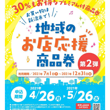
新潟市南区
カフェ
住宅展示場
居酒屋・バー
新潟市江南区
完成見学会
焼肉
学生スポーツ
新潟市秋葉区
パスタ
アルビレックス
新潟市西蒲区
ビルボードプレイスBP
新潟伊勢丹
ピア万代
官公庁・自治体
新潟市 チラシ
長岡・見附 チラシ
村上・関川
パン・ベーカリー
新発田・聖籠
タレカツ・豚カツ
胎内・粟島
デカ盛り・大盛り
リバーサイド千秋
パティオPATIO
上越・妙高・糸魚川 チラシ
注目 チラシ
週末セール
三条・加茂・田上
旨辛・激辛
定食・町定食
五泉・阿賀野・阿賀
海鮮・鮨
燕・弥彦
そば・うどん
火曜セール
オープン・リニューアルセール
長岡・見附
日本酒・新潟清酒
小千谷・十日町・津南
ワイン・クラフトビール
魚沼・南魚沼・湯沢
周年祭・感謝祭セール
年末・初売りセール
柏崎・刈羽・出雲崎
ケーキ・パフェ
ビアガーデン・暑気払い
上越・妙高・糸魚川
忘新年会・歓送迎会