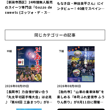
【新潟市西区】24時間無人販売
もなき店・神田良平さん』にイ
のスイーツ専門店『Gozzo de
ンタビュー！40歳でスペインへ
sweets (ゴッツォ・デ・スイ
渡り、“美食の街”の魅力を古町
ーツ) 新潟本店』が8月9日に閉
で届ける♪
店…。一部商品は姉妹店で販売
継続！
同じカテゴリーの記事
中越
下越
2026年08月09日
2026年08月08日
【長岡市】力自慢が競い合う
【胎内市】“山車の乗車体験”を
「丸太早切選手権大会」は必見
楽しめる『本町ふれ愛夜市 ふう
♪『第68回 三島まつり』が8月
りん祭り』が8月11日に開催！
11日に開催！「まーな ものま
レトロな商店街に「グルメ＆縁