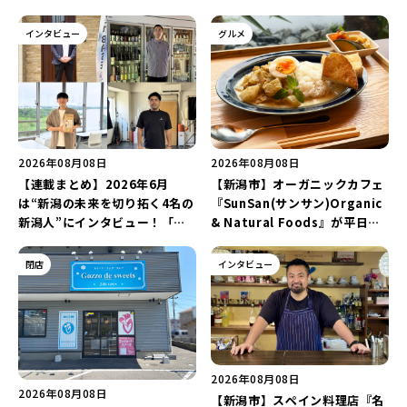
インタビュー
グルメ
2026年08月08日
2026年08月08日
【連載まとめ】2026年6月
【新潟市】オーガニックカフェ
は“新潟の未来を切り拓く4名の
『SunSan(サンサン)Organic
新潟人”にインタビュー！「学
& Natural Foods』が平日ラ
生起業家」や「料理専門のフォ
ンチも7月24日からスタート！
トグラファー」など要チェック
「抗酸化☆レモンチキンカレ
閉店
インタビュー
♪
ー」と「美容と健康を考えたプ
レートランチ」を実食レポート
♪
2026年08月08日
2026年08月08日
【新潟市】スペイン料理店『名