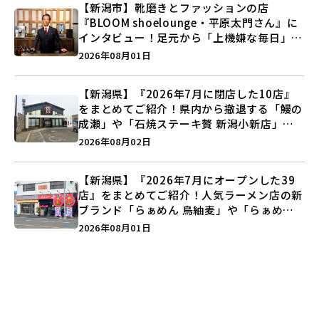
【新潟市】靴磨きとファッションの店
『BLOOM shoelounge・平原太門さん』に
インタビュー！足元から「上機嫌な毎日」を
つくる装いの提案とは？
2026年08月01日
【新潟県】『2026年7月に閉店した10店』
をまとめてご紹介！県内から撤退する「鰻の
成瀬」や「石焼ステーキ贅 新潟小新店」が
営業に幕…。
2026年08月02日
【新潟県】『2026年7月にオープンした39
店』をまとめてご紹介！人気ラーメン店の新
ブランド「らぁめん 鳥紬麦」や「らぁめん
しょうがの空」など盛りだくさん♪
2026年08月01日