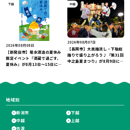
ねライブショー」も楽しもう♪
日の露店」が大集結♪
下越
中越
2026年08月07日
2026年08月08日
【長岡市】大民踊流し・下駄総
【新発田市】菊水酒造の夏休み
踊りで盛り上がろう♪『第31回
限定イベント『酒蔵で過ごす、
中之島夏まつり』が8月9日に開
夏休み』が8月13日～15日に開
催！“新潟アルビレックスBB選
催！「蔵元かき氷」や「風鈴作
手”のシュート対決は必見♪
り体験」を満喫しよう♪
地域別
新潟市
下越
中越
上越
佐渡