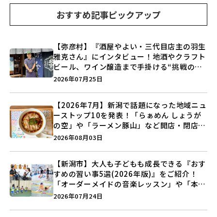
おすすめ記事ピックアップ
【弥彦村】『酒屋やよい・三代目店主の羽生
雅克さん』にインタビュー！地酒やクラフト
ビール、ワイン醸造まで手掛ける“挑戦の歴
史”に迫る♪
2026年07月25日
【2026年7月】新潟で話題になった地域ニュ
ーストップ10を発表！「らぁめん しょうが
の空」や「ラーメン豚山」など開店・閉店の
注目記事をランキングでご紹介♪
2026年08月03日
【新潟市】大人も子どもも成長できる『おす
すめの習い事5選(2026年版)』をご紹介！
「オーダーメイドの音楽レッスン」や「本格
キックボクシング」で新しい自分を見つけよ
2026年07月24日
う♪