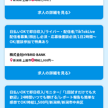
求人の詳細を見る
日払いOKで即日収入/ライバー・配信者/TikTokLive
配信者募集/顔出し必須・応募後面談必須/1日2時間〜
OK/面談参加で特典あり
株式会社HYBRID BANK
新潟県 上越市
時給2,000円～
求人の詳細を見る
日払いOKで即日収入/モニター/「1回試すだけでも大
歓迎」24時間いつでも稼げる/レポート報告も簡単な
感想でOK!時給1,500円/新潟県/新潟市中央区