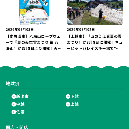
2026年08月03日
2026年08月02日
【南魚沼市】八海山ロープウェ
【上越市】『山のうえ真夏の雪
ーで『夏の天空雪まつり in 八
まつり』が8月8日に開催！キュ
海山』が8月8日より開催！天然
ーピットバレイスキー場で“真
雪を使った「そり遊びゲレン
夏の雪遊び＆夜の花火大会”を
デ」が登場♪
楽しもう♪
地域別
新潟市
下越
中越
上越
佐渡
開店・閉店