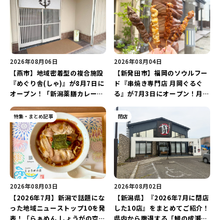
2026年08月06日
2026年08月04日
【燕市】地域密着型の複合施設
【新発田市】福岡のソウルフー
『めぐり舎(しゃ)』が8月7日に
ド『串焼き専門店 月岡ぐるぐ
オープン！「新潟薬膳カレー
る』が7月3日にオープン！月岡
Ricca」のレシピを受け継いだ
温泉街の新スポットで「新潟食
メニューや漆喰アートを楽しも
材を使ったぐるぐる串焼き」を
特集・まとめ記事
閉店
う♪
堪能しよう♪
2026年08月03日
2026年08月02日
【2026年7月】新潟で話題にな
【新潟県】『2026年7月に閉店
った地域ニューストップ10を発
した10店』をまとめてご紹介！
表！「らぁめん しょうがの空」
県内から撤退する「鰻の成瀬」