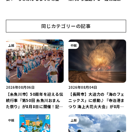
や「ラーメン豚山」など開店・
や「石焼ステーキ贅 新潟小新
閉店の注目記事をランキングで
店」が営業に幕…。
ご紹介♪
同じカテゴリーの記事
上越
中越
2026年08月06日
2026年08月04日
【糸魚川市】50周年を迎える伝
【長岡市】大迫力の「海のフェ
統行事『第50回 糸魚川おまん
ニックス」に感動♪『寺泊港ま
た祭り』が8月8日に開催！記念
つり 海上大花火大会』が8月7
企画の新潟プロレス＆東京力車
日に開催！海と夜空を彩る“約
を楽しもう♪
5,000発の花火”を楽しもう♪
中越
上越