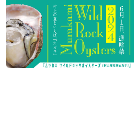
新潟市南区
カフェ
住宅展示場
居酒屋・バー
新潟市江南区
完成見学会
焼肉
学生スポーツ
新潟市秋葉区
パスタ
アルビレックス
新潟市西蒲区
ビルボードプレイスBP
新潟伊勢丹
ピア万代
官公庁・自治体
新潟市 チラシ
長岡・見附 チラシ
村上・関川
パン・ベーカリー
新発田・聖籠
タレカツ・豚カツ
胎内・粟島
デカ盛り・大盛り
リバーサイド千秋
パティオPATIO
上越・妙高・糸魚川 チラシ
注目 チラシ
週末セール
三条・加茂・田上
旨辛・激辛
定食・町定食
五泉・阿賀野・阿賀
海鮮・鮨
燕・弥彦
そば・うどん
火曜セール
オープン・リニューアルセール
長岡・見附
日本酒・新潟清酒
小千谷・十日町・津南
ワイン・クラフトビール
魚沼・南魚沼・湯沢
周年祭・感謝祭セール
年末・初売りセール
柏崎・刈羽・出雲崎
ケーキ・パフェ
ビアガーデン・暑気払い
上越・妙高・糸魚川
忘新年会・歓送迎会