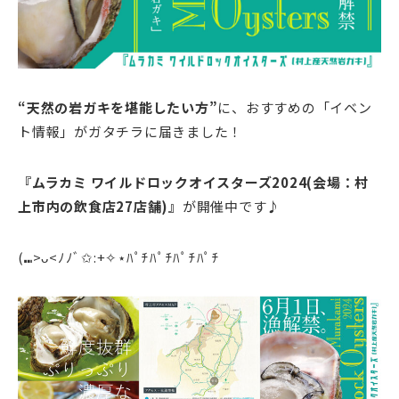
“天然の岩ガキを堪能したい方”
に、おすすめの「イベン
ト情報」がガタチラに届きました！
『ムラカミ ワイルドロックオイスターズ2024
(会場：村
上市内の飲食店27店舗)』
が開催中です♪
(⑉>ᴗ<ﾉﾉﾞ✩:+✧︎⋆ﾊﾟﾁﾊﾟﾁﾊﾟﾁﾊﾟﾁ