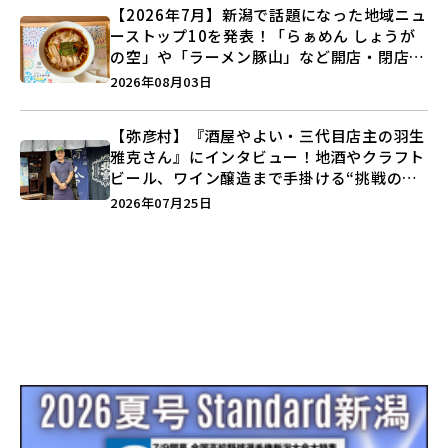
【2026年7月】新潟で話題になった地域ニュ
ーストップ10を発表！「らぁめん しょうが
の空」や「ラーメン豚山」など開店・閉店の
注目記事をランキングでご紹介♪
2026年08月03日
【弥彦村】『酒屋やよい・三代目店主の羽生
雅克さん』にインタビュー！地酒やクラフト
ビール、ワイン醸造まで手掛ける“挑戦の歴
史”に迫る♪
2026年07月25日