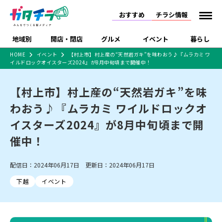
おすすめ
チラシ情報
地域別
開店・閉店
グルメ
イベント
暮らし
HOME
イベント
【村上市】村上産の“天然岩ガキ”を味わおう♪『ムラカミ ワ
イルドロックオイスターズ2024』が8月中旬頃まで開催中！
食品スーパー・コンビ
戸建住宅・マンショ
特売セール
インタビュー
ニ
ン・土地
住宅メーカー・工務
【村上市】村上産の“天然岩ガキ”を味
新潟市
開店
ラーメン
体験・販売
施設・ショップ
下越
閉店
現地レポート
祭り・伝統行事
店
わおう♪『ムラカミ ワイルドロックオ
ショッピングモール・
ドラッグストア・ホーム
特集・まとめ記事
大型施設
センター
イスターズ2024』が8月中旬頃まで開
食品メーカー・県産
リニューアル・移転
休業
開店まとめ
閉店まとめ
中越
和食
趣味・展示会
上越
洋食
ライブ・コンサート
品
催中！
新潟市・開店
新潟市・閉店
長岡市・開店
セツコママ
ランキング
新潟人
キャンペーン
ファッション
生活サービス
長岡市・閉店
上越市・開店
上越市・閉店
開店まとめ
閉店まとめ
人気記事まとめ
定食まとめ
配信日：2024年06月17日 更新日：2024年06月17日
にいがた酒の陣・新潟
習い事・塾
アパレル・雑貨
フィットネス・ジム
佐渡
スイーツ
スポーツ
ランチ
ラーメン・開店
ラーメン・閉店
酒月
ラーメンまとめ
飲食店まとめ
下越
イベント
観光スポット
温泉・入浴
ホテル
旅館
水族館
インテリア・雑貨
外食・テイクアウト
リラクゼーション・整体
スキー場
リユース・買取
新車・中古車・カー用品
旅行・レジャー
家電・携帯電話
新潟市中央区
ご当地グルメ
セミナー・講演会
新潟市東区
食べ歩き
子ども向け
テイクアウト
新潟市西区
花火大会
新潟市北区
季節・期間限定
入場無料
病院・クリニック
イオンモール
ラブラ万代・ラブラ2
冠婚葬祭
習い事・塾
通販・EC
イベント
求人