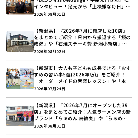
インタビュー！足元から「上機嫌な毎日」を
つくる装いの提案とは？
2026年08月01日
【新潟県】『2026年7月に閉店した10店』
をまとめてご紹介！県内から撤退する「鰻の
成瀬」や「石焼ステーキ贅 新潟小新店」が
営業に幕…。
2026年08月02日
【新潟市】大人も子どもも成長できる『おす
すめの習い事5選(2026年版)』をご紹介！
「オーダーメイドの音楽レッスン」や「本格
キックボクシング」で新しい自分を見つけよ
2026年07月24日
う♪
【新潟県】『2026年7月にオープンした39
店』をまとめてご紹介！人気ラーメン店の新
ブランド「らぁめん 鳥紬麦」や「らぁめん
しょうがの空」など盛りだくさん♪
2026年08月01日