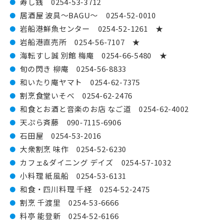
寿し銭 0254-53-3712
居酒屋 波具～BAGU～ 0254-52-0010
岩船港鮮魚センター 0254-52-1261 ★
岩船港直売所 0254-56-7107 ★
海転すし誠 別館 梅庵 0254-66-5480 ★
旬の閃き 柳庵 0254-56-8833
和いたり庵ヤマト 0254-62-7375
割烹食堂いそべ 0254-62-2476
和食とお酒と音楽のお店 なご道 0254-62-4002
天ぷら斉藤 090-7115-6906
石田屋 0254-53-2016
大衆割烹 味作 0254-52-6230
カフェ&ダイニング デイズ 0254-57-1032
小料理 紙風船 0254-53-6131
和食・四川料理 千経 0254-52-2475
割烹 千渡里 0254-53-6666
料亭 能登新 0254-52-6166